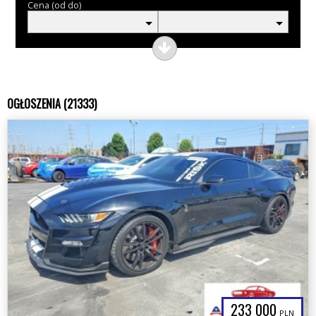
Cena (od do)
OGŁOSZENIA (21333)
233 000
PLN