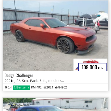
108 000
PLN
Dodge Challenger
2021r., R/t Scat Pack, 6.4L, od ubezpieczalni
6.4
Benzyna
KM 492
2021
84962