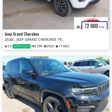
72 000
PLN
Jeep Grand Cherokee
2020r., JEEP GRAND CHEROKEE TRAILHAWK 4X4, 3.6L, od ubezpieczalni
3.6
Benzyna
KM 299
2020
111823