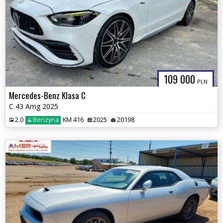
109 000
PLN
Mercedes-Benz Klasa C
C 43 Amg 2025
2.0
Benzyna
KM 416
2025
20198