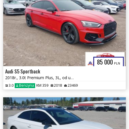
85 000
PLN
Audi S5 Sportback
2018r., 3.0t Premium Plus, 3L, od ubezpieczalni
3.0
Benzyna
KM 359
2018
23469