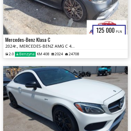
125 000
PLN
Mercedes-Benz Klasa C
2024r., MERCEDES-BENZ AMG C 43 4MATIC, 2L, od ubezpieczalni
2.0
Benzyna
KM 408
2024
24708