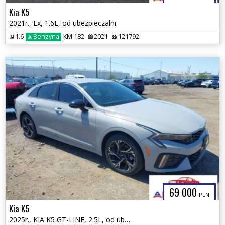
Kia K5
2021r., Ex, 1.6L, od ubezpieczalni
1.6
Benzyna
KM 182
2021
121792
69 000
PLN
Kia K5
2025r., KIA K5 GT-LINE, 2.5L, od ubezpieczalni