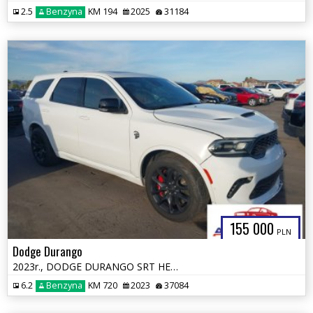
2.5
Benzyna
KM 194
2025
31184
155 000
PLN
Dodge Durango
2023r., DODGE DURANGO SRT HELLCAT PREMIUM AWD, 6.2L, od ubezpieczalni
6.2
Benzyna
KM 720
2023
37084