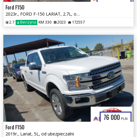
Ford F150
2023r., FORD F-150 LARIAT, 2.7L, od ubezpieczalni
2.7
Benzyna
KM 330
2023
172557
76 000
PLN
Ford F150
2019r., Lariat, 5L, od ubezpieczalni