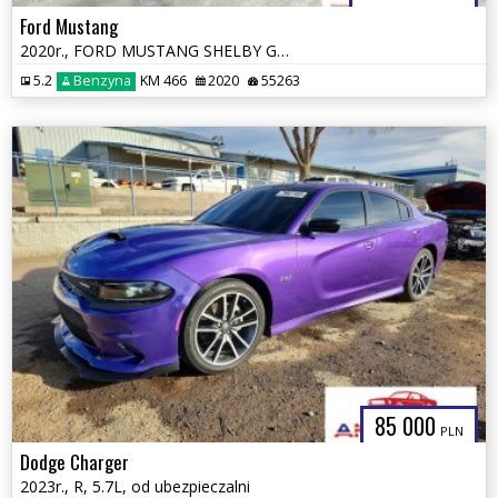
Ford Mustang
2020r., FORD MUSTANG SHELBY GT500, 5.2L, od ubezpieczalni
5.2
Benzyna
KM 466
2020
55263
85 000
PLN
Dodge Charger
2023r., R, 5.7L, od ubezpieczalni