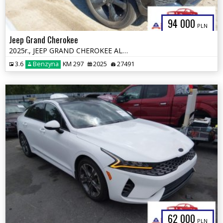
94 000
PLN
Jeep Grand Cherokee
2025r., JEEP GRAND CHEROKEE ALTITUDE X 4X4, 3.6L, od ubezpieczalni
3.6
Benzyna
KM 297
2025
27491
62 000
PLN