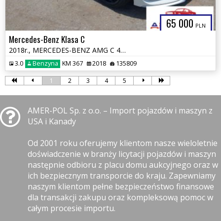
65 000
PLN
Mercedes-Benz Klasa C
2018r., MERCEDES-BENZ AMG C 43 4MATIC, 3L, od ubezpieczalni
3.0
Benzyna
KM 367
2018
135809
1
2
3
4
5
AMER-POL Sp. z o.o. – Import pojazdów i maszyn z
USA i Kanady
Od 2001 roku oferujemy klientom nasze wieloletnie
doświadczenie w branży licytacji pojazdów i maszyn
następnie odbioru z placu domu aukcyjnego oraz w
ich bezpiecznym transporcie do kraju. Zapewniamy
naszym klientom pełne bezpieczeństwo finansowe
dla transakcji zakupu oraz kompleksową pomoc w
całym procesie importu.