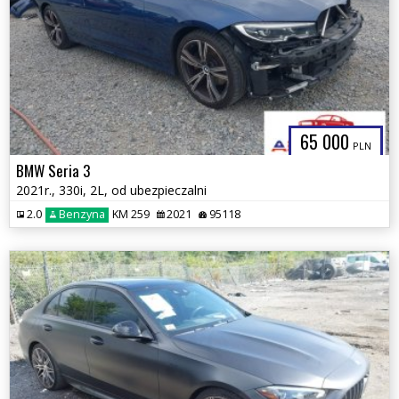
65 000
PLN
BMW Seria 3
2021r., 330i, 2L, od ubezpieczalni
2.0
Benzyna
KM 259
2021
95118