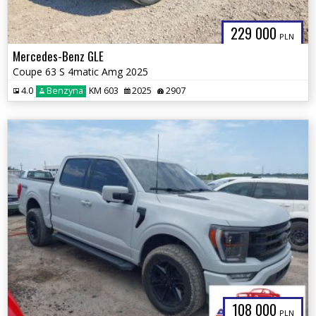
229 000
PLN
Mercedes-Benz GLE
Coupe 63 S 4matic Amg 2025
4.0
Benzyna
KM 603
2025
2907
108 000
PLN