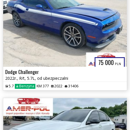
75 000
PLN
Dodge Challenger
2022r., R/t, 5.7L, od ubezpieczalni
5.7
Benzyna
KM 377
2022
31406