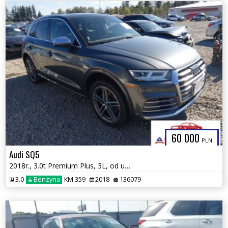
60 000
PLN
Audi SQ5
2018r., 3.0t Premium Plus, 3L, od ubezpieczalni
3.0
Benzyna
KM 359
2018
136079