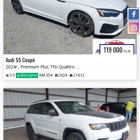
119 000
PLN
Audi S5 Coupé
2024r., Premium Plus Tfsi Quattro Tiptronic, 3L, od ubezpieczalni
3.0
Benzyna
KM 354
2024
21612