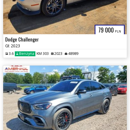
79 000
PLN
Dodge Challenger
Gt 2023
3.6
Benzyna
KM 303
2023
48989