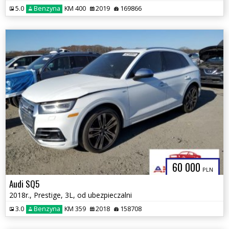
5.0
Benzyna
KM 400
2019
169866
60 000
PLN
Audi SQ5
2018r., Prestige, 3L, od ubezpieczalni
3.0
Benzyna
KM 359
2018
158708