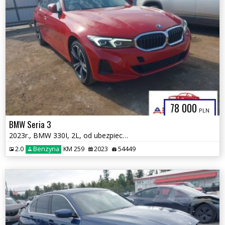
78 000
PLN
BMW Seria 3
2023r., BMW 330I, 2L, od ubezpieczalni
2.0
Benzyna
KM 259
2023
54449