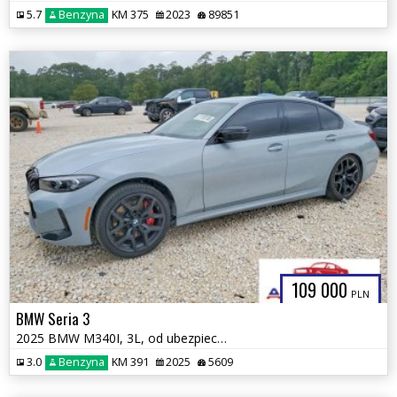
5.7
Benzyna
KM 375
2023
89851
109 000
PLN
BMW Seria 3
2025 BMW M340I, 3L, od ubezpieczalni
3.0
Benzyna
KM 391
2025
5609