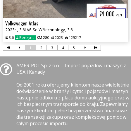
74 000
PLN
Volkswagen Atlas
2023r., 3.6l V6 Se W/technology, 3.6L, od ubezpieczalni
3.6
Benzyna
KM 280
2023
129217
1
2
3
4
5
AMER-POL Sp. z o.o. – Import pojazdów i maszyn z
USA i Kanady
Od 2001 roku oferujemy klientom nasze wieloletnie
doświadczenie w branży licytacji pojazdów i maszyn
następnie odbioru z placu domu aukcyjnego oraz w
ich bezpiecznym transporcie do kraju. Zapewniamy
naszym klientom pełne bezpieczeństwo finansowe
dla transakcji zakupu oraz kompleksową pomoc w
całym procesie importu.