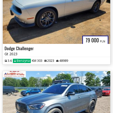
79 000
PLN
Dodge Challenger
Gt 2023
3.6
Benzyna
KM 303
2023
48989