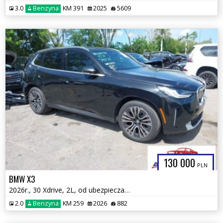
3.0
Benzyna
KM 391
2025
5609
130 000
PLN
BMW X3
2026r., 30 Xdrive, 2L, od ubezpieczalni
2.0
Benzyna
KM 259
2026
882