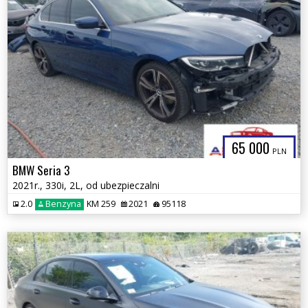
65 000
PLN
BMW Seria 3
2021r., 330i, 2L, od ubezpieczalni
2.0
Benzyna
KM 259
2021
95118