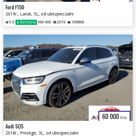
Ford F150
2019r., Lariat, 5L, od ubezpieczalni
5.0
Benzyna
KM 400
2019
169866
60 000
PLN
Audi SQ5
2018r., Prestige, 3L, od ubezpieczalni