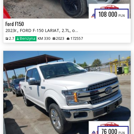
108 000
PLN
Ford F150
2023r., FORD F-150 LARIAT, 2.7L, od ubezpieczalni
2.7
Benzyna
KM 330
2023
172557
76 000
PLN