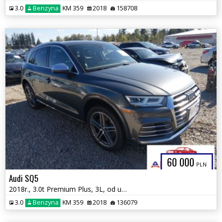
3.0
Benzyna
KM 359
2018
158708
60 000
PLN
Audi SQ5
2018r., 3.0t Premium Plus, 3L, od ubezpieczalni
3.0
Benzyna
KM 359
2018
136079