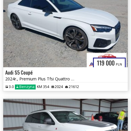
119 000
PLN
Audi S5 Coupé
2024r., Premium Plus Tfsi Quattro Tiptronic, 3L, od ubezpieczalni
3.0
Benzyna
KM 354
2024
21612