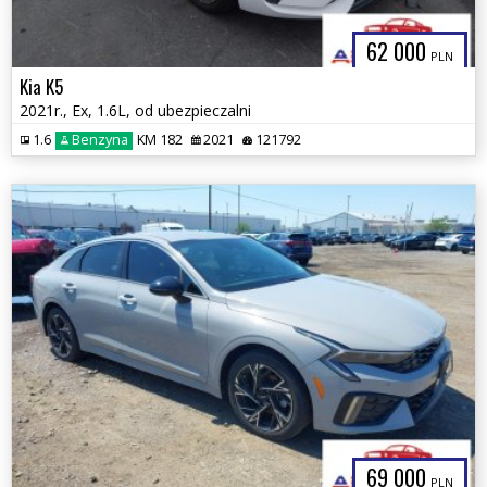
62 000
PLN
Kia K5
2021r., Ex, 1.6L, od ubezpieczalni
1.6
Benzyna
KM 182
2021
121792
69 000
PLN