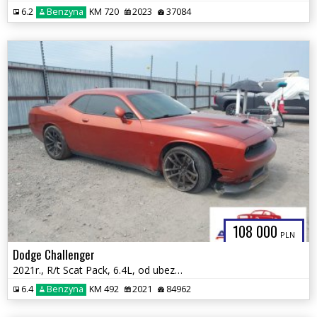
6.2
Benzyna
KM 720
2023
37084
108 000
PLN
Dodge Challenger
2021r., R/t Scat Pack, 6.4L, od ubezpieczalni
6.4
Benzyna
KM 492
2021
84962