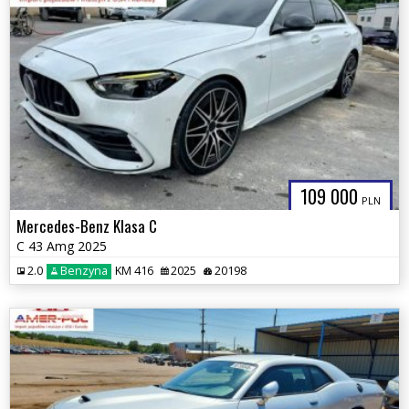
109 000
PLN
Mercedes-Benz Klasa C
C 43 Amg 2025
2.0
Benzyna
KM 416
2025
20198