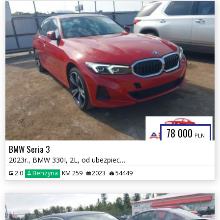
78 000
PLN
BMW Seria 3
2023r., BMW 330I, 2L, od ubezpieczalni
2.0
Benzyna
KM 259
2023
54449