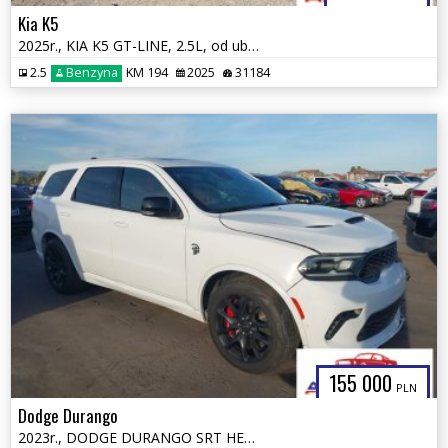
Kia K5
2025r., KIA K5 GT-LINE, 2.5L, od ubezpieczalni
2.5
Benzyna
KM 194
2025
31184
155 000
PLN
Dodge Durango
2023r., DODGE DURANGO SRT HELLCAT PREMIUM AWD, 6.2L, od ubezpieczalni