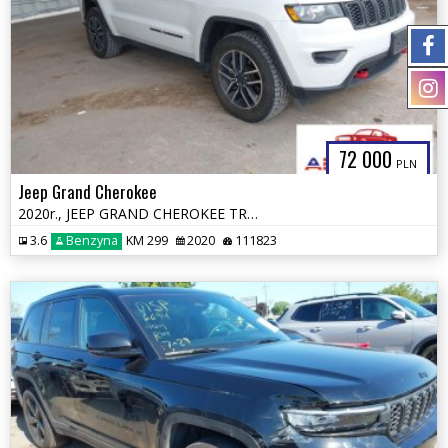
72 000
PLN
Jeep Grand Cherokee
2020r., JEEP GRAND CHEROKEE TRAILHAWK 4X4, 3.6L, od ubezpieczalni
3.6
Benzyna
KM 299
2020
111823