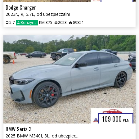
Dodge Charger
2023r., R, 5.7L, od ubezpieczalni
5.7
Benzyna
KM 375
2023
89851
109 000
PLN
BMW Seria 3
2025 BMW M340I, 3L, od ubezpieczalni