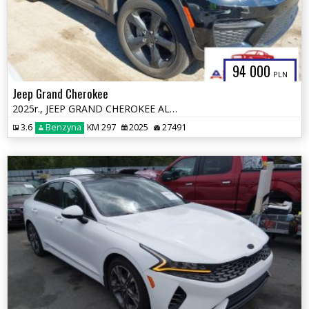
94 000
PLN
Jeep Grand Cherokee
2025r., JEEP GRAND CHEROKEE ALTITUDE X 4X4, 3.6L, od ubezpieczalni
3.6
Benzyna
KM 297
2025
27491