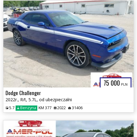
75 000
PLN
Dodge Challenger
2022r., R/t, 5.7L, od ubezpieczalni
5.7
Benzyna
KM 377
2022
31406