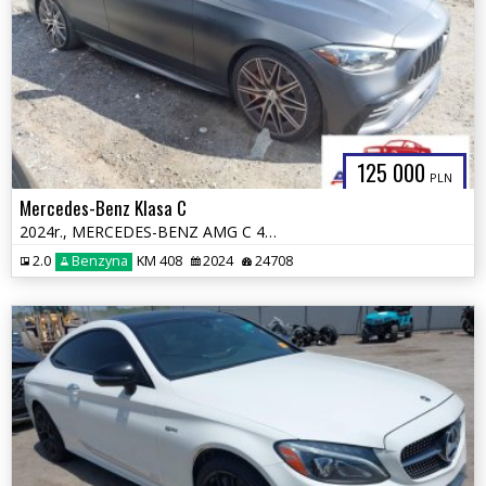
125 000
PLN
Mercedes-Benz Klasa C
2024r., MERCEDES-BENZ AMG C 43 4MATIC, 2L, od ubezpieczalni
2.0
Benzyna
KM 408
2024
24708