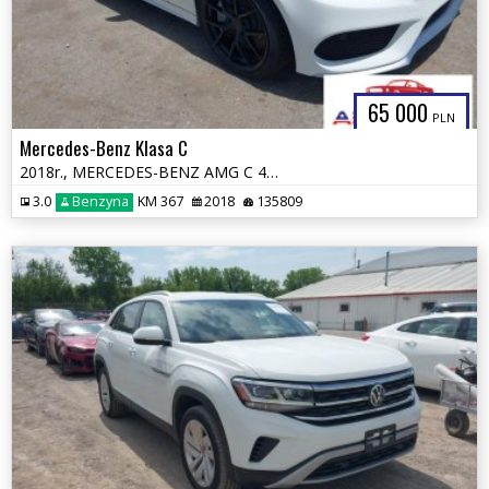
65 000
PLN
Mercedes-Benz Klasa C
2018r., MERCEDES-BENZ AMG C 43 4MATIC, 3L, od ubezpieczalni
3.0
Benzyna
KM 367
2018
135809