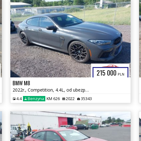
215 000
PLN
BMW M8
2022r., Competition, 4.4L, od ubezpieczalni
4.4
Benzyna
KM 626
2022
35343