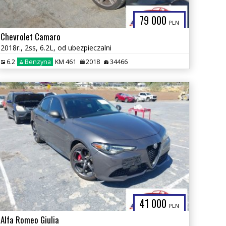
79 000
PLN
Chevrolet Camaro
2018r., 2ss, 6.2L, od ubezpieczalni
6.2
Benzyna
KM 461
2018
34466
41 000
PLN
Alfa Romeo Giulia