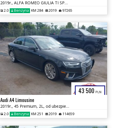
2019r., ALFA ROMEO GIULIA TI SPORT AWD, 2L, od ubezpieczalni
2.0
Benzyna
KM 284
2019
97265
43 500
PLN
Audi A4 Limousine
2019r., 45 Premium, 2L, od ubezpieczalni
2.0
Benzyna
KM 251
2019
114659