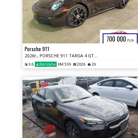
700 000
PLN
Porsche 911
2026r., PORSCHE 911 TARGA 4 GTS, 3.6L, od ubezpieczalni
3.6
Benzyna
KM 539
2026
26