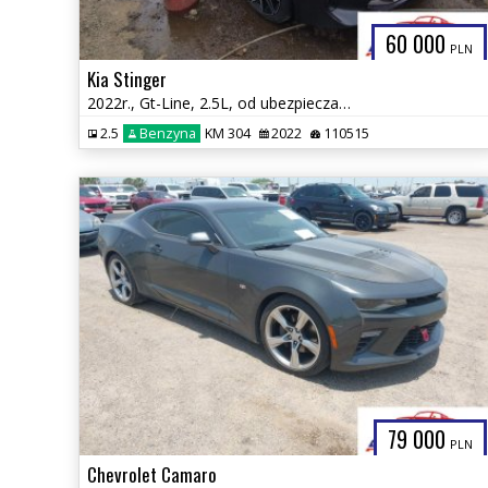
60 000
PLN
Kia Stinger
2022r., Gt-Line, 2.5L, od ubezpieczalni
2.5
Benzyna
KM 304
2022
110515
79 000
PLN
Chevrolet Camaro