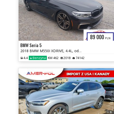
89 000
PLN
BMW Seria 5
2018 BMW M550I XDRIVE, 4.4L, od ubezpieczalni
4.4
Benzyna
KM 462
2018
74142