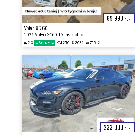
69 990
PLN
Volvo XC 60
2021 Volvo XC60 T5 Inscription
2.0
Benzyna
KM 250
2021
75512
233 000
PLN