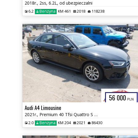
2018r., 2ss, 6.2L, od ubezpieczalni
6.2
Benzyna
KM 461
2018
118238
56 000
PLN
Audi A4 Limousine
2021r., Premium 40 Tfsi Quattro S Tronic, 2L, od ubezpieczalni
2.0
Benzyna
KM 204
2021
86430