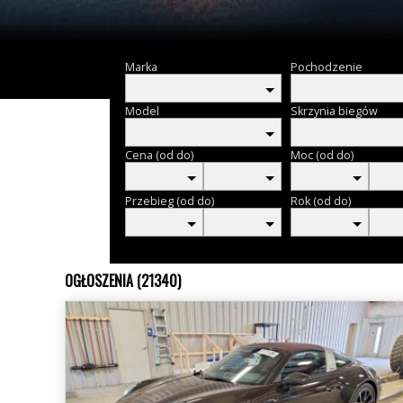
Marka
Pochodzenie
Model
Skrzynia biegów
Cena (od do)
Moc (od do)
Przebieg (od do)
Rok (od do)
OGŁOSZENIA (21340)