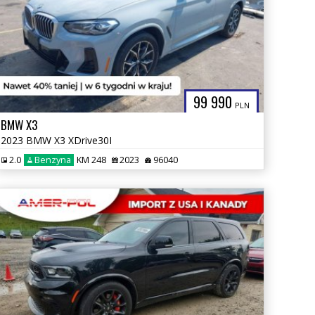
99 990
PLN
BMW X3
2023 BMW X3 XDrive30I
2.0
Benzyna
KM 248
2023
96040