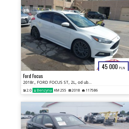
45 000
PLN
Ford Focus
2018r., FORD FOCUS ST, 2L, od ubezpieczalni
2.0
Benzyna
KM 255
2018
117586