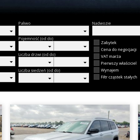
Paliwo
Nadwozie
Pojemność (od do)
Zabytek
Cena do negocjacji
Liczba drzwi (od do)
VAT marża
Pierwszy właściciel
Wynajem
Liczba siedzeń (od do)
Filtr cząstek stałych