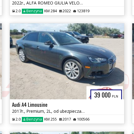
2022r., ALFA ROMEO GIULIA VELOCE TI RWD, 2L, od ubezpieczalni
2.0
Benzyna
KM 284
2022
123819
39 000
PLN
Audi A4 Limousine
2017r., Premium, 2L, od ubezpieczalni
2.0
Benzyna
KM 255
2017
100566