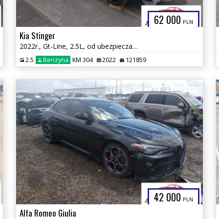
62 000
PLN
Kia Stinger
2022r., Gt-Line, 2.5L, od ubezpieczalni
2.5
Benzyna
KM 304
2022
121859
42 000
PLN
Alfa Romeo Giulia