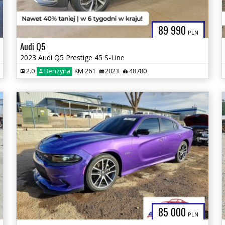
89 990
PLN
Audi Q5
2023 Audi Q5 Prestige 45 S-Line
2.0
Benzyna
KM 261
2023
48780
85 000
PLN