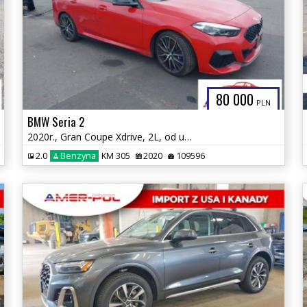
80 000
PLN
BMW Seria 2
2020r., Gran Coupe Xdrive, 2L, od ubezpieczalni
2.0
Benzyna
KM 305
2020
109596