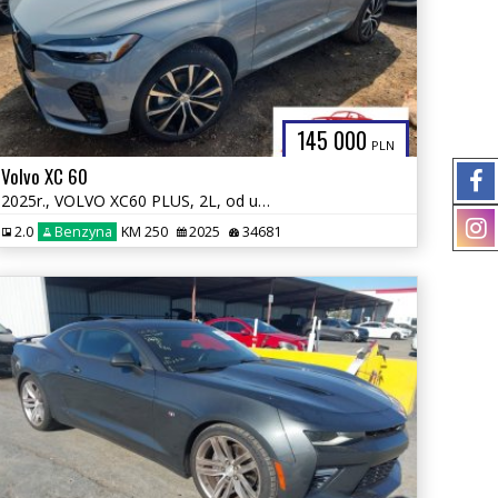
145 000
PLN
Volvo XC 60
2025r., VOLVO XC60 PLUS, 2L, od ubezpieczalni
2.0
Benzyna
KM 250
2025
34681