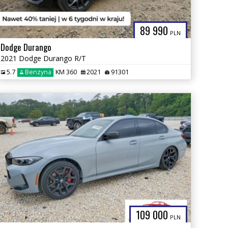
89 990
PLN
Dodge Durango
2021 Dodge Durango R/T
5.7
Benzyna
KM 360
2021
91301
109 000
PLN