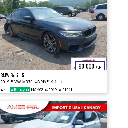
90 000
PLN
BMW Seria 5
2019 BMW M550I XDRIVE, 4.4L, od ubezpieczalni
4.4
Benzyna
KM 462
2019
61641