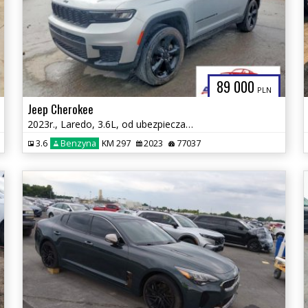
89 000
PLN
Jeep Cherokee
2023r., Laredo, 3.6L, od ubezpieczalni
3.6
Benzyna
KM 297
2023
77037