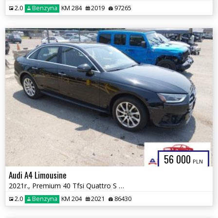
2.0
Benzyna
KM 284
2019
97265
56 000
PLN
Audi A4 Limousine
2021r., Premium 40 Tfsi Quattro S Tronic, 2L, od ubezpieczalni
2.0
Benzyna
KM 204
2021
86430