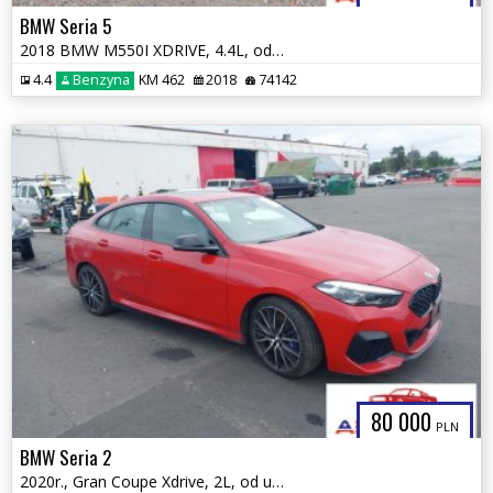
BMW Seria 5
2018 BMW M550I XDRIVE, 4.4L, od ubezpieczalni
4.4
Benzyna
KM 462
2018
74142
80 000
PLN
BMW Seria 2
2020r., Gran Coupe Xdrive, 2L, od ubezpieczalni