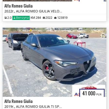
Alfa Romeo Giulia
2022r., ALFA ROMEO GIULIA VELOCE TI RWD, 2L, od ubezpieczalni
2.0
Benzyna
KM 284
2022
123819
41 000
PLN
Alfa Romeo Giulia
2019r., ALFA ROMEO GIULIA TI SPORT AWD, 2L, od ubezpieczalni