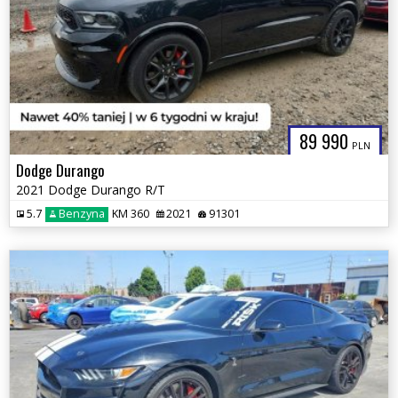
89 990
PLN
Dodge Durango
2021 Dodge Durango R/T
5.7
Benzyna
KM 360
2021
91301