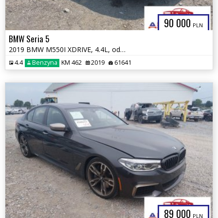
90 000
PLN
BMW Seria 5
2019 BMW M550I XDRIVE, 4.4L, od ubezpieczalni
4.4
Benzyna
KM 462
2019
61641
89 000
PLN