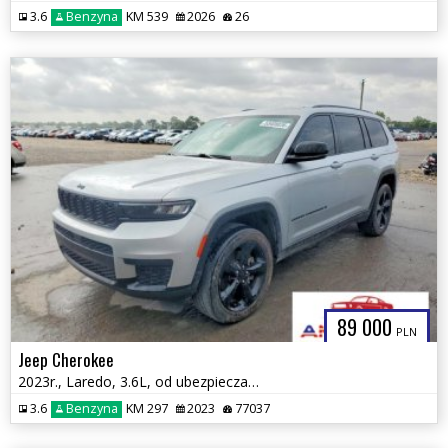
3.6
Benzyna
KM 539
2026
26
89 000
PLN
Jeep Cherokee
2023r., Laredo, 3.6L, od ubezpieczalni
3.6
Benzyna
KM 297
2023
77037