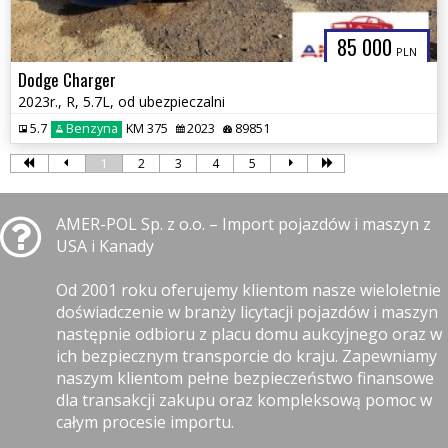
85 000
PLN
Dodge Charger
2023r., R, 5.7L, od ubezpieczalni
5.7
Benzyna
KM 375
2023
89851
1
2
3
4
5
AMER-POL Sp. z o.o. – Import pojazdów i maszyn z
USA i Kanady
Od 2001 roku oferujemy klientom nasze wieloletnie
doświadczenie w branży licytacji pojazdów i maszyn
następnie odbioru z placu domu aukcyjnego oraz w
ich bezpiecznym transporcie do kraju. Zapewniamy
naszym klientom pełne bezpieczeństwo finansowe
dla transakcji zakupu oraz kompleksową pomoc w
całym procesie importu.