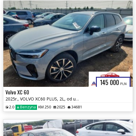
145 000
PLN
Volvo XC 60
2025r., VOLVO XC60 PLUS, 2L, od ubezpieczalni
2.0
Benzyna
KM 250
2025
34681