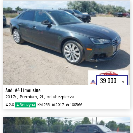
39 000
PLN
Audi A4 Limousine
2017r., Premium, 2L, od ubezpieczalni
2.0
Benzyna
KM 255
2017
100566