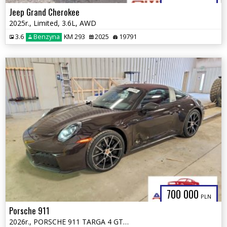
Jeep Grand Cherokee
2025r., Limited, 3.6L, AWD
3.6
Benzyna
KM 293
2025
19791
700 000
PLN
Porsche 911
2026r., PORSCHE 911 TARGA 4 GTS, 3.6L, od ubezpieczalni