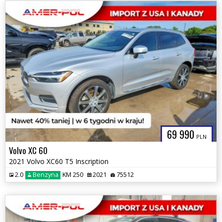
69 990
PLN
Volvo XC 60
2021 Volvo XC60 T5 Inscription
2.0
Benzyna
KM 250
2021
75512