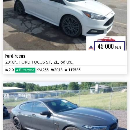
45 000
PLN
Ford Focus
2018r., FORD FOCUS ST, 2L, od ubezpieczalni
2.0
Benzyna
KM 255
2018
117586