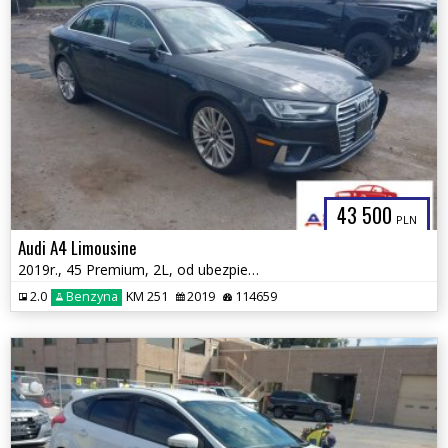
43 500
PLN
Audi A4 Limousine
2019r., 45 Premium, 2L, od ubezpieczalni
2.0
Benzyna
KM 251
2019
114659