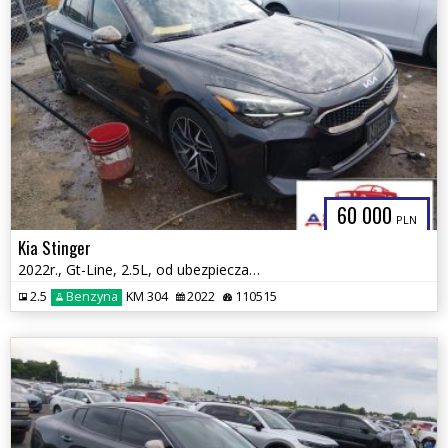
60 000
PLN
Kia Stinger
2022r., Gt-Line, 2.5L, od ubezpieczalni
2.5
Benzyna
KM 304
2022
110515