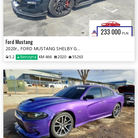
233 000
PLN
Ford Mustang
2020r., FORD MUSTANG SHELBY GT500, 5.2L, od ubezpieczalni
5.2
Benzyna
KM 466
2020
55263