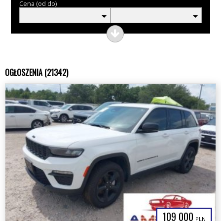
Cena (od do)
OGŁOSZENIA (21342)
109 000
PLN