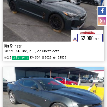
62 000
PLN
Kia Stinger
2022r., Gt-Line, 2.5L, od ubezpieczalni
2.5
Benzyna
KM 304
2022
121859