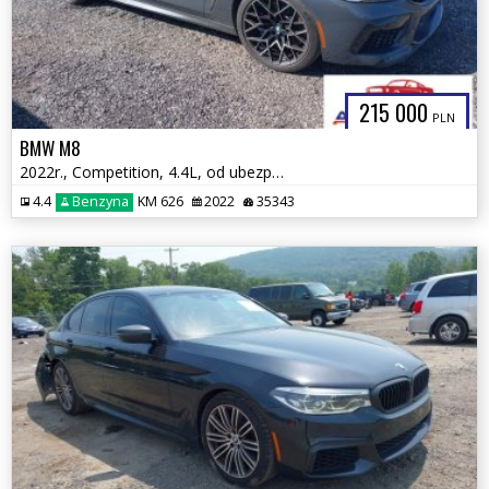
215 000
PLN
BMW M8
2022r., Competition, 4.4L, od ubezpieczalni
4.4
Benzyna
KM 626
2022
35343