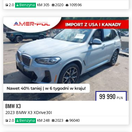
2.0
Benzyna
KM 305
2020
109596
99 990
PLN
BMW X3
2023 BMW X3 XDrive30I
2.0
Benzyna
KM 248
2023
96040