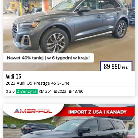
89 990
PLN
Audi Q5
2023 Audi Q5 Prestige 45 S-Line
2.0
Benzyna
KM 261
2023
48780