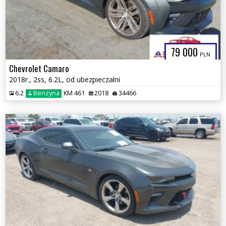
79 000
PLN
Chevrolet Camaro
2018r., 2ss, 6.2L, od ubezpieczalni
6.2
Benzyna
KM 461
2018
34466