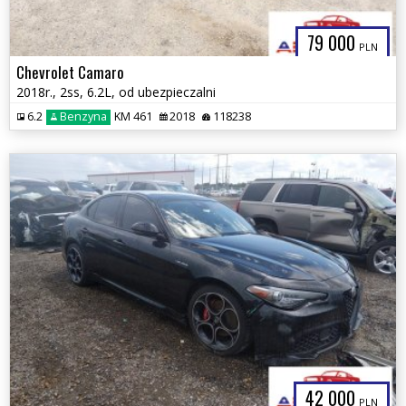
79 000
PLN
Chevrolet Camaro
2018r., 2ss, 6.2L, od ubezpieczalni
6.2
Benzyna
KM 461
2018
118238
42 000
PLN