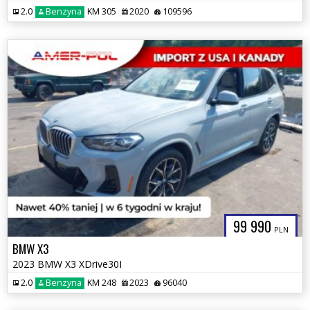
2.0
Benzyna
KM 305
2020
109596
99 990
PLN
BMW X3
2023 BMW X3 XDrive30I
2.0
Benzyna
KM 248
2023
96040