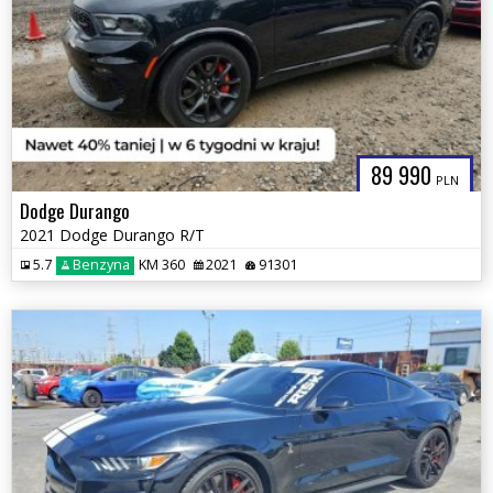
89 990
PLN
Dodge Durango
2021 Dodge Durango R/T
5.7
Benzyna
KM 360
2021
91301