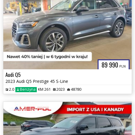
89 990
PLN
Audi Q5
2023 Audi Q5 Prestige 45 S-Line
2.0
Benzyna
KM 261
2023
48780