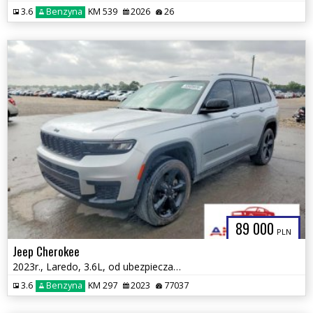
3.6
Benzyna
KM 539
2026
26
89 000
PLN
Jeep Cherokee
2023r., Laredo, 3.6L, od ubezpieczalni
3.6
Benzyna
KM 297
2023
77037