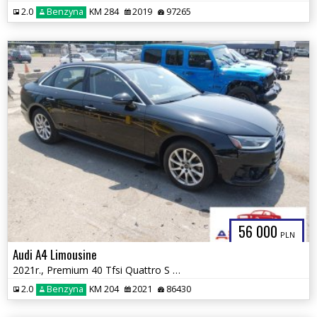
2.0
Benzyna
KM 284
2019
97265
56 000
PLN
Audi A4 Limousine
2021r., Premium 40 Tfsi Quattro S Tronic, 2L, od ubezpieczalni
2.0
Benzyna
KM 204
2021
86430