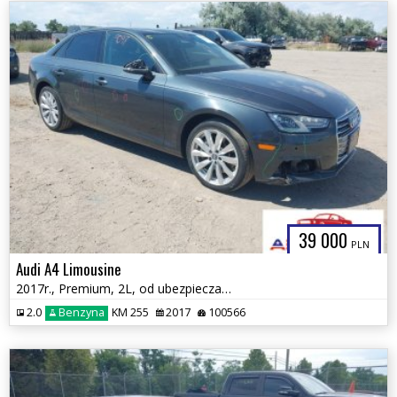
39 000
PLN
Audi A4 Limousine
2017r., Premium, 2L, od ubezpieczalni
2.0
Benzyna
KM 255
2017
100566