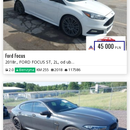
45 000
PLN
Ford Focus
2018r., FORD FOCUS ST, 2L, od ubezpieczalni
2.0
Benzyna
KM 255
2018
117586