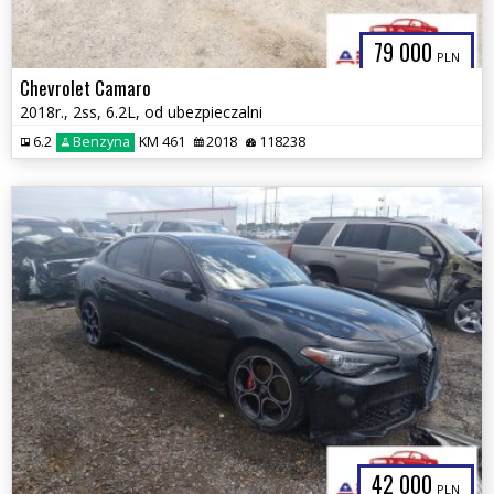
79 000
PLN
Chevrolet Camaro
2018r., 2ss, 6.2L, od ubezpieczalni
6.2
Benzyna
KM 461
2018
118238
42 000
PLN