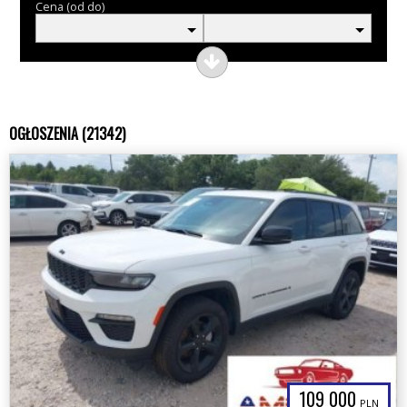
Cena (od do)
OGŁOSZENIA (21342)
109 000
PLN