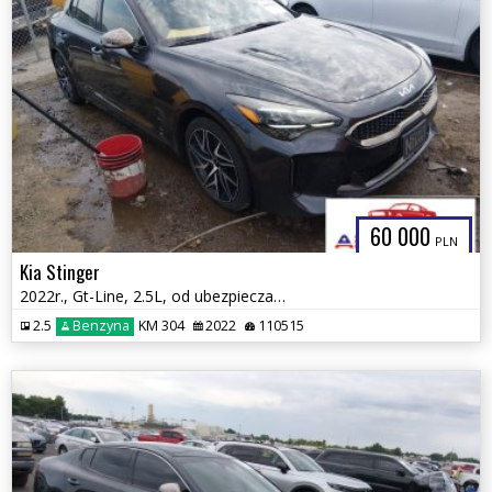
60 000
PLN
Kia Stinger
2022r., Gt-Line, 2.5L, od ubezpieczalni
2.5
Benzyna
KM 304
2022
110515