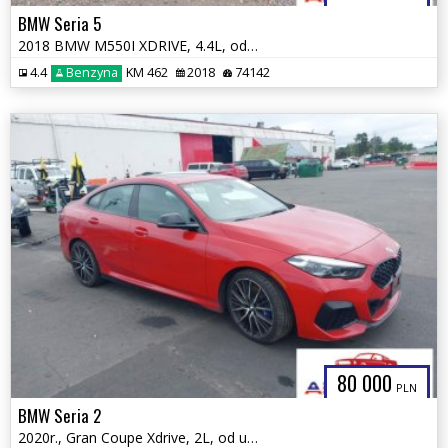
BMW Seria 5
2018 BMW M550I XDRIVE, 4.4L, od ubezpieczalni
4.4
Benzyna
KM 462
2018
74142
80 000
PLN
BMW Seria 2
2020r., Gran Coupe Xdrive, 2L, od ubezpieczalni