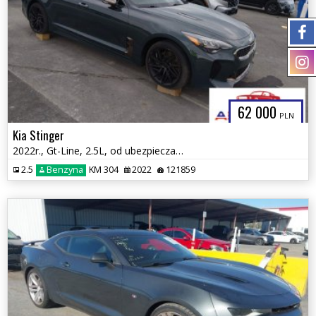
62 000
PLN
Kia Stinger
2022r., Gt-Line, 2.5L, od ubezpieczalni
2.5
Benzyna
KM 304
2022
121859