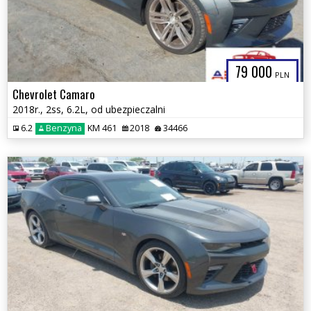
79 000
PLN
Chevrolet Camaro
2018r., 2ss, 6.2L, od ubezpieczalni
6.2
Benzyna
KM 461
2018
34466