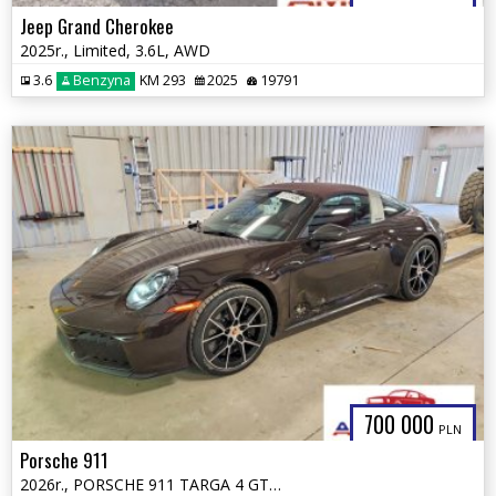
Jeep Grand Cherokee
2025r., Limited, 3.6L, AWD
3.6
Benzyna
KM 293
2025
19791
700 000
PLN
Porsche 911
2026r., PORSCHE 911 TARGA 4 GTS, 3.6L, od ubezpieczalni