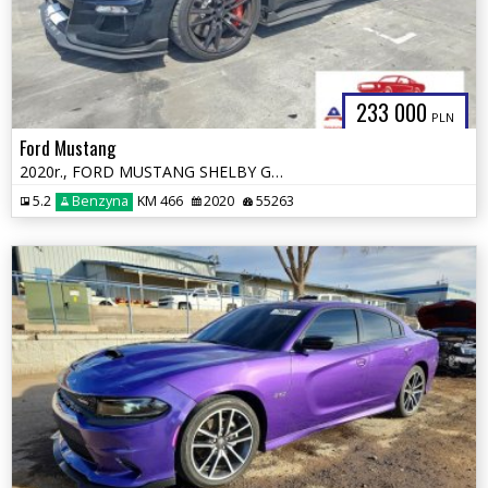
233 000
PLN
Ford Mustang
2020r., FORD MUSTANG SHELBY GT500, 5.2L, od ubezpieczalni
5.2
Benzyna
KM 466
2020
55263