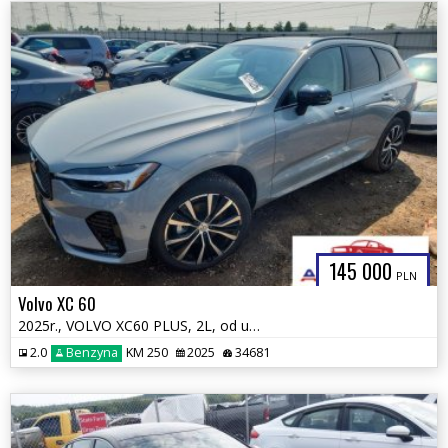
145 000
PLN
Volvo XC 60
2025r., VOLVO XC60 PLUS, 2L, od ubezpieczalni
2.0
Benzyna
KM 250
2025
34681