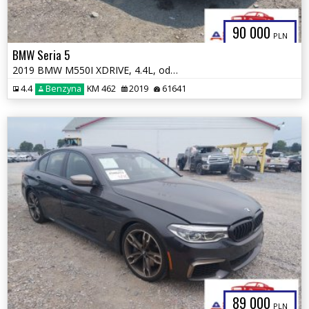
90 000
PLN
BMW Seria 5
2019 BMW M550I XDRIVE, 4.4L, od ubezpieczalni
4.4
Benzyna
KM 462
2019
61641
89 000
PLN