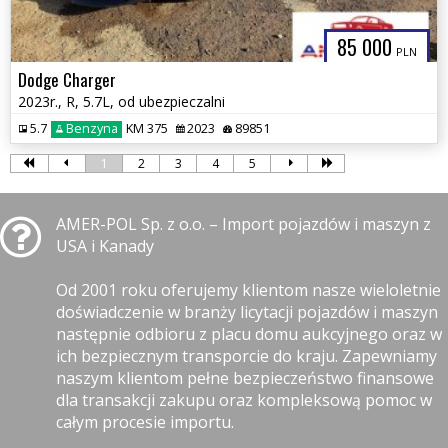
85 000
PLN
Dodge Charger
2023r., R, 5.7L, od ubezpieczalni
5.7
Benzyna
KM 375
2023
89851
1
2
3
4
5
AMER-POL Sp. z o.o. – Import pojazdów i maszyn z
USA i Kanady
Od 2001 roku oferujemy klientom nasze wieloletnie
doświadczenie w branży licytacji pojazdów i maszyn
następnie odbioru z placu domu aukcyjnego oraz w
ich bezpiecznym transporcie do kraju. Zapewniamy
naszym klientom pełne bezpieczeństwo finansowe
dla transakcji zakupu oraz kompleksową pomoc w
całym procesie importu.