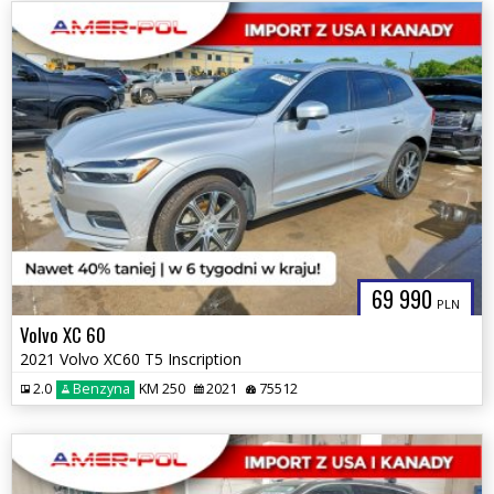
69 990
PLN
Volvo XC 60
2021 Volvo XC60 T5 Inscription
2.0
Benzyna
KM 250
2021
75512