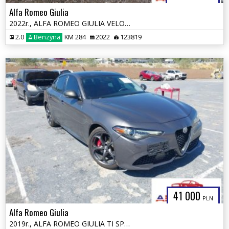
Alfa Romeo Giulia
2022r., ALFA ROMEO GIULIA VELOCE TI RWD, 2L, od ubezpieczalni
2.0
Benzyna
KM 284
2022
123819
41 000
PLN
Alfa Romeo Giulia
2019r., ALFA ROMEO GIULIA TI SPORT AWD, 2L, od ubezpieczalni