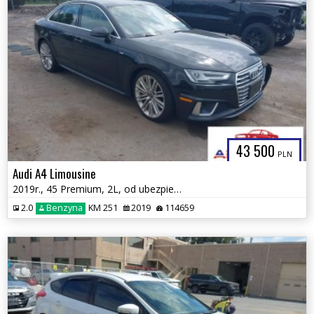
43 500
PLN
Audi A4 Limousine
2019r., 45 Premium, 2L, od ubezpieczalni
2.0
Benzyna
KM 251
2019
114659