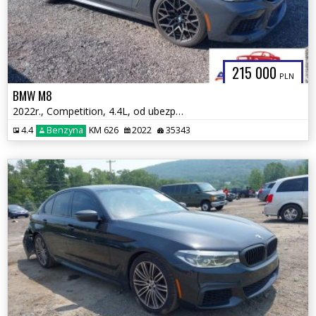
215 000
PLN
BMW M8
2022r., Competition, 4.4L, od ubezpieczalni
4.4
Benzyna
KM 626
2022
35343