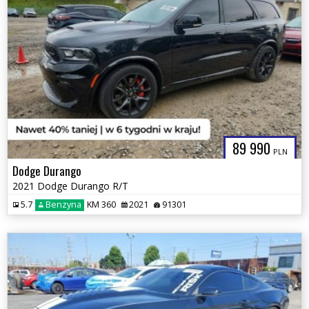
89 990
PLN
Dodge Durango
2021 Dodge Durango R/T
5.7
Benzyna
KM 360
2021
91301