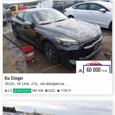
60 000
PLN
Kia Stinger
2022r., Gt-Line, 2.5L, od ubezpieczalni
2.5
Benzyna
KM 304
2022
110515