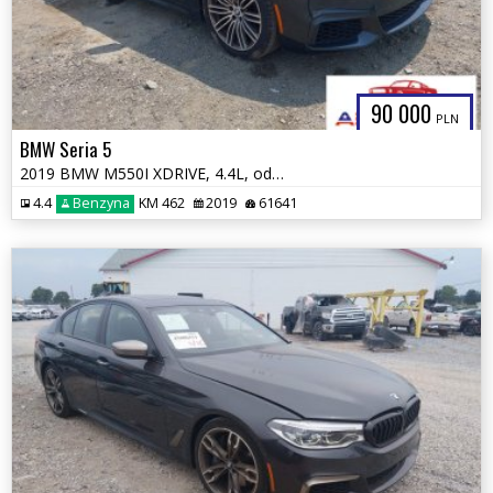
90 000
PLN
BMW Seria 5
2019 BMW M550I XDRIVE, 4.4L, od ubezpieczalni
4.4
Benzyna
KM 462
2019
61641