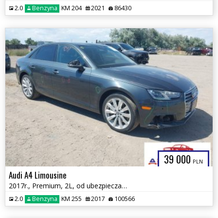
2.0
Benzyna
KM 204
2021
86430
39 000
PLN
Audi A4 Limousine
2017r., Premium, 2L, od ubezpieczalni
2.0
Benzyna
KM 255
2017
100566