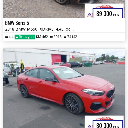
89 000
PLN
BMW Seria 5
2018 BMW M550I XDRIVE, 4.4L, od ubezpieczalni
4.4
Benzyna
KM 462
2018
74142
80 000
PLN