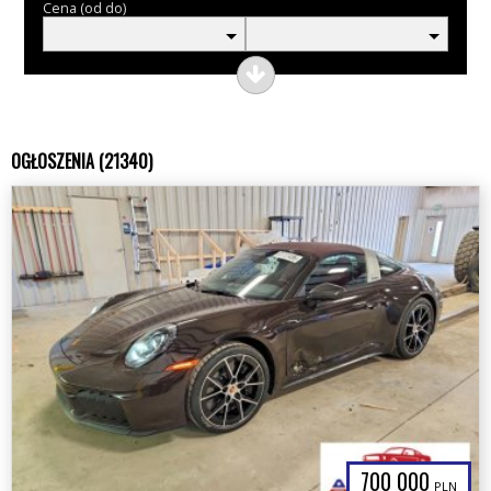
Cena (od do)
OGŁOSZENIA (21340)
700 000
PLN