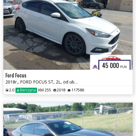
45 000
PLN
Ford Focus
2018r., FORD FOCUS ST, 2L, od ubezpieczalni
2.0
Benzyna
KM 255
2018
117586