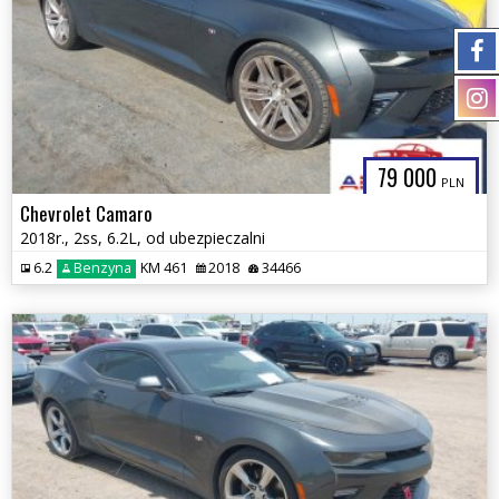
79 000
PLN
Chevrolet Camaro
2018r., 2ss, 6.2L, od ubezpieczalni
6.2
Benzyna
KM 461
2018
34466