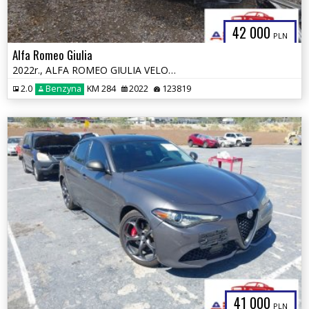
42 000
PLN
Alfa Romeo Giulia
2022r., ALFA ROMEO GIULIA VELOCE TI RWD, 2L, od ubezpieczalni
2.0
Benzyna
KM 284
2022
123819
41 000
PLN