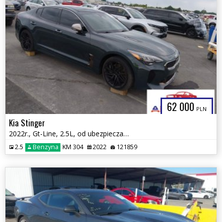
62 000
PLN
Kia Stinger
2022r., Gt-Line, 2.5L, od ubezpieczalni
2.5
Benzyna
KM 304
2022
121859