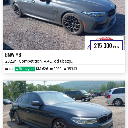
215 000
PLN
BMW M8
2022r., Competition, 4.4L, od ubezpieczalni
4.4
Benzyna
KM 626
2022
35343