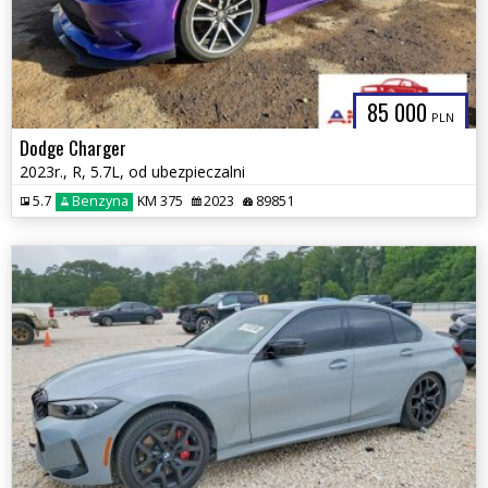
85 000
PLN
Dodge Charger
2023r., R, 5.7L, od ubezpieczalni
5.7
Benzyna
KM 375
2023
89851