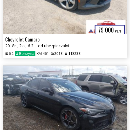
79 000
PLN
Chevrolet Camaro
2018r., 2ss, 6.2L, od ubezpieczalni
6.2
Benzyna
KM 461
2018
118238