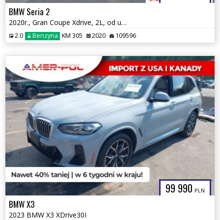
BMW Seria 2
2020r., Gran Coupe Xdrive, 2L, od ubezpieczalni
2.0
Benzyna
KM 305
2020
109596
99 990
PLN
BMW X3
2023 BMW X3 XDrive30I