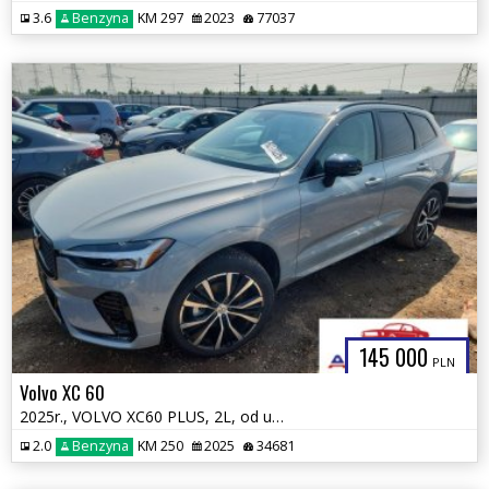
3.6
Benzyna
KM 297
2023
77037
145 000
PLN
Volvo XC 60
2025r., VOLVO XC60 PLUS, 2L, od ubezpieczalni
2.0
Benzyna
KM 250
2025
34681