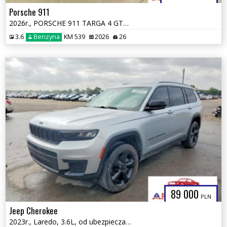
Porsche 911
2026r., PORSCHE 911 TARGA 4 GTS, 3.6L, od ubezpieczalni
3.6
Benzyna
KM 539
2026
26
89 000
PLN
Jeep Cherokee
2023r., Laredo, 3.6L, od ubezpieczalni