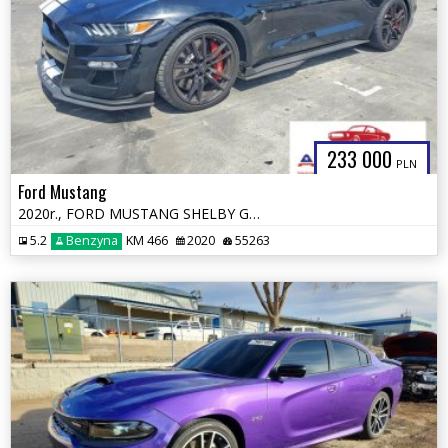
233 000
PLN
Ford Mustang
2020r., FORD MUSTANG SHELBY GT500, 5.2L, od ubezpieczalni
5.2
Benzyna
KM 466
2020
55263