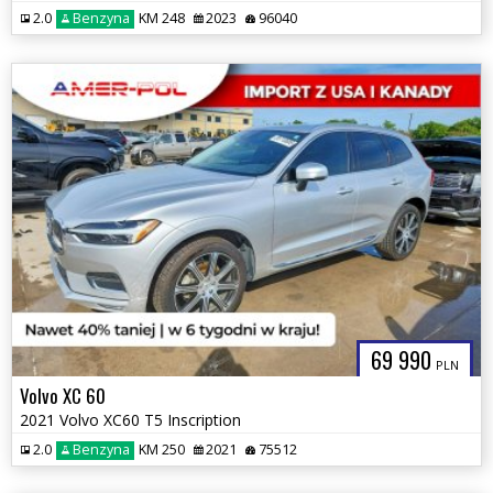
2.0
Benzyna
KM 248
2023
96040
69 990
PLN
Volvo XC 60
2021 Volvo XC60 T5 Inscription
2.0
Benzyna
KM 250
2021
75512