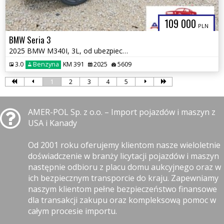
109 000
PLN
BMW Seria 3
2025 BMW M340I, 3L, od ubezpieczalni
3.0
Benzyna
KM 391
2025
5609
1
2
3
4
5
AMER-POL Sp. z o.o. – Import pojazdów i maszyn z
USA i Kanady
Od 2001 roku oferujemy klientom nasze wieloletnie
doświadczenie w branży licytacji pojazdów i maszyn
następnie odbioru z placu domu aukcyjnego oraz w
ich bezpiecznym transporcie do kraju. Zapewniamy
naszym klientom pełne bezpieczeństwo finansowe
dla transakcji zakupu oraz kompleksową pomoc w
całym procesie importu.