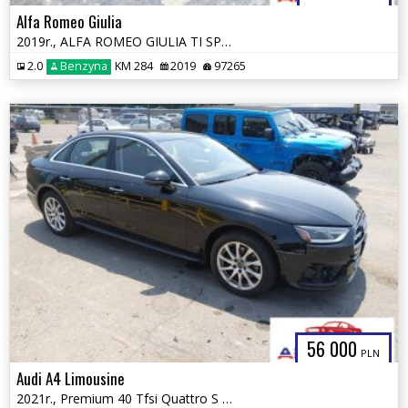
Alfa Romeo Giulia
2019r., ALFA ROMEO GIULIA TI SPORT AWD, 2L, od ubezpieczalni
2.0
Benzyna
KM 284
2019
97265
56 000
PLN
Audi A4 Limousine
2021r., Premium 40 Tfsi Quattro S Tronic, 2L, od ubezpieczalni