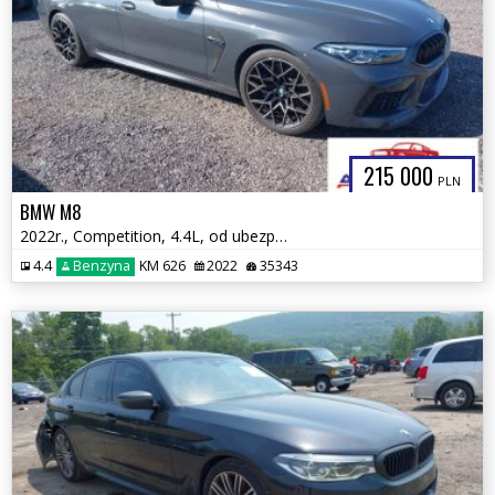
215 000
PLN
BMW M8
2022r., Competition, 4.4L, od ubezpieczalni
4.4
Benzyna
KM 626
2022
35343