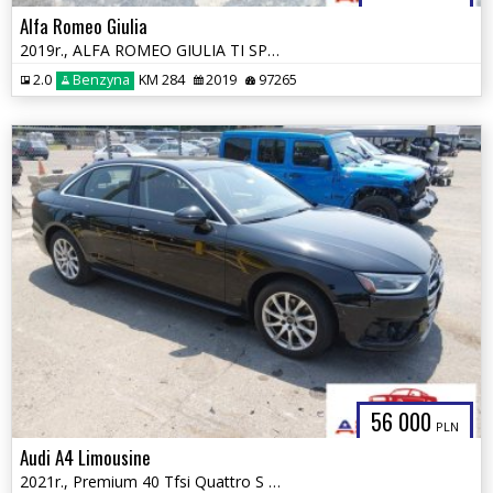
Alfa Romeo Giulia
2019r., ALFA ROMEO GIULIA TI SPORT AWD, 2L, od ubezpieczalni
2.0
Benzyna
KM 284
2019
97265
56 000
PLN
Audi A4 Limousine
2021r., Premium 40 Tfsi Quattro S Tronic, 2L, od ubezpieczalni