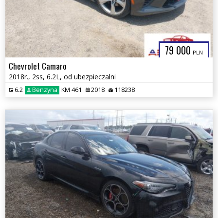
79 000
PLN
Chevrolet Camaro
2018r., 2ss, 6.2L, od ubezpieczalni
6.2
Benzyna
KM 461
2018
118238