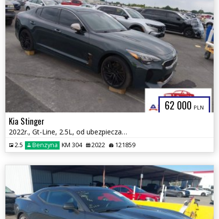
62 000
PLN
Kia Stinger
2022r., Gt-Line, 2.5L, od ubezpieczalni
2.5
Benzyna
KM 304
2022
121859