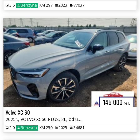
3.6
Benzyna
KM 297
2023
77037
145 000
PLN
Volvo XC 60
2025r., VOLVO XC60 PLUS, 2L, od ubezpieczalni
2.0
Benzyna
KM 250
2025
34681