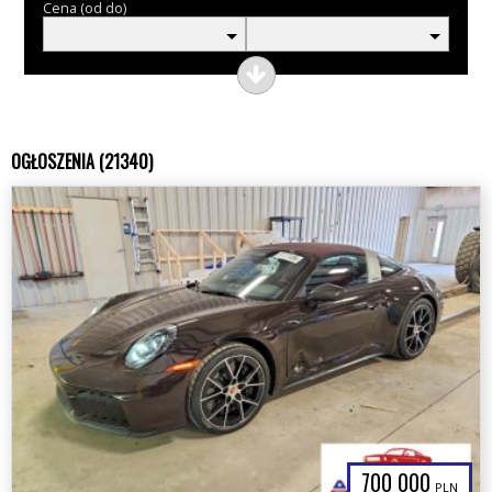
Cena (od do)
OGŁOSZENIA (21340)
700 000
PLN