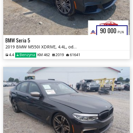
90 000
PLN
BMW Seria 5
2019 BMW M550I XDRIVE, 4.4L, od ubezpieczalni
4.4
Benzyna
KM 462
2019
61641