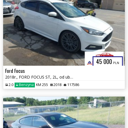
45 000
PLN
Ford Focus
2018r., FORD FOCUS ST, 2L, od ubezpieczalni
2.0
Benzyna
KM 255
2018
117586