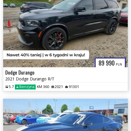
89 990
PLN
Dodge Durango
2021 Dodge Durango R/T
5.7
Benzyna
KM 360
2021
91301