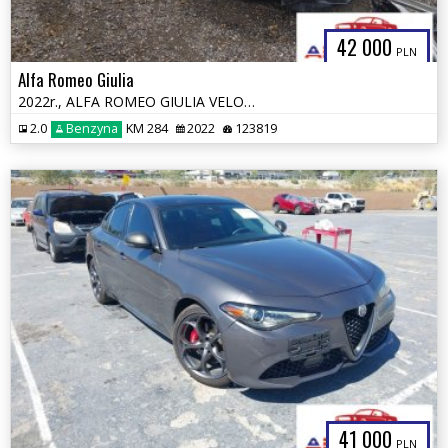
42 000
PLN
Alfa Romeo Giulia
2022r., ALFA ROMEO GIULIA VELOCE TI RWD, 2L, od ubezpieczalni
2.0
Benzyna
KM 284
2022
123819
41 000
PLN