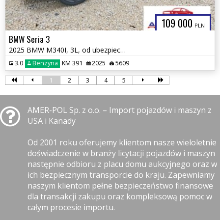
109 000
PLN
BMW Seria 3
2025 BMW M340I, 3L, od ubezpieczalni
3.0
Benzyna
KM 391
2025
5609
1
2
3
4
5
AMER-POL Sp. z o.o. – Import pojazdów i maszyn z
USA i Kanady
Od 2001 roku oferujemy klientom nasze wieloletnie
doświadczenie w branży licytacji pojazdów i maszyn
następnie odbioru z placu domu aukcyjnego oraz w
ich bezpiecznym transporcie do kraju. Zapewniamy
naszym klientom pełne bezpieczeństwo finansowe
dla transakcji zakupu oraz kompleksową pomoc w
całym procesie importu.