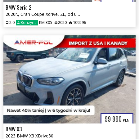
BMW Seria 2
2020r., Gran Coupe Xdrive, 2L, od ubezpieczalni
2.0
Benzyna
KM 305
2020
109596
99 990
PLN
BMW X3
2023 BMW X3 XDrive30I