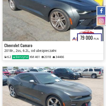
79 000
PLN
Chevrolet Camaro
2018r., 2ss, 6.2L, od ubezpieczalni
6.2
Benzyna
KM 461
2018
34466