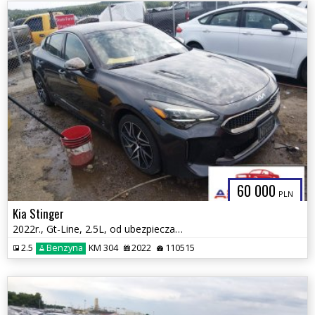
60 000
PLN
Kia Stinger
2022r., Gt-Line, 2.5L, od ubezpieczalni
2.5
Benzyna
KM 304
2022
110515