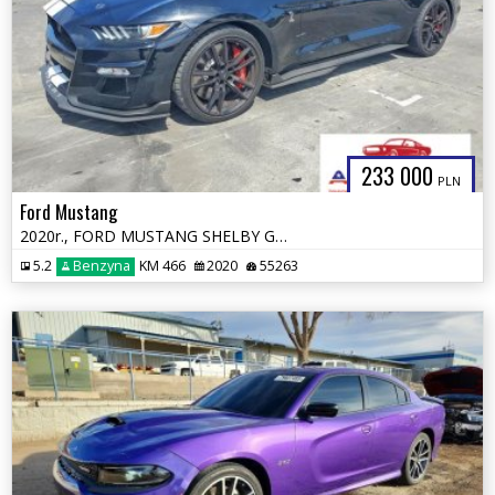
233 000
PLN
Ford Mustang
2020r., FORD MUSTANG SHELBY GT500, 5.2L, od ubezpieczalni
5.2
Benzyna
KM 466
2020
55263