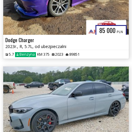
85 000
PLN
Dodge Charger
2023r., R, 5.7L, od ubezpieczalni
5.7
Benzyna
KM 375
2023
89851