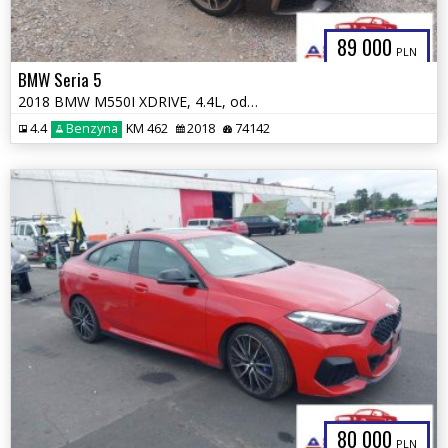
89 000
PLN
BMW Seria 5
2018 BMW M550I XDRIVE, 4.4L, od ubezpieczalni
4.4
Benzyna
KM 462
2018
74142
80 000
PLN