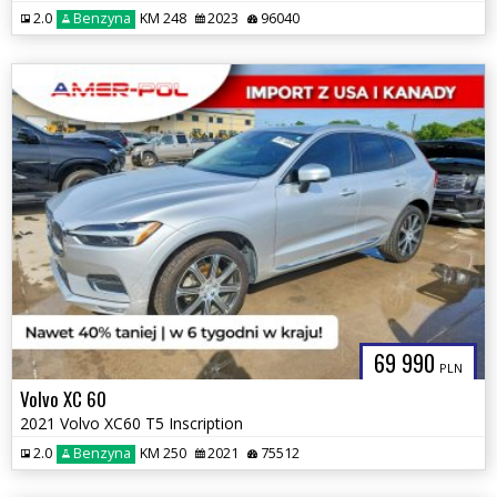
2.0
Benzyna
KM 248
2023
96040
69 990
PLN
Volvo XC 60
2021 Volvo XC60 T5 Inscription
2.0
Benzyna
KM 250
2021
75512