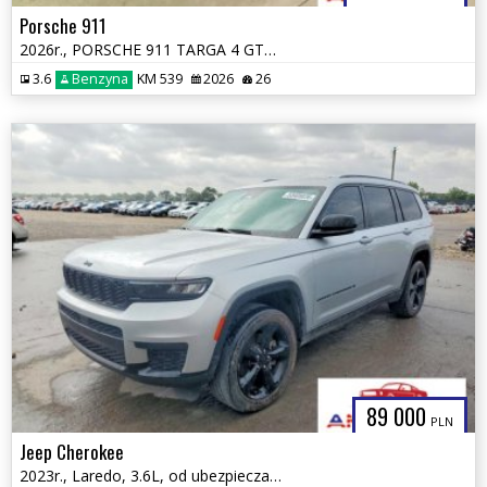
Porsche 911
2026r., PORSCHE 911 TARGA 4 GTS, 3.6L, od ubezpieczalni
3.6
Benzyna
KM 539
2026
26
89 000
PLN
Jeep Cherokee
2023r., Laredo, 3.6L, od ubezpieczalni