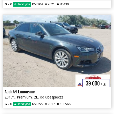
2.0
Benzyna
KM 204
2021
86430
39 000
PLN
Audi A4 Limousine
2017r., Premium, 2L, od ubezpieczalni
2.0
Benzyna
KM 255
2017
100566