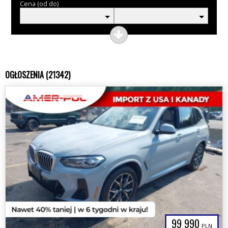
Cena (od do)
OGŁOSZENIA (21342)
99 990
PLN