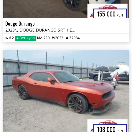
155 000
PLN
Dodge Durango
2023r., DODGE DURANGO SRT HELLCAT PREMIUM AWD, 6.2L, od ubezpieczalni
6.2
Benzyna
KM 720
2023
37084
108 000
PLN