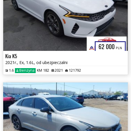
62 000
PLN
Kia K5
2021r., Ex, 1.6L, od ubezpieczalni
1.6
Benzyna
KM 182
2021
121792