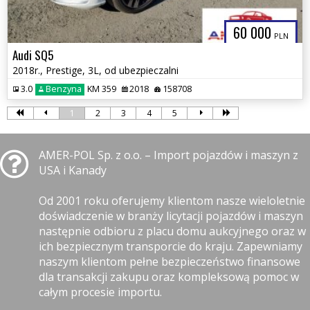
60 000
PLN
Audi SQ5
2018r., Prestige, 3L, od ubezpieczalni
3.0
Benzyna
KM 359
2018
158708
1
2
3
4
5
AMER-POL Sp. z o.o. – Import pojazdów i maszyn z
USA i Kanady
Od 2001 roku oferujemy klientom nasze wieloletnie
doświadczenie w branży licytacji pojazdów i maszyn
następnie odbioru z placu domu aukcyjnego oraz w
ich bezpiecznym transporcie do kraju. Zapewniamy
naszym klientom pełne bezpieczeństwo finansowe
dla transakcji zakupu oraz kompleksową pomoc w
całym procesie importu.