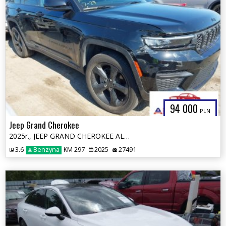
94 000
PLN
Jeep Grand Cherokee
2025r., JEEP GRAND CHEROKEE ALTITUDE X 4X4, 3.6L, od ubezpieczalni
3.6
Benzyna
KM 297
2025
27491