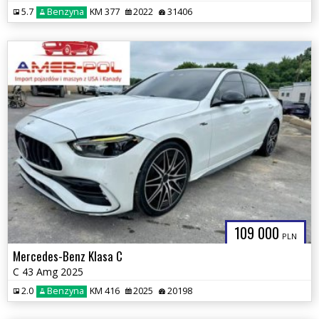
5.7
Benzyna
KM 377
2022
31406
109 000
PLN
Mercedes-Benz Klasa C
C 43 Amg 2025
2.0
Benzyna
KM 416
2025
20198