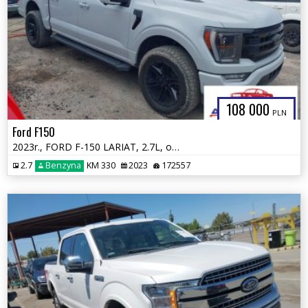
108 000
PLN
Ford F150
2023r., FORD F-150 LARIAT, 2.7L, od ubezpieczalni
2.7
Benzyna
KM 330
2023
172557