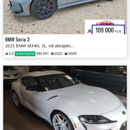
109 000
PLN
BMW Seria 3
2025 BMW M340I, 3L, od ubezpieczalni
3.0
Benzyna
KM 391
2025
5609