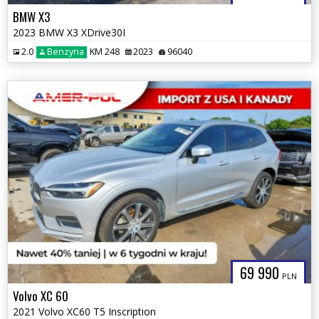
BMW X3
2023 BMW X3 XDrive30I
2.0
Benzyna
KM 248
2023
96040
69 990
PLN
Volvo XC 60
2021 Volvo XC60 T5 Inscription