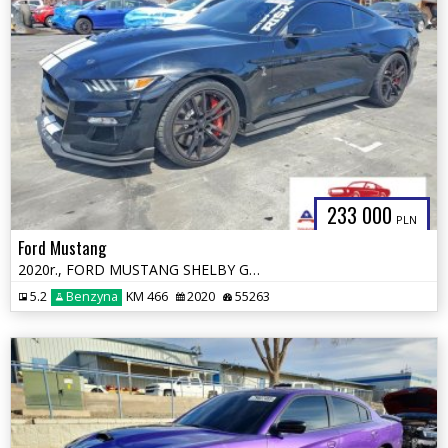
233 000
PLN
Ford Mustang
2020r., FORD MUSTANG SHELBY GT500, 5.2L, od ubezpieczalni
5.2
Benzyna
KM 466
2020
55263