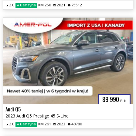
2.0
Benzyna
KM 250
2021
75512
89 990
PLN
Audi Q5
2023 Audi Q5 Prestige 45 S-Line
2.0
Benzyna
KM 261
2023
48780