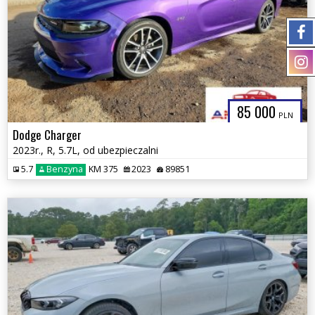
85 000
PLN
Dodge Charger
2023r., R, 5.7L, od ubezpieczalni
5.7
Benzyna
KM 375
2023
89851