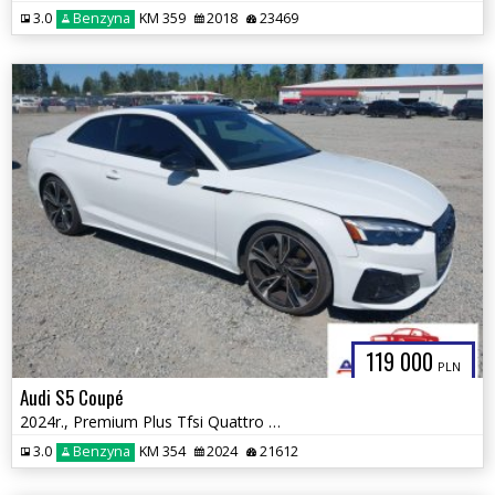
3.0
Benzyna
KM 359
2018
23469
119 000
PLN
Audi S5 Coupé
2024r., Premium Plus Tfsi Quattro Tiptronic, 3L, od ubezpieczalni
3.0
Benzyna
KM 354
2024
21612