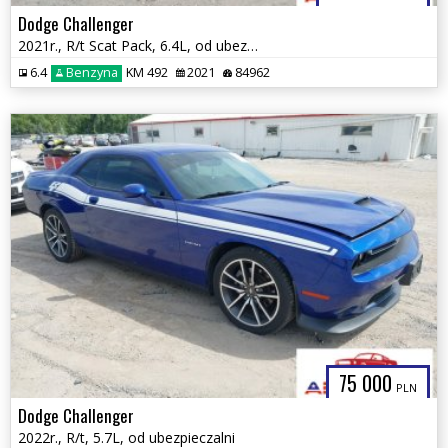
Dodge Challenger
2021r., R/t Scat Pack, 6.4L, od ubezpieczalni
6.4
Benzyna
KM 492
2021
84962
75 000
PLN
Dodge Challenger
2022r., R/t, 5.7L, od ubezpieczalni