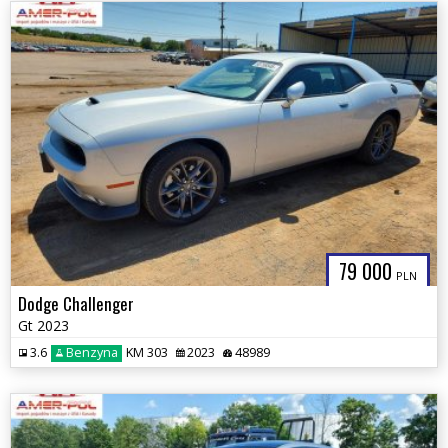
79 000
PLN
Dodge Challenger
Gt 2023
3.6
Benzyna
KM 303
2023
48989