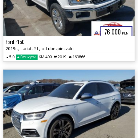
76 000
PLN
Ford F150
2019r., Lariat, 5L, od ubezpieczalni
5.0
Benzyna
KM 400
2019
169866