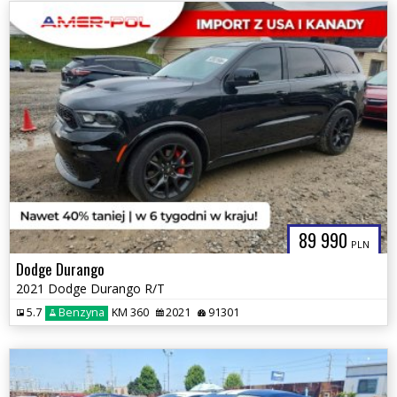
89 990
PLN
Dodge Durango
2021 Dodge Durango R/T
5.7
Benzyna
KM 360
2021
91301