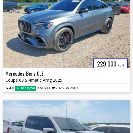
229 000
PLN
Mercedes-Benz GLE
Coupe 63 S 4matic Amg 2025
4.0
Benzyna
KM 603
2025
2907