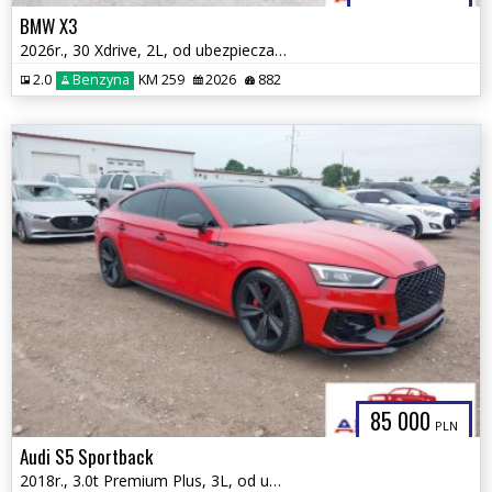
BMW X3
2026r., 30 Xdrive, 2L, od ubezpieczalni
2.0
Benzyna
KM 259
2026
882
85 000
PLN
Audi S5 Sportback
2018r., 3.0t Premium Plus, 3L, od ubezpieczalni