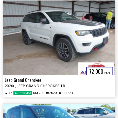
72 000
PLN
Jeep Grand Cherokee
2020r., JEEP GRAND CHEROKEE TRAILHAWK 4X4, 3.6L, od ubezpieczalni
3.6
Benzyna
KM 299
2020
111823