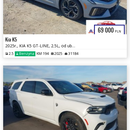
69 000
PLN
Kia K5
2025r., KIA K5 GT-LINE, 2.5L, od ubezpieczalni
2.5
Benzyna
KM 194
2025
31184