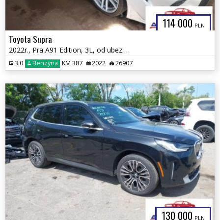
114 000
PLN
Toyota Supra
2022r., Pra A91 Edition, 3L, od ubezpieczalni
3.0
Benzyna
KM 387
2022
26907
130 000
PLN