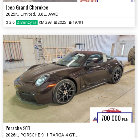
Jeep Grand Cherokee
2025r., Limited, 3.6L, AWD
3.6
Benzyna
KM 293
2025
19791
700 000
PLN
Porsche 911
2026r., PORSCHE 911 TARGA 4 GTS, 3.6L, od ubezpieczalni