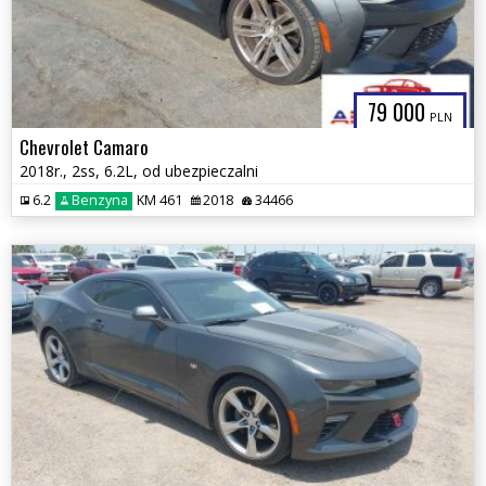
79 000
PLN
Chevrolet Camaro
2018r., 2ss, 6.2L, od ubezpieczalni
6.2
Benzyna
KM 461
2018
34466