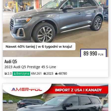
89 990
PLN
Audi Q5
2023 Audi Q5 Prestige 45 S-Line
2.0
Benzyna
KM 261
2023
48780