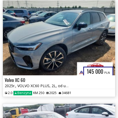
145 000
PLN
Volvo XC 60
2025r., VOLVO XC60 PLUS, 2L, od ubezpieczalni
2.0
Benzyna
KM 250
2025
34681