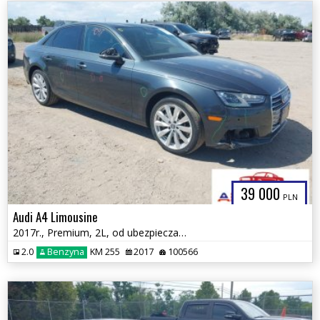
39 000
PLN
Audi A4 Limousine
2017r., Premium, 2L, od ubezpieczalni
2.0
Benzyna
KM 255
2017
100566