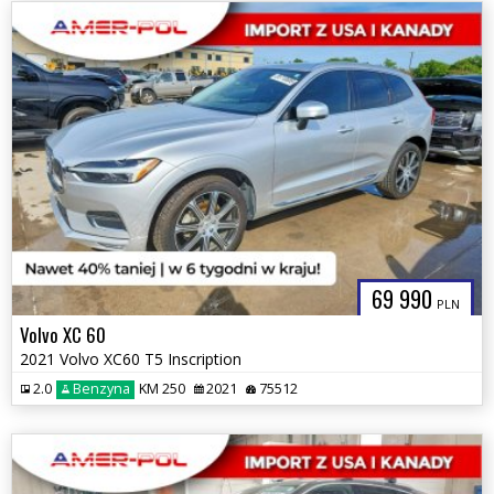
69 990
PLN
Volvo XC 60
2021 Volvo XC60 T5 Inscription
2.0
Benzyna
KM 250
2021
75512