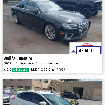
43 500
PLN
Audi A4 Limousine
2019r., 45 Premium, 2L, od ubezpieczalni
2.0
Benzyna
KM 251
2019
114659