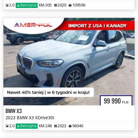
2.0
Benzyna
KM 305
2020
109596
99 990
PLN
BMW X3
2023 BMW X3 XDrive30I
2.0
Benzyna
KM 248
2023
96040