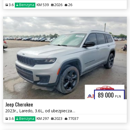
3.6
Benzyna
KM 539
2026
26
89 000
PLN
Jeep Cherokee
2023r., Laredo, 3.6L, od ubezpieczalni
3.6
Benzyna
KM 297
2023
77037