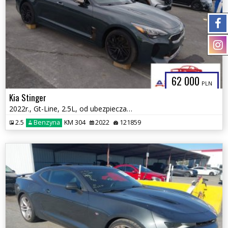
62 000
PLN
Kia Stinger
2022r., Gt-Line, 2.5L, od ubezpieczalni
2.5
Benzyna
KM 304
2022
121859