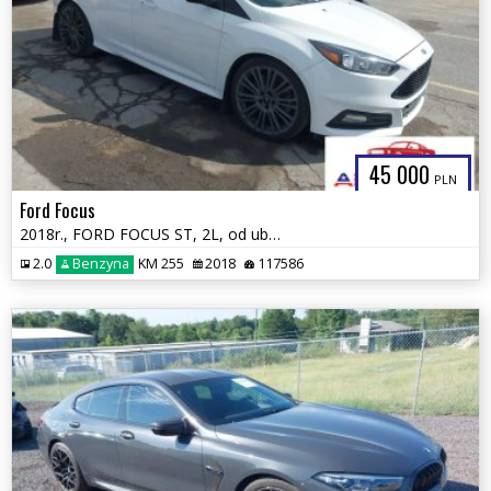
45 000
PLN
Ford Focus
2018r., FORD FOCUS ST, 2L, od ubezpieczalni
2.0
Benzyna
KM 255
2018
117586