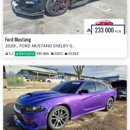
233 000
PLN
Ford Mustang
2020r., FORD MUSTANG SHELBY GT500, 5.2L, od ubezpieczalni
5.2
Benzyna
KM 466
2020
55263