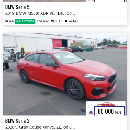
BMW Seria 5
2018 BMW M550I XDRIVE, 4.4L, od ubezpieczalni
4.4
Benzyna
KM 462
2018
74142
80 000
PLN
BMW Seria 2
2020r., Gran Coupe Xdrive, 2L, od ubezpieczalni