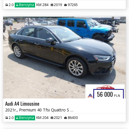
2.0
Benzyna
KM 284
2019
97265
56 000
PLN
Audi A4 Limousine
2021r., Premium 40 Tfsi Quattro S Tronic, 2L, od ubezpieczalni
2.0
Benzyna
KM 204
2021
86430