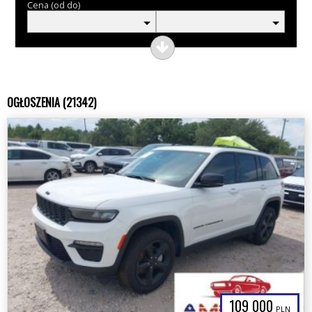
Cena (od do)
OGŁOSZENIA (21342)
109 000
PLN