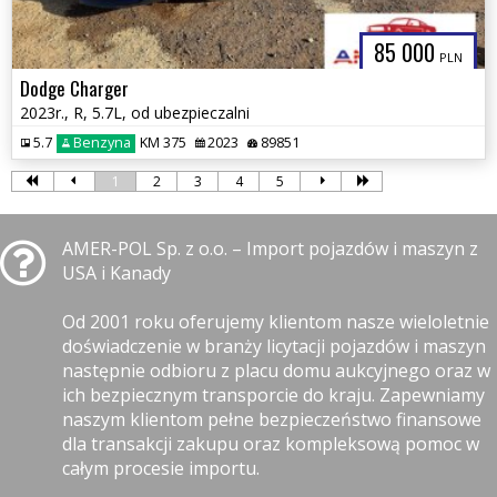
85 000
PLN
Dodge Charger
2023r., R, 5.7L, od ubezpieczalni
5.7
Benzyna
KM 375
2023
89851
1
2
3
4
5
AMER-POL Sp. z o.o. – Import pojazdów i maszyn z
USA i Kanady
Od 2001 roku oferujemy klientom nasze wieloletnie
doświadczenie w branży licytacji pojazdów i maszyn
następnie odbioru z placu domu aukcyjnego oraz w
ich bezpiecznym transporcie do kraju. Zapewniamy
naszym klientom pełne bezpieczeństwo finansowe
dla transakcji zakupu oraz kompleksową pomoc w
całym procesie importu.