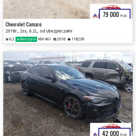
79 000
PLN
Chevrolet Camaro
2018r., 2ss, 6.2L, od ubezpieczalni
6.2
Benzyna
KM 461
2018
118238
42 000
PLN