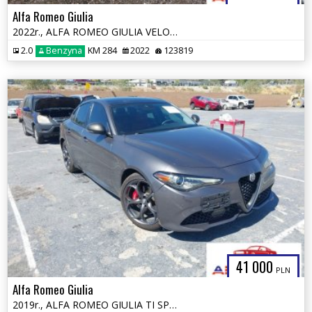
Alfa Romeo Giulia
2022r., ALFA ROMEO GIULIA VELOCE TI RWD, 2L, od ubezpieczalni
2.0
Benzyna
KM 284
2022
123819
41 000
PLN
Alfa Romeo Giulia
2019r., ALFA ROMEO GIULIA TI SPORT AWD, 2L, od ubezpieczalni