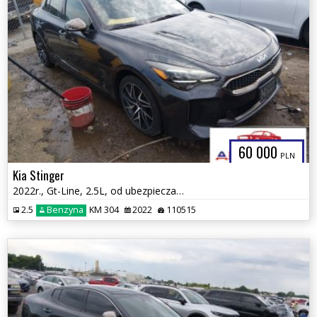
60 000
PLN
Kia Stinger
2022r., Gt-Line, 2.5L, od ubezpieczalni
2.5
Benzyna
KM 304
2022
110515