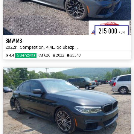
215 000
PLN
BMW M8
2022r., Competition, 4.4L, od ubezpieczalni
4.4
Benzyna
KM 626
2022
35343