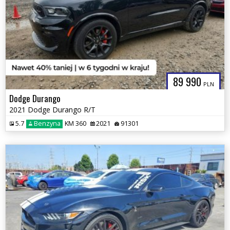
89 990
PLN
Dodge Durango
2021 Dodge Durango R/T
5.7
Benzyna
KM 360
2021
91301