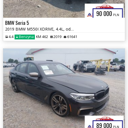
90 000
PLN
BMW Seria 5
2019 BMW M550I XDRIVE, 4.4L, od ubezpieczalni
4.4
Benzyna
KM 462
2019
61641
89 000
PLN