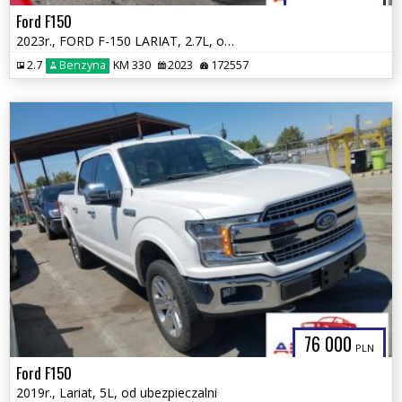
Ford F150
2023r., FORD F-150 LARIAT, 2.7L, od ubezpieczalni
2.7
Benzyna
KM 330
2023
172557
76 000
PLN
Ford F150
2019r., Lariat, 5L, od ubezpieczalni