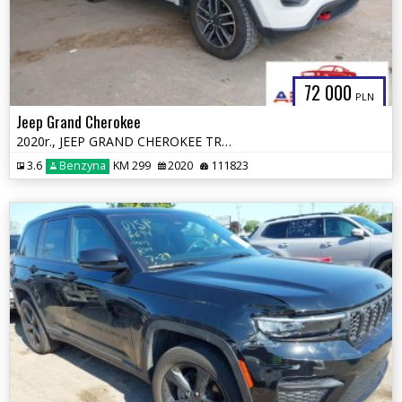
72 000
PLN
Jeep Grand Cherokee
2020r., JEEP GRAND CHEROKEE TRAILHAWK 4X4, 3.6L, od ubezpieczalni
3.6
Benzyna
KM 299
2020
111823