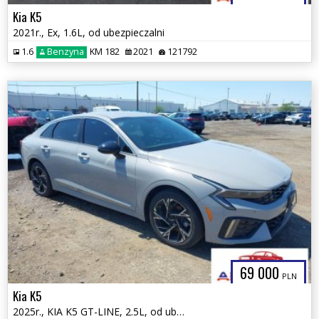
Kia K5
2021r., Ex, 1.6L, od ubezpieczalni
1.6
Benzyna
KM 182
2021
121792
69 000
PLN
Kia K5
2025r., KIA K5 GT-LINE, 2.5L, od ubezpieczalni