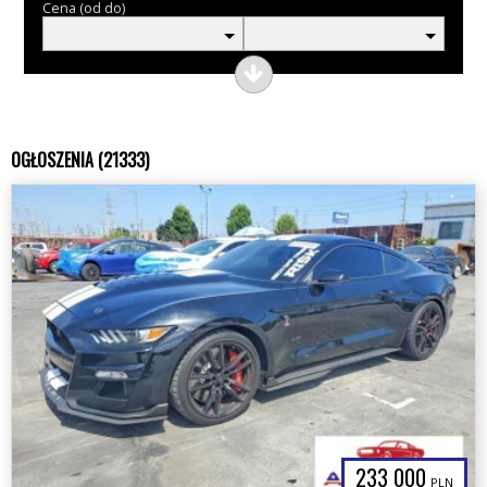
Cena (od do)
OGŁOSZENIA (21333)
233 000
PLN