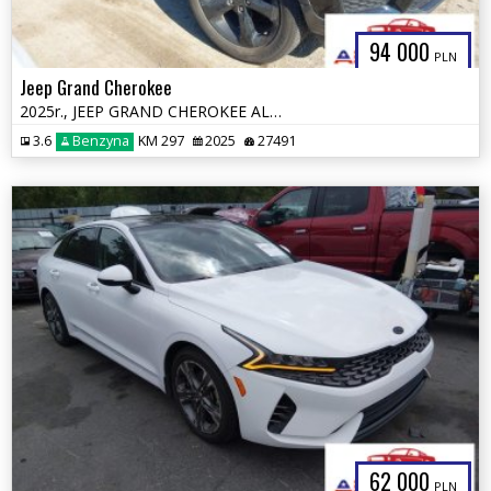
94 000
PLN
Jeep Grand Cherokee
2025r., JEEP GRAND CHEROKEE ALTITUDE X 4X4, 3.6L, od ubezpieczalni
3.6
Benzyna
KM 297
2025
27491
62 000
PLN