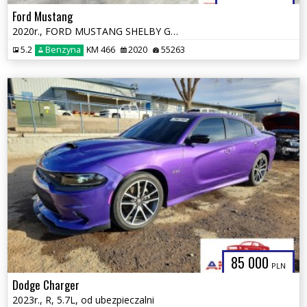
Ford Mustang
2020r., FORD MUSTANG SHELBY GT500, 5.2L, od ubezpieczalni
5.2
Benzyna
KM 466
2020
55263
85 000
PLN
Dodge Charger
2023r., R, 5.7L, od ubezpieczalni