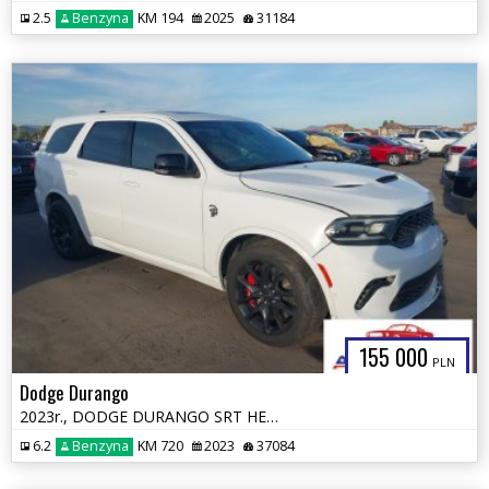
2.5
Benzyna
KM 194
2025
31184
155 000
PLN
Dodge Durango
2023r., DODGE DURANGO SRT HELLCAT PREMIUM AWD, 6.2L, od ubezpieczalni
6.2
Benzyna
KM 720
2023
37084