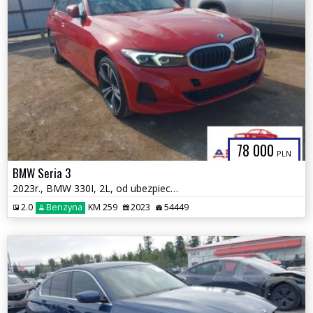
78 000
PLN
BMW Seria 3
2023r., BMW 330I, 2L, od ubezpieczalni
2.0
Benzyna
KM 259
2023
54449