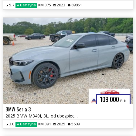
5.7
Benzyna
KM 375
2023
89851
109 000
PLN
BMW Seria 3
2025 BMW M340I, 3L, od ubezpieczalni
3.0
Benzyna
KM 391
2025
5609