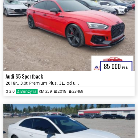
85 000
PLN
Audi S5 Sportback
2018r., 3.0t Premium Plus, 3L, od ubezpieczalni
3.0
Benzyna
KM 359
2018
23469