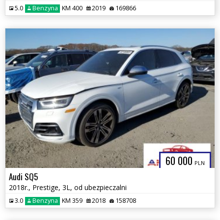
5.0
Benzyna
KM 400
2019
169866
60 000
PLN
Audi SQ5
2018r., Prestige, 3L, od ubezpieczalni
3.0
Benzyna
KM 359
2018
158708