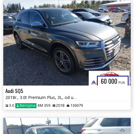
60 000
PLN
Audi SQ5
2018r., 3.0t Premium Plus, 3L, od ubezpieczalni
3.0
Benzyna
KM 359
2018
136079