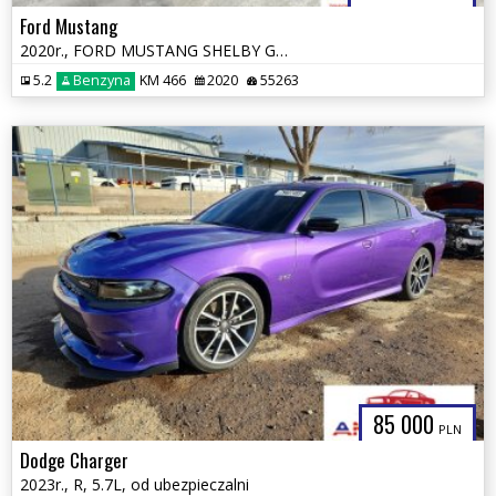
Ford Mustang
2020r., FORD MUSTANG SHELBY GT500, 5.2L, od ubezpieczalni
5.2
Benzyna
KM 466
2020
55263
85 000
PLN
Dodge Charger
2023r., R, 5.7L, od ubezpieczalni