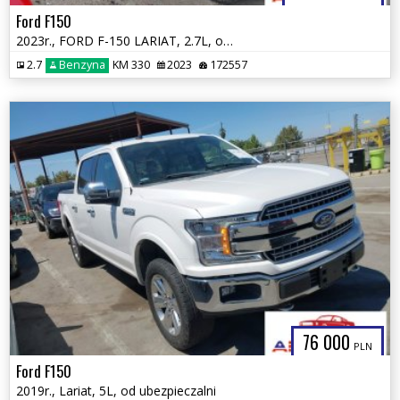
Ford F150
2023r., FORD F-150 LARIAT, 2.7L, od ubezpieczalni
2.7
Benzyna
KM 330
2023
172557
76 000
PLN
Ford F150
2019r., Lariat, 5L, od ubezpieczalni