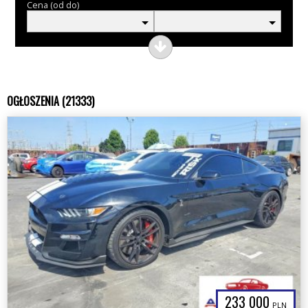
Cena (od do)
OGŁOSZENIA (21333)
233 000
PLN