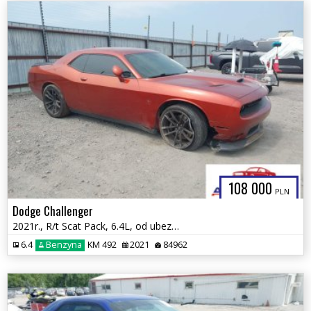
108 000
PLN
Dodge Challenger
2021r., R/t Scat Pack, 6.4L, od ubezpieczalni
6.4
Benzyna
KM 492
2021
84962