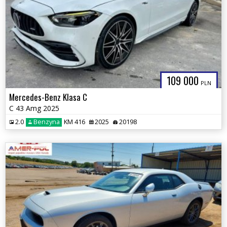
109 000
PLN
Mercedes-Benz Klasa C
C 43 Amg 2025
2.0
Benzyna
KM 416
2025
20198