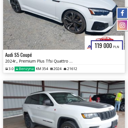
119 000
PLN
Audi S5 Coupé
2024r., Premium Plus Tfsi Quattro Tiptronic, 3L, od ubezpieczalni
3.0
Benzyna
KM 354
2024
21612