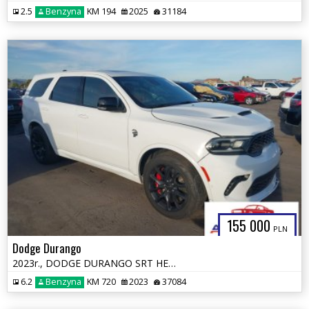
2.5
Benzyna
KM 194
2025
31184
155 000
PLN
Dodge Durango
2023r., DODGE DURANGO SRT HELLCAT PREMIUM AWD, 6.2L, od ubezpieczalni
6.2
Benzyna
KM 720
2023
37084