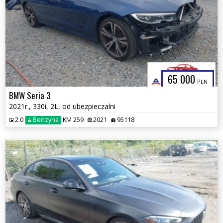
65 000
PLN
BMW Seria 3
2021r., 330i, 2L, od ubezpieczalni
2.0
Benzyna
KM 259
2021
95118