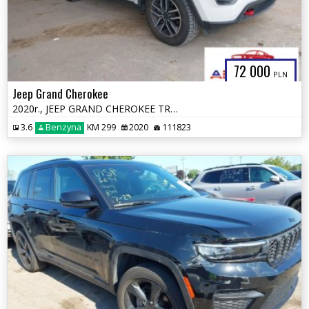
72 000
PLN
Jeep Grand Cherokee
2020r., JEEP GRAND CHEROKEE TRAILHAWK 4X4, 3.6L, od ubezpieczalni
3.6
Benzyna
KM 299
2020
111823