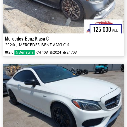
125 000
PLN
Mercedes-Benz Klasa C
2024r., MERCEDES-BENZ AMG C 43 4MATIC, 2L, od ubezpieczalni
2.0
Benzyna
KM 408
2024
24708