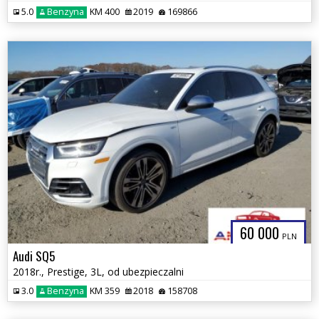
5.0
Benzyna
KM 400
2019
169866
60 000
PLN
Audi SQ5
2018r., Prestige, 3L, od ubezpieczalni
3.0
Benzyna
KM 359
2018
158708