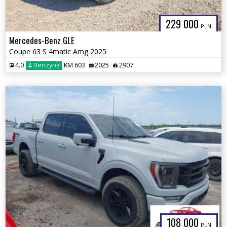
229 000
PLN
Mercedes-Benz GLE
Coupe 63 S 4matic Amg 2025
4.0
Benzyna
KM 603
2025
2907
108 000
PLN