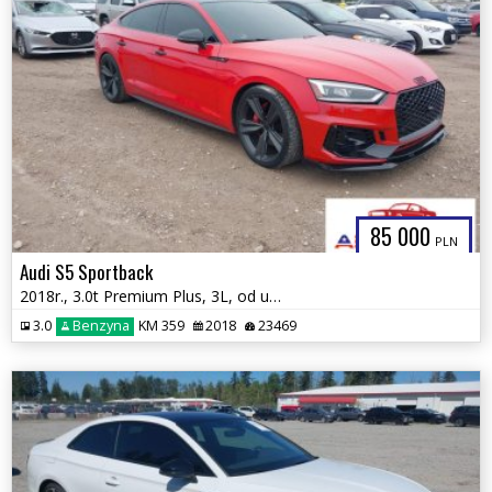
85 000
PLN
Audi S5 Sportback
2018r., 3.0t Premium Plus, 3L, od ubezpieczalni
3.0
Benzyna
KM 359
2018
23469