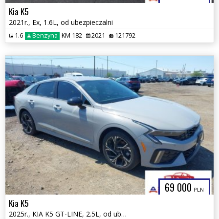
Kia K5
2021r., Ex, 1.6L, od ubezpieczalni
1.6
Benzyna
KM 182
2021
121792
69 000
PLN
Kia K5
2025r., KIA K5 GT-LINE, 2.5L, od ubezpieczalni