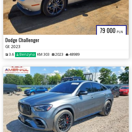
79 000
PLN
Dodge Challenger
Gt 2023
3.6
Benzyna
KM 303
2023
48989