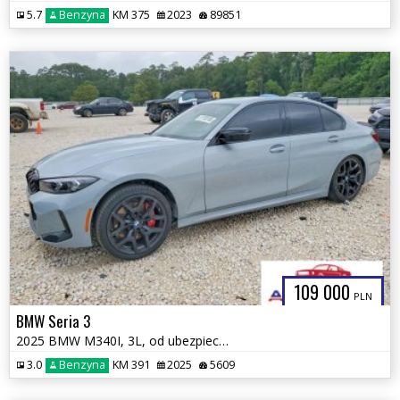
5.7
Benzyna
KM 375
2023
89851
109 000
PLN
BMW Seria 3
2025 BMW M340I, 3L, od ubezpieczalni
3.0
Benzyna
KM 391
2025
5609