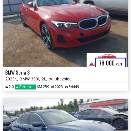
78 000
PLN
BMW Seria 3
2023r., BMW 330I, 2L, od ubezpieczalni
2.0
Benzyna
KM 259
2023
54449