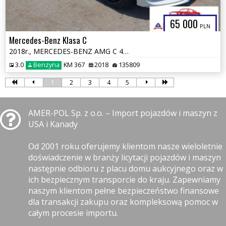
65 000
PLN
Mercedes-Benz Klasa C
2018r., MERCEDES-BENZ AMG C 43 4MATIC, 3L, od ubezpieczalni
3.0
Benzyna
KM 367
2018
135809
1
2
3
4
5
AMER-POL Sp. z o.o. – Import pojazdów i maszyn z
USA i Kanady
Od 2001 roku oferujemy klientom nasze wieloletnie
doświadczenie w branży licytacji pojazdów i maszyn
następnie odbioru z placu domu aukcyjnego oraz w
ich bezpiecznym transporcie do kraju. Zapewniamy
naszym klientom pełne bezpieczeństwo finansowe
dla transakcji zakupu oraz kompleksową pomoc w
całym procesie importu.