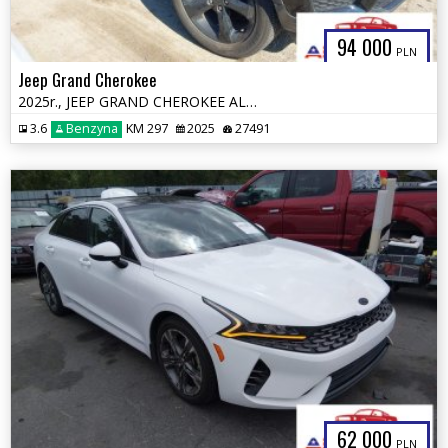
94 000
PLN
Jeep Grand Cherokee
2025r., JEEP GRAND CHEROKEE ALTITUDE X 4X4, 3.6L, od ubezpieczalni
3.6
Benzyna
KM 297
2025
27491
62 000
PLN