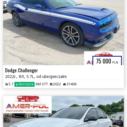
75 000
PLN
Dodge Challenger
2022r., R/t, 5.7L, od ubezpieczalni
5.7
Benzyna
KM 377
2022
31406