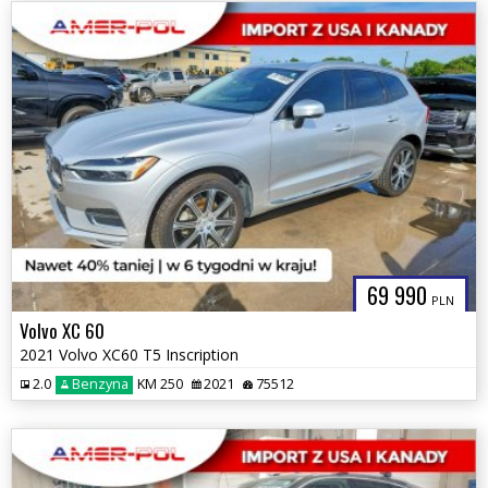
69 990
PLN
Volvo XC 60
2021 Volvo XC60 T5 Inscription
2.0
Benzyna
KM 250
2021
75512