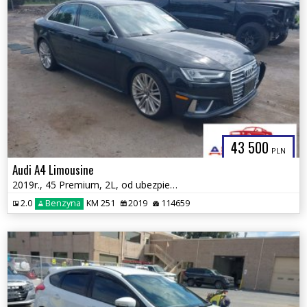
43 500
PLN
Audi A4 Limousine
2019r., 45 Premium, 2L, od ubezpieczalni
2.0
Benzyna
KM 251
2019
114659