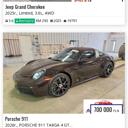
Jeep Grand Cherokee
2025r., Limited, 3.6L, AWD
3.6
Benzyna
KM 293
2025
19791
700 000
PLN
Porsche 911
2026r., PORSCHE 911 TARGA 4 GTS, 3.6L, od ubezpieczalni