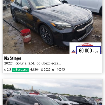
60 000
PLN
Kia Stinger
2022r., Gt-Line, 2.5L, od ubezpieczalni
2.5
Benzyna
KM 304
2022
110515