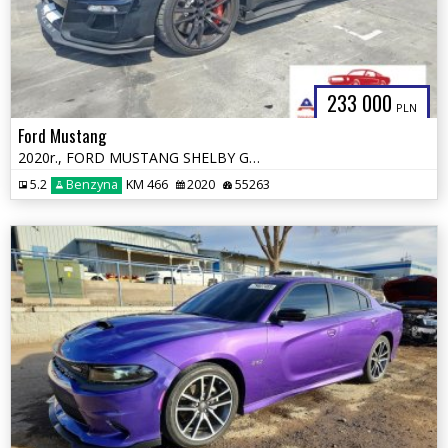
233 000
PLN
Ford Mustang
2020r., FORD MUSTANG SHELBY GT500, 5.2L, od ubezpieczalni
5.2
Benzyna
KM 466
2020
55263