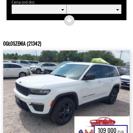
Cena (od do)
OGŁOSZENIA (21342)
109 000
PLN