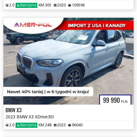
2.0
Benzyna
KM 305
2020
109596
99 990
PLN
BMW X3
2023 BMW X3 XDrive30I
2.0
Benzyna
KM 248
2023
96040