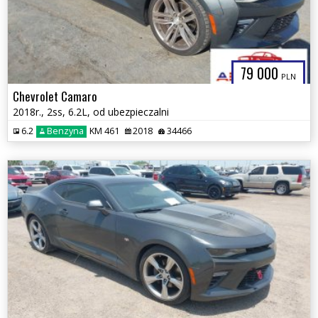
79 000
PLN
Chevrolet Camaro
2018r., 2ss, 6.2L, od ubezpieczalni
6.2
Benzyna
KM 461
2018
34466