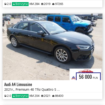
2.0
Benzyna
KM 284
2019
97265
56 000
PLN
Audi A4 Limousine
2021r., Premium 40 Tfsi Quattro S Tronic, 2L, od ubezpieczalni
2.0
Benzyna
KM 204
2021
86430