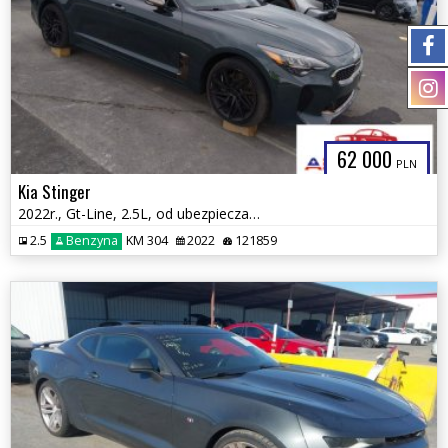
62 000
PLN
Kia Stinger
2022r., Gt-Line, 2.5L, od ubezpieczalni
2.5
Benzyna
KM 304
2022
121859