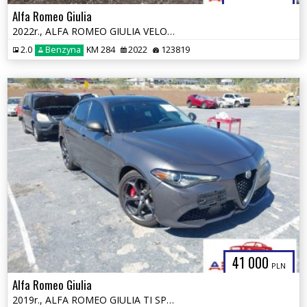
Alfa Romeo Giulia
2022r., ALFA ROMEO GIULIA VELOCE TI RWD, 2L, od ubezpieczalni
2.0
Benzyna
KM 284
2022
123819
41 000
PLN
Alfa Romeo Giulia
2019r., ALFA ROMEO GIULIA TI SPORT AWD, 2L, od ubezpieczalni