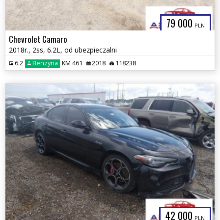
79 000
PLN
Chevrolet Camaro
2018r., 2ss, 6.2L, od ubezpieczalni
6.2
Benzyna
KM 461
2018
118238
42 000
PLN