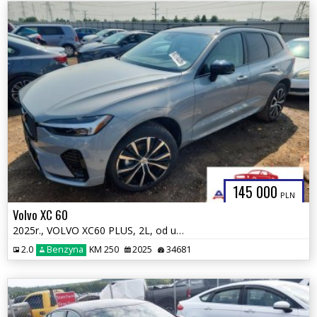
145 000
PLN
Volvo XC 60
2025r., VOLVO XC60 PLUS, 2L, od ubezpieczalni
2.0
Benzyna
KM 250
2025
34681