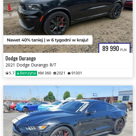
89 990
PLN
Dodge Durango
2021 Dodge Durango R/T
5.7
Benzyna
KM 360
2021
91301