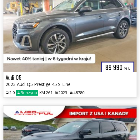
89 990
PLN
Audi Q5
2023 Audi Q5 Prestige 45 S-Line
2.0
Benzyna
KM 261
2023
48780