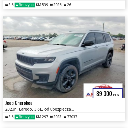
3.6
Benzyna
KM 539
2026
26
89 000
PLN
Jeep Cherokee
2023r., Laredo, 3.6L, od ubezpieczalni
3.6
Benzyna
KM 297
2023
77037