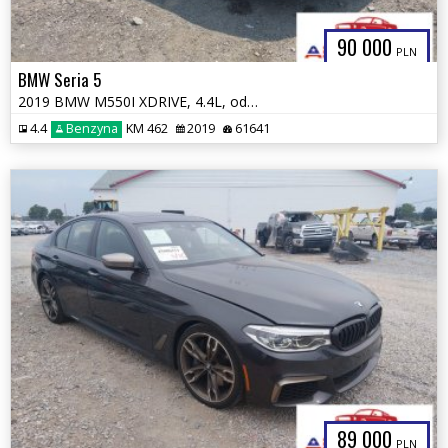
90 000
PLN
BMW Seria 5
2019 BMW M550I XDRIVE, 4.4L, od ubezpieczalni
4.4
Benzyna
KM 462
2019
61641
89 000
PLN