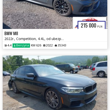
215 000
PLN
BMW M8
2022r., Competition, 4.4L, od ubezpieczalni
4.4
Benzyna
KM 626
2022
35343