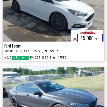
45 000
PLN
Ford Focus
2018r., FORD FOCUS ST, 2L, od ubezpieczalni
2.0
Benzyna
KM 255
2018
117586