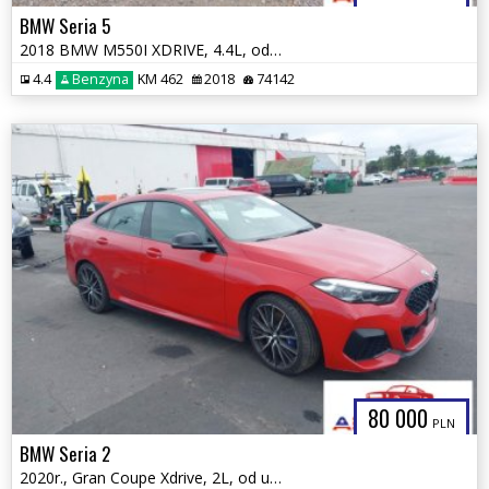
BMW Seria 5
2018 BMW M550I XDRIVE, 4.4L, od ubezpieczalni
4.4
Benzyna
KM 462
2018
74142
80 000
PLN
BMW Seria 2
2020r., Gran Coupe Xdrive, 2L, od ubezpieczalni