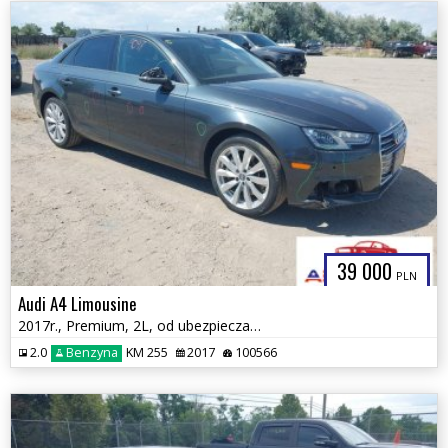
39 000
PLN
Audi A4 Limousine
2017r., Premium, 2L, od ubezpieczalni
2.0
Benzyna
KM 255
2017
100566