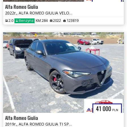
Alfa Romeo Giulia
2022r., ALFA ROMEO GIULIA VELOCE TI RWD, 2L, od ubezpieczalni
2.0
Benzyna
KM 284
2022
123819
41 000
PLN
Alfa Romeo Giulia
2019r., ALFA ROMEO GIULIA TI SPORT AWD, 2L, od ubezpieczalni