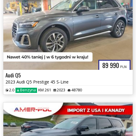
89 990
PLN
Audi Q5
2023 Audi Q5 Prestige 45 S-Line
2.0
Benzyna
KM 261
2023
48780