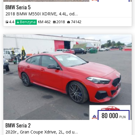
BMW Seria 5
2018 BMW M550I XDRIVE, 4.4L, od ubezpieczalni
4.4
Benzyna
KM 462
2018
74142
80 000
PLN
BMW Seria 2
2020r., Gran Coupe Xdrive, 2L, od ubezpieczalni