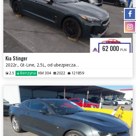
62 000
PLN
Kia Stinger
2022r., Gt-Line, 2.5L, od ubezpieczalni
2.5
Benzyna
KM 304
2022
121859