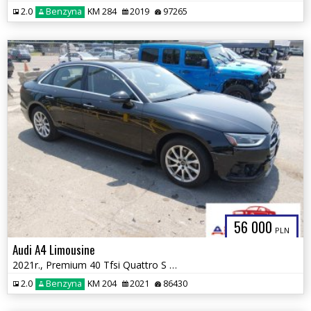
2.0
Benzyna
KM 284
2019
97265
56 000
PLN
Audi A4 Limousine
2021r., Premium 40 Tfsi Quattro S Tronic, 2L, od ubezpieczalni
2.0
Benzyna
KM 204
2021
86430