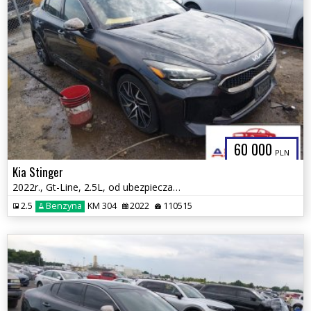
60 000
PLN
Kia Stinger
2022r., Gt-Line, 2.5L, od ubezpieczalni
2.5
Benzyna
KM 304
2022
110515