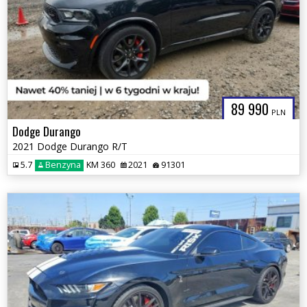
89 990
PLN
Dodge Durango
2021 Dodge Durango R/T
5.7
Benzyna
KM 360
2021
91301