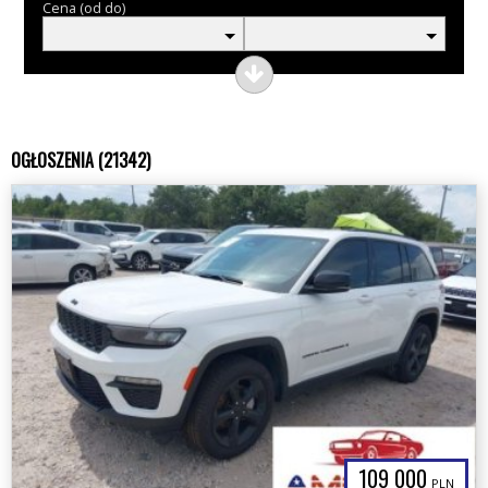
Cena (od do)
OGŁOSZENIA (21342)
109 000
PLN