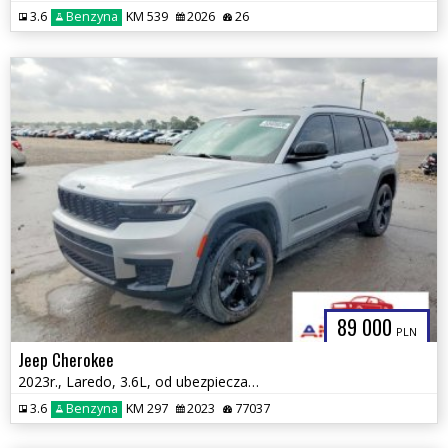
3.6
Benzyna
KM 539
2026
26
89 000
PLN
Jeep Cherokee
2023r., Laredo, 3.6L, od ubezpieczalni
3.6
Benzyna
KM 297
2023
77037