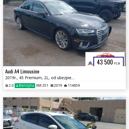
43 500
PLN
Audi A4 Limousine
2019r., 45 Premium, 2L, od ubezpieczalni
2.0
Benzyna
KM 251
2019
114659