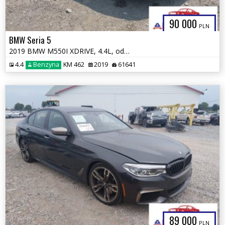
90 000
PLN
BMW Seria 5
2019 BMW M550I XDRIVE, 4.4L, od ubezpieczalni
4.4
Benzyna
KM 462
2019
61641
89 000
PLN