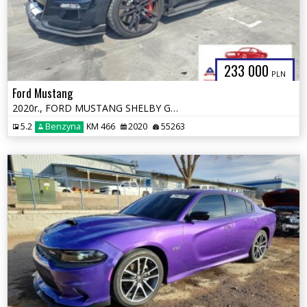
233 000
PLN
Ford Mustang
2020r., FORD MUSTANG SHELBY GT500, 5.2L, od ubezpieczalni
5.2
Benzyna
KM 466
2020
55263