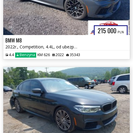
215 000
PLN
BMW M8
2022r., Competition, 4.4L, od ubezpieczalni
4.4
Benzyna
KM 626
2022
35343