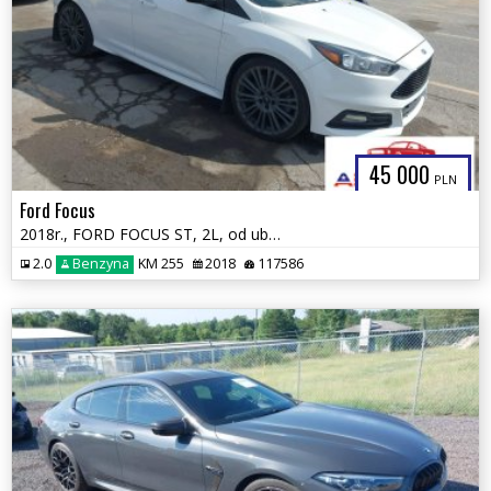
45 000
PLN
Ford Focus
2018r., FORD FOCUS ST, 2L, od ubezpieczalni
2.0
Benzyna
KM 255
2018
117586