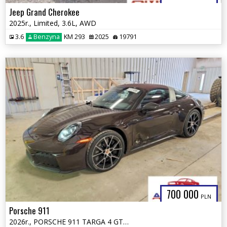
Jeep Grand Cherokee
2025r., Limited, 3.6L, AWD
3.6
Benzyna
KM 293
2025
19791
700 000
PLN
Porsche 911
2026r., PORSCHE 911 TARGA 4 GTS, 3.6L, od ubezpieczalni