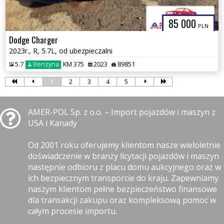
85 000
PLN
Dodge Charger
2023r., R, 5.7L, od ubezpieczalni
5.7
Benzyna
KM 375
2023
89851
1
2
3
4
5
AMER-POL Sp. z o.o. – Import pojazdów i maszyn z
USA i Kanady
Od 2001 roku oferujemy klientom nasze wieloletnie
doświadczenie w branży licytacji pojazdów i maszyn
następnie odbioru z placu domu aukcyjnego oraz w
ich bezpiecznym transporcie do kraju. Zapewniamy
naszym klientom pełne bezpieczeństwo finansowe
dla transakcji zakupu oraz kompleksową pomoc w
całym procesie importu.