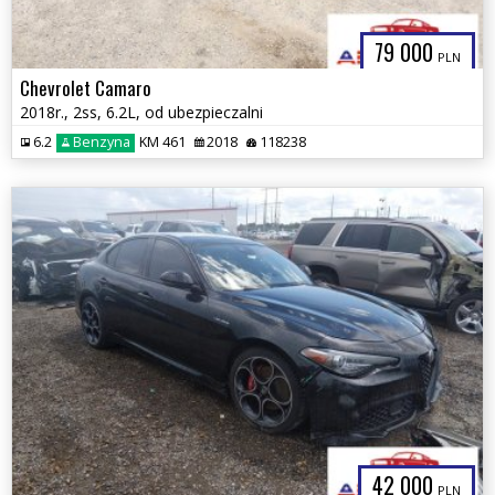
79 000
PLN
Chevrolet Camaro
2018r., 2ss, 6.2L, od ubezpieczalni
6.2
Benzyna
KM 461
2018
118238
42 000
PLN