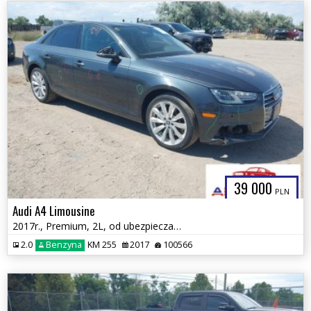
39 000
PLN
Audi A4 Limousine
2017r., Premium, 2L, od ubezpieczalni
2.0
Benzyna
KM 255
2017
100566