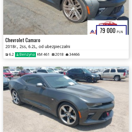
79 000
PLN
Chevrolet Camaro
2018r., 2ss, 6.2L, od ubezpieczalni
6.2
Benzyna
KM 461
2018
34466