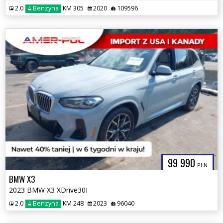
2.0
Benzyna
KM 305
2020
109596
99 990
PLN
BMW X3
2023 BMW X3 XDrive30I
2.0
Benzyna
KM 248
2023
96040