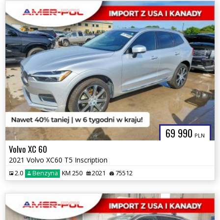
69 990
PLN
Volvo XC 60
2021 Volvo XC60 T5 Inscription
2.0
Benzyna
KM 250
2021
75512