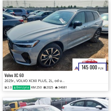
145 000
PLN
Volvo XC 60
2025r., VOLVO XC60 PLUS, 2L, od ubezpieczalni
2.0
Benzyna
KM 250
2025
34681