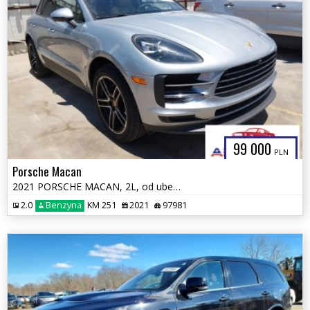
99 000
PLN
Porsche Macan
2021 PORSCHE MACAN, 2L, od ubezpieczalni
2.0
Benzyna
KM 251
2021
97981