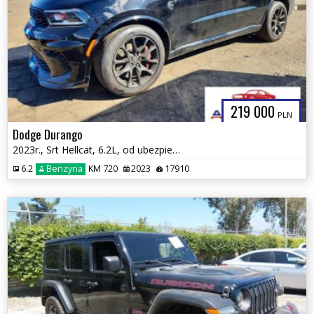
219 000
PLN
Dodge Durango
2023r., Srt Hellcat, 6.2L, od ubezpieczalni
6.2
Benzyna
KM 720
2023
17910