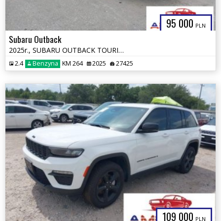
95 000
PLN
Subaru Outback
2025r., SUBARU OUTBACK TOURING XT, 2.4L, od ubezpieczalni
2.4
Benzyna
KM 264
2025
27425
109 000
PLN