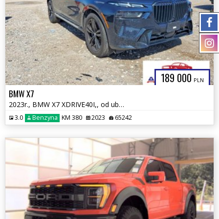
189 000
PLN
BMW X7
2023r., BMW X7 XDRIVE40I,, od ubezpieczalni
3.0
Benzyna
KM 380
2023
65242