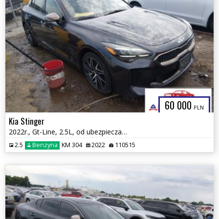
60 000
PLN
Kia Stinger
2022r., Gt-Line, 2.5L, od ubezpieczalni
2.5
Benzyna
KM 304
2022
110515