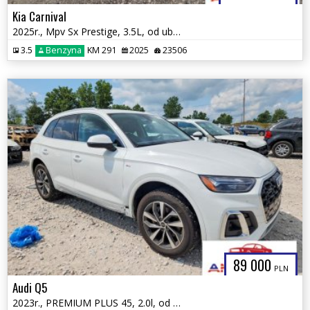
Kia Carnival
2025r., Mpv Sx Prestige, 3.5L, od ubezpieczalni
3.5
Benzyna
KM 291
2025
23506
89 000
PLN
Audi Q5
2023r., PREMIUM PLUS 45, 2.0l, od ubezpieczalni