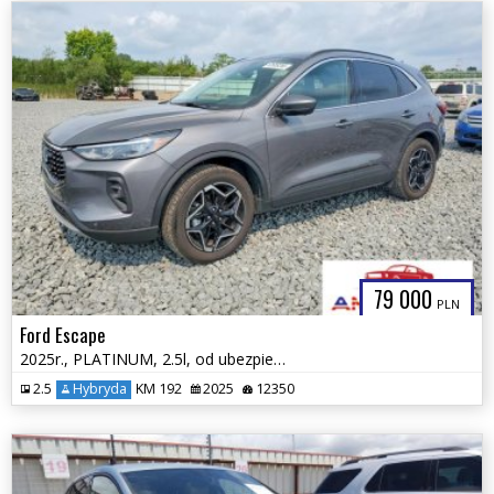
79 000
PLN
Ford Escape
2025r., PLATINUM, 2.5l, od ubezpieczalni
2.5
Hybryda
KM 192
2025
12350