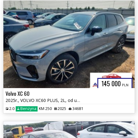
145 000
PLN
Volvo XC 60
2025r., VOLVO XC60 PLUS, 2L, od ubezpieczalni
2.0
Benzyna
KM 250
2025
34681