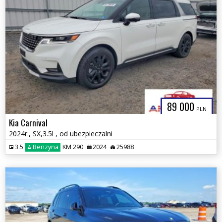
89 000
PLN
Kia Carnival
2024r., SX,3.5l , od ubezpieczalni
3.5
Benzyna
KM 290
2024
25988