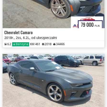
79 000
PLN
Chevrolet Camaro
2018r., 2ss, 6.2L, od ubezpieczalni
6.2
Benzyna
KM 461
2018
34466