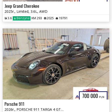
Jeep Grand Cherokee
2025r., Limited, 3.6L, AWD
3.6
Benzyna
KM 293
2025
19791
700 000
PLN
Porsche 911
2026r., PORSCHE 911 TARGA 4 GTS, 3.6L, od ubezpieczalni