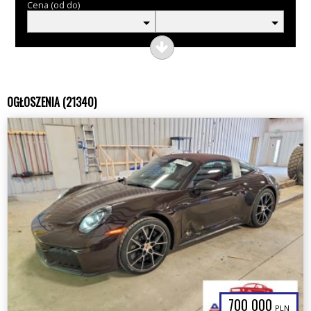
Cena (od do)
OGŁOSZENIA (21340)
700 000
PLN