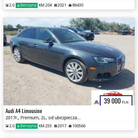
2.0
Benzyna
KM 204
2021
86430
39 000
PLN
Audi A4 Limousine
2017r., Premium, 2L, od ubezpieczalni
2.0
Benzyna
KM 255
2017
100566