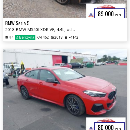
89 000
PLN
BMW Seria 5
2018 BMW M550I XDRIVE, 4.4L, od ubezpieczalni
4.4
Benzyna
KM 462
2018
74142
80 000
PLN