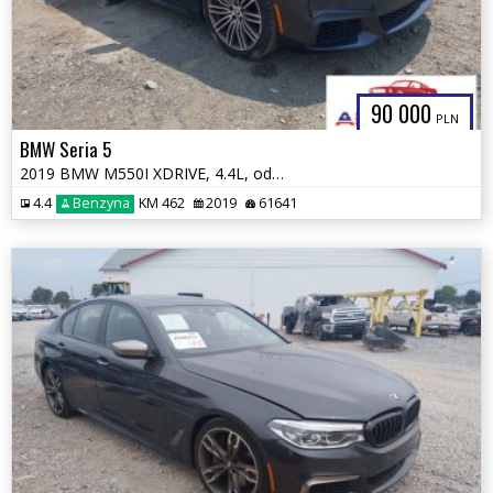
90 000
PLN
BMW Seria 5
2019 BMW M550I XDRIVE, 4.4L, od ubezpieczalni
4.4
Benzyna
KM 462
2019
61641