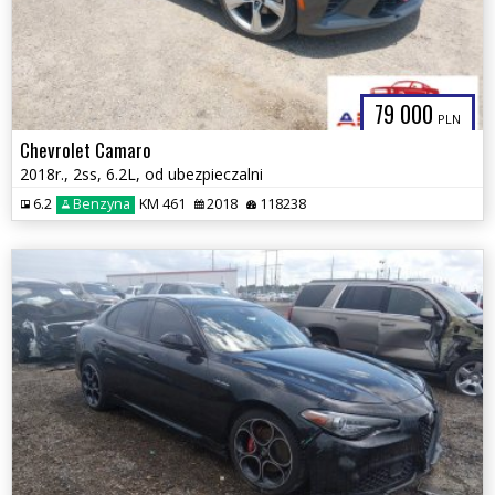
79 000
PLN
Chevrolet Camaro
2018r., 2ss, 6.2L, od ubezpieczalni
6.2
Benzyna
KM 461
2018
118238