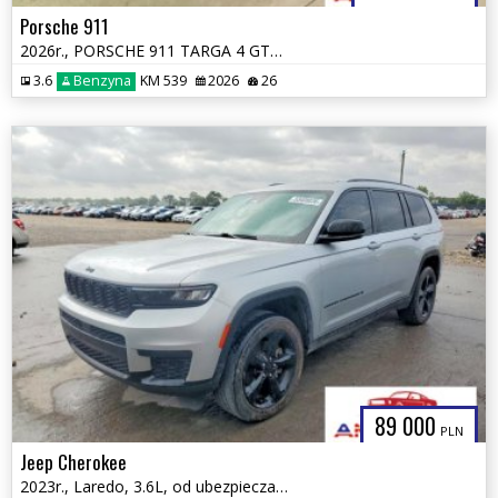
Porsche 911
2026r., PORSCHE 911 TARGA 4 GTS, 3.6L, od ubezpieczalni
3.6
Benzyna
KM 539
2026
26
89 000
PLN
Jeep Cherokee
2023r., Laredo, 3.6L, od ubezpieczalni