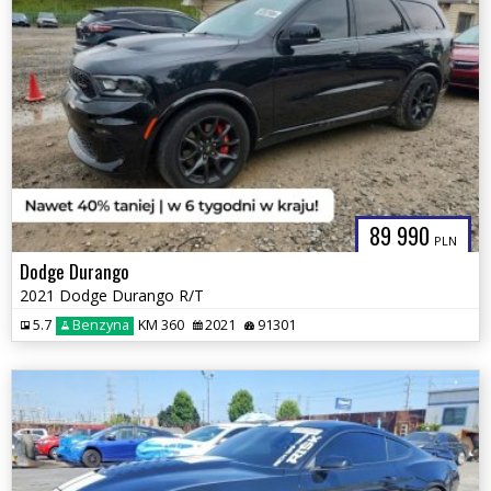
89 990
PLN
Dodge Durango
2021 Dodge Durango R/T
5.7
Benzyna
KM 360
2021
91301