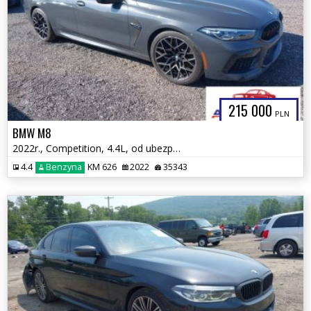
215 000
PLN
BMW M8
2022r., Competition, 4.4L, od ubezpieczalni
4.4
Benzyna
KM 626
2022
35343