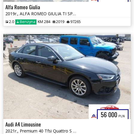
Alfa Romeo Giulia
2019r., ALFA ROMEO GIULIA TI SPORT AWD, 2L, od ubezpieczalni
2.0
Benzyna
KM 284
2019
97265
56 000
PLN
Audi A4 Limousine
2021r., Premium 40 Tfsi Quattro S Tronic, 2L, od ubezpieczalni