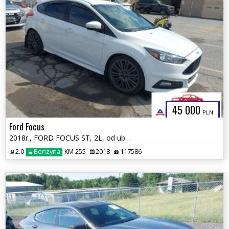
45 000
PLN
Ford Focus
2018r., FORD FOCUS ST, 2L, od ubezpieczalni
2.0
Benzyna
KM 255
2018
117586