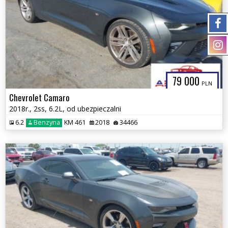
79 000
PLN
Chevrolet Camaro
2018r., 2ss, 6.2L, od ubezpieczalni
6.2
Benzyna
KM 461
2018
34466