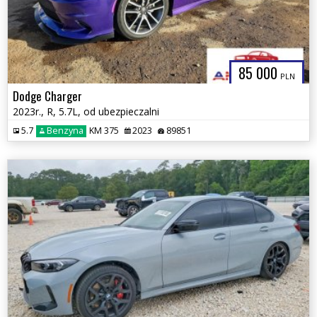
85 000
PLN
Dodge Charger
2023r., R, 5.7L, od ubezpieczalni
5.7
Benzyna
KM 375
2023
89851