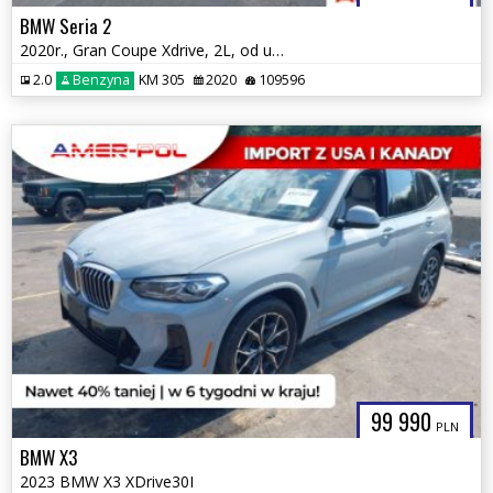
BMW Seria 2
2020r., Gran Coupe Xdrive, 2L, od ubezpieczalni
2.0
Benzyna
KM 305
2020
109596
99 990
PLN
BMW X3
2023 BMW X3 XDrive30I