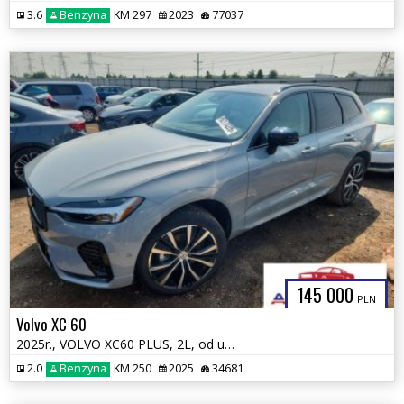
3.6
Benzyna
KM 297
2023
77037
145 000
PLN
Volvo XC 60
2025r., VOLVO XC60 PLUS, 2L, od ubezpieczalni
2.0
Benzyna
KM 250
2025
34681