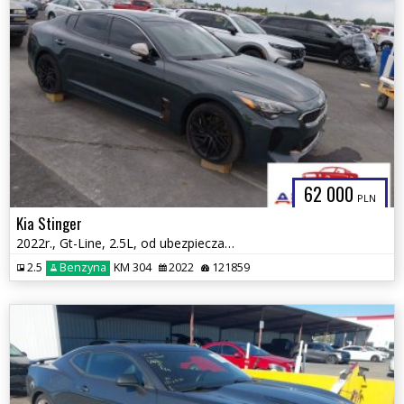
62 000
PLN
Kia Stinger
2022r., Gt-Line, 2.5L, od ubezpieczalni
2.5
Benzyna
KM 304
2022
121859