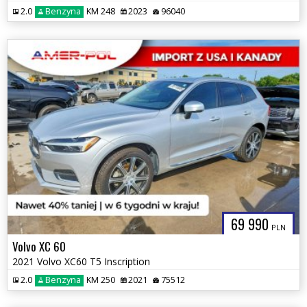
2.0
Benzyna
KM 248
2023
96040
69 990
PLN
Volvo XC 60
2021 Volvo XC60 T5 Inscription
2.0
Benzyna
KM 250
2021
75512