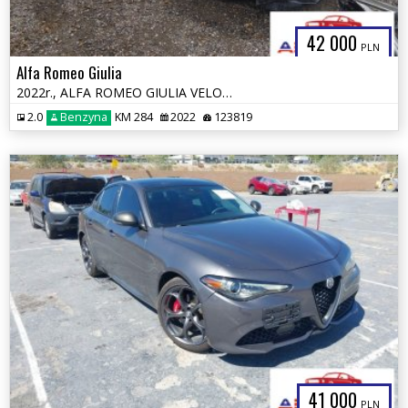
42 000
PLN
Alfa Romeo Giulia
2022r., ALFA ROMEO GIULIA VELOCE TI RWD, 2L, od ubezpieczalni
2.0
Benzyna
KM 284
2022
123819
41 000
PLN