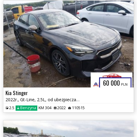
60 000
PLN
Kia Stinger
2022r., Gt-Line, 2.5L, od ubezpieczalni
2.5
Benzyna
KM 304
2022
110515