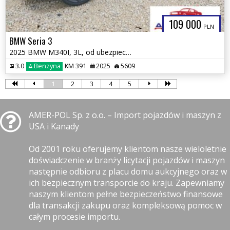
109 000
PLN
BMW Seria 3
2025 BMW M340I, 3L, od ubezpieczalni
3.0
Benzyna
KM 391
2025
5609
1
2
3
4
5
AMER-POL Sp. z o.o. – Import pojazdów i maszyn z
USA i Kanady
Od 2001 roku oferujemy klientom nasze wieloletnie
doświadczenie w branży licytacji pojazdów i maszyn
następnie odbioru z placu domu aukcyjnego oraz w
ich bezpiecznym transporcie do kraju. Zapewniamy
naszym klientom pełne bezpieczeństwo finansowe
dla transakcji zakupu oraz kompleksową pomoc w
całym procesie importu.