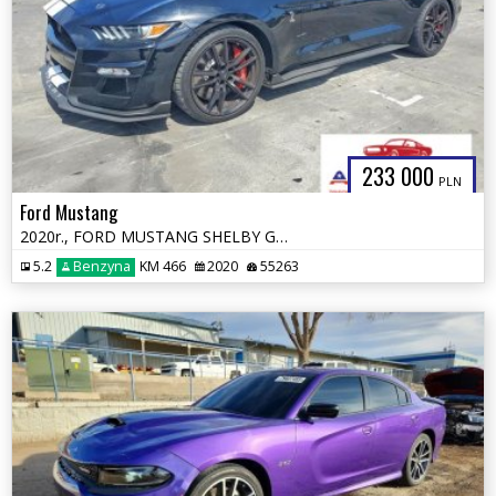
233 000
PLN
Ford Mustang
2020r., FORD MUSTANG SHELBY GT500, 5.2L, od ubezpieczalni
5.2
Benzyna
KM 466
2020
55263