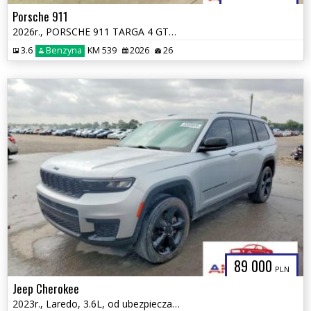
Porsche 911
2026r., PORSCHE 911 TARGA 4 GTS, 3.6L, od ubezpieczalni
3.6
Benzyna
KM 539
2026
26
89 000
PLN
Jeep Cherokee
2023r., Laredo, 3.6L, od ubezpieczalni