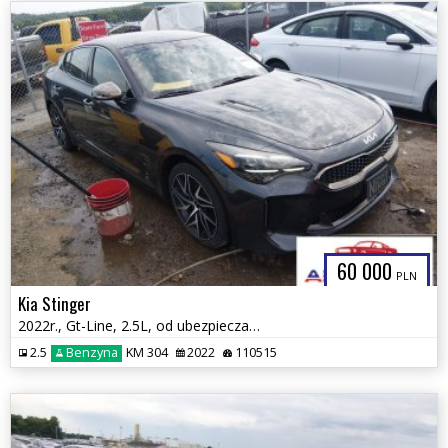
60 000
PLN
Kia Stinger
2022r., Gt-Line, 2.5L, od ubezpieczalni
2.5
Benzyna
KM 304
2022
110515