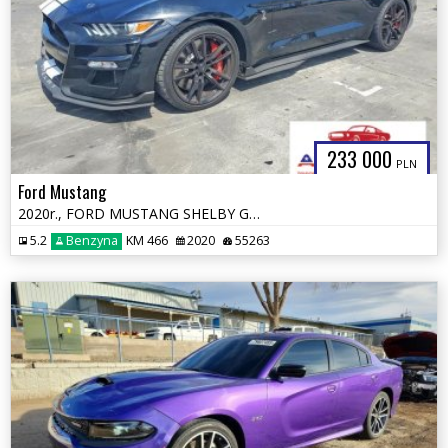
233 000
PLN
Ford Mustang
2020r., FORD MUSTANG SHELBY GT500, 5.2L, od ubezpieczalni
5.2
Benzyna
KM 466
2020
55263