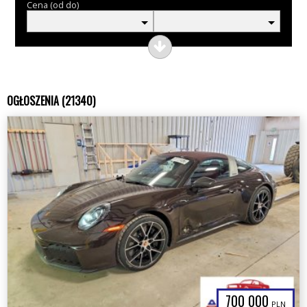
Cena (od do)
OGŁOSZENIA (21340)
700 000
PLN