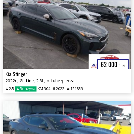
62 000
PLN
Kia Stinger
2022r., Gt-Line, 2.5L, od ubezpieczalni
2.5
Benzyna
KM 304
2022
121859