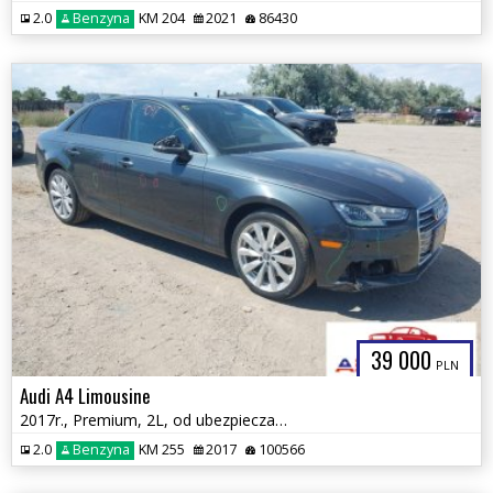
2.0
Benzyna
KM 204
2021
86430
39 000
PLN
Audi A4 Limousine
2017r., Premium, 2L, od ubezpieczalni
2.0
Benzyna
KM 255
2017
100566