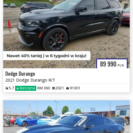
89 990
PLN
Dodge Durango
2021 Dodge Durango R/T
5.7
Benzyna
KM 360
2021
91301