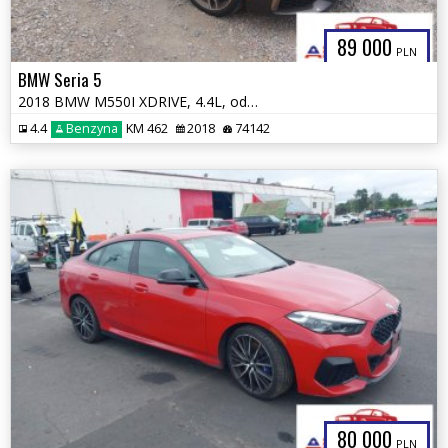
89 000
PLN
BMW Seria 5
2018 BMW M550I XDRIVE, 4.4L, od ubezpieczalni
4.4
Benzyna
KM 462
2018
74142
80 000
PLN