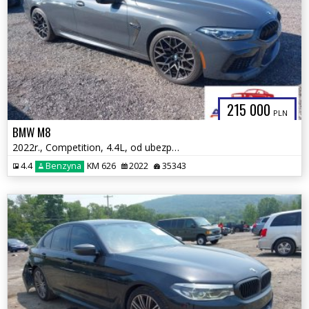
215 000
PLN
BMW M8
2022r., Competition, 4.4L, od ubezpieczalni
4.4
Benzyna
KM 626
2022
35343