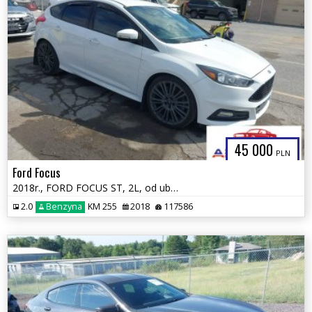
45 000
PLN
Ford Focus
2018r., FORD FOCUS ST, 2L, od ubezpieczalni
2.0
Benzyna
KM 255
2018
117586