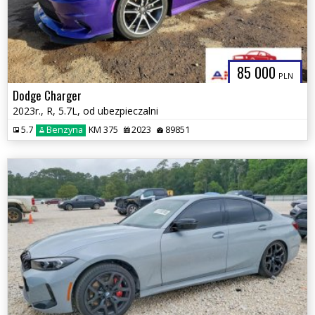
85 000
PLN
Dodge Charger
2023r., R, 5.7L, od ubezpieczalni
5.7
Benzyna
KM 375
2023
89851