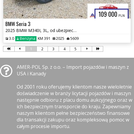
109 000
PLN
BMW Seria 3
2025 BMW M340I, 3L, od ubezpieczalni
3.0
Benzyna
KM 391
2025
5609
1
2
3
4
5
AMER-POL Sp. z o.o. – Import pojazdów i maszyn z
USA i Kanady
Od 2001 roku oferujemy klientom nasze wieloletnie
doświadczenie w branży licytacji pojazdów i maszyn
następnie odbioru z placu domu aukcyjnego oraz w
ich bezpiecznym transporcie do kraju. Zapewniamy
naszym klientom pełne bezpieczeństwo finansowe
dla transakcji zakupu oraz kompleksową pomoc w
całym procesie importu.