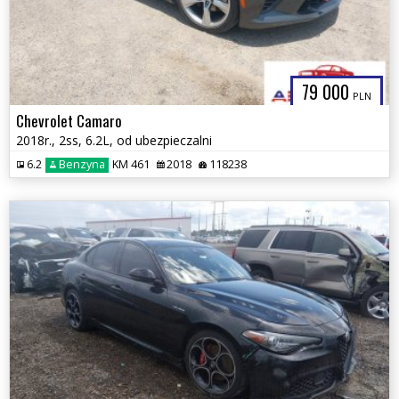
79 000
PLN
Chevrolet Camaro
2018r., 2ss, 6.2L, od ubezpieczalni
6.2
Benzyna
KM 461
2018
118238