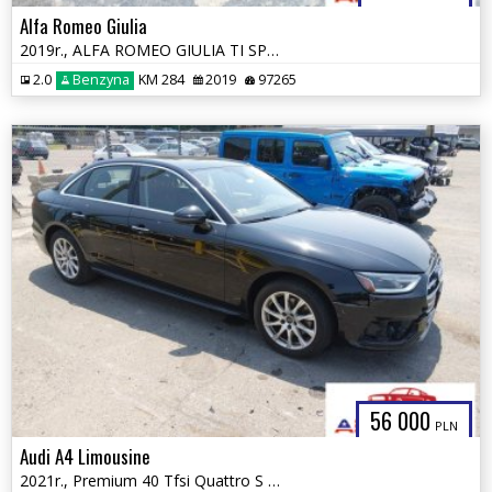
Alfa Romeo Giulia
2019r., ALFA ROMEO GIULIA TI SPORT AWD, 2L, od ubezpieczalni
2.0
Benzyna
KM 284
2019
97265
56 000
PLN
Audi A4 Limousine
2021r., Premium 40 Tfsi Quattro S Tronic, 2L, od ubezpieczalni