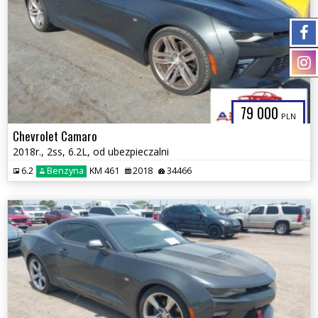
79 000
PLN
Chevrolet Camaro
2018r., 2ss, 6.2L, od ubezpieczalni
6.2
Benzyna
KM 461
2018
34466