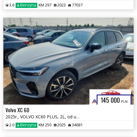
3.6
Benzyna
KM 297
2023
77037
145 000
PLN
Volvo XC 60
2025r., VOLVO XC60 PLUS, 2L, od ubezpieczalni
2.0
Benzyna
KM 250
2025
34681