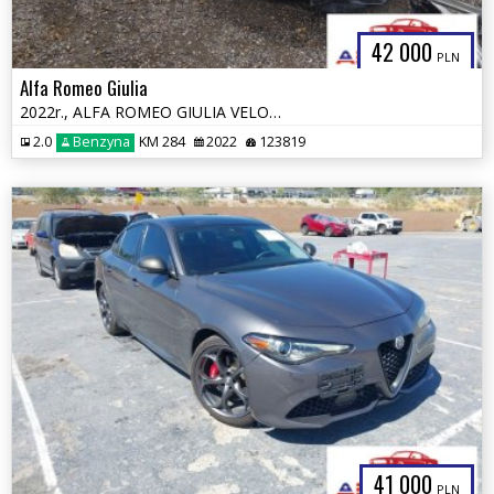
42 000
PLN
Alfa Romeo Giulia
2022r., ALFA ROMEO GIULIA VELOCE TI RWD, 2L, od ubezpieczalni
2.0
Benzyna
KM 284
2022
123819
41 000
PLN