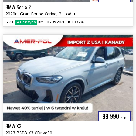
BMW Seria 2
2020r., Gran Coupe Xdrive, 2L, od ubezpieczalni
2.0
Benzyna
KM 305
2020
109596
99 990
PLN
BMW X3
2023 BMW X3 XDrive30I