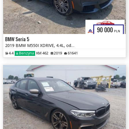
90 000
PLN
BMW Seria 5
2019 BMW M550I XDRIVE, 4.4L, od ubezpieczalni
4.4
Benzyna
KM 462
2019
61641