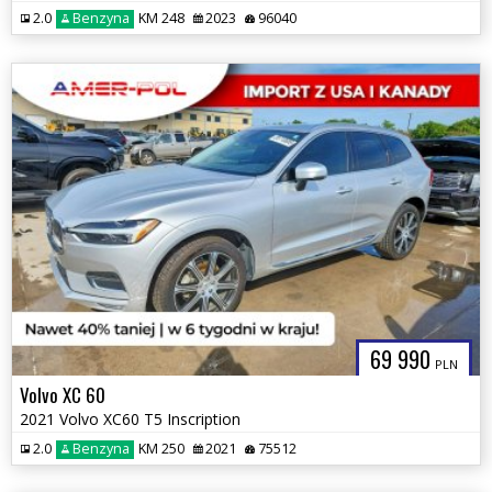
2.0
Benzyna
KM 248
2023
96040
69 990
PLN
Volvo XC 60
2021 Volvo XC60 T5 Inscription
2.0
Benzyna
KM 250
2021
75512