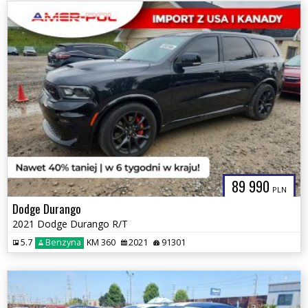
89 990
PLN
Dodge Durango
2021 Dodge Durango R/T
5.7
Benzyna
KM 360
2021
91301