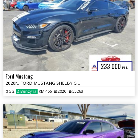
233 000
PLN
Ford Mustang
2020r., FORD MUSTANG SHELBY GT500, 5.2L, od ubezpieczalni
5.2
Benzyna
KM 466
2020
55263