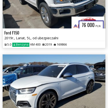
76 000
PLN
Ford F150
2019r., Lariat, 5L, od ubezpieczalni
5.0
Benzyna
KM 400
2019
169866