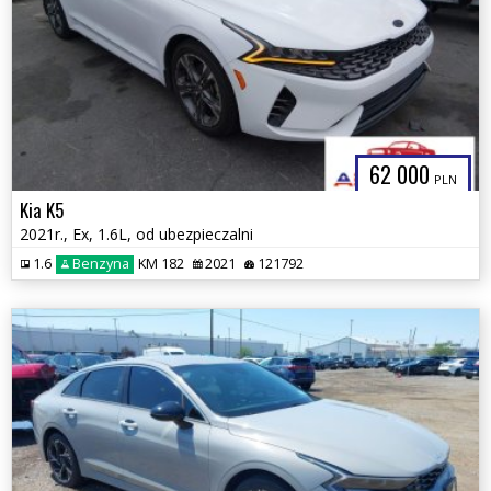
62 000
PLN
Kia K5
2021r., Ex, 1.6L, od ubezpieczalni
1.6
Benzyna
KM 182
2021
121792