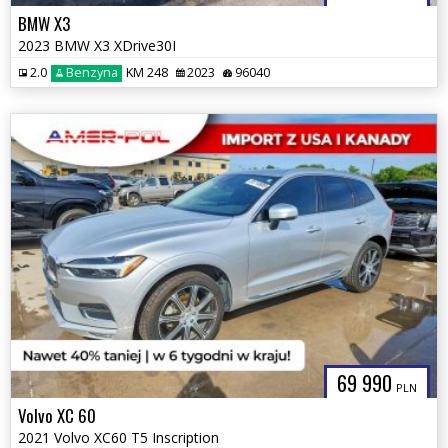
BMW X3
2023 BMW X3 XDrive30I
2.0
Benzyna
KM 248
2023
96040
69 990
PLN
Volvo XC 60
2021 Volvo XC60 T5 Inscription