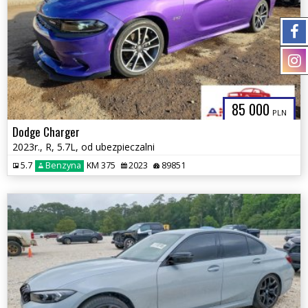
85 000
PLN
Dodge Charger
2023r., R, 5.7L, od ubezpieczalni
5.7
Benzyna
KM 375
2023
89851