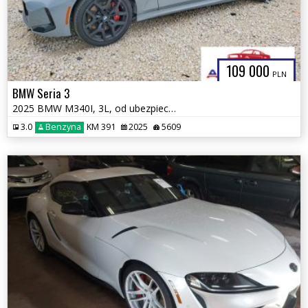
109 000
PLN
BMW Seria 3
2025 BMW M340I, 3L, od ubezpieczalni
3.0
Benzyna
KM 391
2025
5609