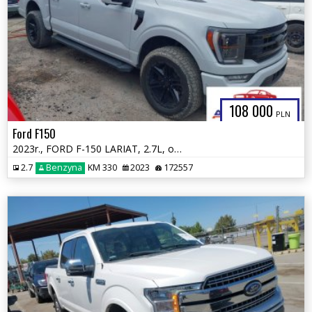
108 000
PLN
Ford F150
2023r., FORD F-150 LARIAT, 2.7L, od ubezpieczalni
2.7
Benzyna
KM 330
2023
172557