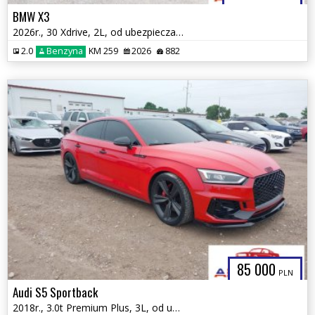
BMW X3
2026r., 30 Xdrive, 2L, od ubezpieczalni
2.0
Benzyna
KM 259
2026
882
85 000
PLN
Audi S5 Sportback
2018r., 3.0t Premium Plus, 3L, od ubezpieczalni