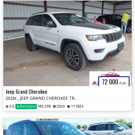
72 000
PLN
Jeep Grand Cherokee
2020r., JEEP GRAND CHEROKEE TRAILHAWK 4X4, 3.6L, od ubezpieczalni
3.6
Benzyna
KM 299
2020
111823