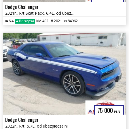
Dodge Challenger
2021r., R/t Scat Pack, 6.4L, od ubezpieczalni
6.4
Benzyna
KM 492
2021
84962
75 000
PLN
Dodge Challenger
2022r., R/t, 5.7L, od ubezpieczalni