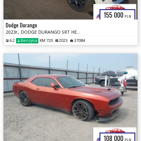
155 000
PLN
Dodge Durango
2023r., DODGE DURANGO SRT HELLCAT PREMIUM AWD, 6.2L, od ubezpieczalni
6.2
Benzyna
KM 720
2023
37084
108 000
PLN