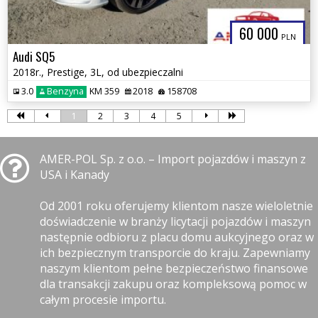
60 000
PLN
Audi SQ5
2018r., Prestige, 3L, od ubezpieczalni
3.0
Benzyna
KM 359
2018
158708
1
2
3
4
5
AMER-POL Sp. z o.o. – Import pojazdów i maszyn z
USA i Kanady
Od 2001 roku oferujemy klientom nasze wieloletnie
doświadczenie w branży licytacji pojazdów i maszyn
następnie odbioru z placu domu aukcyjnego oraz w
ich bezpiecznym transporcie do kraju. Zapewniamy
naszym klientom pełne bezpieczeństwo finansowe
dla transakcji zakupu oraz kompleksową pomoc w
całym procesie importu.