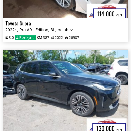
114 000
PLN
Toyota Supra
2022r., Pra A91 Edition, 3L, od ubezpieczalni
3.0
Benzyna
KM 387
2022
26907
130 000
PLN