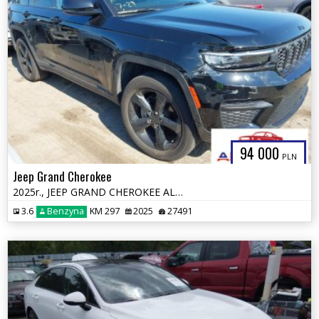
94 000
PLN
Jeep Grand Cherokee
2025r., JEEP GRAND CHEROKEE ALTITUDE X 4X4, 3.6L, od ubezpieczalni
3.6
Benzyna
KM 297
2025
27491