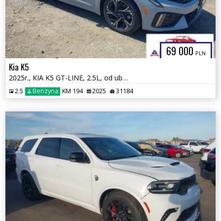
69 000
PLN
Kia K5
2025r., KIA K5 GT-LINE, 2.5L, od ubezpieczalni
2.5
Benzyna
KM 194
2025
31184