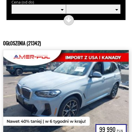
Cena (od do)
OGŁOSZENIA (21342)
99 990
PLN