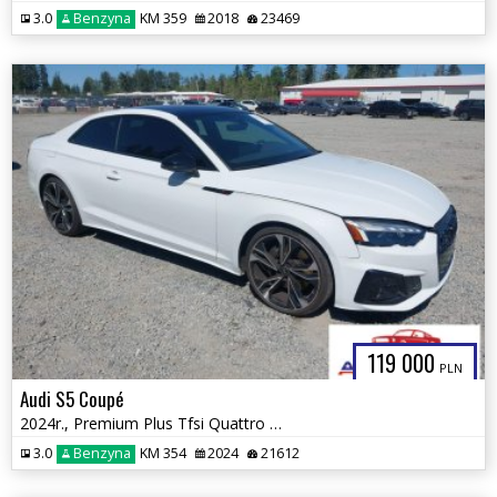
3.0
Benzyna
KM 359
2018
23469
119 000
PLN
Audi S5 Coupé
2024r., Premium Plus Tfsi Quattro Tiptronic, 3L, od ubezpieczalni
3.0
Benzyna
KM 354
2024
21612