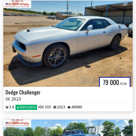
79 000
PLN
Dodge Challenger
Gt 2023
3.6
Benzyna
KM 303
2023
48989