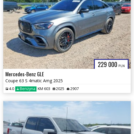
229 000
PLN
Mercedes-Benz GLE
Coupe 63 S 4matic Amg 2025
4.0
Benzyna
KM 603
2025
2907