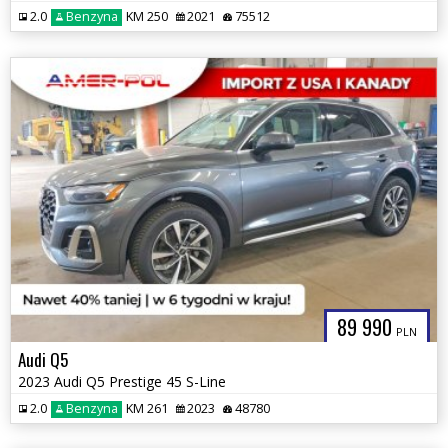
2.0
Benzyna
KM 250
2021
75512
89 990
PLN
Audi Q5
2023 Audi Q5 Prestige 45 S-Line
2.0
Benzyna
KM 261
2023
48780