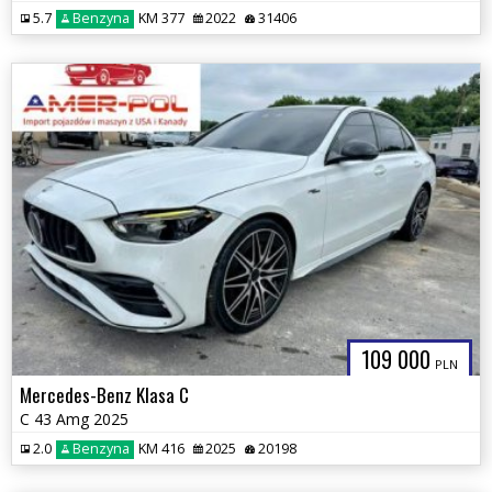
5.7
Benzyna
KM 377
2022
31406
109 000
PLN
Mercedes-Benz Klasa C
C 43 Amg 2025
2.0
Benzyna
KM 416
2025
20198