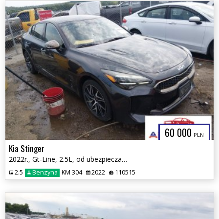
60 000
PLN
Kia Stinger
2022r., Gt-Line, 2.5L, od ubezpieczalni
2.5
Benzyna
KM 304
2022
110515