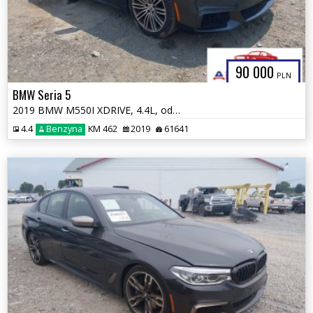
90 000
PLN
BMW Seria 5
2019 BMW M550I XDRIVE, 4.4L, od ubezpieczalni
4.4
Benzyna
KM 462
2019
61641