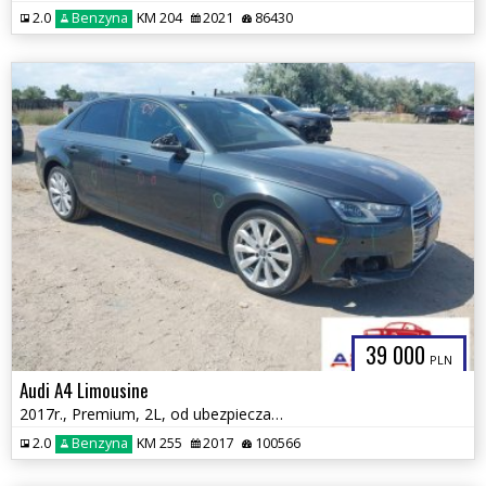
2.0
Benzyna
KM 204
2021
86430
39 000
PLN
Audi A4 Limousine
2017r., Premium, 2L, od ubezpieczalni
2.0
Benzyna
KM 255
2017
100566