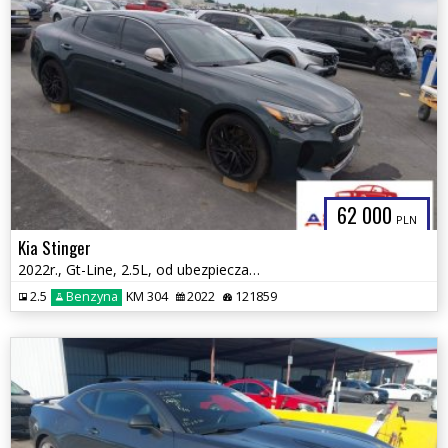
62 000
PLN
Kia Stinger
2022r., Gt-Line, 2.5L, od ubezpieczalni
2.5
Benzyna
KM 304
2022
121859