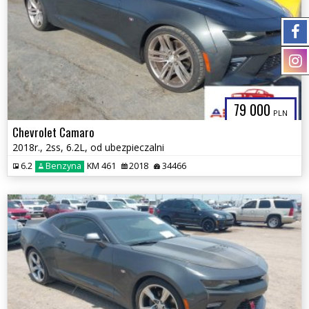
79 000
PLN
Chevrolet Camaro
2018r., 2ss, 6.2L, od ubezpieczalni
6.2
Benzyna
KM 461
2018
34466