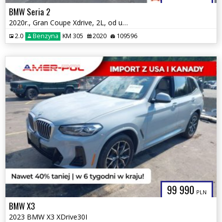
BMW Seria 2
2020r., Gran Coupe Xdrive, 2L, od ubezpieczalni
2.0
Benzyna
KM 305
2020
109596
99 990
PLN
BMW X3
2023 BMW X3 XDrive30I