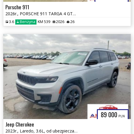
Porsche 911
2026r., PORSCHE 911 TARGA 4 GTS, 3.6L, od ubezpieczalni
3.6
Benzyna
KM 539
2026
26
89 000
PLN
Jeep Cherokee
2023r., Laredo, 3.6L, od ubezpieczalni