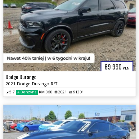
89 990
PLN
Dodge Durango
2021 Dodge Durango R/T
5.7
Benzyna
KM 360
2021
91301