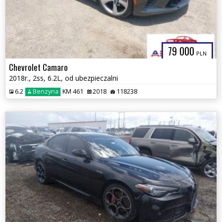
79 000
PLN
Chevrolet Camaro
2018r., 2ss, 6.2L, od ubezpieczalni
6.2
Benzyna
KM 461
2018
118238