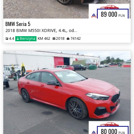
89 000
PLN
BMW Seria 5
2018 BMW M550I XDRIVE, 4.4L, od ubezpieczalni
4.4
Benzyna
KM 462
2018
74142
80 000
PLN