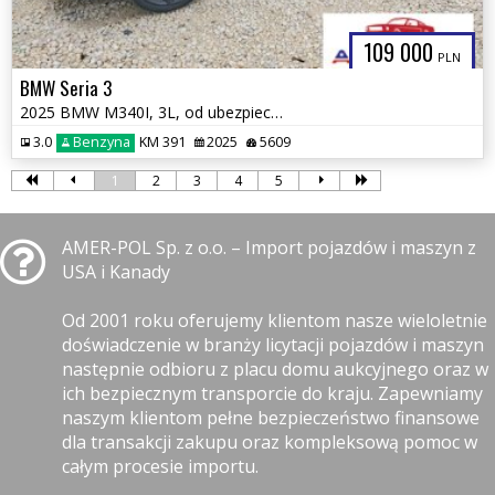
109 000
PLN
BMW Seria 3
2025 BMW M340I, 3L, od ubezpieczalni
3.0
Benzyna
KM 391
2025
5609
1
2
3
4
5
AMER-POL Sp. z o.o. – Import pojazdów i maszyn z
USA i Kanady
Od 2001 roku oferujemy klientom nasze wieloletnie
doświadczenie w branży licytacji pojazdów i maszyn
następnie odbioru z placu domu aukcyjnego oraz w
ich bezpiecznym transporcie do kraju. Zapewniamy
naszym klientom pełne bezpieczeństwo finansowe
dla transakcji zakupu oraz kompleksową pomoc w
całym procesie importu.