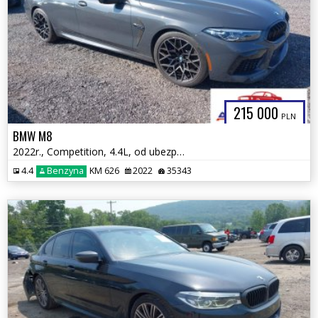
215 000
PLN
BMW M8
2022r., Competition, 4.4L, od ubezpieczalni
4.4
Benzyna
KM 626
2022
35343