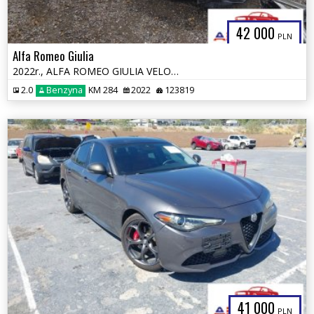
42 000
PLN
Alfa Romeo Giulia
2022r., ALFA ROMEO GIULIA VELOCE TI RWD, 2L, od ubezpieczalni
2.0
Benzyna
KM 284
2022
123819
41 000
PLN