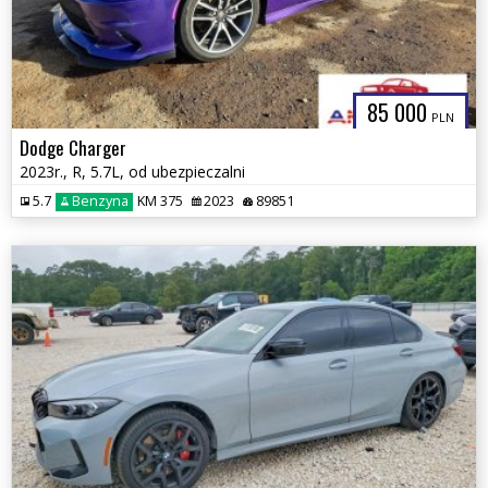
85 000
PLN
Dodge Charger
2023r., R, 5.7L, od ubezpieczalni
5.7
Benzyna
KM 375
2023
89851