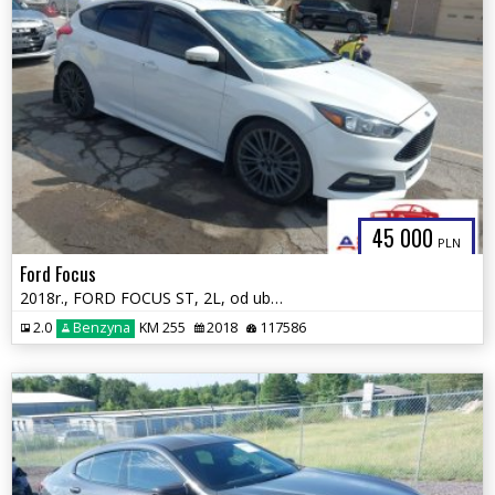
45 000
PLN
Ford Focus
2018r., FORD FOCUS ST, 2L, od ubezpieczalni
2.0
Benzyna
KM 255
2018
117586