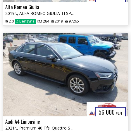
Alfa Romeo Giulia
2019r., ALFA ROMEO GIULIA TI SPORT AWD, 2L, od ubezpieczalni
2.0
Benzyna
KM 284
2019
97265
56 000
PLN
Audi A4 Limousine
2021r., Premium 40 Tfsi Quattro S Tronic, 2L, od ubezpieczalni