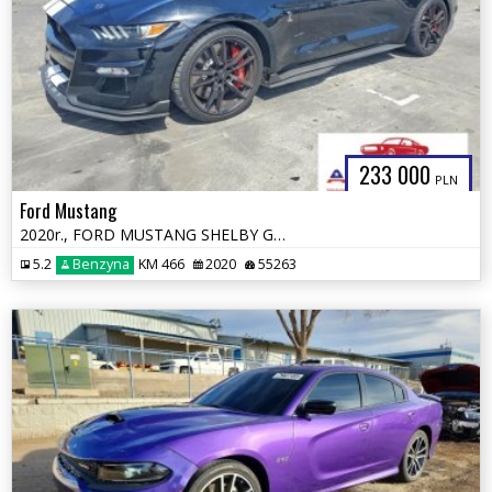
233 000
PLN
Ford Mustang
2020r., FORD MUSTANG SHELBY GT500, 5.2L, od ubezpieczalni
5.2
Benzyna
KM 466
2020
55263