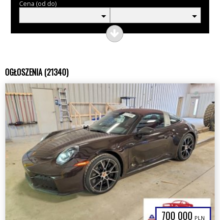
Cena (od do)
OGŁOSZENIA (21340)
700 000
PLN