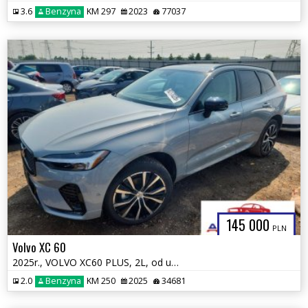
3.6
Benzyna
KM 297
2023
77037
145 000
PLN
Volvo XC 60
2025r., VOLVO XC60 PLUS, 2L, od ubezpieczalni
2.0
Benzyna
KM 250
2025
34681