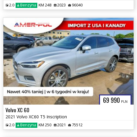
2.0
Benzyna
KM 248
2023
96040
69 990
PLN
Volvo XC 60
2021 Volvo XC60 T5 Inscription
2.0
Benzyna
KM 250
2021
75512