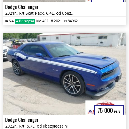
Dodge Challenger
2021r., R/t Scat Pack, 6.4L, od ubezpieczalni
6.4
Benzyna
KM 492
2021
84962
75 000
PLN
Dodge Challenger
2022r., R/t, 5.7L, od ubezpieczalni