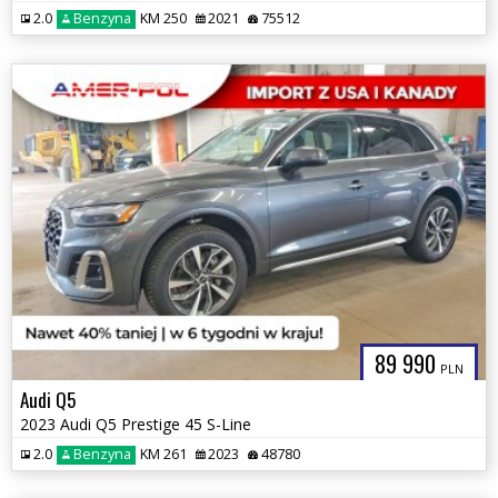
2.0
Benzyna
KM 250
2021
75512
89 990
PLN
Audi Q5
2023 Audi Q5 Prestige 45 S-Line
2.0
Benzyna
KM 261
2023
48780