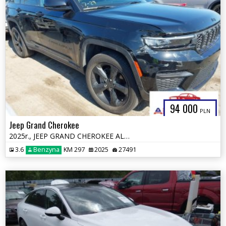
94 000
PLN
Jeep Grand Cherokee
2025r., JEEP GRAND CHEROKEE ALTITUDE X 4X4, 3.6L, od ubezpieczalni
3.6
Benzyna
KM 297
2025
27491