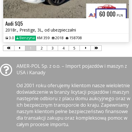
60 000
PLN
Audi SQ5
2018r., Prestige, 3L, od ubezpieczalni
3.0
Benzyna
KM 359
2018
158708
1
2
3
4
5
AMER-POL Sp. z o.o. – Import pojazdów i maszyn z
USA i Kanady
Od 2001 roku oferujemy klientom nasze wieloletnie
doświadczenie w branży licytacji pojazdów i maszyn
następnie odbioru z placu domu aukcyjnego oraz w
ich bezpiecznym transporcie do kraju. Zapewniamy
naszym klientom pełne bezpieczeństwo finansowe
dla transakcji zakupu oraz kompleksową pomoc w
całym procesie importu.