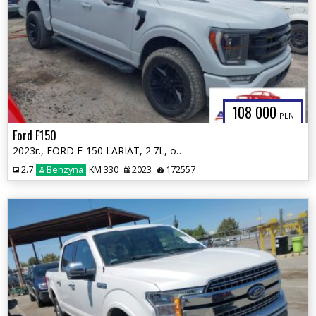
108 000
PLN
Ford F150
2023r., FORD F-150 LARIAT, 2.7L, od ubezpieczalni
2.7
Benzyna
KM 330
2023
172557