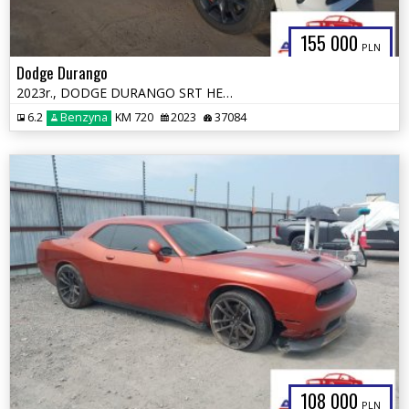
155 000
PLN
Dodge Durango
2023r., DODGE DURANGO SRT HELLCAT PREMIUM AWD, 6.2L, od ubezpieczalni
6.2
Benzyna
KM 720
2023
37084
108 000
PLN