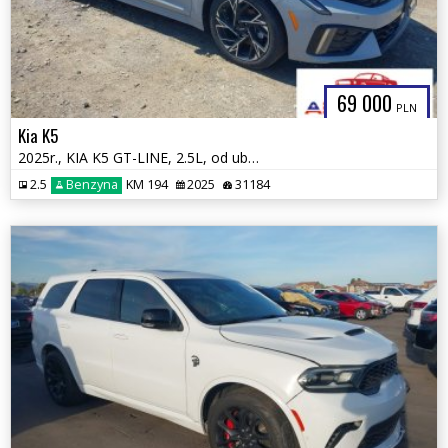
69 000
PLN
Kia K5
2025r., KIA K5 GT-LINE, 2.5L, od ubezpieczalni
2.5
Benzyna
KM 194
2025
31184