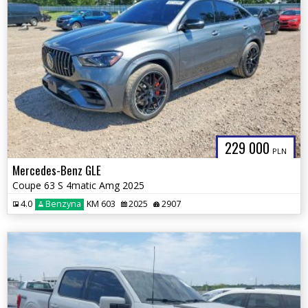
229 000
PLN
Mercedes-Benz GLE
Coupe 63 S 4matic Amg 2025
4.0
Benzyna
KM 603
2025
2907