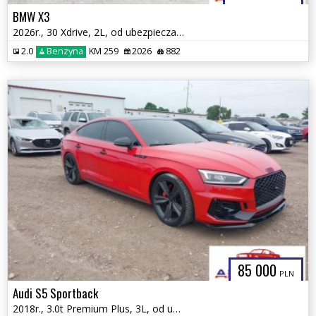
BMW X3
2026r., 30 Xdrive, 2L, od ubezpieczalni
2.0
Benzyna
KM 259
2026
882
85 000
PLN
Audi S5 Sportback
2018r., 3.0t Premium Plus, 3L, od ubezpieczalni