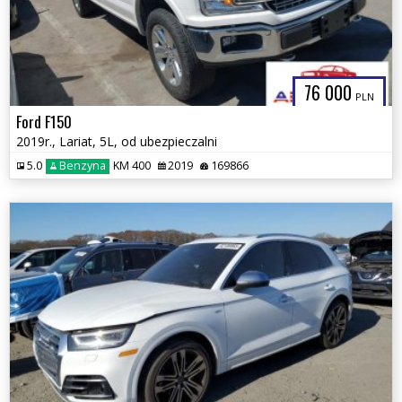
76 000
PLN
Ford F150
2019r., Lariat, 5L, od ubezpieczalni
5.0
Benzyna
KM 400
2019
169866