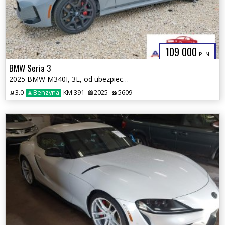
109 000
PLN
BMW Seria 3
2025 BMW M340I, 3L, od ubezpieczalni
3.0
Benzyna
KM 391
2025
5609