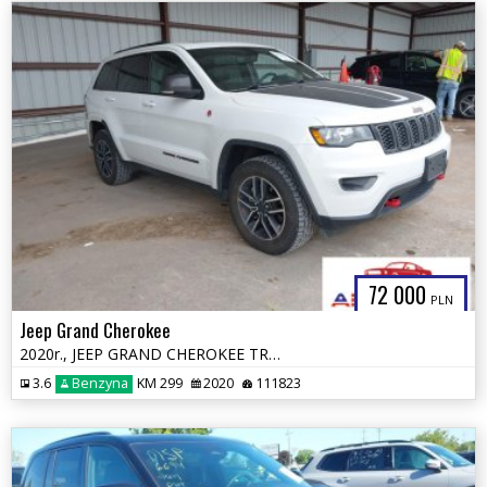
72 000
PLN
Jeep Grand Cherokee
2020r., JEEP GRAND CHEROKEE TRAILHAWK 4X4, 3.6L, od ubezpieczalni
3.6
Benzyna
KM 299
2020
111823