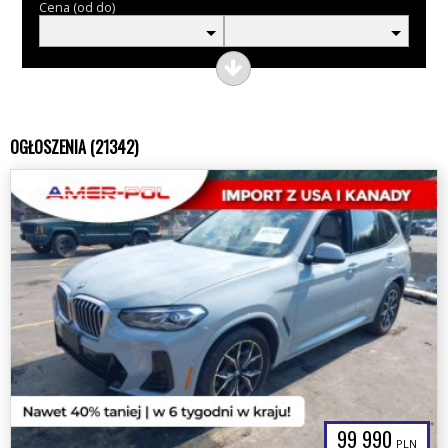
Cena (od do)
OGŁOSZENIA (21342)
99 990
PLN