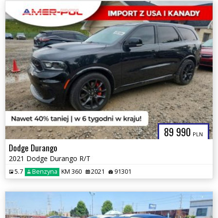
89 990
PLN
Dodge Durango
2021 Dodge Durango R/T
5.7
Benzyna
KM 360
2021
91301