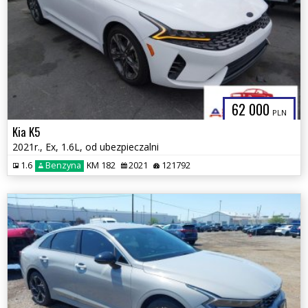
62 000
PLN
Kia K5
2021r., Ex, 1.6L, od ubezpieczalni
1.6
Benzyna
KM 182
2021
121792