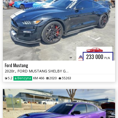
233 000
PLN
Ford Mustang
2020r., FORD MUSTANG SHELBY GT500, 5.2L, od ubezpieczalni
5.2
Benzyna
KM 466
2020
55263