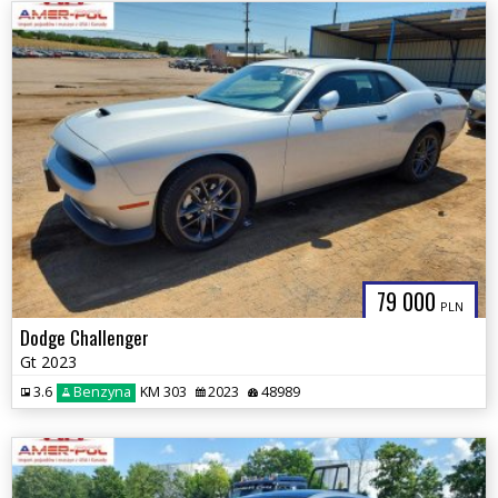
79 000
PLN
Dodge Challenger
Gt 2023
3.6
Benzyna
KM 303
2023
48989