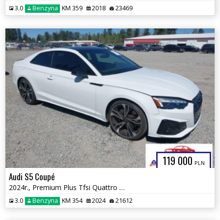
3.0
Benzyna
KM 359
2018
23469
119 000
PLN
Audi S5 Coupé
2024r., Premium Plus Tfsi Quattro Tiptronic, 3L, od ubezpieczalni
3.0
Benzyna
KM 354
2024
21612