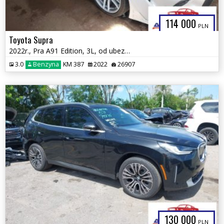
114 000
PLN
Toyota Supra
2022r., Pra A91 Edition, 3L, od ubezpieczalni
3.0
Benzyna
KM 387
2022
26907
130 000
PLN