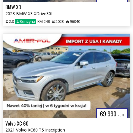
BMW X3
2023 BMW X3 XDrive30I
2.0
Benzyna
KM 248
2023
96040
69 990
PLN
Volvo XC 60
2021 Volvo XC60 T5 Inscription