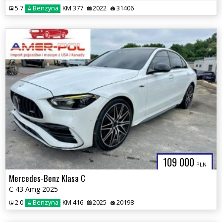
5.7
Benzyna
KM 377
2022
31406
109 000
PLN
Mercedes-Benz Klasa C
C 43 Amg 2025
2.0
Benzyna
KM 416
2025
20198