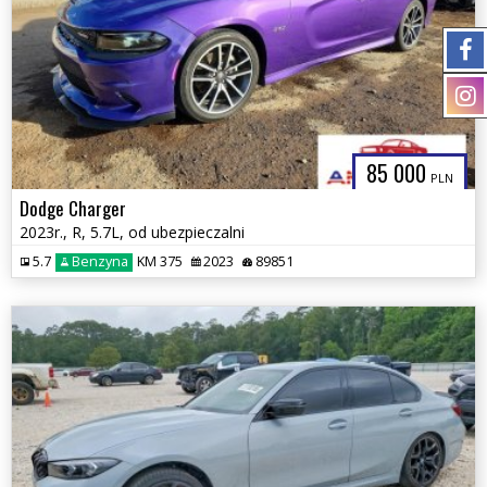
85 000
PLN
Dodge Charger
2023r., R, 5.7L, od ubezpieczalni
5.7
Benzyna
KM 375
2023
89851