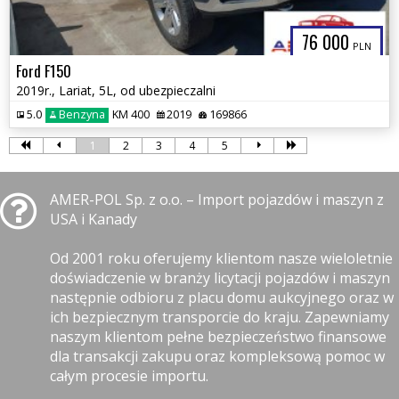
76 000
PLN
Ford F150
2019r., Lariat, 5L, od ubezpieczalni
5.0
Benzyna
KM 400
2019
169866
1
2
3
4
5
AMER-POL Sp. z o.o. – Import pojazdów i maszyn z
USA i Kanady
Od 2001 roku oferujemy klientom nasze wieloletnie
doświadczenie w branży licytacji pojazdów i maszyn
następnie odbioru z placu domu aukcyjnego oraz w
ich bezpiecznym transporcie do kraju. Zapewniamy
naszym klientom pełne bezpieczeństwo finansowe
dla transakcji zakupu oraz kompleksową pomoc w
całym procesie importu.