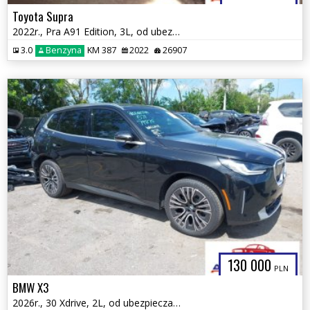
Toyota Supra
2022r., Pra A91 Edition, 3L, od ubezpieczalni
3.0
Benzyna
KM 387
2022
26907
130 000
PLN
BMW X3
2026r., 30 Xdrive, 2L, od ubezpieczalni