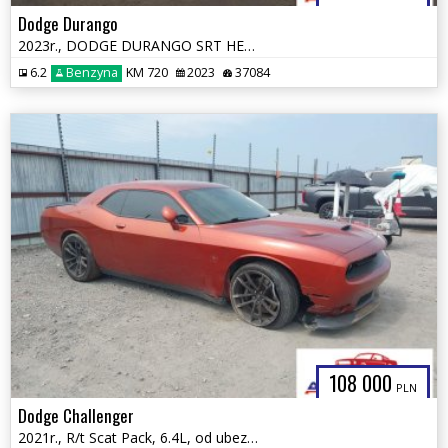
Dodge Durango
2023r., DODGE DURANGO SRT HELLCAT PREMIUM AWD, 6.2L, od ubezpieczalni
6.2
Benzyna
KM 720
2023
37084
108 000
PLN
Dodge Challenger
2021r., R/t Scat Pack, 6.4L, od ubezpieczalni