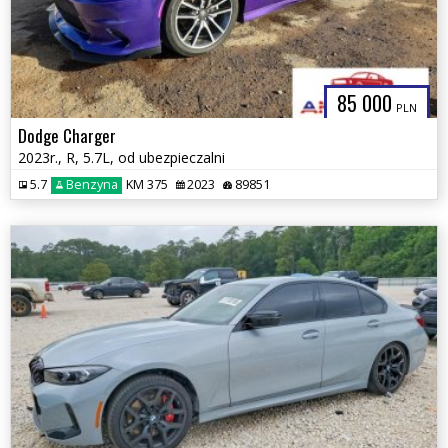
85 000
PLN
Dodge Charger
2023r., R, 5.7L, od ubezpieczalni
5.7
Benzyna
KM 375
2023
89851