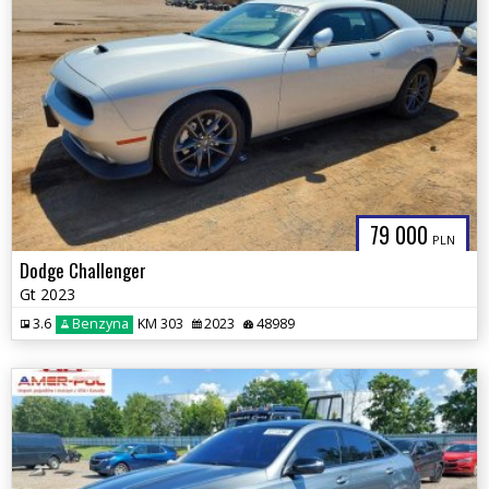
79 000
PLN
Dodge Challenger
Gt 2023
3.6
Benzyna
KM 303
2023
48989