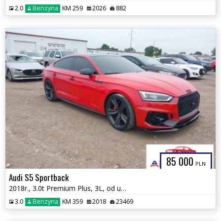
2.0
Benzyna
KM 259
2026
882
85 000
PLN
Audi S5 Sportback
2018r., 3.0t Premium Plus, 3L, od ubezpieczalni
3.0
Benzyna
KM 359
2018
23469