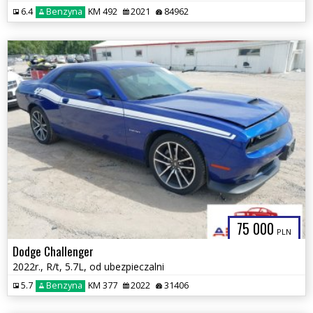
6.4
Benzyna
KM 492
2021
84962
75 000
PLN
Dodge Challenger
2022r., R/t, 5.7L, od ubezpieczalni
5.7
Benzyna
KM 377
2022
31406