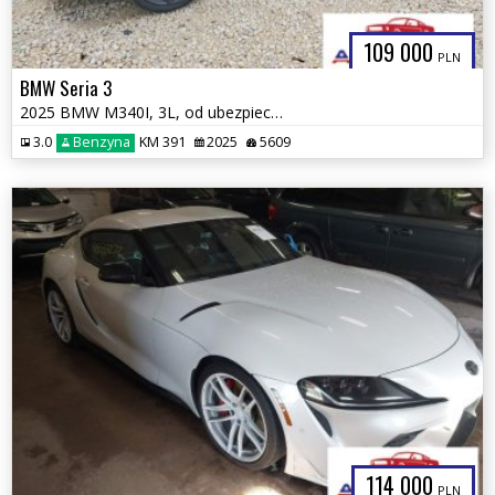
109 000
PLN
BMW Seria 3
2025 BMW M340I, 3L, od ubezpieczalni
3.0
Benzyna
KM 391
2025
5609
114 000
PLN