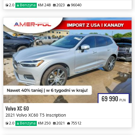
2.0
Benzyna
KM 248
2023
96040
69 990
PLN
Volvo XC 60
2021 Volvo XC60 T5 Inscription
2.0
Benzyna
KM 250
2021
75512