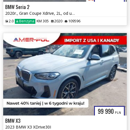
BMW Seria 2
2020r., Gran Coupe Xdrive, 2L, od ubezpieczalni
2.0
Benzyna
KM 305
2020
109596
99 990
PLN
BMW X3
2023 BMW X3 XDrive30I