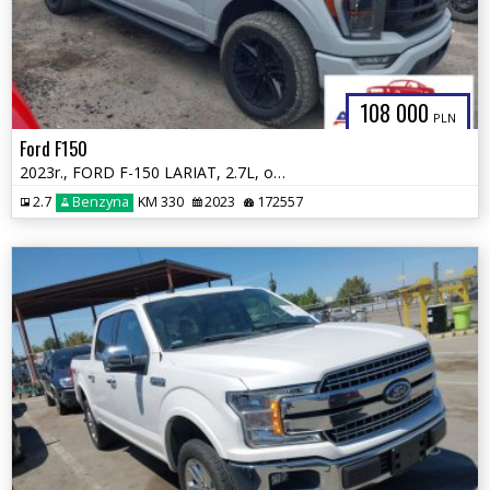
108 000
PLN
Ford F150
2023r., FORD F-150 LARIAT, 2.7L, od ubezpieczalni
2.7
Benzyna
KM 330
2023
172557