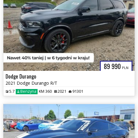
89 990
PLN
Dodge Durango
2021 Dodge Durango R/T
5.7
Benzyna
KM 360
2021
91301