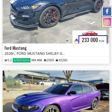
233 000
PLN
Ford Mustang
2020r., FORD MUSTANG SHELBY GT500, 5.2L, od ubezpieczalni
5.2
Benzyna
KM 466
2020
55263