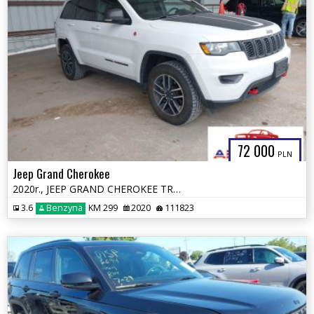
72 000
PLN
Jeep Grand Cherokee
2020r., JEEP GRAND CHEROKEE TRAILHAWK 4X4, 3.6L, od ubezpieczalni
3.6
Benzyna
KM 299
2020
111823