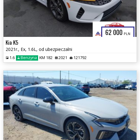
62 000
PLN
Kia K5
2021r., Ex, 1.6L, od ubezpieczalni
1.6
Benzyna
KM 182
2021
121792