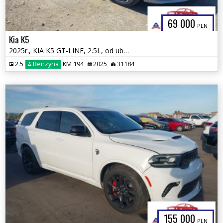
69 000
PLN
Kia K5
2025r., KIA K5 GT-LINE, 2.5L, od ubezpieczalni
2.5
Benzyna
KM 194
2025
31184
155 000
PLN