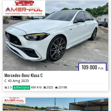
109 000
PLN
Mercedes-Benz Klasa C
C 43 Amg 2025
2.0
Benzyna
KM 416
2025
20198