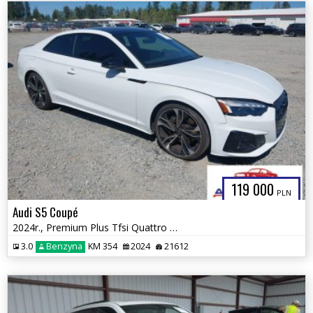
119 000
PLN
Audi S5 Coupé
2024r., Premium Plus Tfsi Quattro Tiptronic, 3L, od ubezpieczalni
3.0
Benzyna
KM 354
2024
21612