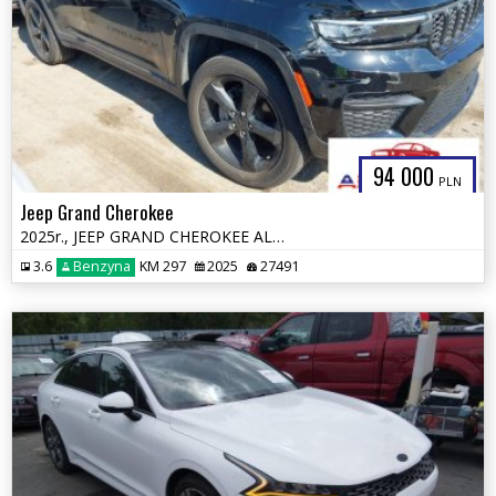
94 000
PLN
Jeep Grand Cherokee
2025r., JEEP GRAND CHEROKEE ALTITUDE X 4X4, 3.6L, od ubezpieczalni
3.6
Benzyna
KM 297
2025
27491