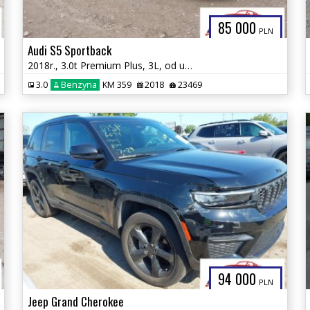
85 000
PLN
Audi S5 Sportback
2018r., 3.0t Premium Plus, 3L, od ubezpieczalni
3.0
Benzyna
KM 359
2018
23469
94 000
PLN
Jeep Grand Cherokee