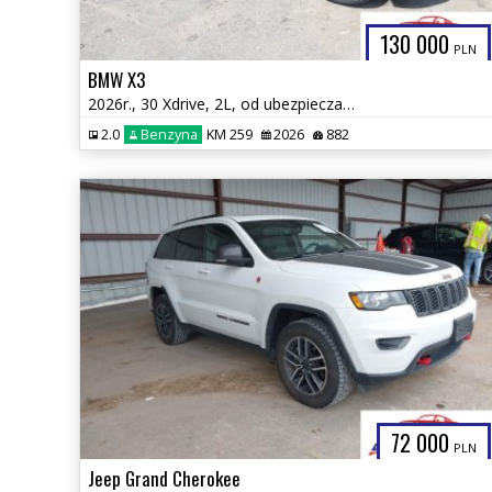
130 000
PLN
BMW X3
2026r., 30 Xdrive, 2L, od ubezpieczalni
2.0
Benzyna
KM 259
2026
882
72 000
PLN
Jeep Grand Cherokee