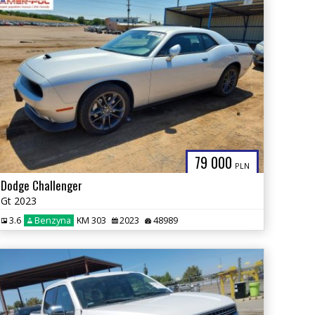
79 000
PLN
Dodge Challenger
Gt 2023
3.6
Benzyna
KM 303
2023
48989