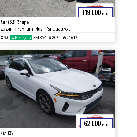
119 000
PLN
Audi S5 Coupé
2024r., Premium Plus Tfsi Quattro Tiptronic, 3L, od ubezpieczalni
3.0
Benzyna
KM 354
2024
21612
62 000
PLN
Kia K5