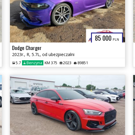
85 000
PLN
Dodge Charger
2023r., R, 5.7L, od ubezpieczalni
5.7
Benzyna
KM 375
2023
89851