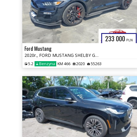
233 000
PLN
Ford Mustang
2020r., FORD MUSTANG SHELBY GT500, 5.2L, od ubezpieczalni
5.2
Benzyna
KM 466
2020
55263