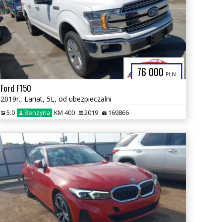
76 000
PLN
Ford F150
2019r., Lariat, 5L, od ubezpieczalni
5.0
Benzyna
KM 400
2019
169866