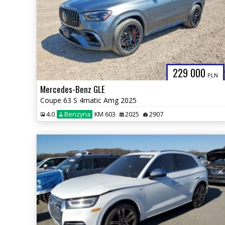
229 000
PLN
Mercedes-Benz GLE
Coupe 63 S 4matic Amg 2025
4.0
Benzyna
KM 603
2025
2907