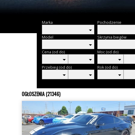
Marka
Pochodzenie
Model
Skrzynia biegów
Cena (od do)
Moc (od do)
Przebieg (od do)
Rok (od do)
OGŁOSZENIA (21346)