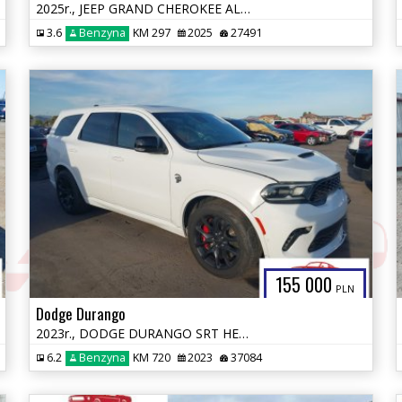
2025r., JEEP GRAND CHEROKEE ALTITUDE X 4X4, 3.6L, od ubezpieczalni
3.6
Benzyna
KM 297
2025
27491
155 000
PLN
Dodge Durango
2023r., DODGE DURANGO SRT HELLCAT PREMIUM AWD, 6.2L, od ubezpieczalni
6.2
Benzyna
KM 720
2023
37084