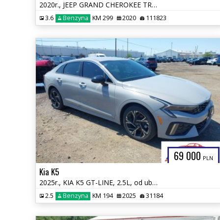
2020r., JEEP GRAND CHEROKEE TRAILHAWK 4X4, 3.6L, od ubezpieczalni
3.6
Benzyna
KM 299
2020
111823
69 000
PLN
Kia K5
2025r., KIA K5 GT-LINE, 2.5L, od ubezpieczalni
2.5
Benzyna
KM 194
2025
31184