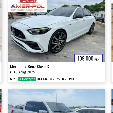
109 000
PLN
Mercedes-Benz Klasa C
C 43 Amg 2025
2.0
Benzyna
KM 416
2025
20198