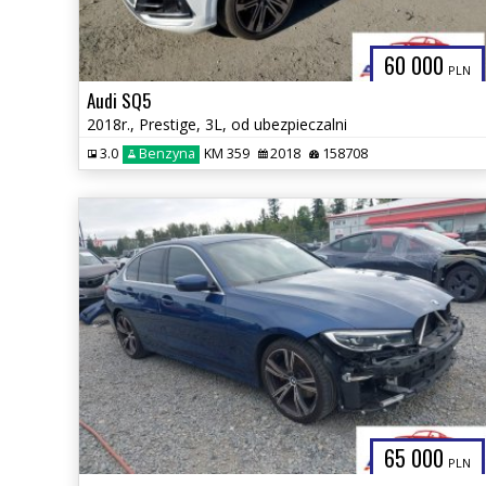
60 000
PLN
Audi SQ5
2018r., Prestige, 3L, od ubezpieczalni
3.0
Benzyna
KM 359
2018
158708
65 000
PLN