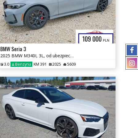
109 000
PLN
BMW Seria 3
2025 BMW M340I, 3L, od ubezpieczalni
3.0
Benzyna
KM 391
2025
5609