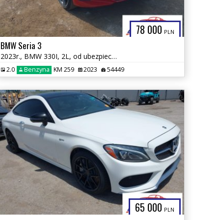
78 000
PLN
BMW Seria 3
2023r., BMW 330I, 2L, od ubezpieczalni
2.0
Benzyna
KM 259
2023
54449
65 000
PLN