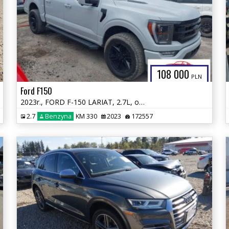
108 000
PLN
Ford F150
2023r., FORD F-150 LARIAT, 2.7L, od ubezpieczalni
2.7
Benzyna
KM 330
2023
172557