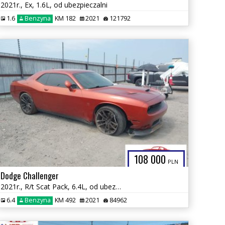
2021r., Ex, 1.6L, od ubezpieczalni
1.6
Benzyna
KM 182
2021
121792
108 000
PLN
Dodge Challenger
2021r., R/t Scat Pack, 6.4L, od ubezpieczalni
6.4
Benzyna
KM 492
2021
84962