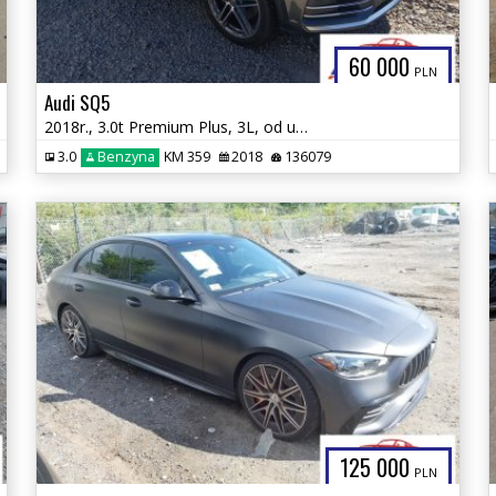
60 000
PLN
Audi SQ5
2018r., 3.0t Premium Plus, 3L, od ubezpieczalni
3.0
Benzyna
KM 359
2018
136079
125 000
PLN