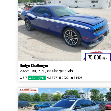
75 000
PLN
Dodge Challenger
2022r., R/t, 5.7L, od ubezpieczalni
5.7
Benzyna
KM 377
2022
31406