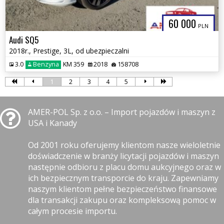
60 000
PLN
Audi SQ5
2018r., Prestige, 3L, od ubezpieczalni
3.0
Benzyna
KM 359
2018
158708
1
2
3
4
5
AMER-POL Sp. z o.o. – Import pojazdów i maszyn z
USA i Kanady
Od 2001 roku oferujemy klientom nasze wieloletnie
doświadczenie w branży licytacji pojazdów i maszyn
następnie odbioru z placu domu aukcyjnego oraz w
ich bezpiecznym transporcie do kraju. Zapewniamy
naszym klientom pełne bezpieczeństwo finansowe
dla transakcji zakupu oraz kompleksową pomoc w
całym procesie importu.