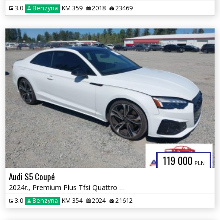
3.0
Benzyna
KM 359
2018
23469
119 000
PLN
Audi S5 Coupé
2024r., Premium Plus Tfsi Quattro Tiptronic, 3L, od ubezpieczalni
3.0
Benzyna
KM 354
2024
21612