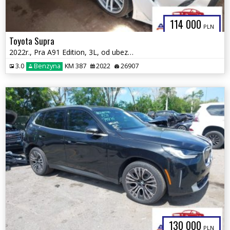
114 000
PLN
Toyota Supra
2022r., Pra A91 Edition, 3L, od ubezpieczalni
3.0
Benzyna
KM 387
2022
26907
130 000
PLN