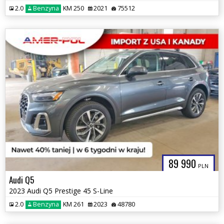
2.0
Benzyna
KM 250
2021
75512
89 990
PLN
Audi Q5
2023 Audi Q5 Prestige 45 S-Line
2.0
Benzyna
KM 261
2023
48780