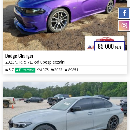
85 000
PLN
Dodge Charger
2023r., R, 5.7L, od ubezpieczalni
5.7
Benzyna
KM 375
2023
89851