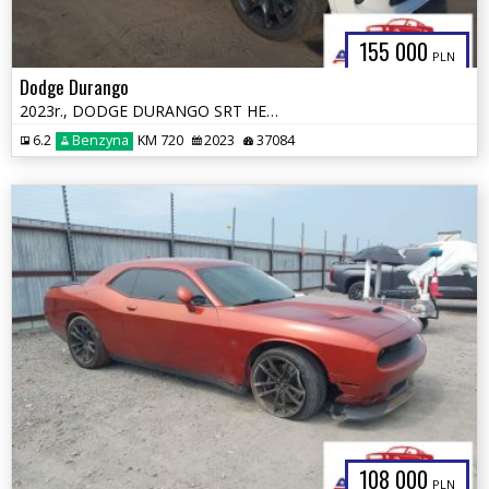
155 000
PLN
Dodge Durango
2023r., DODGE DURANGO SRT HELLCAT PREMIUM AWD, 6.2L, od ubezpieczalni
6.2
Benzyna
KM 720
2023
37084
108 000
PLN