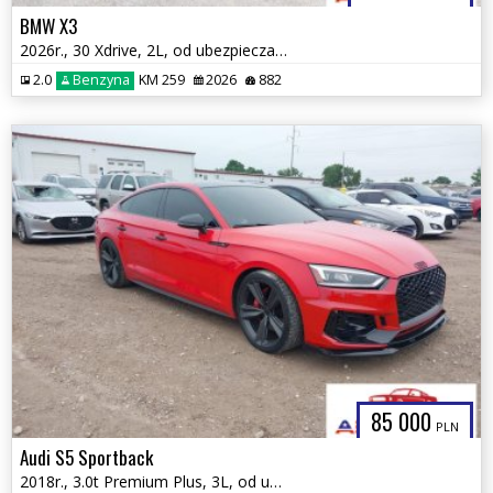
BMW X3
2026r., 30 Xdrive, 2L, od ubezpieczalni
2.0
Benzyna
KM 259
2026
882
85 000
PLN
Audi S5 Sportback
2018r., 3.0t Premium Plus, 3L, od ubezpieczalni