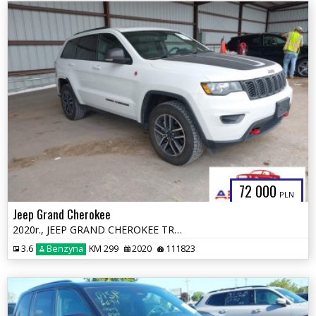
72 000
PLN
Jeep Grand Cherokee
2020r., JEEP GRAND CHEROKEE TRAILHAWK 4X4, 3.6L, od ubezpieczalni
3.6
Benzyna
KM 299
2020
111823