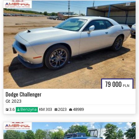
79 000
PLN
Dodge Challenger
Gt 2023
3.6
Benzyna
KM 303
2023
48989