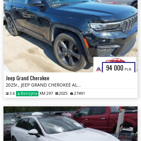
94 000
PLN
Jeep Grand Cherokee
2025r., JEEP GRAND CHEROKEE ALTITUDE X 4X4, 3.6L, od ubezpieczalni
3.6
Benzyna
KM 297
2025
27491