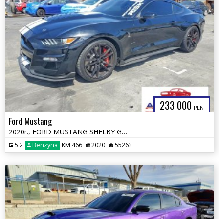
233 000
PLN
Ford Mustang
2020r., FORD MUSTANG SHELBY GT500, 5.2L, od ubezpieczalni
5.2
Benzyna
KM 466
2020
55263