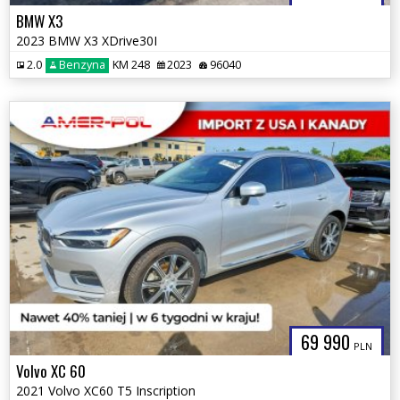
BMW X3
2023 BMW X3 XDrive30I
2.0
Benzyna
KM 248
2023
96040
69 990
PLN
Volvo XC 60
2021 Volvo XC60 T5 Inscription