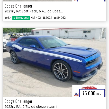
Dodge Challenger
2021r., R/t Scat Pack, 6.4L, od ubezpieczalni
6.4
Benzyna
KM 492
2021
84962
75 000
PLN
Dodge Challenger
2022r., R/t, 5.7L, od ubezpieczalni