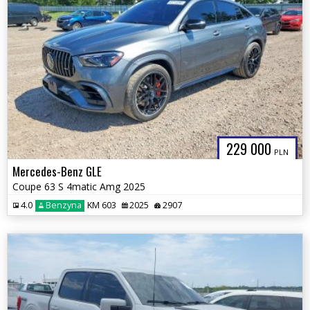
229 000
PLN
Mercedes-Benz GLE
Coupe 63 S 4matic Amg 2025
4.0
Benzyna
KM 603
2025
2907