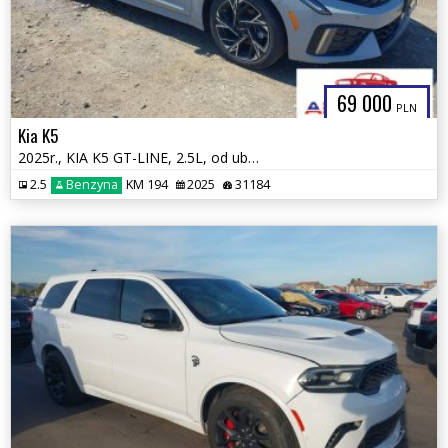
69 000
PLN
Kia K5
2025r., KIA K5 GT-LINE, 2.5L, od ubezpieczalni
2.5
Benzyna
KM 194
2025
31184