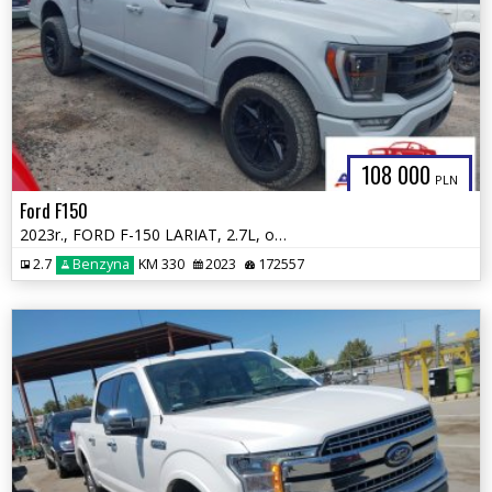
108 000
PLN
Ford F150
2023r., FORD F-150 LARIAT, 2.7L, od ubezpieczalni
2.7
Benzyna
KM 330
2023
172557