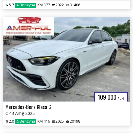
5.7
Benzyna
KM 377
2022
31406
109 000
PLN
Mercedes-Benz Klasa C
C 43 Amg 2025
2.0
Benzyna
KM 416
2025
20198