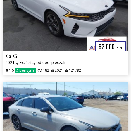
62 000
PLN
Kia K5
2021r., Ex, 1.6L, od ubezpieczalni
1.6
Benzyna
KM 182
2021
121792