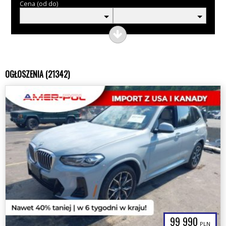
Cena (od do)
OGŁOSZENIA (21342)
99 990
PLN