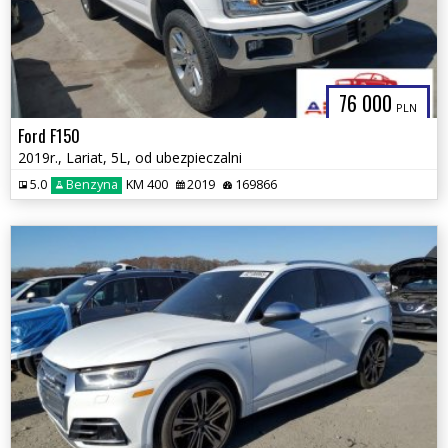
76 000
PLN
Ford F150
2019r., Lariat, 5L, od ubezpieczalni
5.0
Benzyna
KM 400
2019
169866