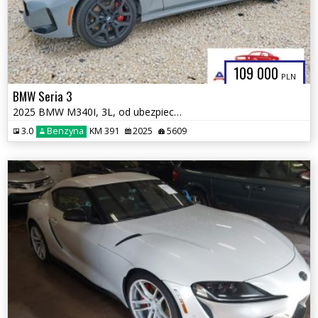
109 000
PLN
BMW Seria 3
2025 BMW M340I, 3L, od ubezpieczalni
3.0
Benzyna
KM 391
2025
5609