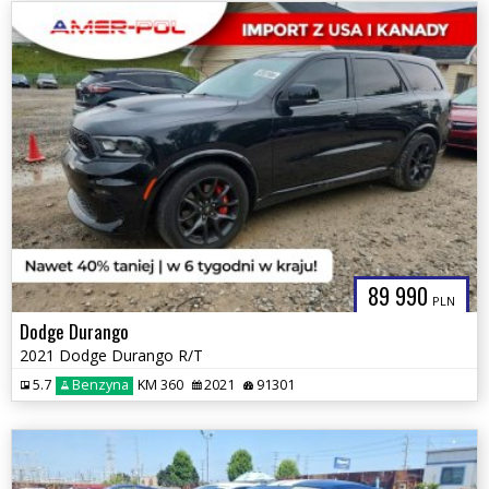
89 990
PLN
Dodge Durango
2021 Dodge Durango R/T
5.7
Benzyna
KM 360
2021
91301