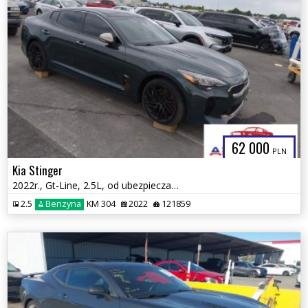
62 000
PLN
Kia Stinger
2022r., Gt-Line, 2.5L, od ubezpieczalni
2.5
Benzyna
KM 304
2022
121859