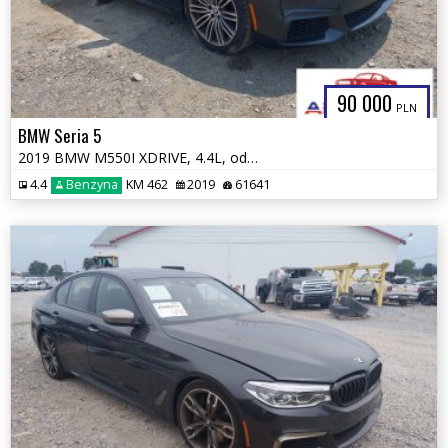
90 000
PLN
BMW Seria 5
2019 BMW M550I XDRIVE, 4.4L, od ubezpieczalni
4.4
Benzyna
KM 462
2019
61641