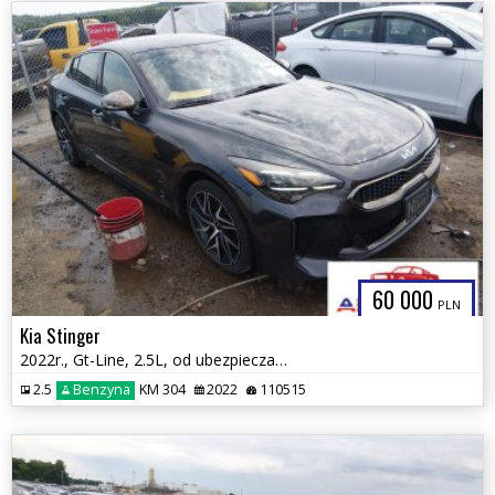
60 000
PLN
Kia Stinger
2022r., Gt-Line, 2.5L, od ubezpieczalni
2.5
Benzyna
KM 304
2022
110515