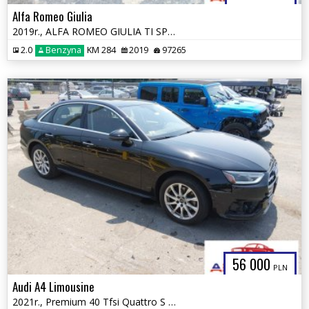
Alfa Romeo Giulia
2019r., ALFA ROMEO GIULIA TI SPORT AWD, 2L, od ubezpieczalni
2.0
Benzyna
KM 284
2019
97265
56 000
PLN
Audi A4 Limousine
2021r., Premium 40 Tfsi Quattro S Tronic, 2L, od ubezpieczalni