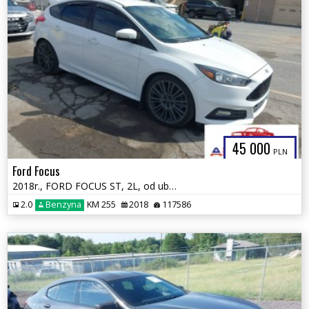
45 000
PLN
Ford Focus
2018r., FORD FOCUS ST, 2L, od ubezpieczalni
2.0
Benzyna
KM 255
2018
117586