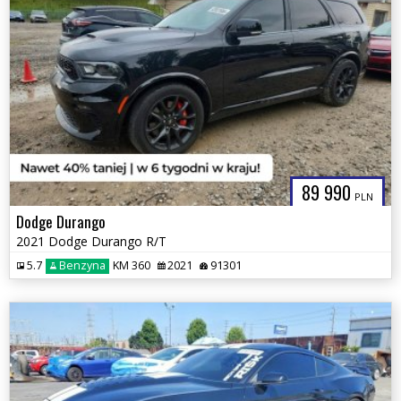
89 990
PLN
Dodge Durango
2021 Dodge Durango R/T
5.7
Benzyna
KM 360
2021
91301