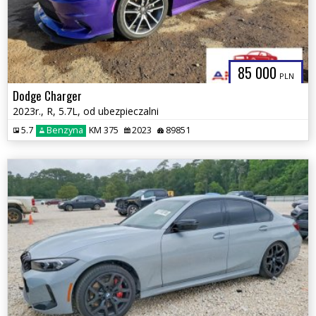
85 000
PLN
Dodge Charger
2023r., R, 5.7L, od ubezpieczalni
5.7
Benzyna
KM 375
2023
89851