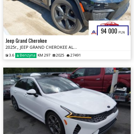
94 000
PLN
Jeep Grand Cherokee
2025r., JEEP GRAND CHEROKEE ALTITUDE X 4X4, 3.6L, od ubezpieczalni
3.6
Benzyna
KM 297
2025
27491