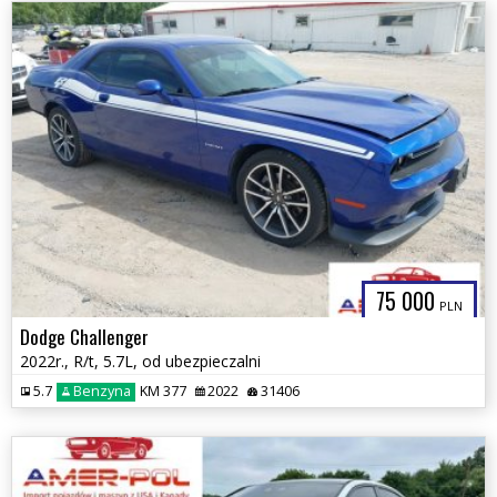
75 000
PLN
Dodge Challenger
2022r., R/t, 5.7L, od ubezpieczalni
5.7
Benzyna
KM 377
2022
31406