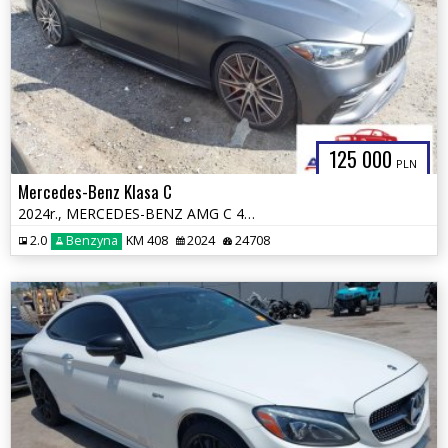
125 000
PLN
Mercedes-Benz Klasa C
2024r., MERCEDES-BENZ AMG C 43 4MATIC, 2L, od ubezpieczalni
2.0
Benzyna
KM 408
2024
24708