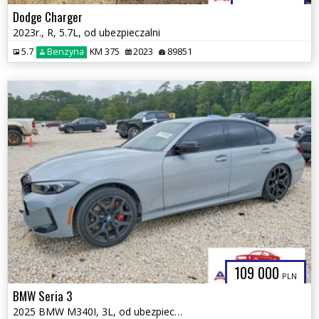
Dodge Charger
2023r., R, 5.7L, od ubezpieczalni
5.7
Benzyna
KM 375
2023
89851
109 000
PLN
BMW Seria 3
2025 BMW M340I, 3L, od ubezpieczalni