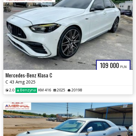
109 000
PLN
Mercedes-Benz Klasa C
C 43 Amg 2025
2.0
Benzyna
KM 416
2025
20198