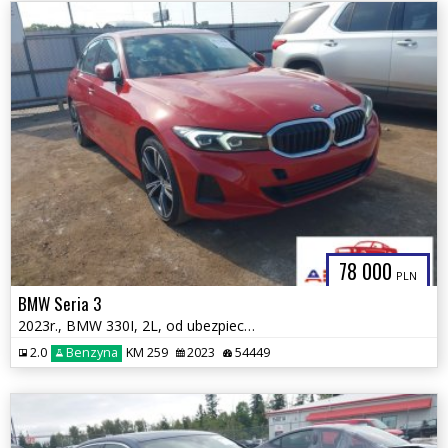
78 000
PLN
BMW Seria 3
2023r., BMW 330I, 2L, od ubezpieczalni
2.0
Benzyna
KM 259
2023
54449