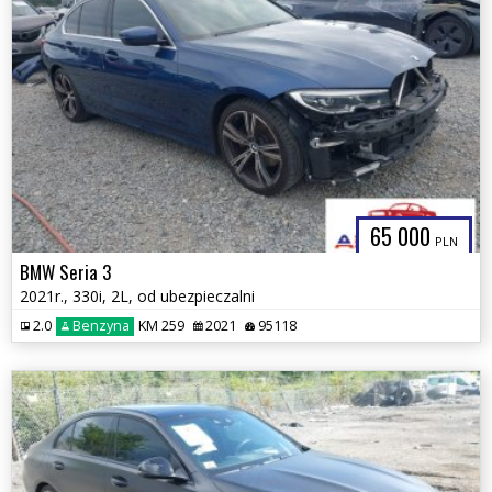
65 000
PLN
BMW Seria 3
2021r., 330i, 2L, od ubezpieczalni
2.0
Benzyna
KM 259
2021
95118