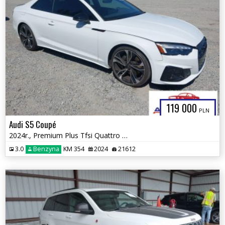
119 000
PLN
Audi S5 Coupé
2024r., Premium Plus Tfsi Quattro Tiptronic, 3L, od ubezpieczalni
3.0
Benzyna
KM 354
2024
21612