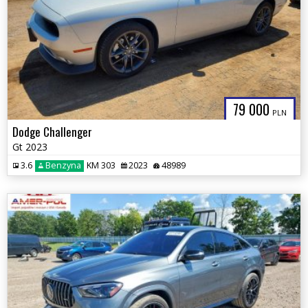
79 000
PLN
Dodge Challenger
Gt 2023
3.6
Benzyna
KM 303
2023
48989