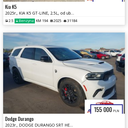
Kia K5
2025r., KIA K5 GT-LINE, 2.5L, od ubezpieczalni
2.5
Benzyna
KM 194
2025
31184
155 000
PLN
Dodge Durango
2023r., DODGE DURANGO SRT HELLCAT PREMIUM AWD, 6.2L, od ubezpieczalni