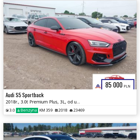
85 000
PLN
Audi S5 Sportback
2018r., 3.0t Premium Plus, 3L, od ubezpieczalni
3.0
Benzyna
KM 359
2018
23469