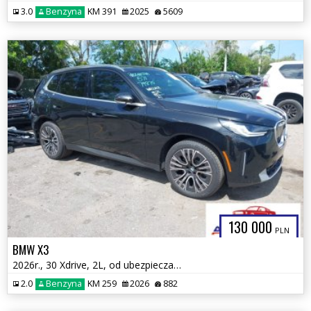
3.0
Benzyna
KM 391
2025
5609
130 000
PLN
BMW X3
2026r., 30 Xdrive, 2L, od ubezpieczalni
2.0
Benzyna
KM 259
2026
882