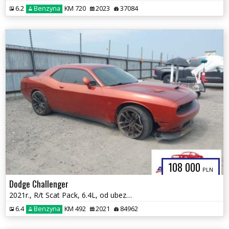
6.2
Benzyna
KM 720
2023
37084
108 000
PLN
Dodge Challenger
2021r., R/t Scat Pack, 6.4L, od ubezpieczalni
6.4
Benzyna
KM 492
2021
84962