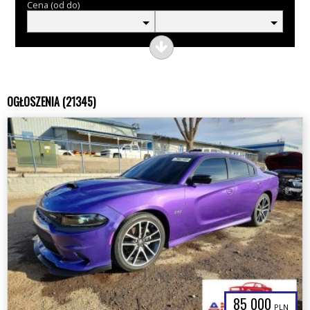
Cena (od do)
OGŁOSZENIA (21345)
85 000
PLN