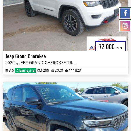
72 000
PLN
Jeep Grand Cherokee
2020r., JEEP GRAND CHEROKEE TRAILHAWK 4X4, 3.6L, od ubezpieczalni
3.6
Benzyna
KM 299
2020
111823