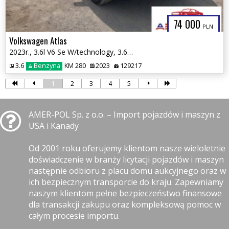
74 000
PLN
Volkswagen Atlas
2023r., 3.6l V6 Se W/technology, 3.6L, od ubezpieczalni
3.6
Benzyna
KM 280
2023
129217
1
2
3
4
5
AMER-POL Sp. z o.o. – Import pojazdów i maszyn z
USA i Kanady
Od 2001 roku oferujemy klientom nasze wieloletnie
doświadczenie w branży licytacji pojazdów i maszyn
następnie odbioru z placu domu aukcyjnego oraz w
ich bezpiecznym transporcie do kraju. Zapewniamy
naszym klientom pełne bezpieczeństwo finansowe
dla transakcji zakupu oraz kompleksową pomoc w
całym procesie importu.