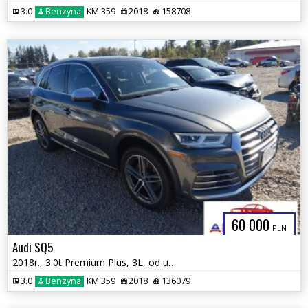
3.0
Benzyna
KM 359
2018
158708
60 000
PLN
Audi SQ5
2018r., 3.0t Premium Plus, 3L, od ubezpieczalni
3.0
Benzyna
KM 359
2018
136079