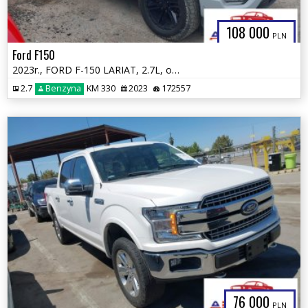
108 000
PLN
Ford F150
2023r., FORD F-150 LARIAT, 2.7L, od ubezpieczalni
2.7
Benzyna
KM 330
2023
172557
76 000
PLN