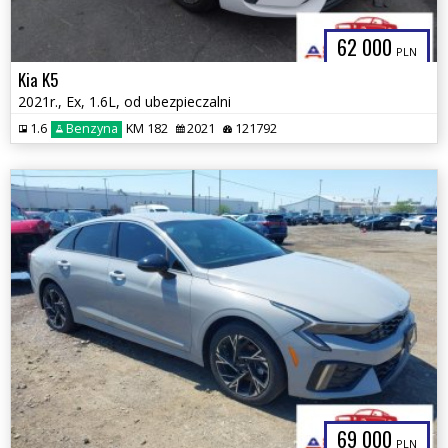
62 000
PLN
Kia K5
2021r., Ex, 1.6L, od ubezpieczalni
1.6
Benzyna
KM 182
2021
121792
69 000
PLN