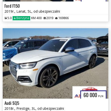
Ford F150
2019r., Lariat, 5L, od ubezpieczalni
5.0
Benzyna
KM 400
2019
169866
60 000
PLN
Audi SQ5
2018r., Prestige, 3L, od ubezpieczalni