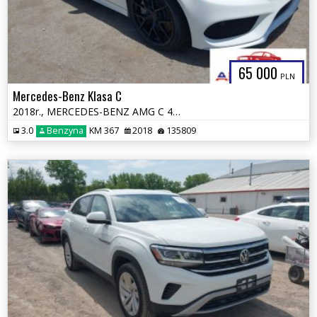
65 000
PLN
Mercedes-Benz Klasa C
2018r., MERCEDES-BENZ AMG C 43 4MATIC, 3L, od ubezpieczalni
3.0
Benzyna
KM 367
2018
135809