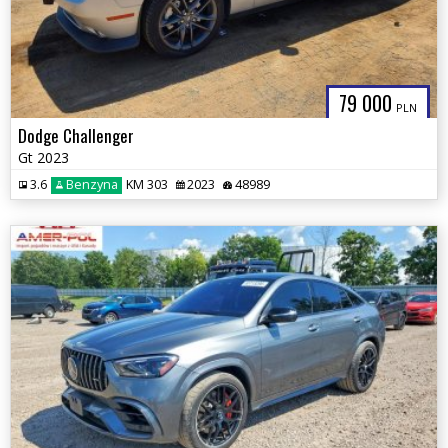
79 000
PLN
Dodge Challenger
Gt 2023
3.6
Benzyna
KM 303
2023
48989