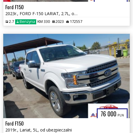
Ford F150
2023r., FORD F-150 LARIAT, 2.7L, od ubezpieczalni
2.7
Benzyna
KM 330
2023
172557
76 000
PLN
Ford F150
2019r., Lariat, 5L, od ubezpieczalni