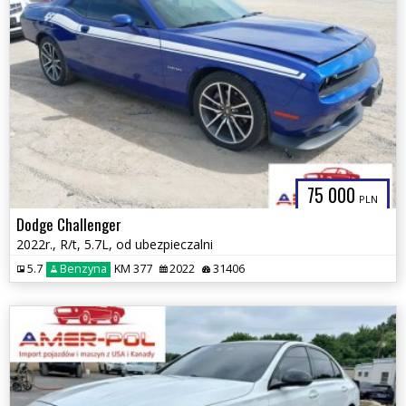
75 000
PLN
Dodge Challenger
2022r., R/t, 5.7L, od ubezpieczalni
5.7
Benzyna
KM 377
2022
31406