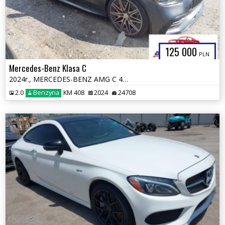
125 000
PLN
Mercedes-Benz Klasa C
2024r., MERCEDES-BENZ AMG C 43 4MATIC, 2L, od ubezpieczalni
2.0
Benzyna
KM 408
2024
24708