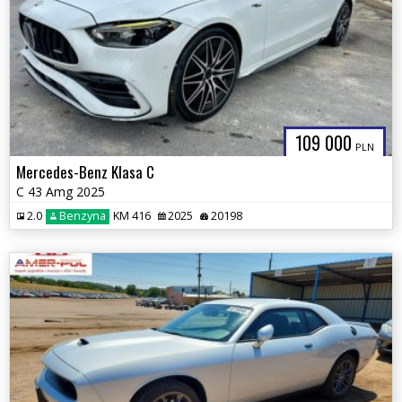
109 000
PLN
Mercedes-Benz Klasa C
C 43 Amg 2025
2.0
Benzyna
KM 416
2025
20198