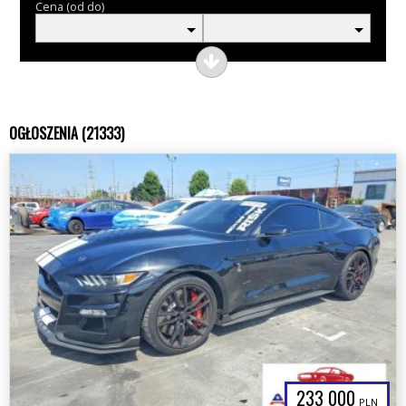
Cena (od do)
OGŁOSZENIA (21333)
233 000
PLN