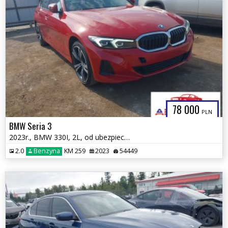
78 000
PLN
BMW Seria 3
2023r., BMW 330I, 2L, od ubezpieczalni
2.0
Benzyna
KM 259
2023
54449