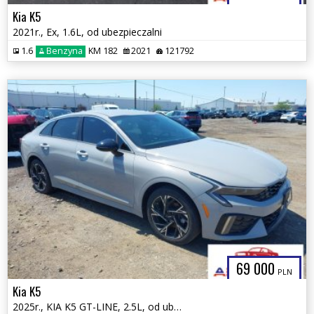
Kia K5
2021r., Ex, 1.6L, od ubezpieczalni
1.6
Benzyna
KM 182
2021
121792
69 000
PLN
Kia K5
2025r., KIA K5 GT-LINE, 2.5L, od ubezpieczalni