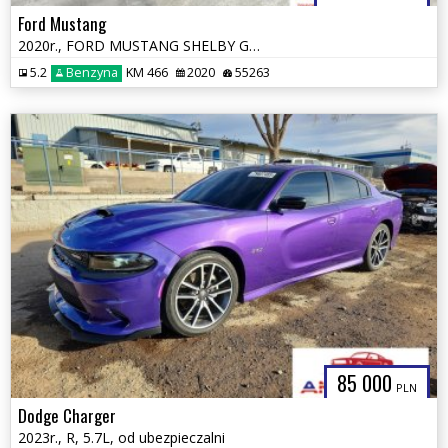
Ford Mustang
2020r., FORD MUSTANG SHELBY GT500, 5.2L, od ubezpieczalni
5.2
Benzyna
KM 466
2020
55263
85 000
PLN
Dodge Charger
2023r., R, 5.7L, od ubezpieczalni