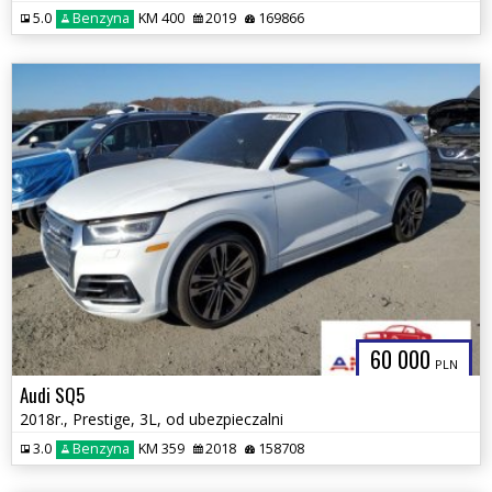
5.0
Benzyna
KM 400
2019
169866
60 000
PLN
Audi SQ5
2018r., Prestige, 3L, od ubezpieczalni
3.0
Benzyna
KM 359
2018
158708