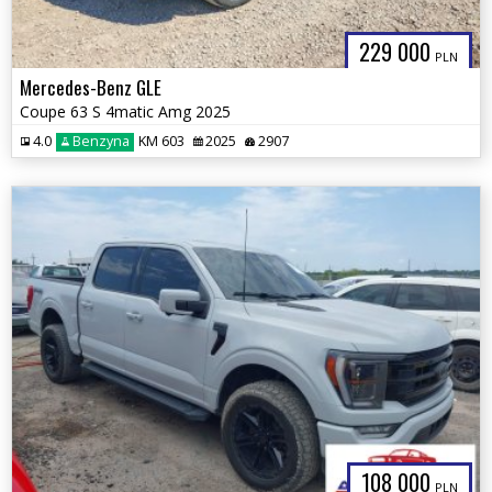
229 000
PLN
Mercedes-Benz GLE
Coupe 63 S 4matic Amg 2025
4.0
Benzyna
KM 603
2025
2907
108 000
PLN