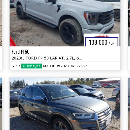
108 000
PLN
Ford F150
2023r., FORD F-150 LARIAT, 2.7L, od ubezpieczalni
2.7
Benzyna
KM 330
2023
172557