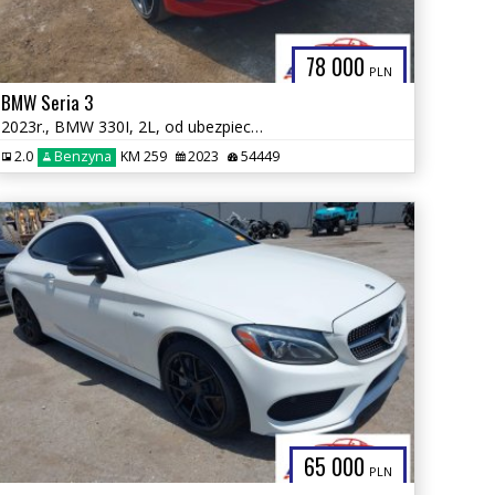
78 000
PLN
BMW Seria 3
2023r., BMW 330I, 2L, od ubezpieczalni
2.0
Benzyna
KM 259
2023
54449
65 000
PLN