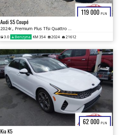
119 000
PLN
Audi S5 Coupé
2024r., Premium Plus Tfsi Quattro Tiptronic, 3L, od ubezpieczalni
3.0
Benzyna
KM 354
2024
21612
62 000
PLN
Kia K5