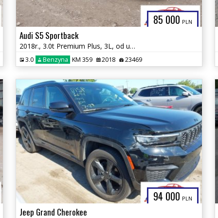
85 000
PLN
Audi S5 Sportback
2018r., 3.0t Premium Plus, 3L, od ubezpieczalni
3.0
Benzyna
KM 359
2018
23469
94 000
PLN
Jeep Grand Cherokee