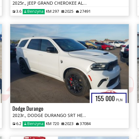
2025r., JEEP GRAND CHEROKEE ALTITUDE X 4X4, 3.6L, od ubezpieczalni
3.6
Benzyna
KM 297
2025
27491
155 000
PLN
Dodge Durango
2023r., DODGE DURANGO SRT HELLCAT PREMIUM AWD, 6.2L, od ubezpieczalni
6.2
Benzyna
KM 720
2023
37084