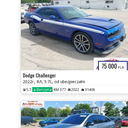
75 000
PLN
Dodge Challenger
2022r., R/t, 5.7L, od ubezpieczalni
5.7
Benzyna
KM 377
2022
31406