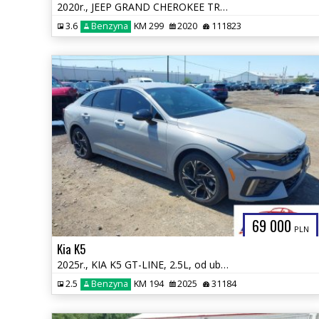
2020r., JEEP GRAND CHEROKEE TRAILHAWK 4X4, 3.6L, od ubezpieczalni
3.6
Benzyna
KM 299
2020
111823
69 000
PLN
Kia K5
2025r., KIA K5 GT-LINE, 2.5L, od ubezpieczalni
2.5
Benzyna
KM 194
2025
31184