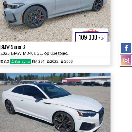
109 000
PLN
BMW Seria 3
2025 BMW M340I, 3L, od ubezpieczalni
3.0
Benzyna
KM 391
2025
5609