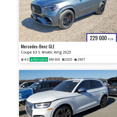
229 000
PLN
Mercedes-Benz GLE
Coupe 63 S 4matic Amg 2025
4.0
Benzyna
KM 603
2025
2907