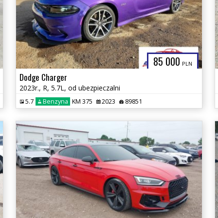
85 000
PLN
Dodge Charger
2023r., R, 5.7L, od ubezpieczalni
5.7
Benzyna
KM 375
2023
89851