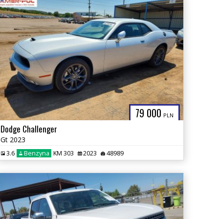
79 000
PLN
Dodge Challenger
Gt 2023
3.6
Benzyna
KM 303
2023
48989