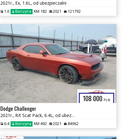
2021r., Ex, 1.6L, od ubezpieczalni
1.6
Benzyna
KM 182
2021
121792
108 000
PLN
Dodge Challenger
2021r., R/t Scat Pack, 6.4L, od ubezpieczalni
6.4
Benzyna
KM 492
2021
84962