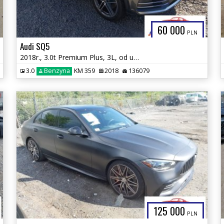
60 000
PLN
Audi SQ5
2018r., 3.0t Premium Plus, 3L, od ubezpieczalni
3.0
Benzyna
KM 359
2018
136079
125 000
PLN