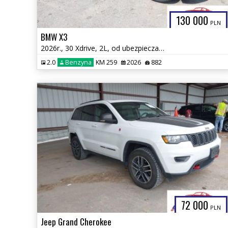
130 000
PLN
BMW X3
2026r., 30 Xdrive, 2L, od ubezpieczalni
2.0
Benzyna
KM 259
2026
882
72 000
PLN
Jeep Grand Cherokee