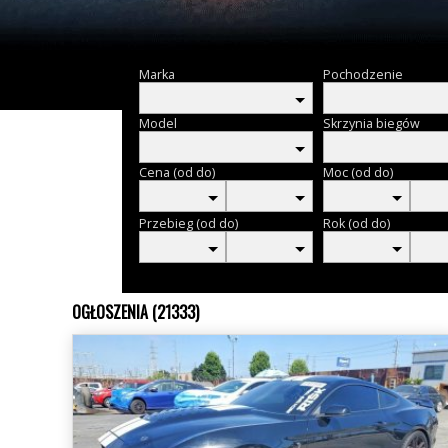
Marka
Pochodzenie
Model
Skrzynia biegów
Cena (od do)
Moc (od do)
Przebieg (od do)
Rok (od do)
OGŁOSZENIA (21333)