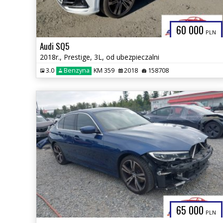
60 000
PLN
Audi SQ5
2018r., Prestige, 3L, od ubezpieczalni
3.0
Benzyna
KM 359
2018
158708
65 000
PLN