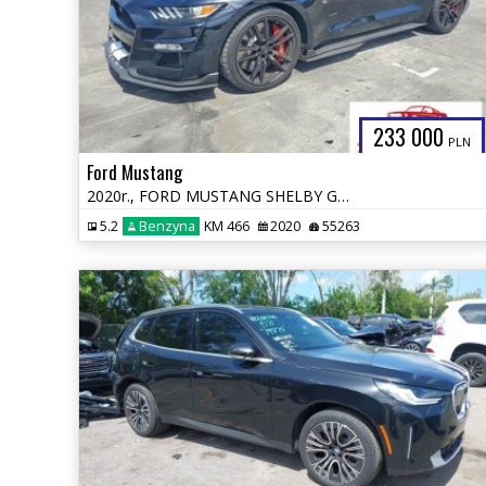
233 000
PLN
Ford Mustang
2020r., FORD MUSTANG SHELBY GT500, 5.2L, od ubezpieczalni
5.2
Benzyna
KM 466
2020
55263