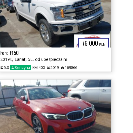
76 000
PLN
Ford F150
2019r., Lariat, 5L, od ubezpieczalni
5.0
Benzyna
KM 400
2019
169866