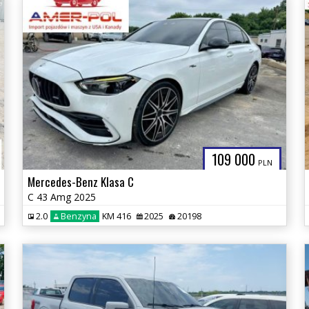
109 000
PLN
Mercedes-Benz Klasa C
C 43 Amg 2025
2.0
Benzyna
KM 416
2025
20198