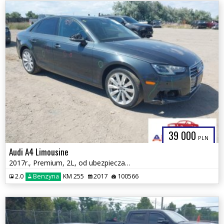
39 000
PLN
Audi A4 Limousine
2017r., Premium, 2L, od ubezpieczalni
2.0
Benzyna
KM 255
2017
100566