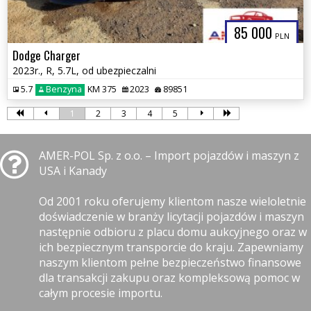
85 000
PLN
Dodge Charger
2023r., R, 5.7L, od ubezpieczalni
5.7
Benzyna
KM 375
2023
89851
1
2
3
4
5
AMER-POL Sp. z o.o. – Import pojazdów i maszyn z
USA i Kanady
Od 2001 roku oferujemy klientom nasze wieloletnie
doświadczenie w branży licytacji pojazdów i maszyn
następnie odbioru z placu domu aukcyjnego oraz w
ich bezpiecznym transporcie do kraju. Zapewniamy
naszym klientom pełne bezpieczeństwo finansowe
dla transakcji zakupu oraz kompleksową pomoc w
całym procesie importu.