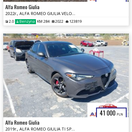
Alfa Romeo Giulia
2022r., ALFA ROMEO GIULIA VELOCE TI RWD, 2L, od ubezpieczalni
2.0
Benzyna
KM 284
2022
123819
41 000
PLN
Alfa Romeo Giulia
2019r., ALFA ROMEO GIULIA TI SPORT AWD, 2L, od ubezpieczalni