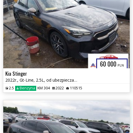
60 000
PLN
Kia Stinger
2022r., Gt-Line, 2.5L, od ubezpieczalni
2.5
Benzyna
KM 304
2022
110515