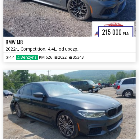
215 000
PLN
BMW M8
2022r., Competition, 4.4L, od ubezpieczalni
4.4
Benzyna
KM 626
2022
35343