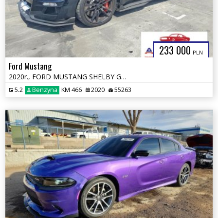
233 000
PLN
Ford Mustang
2020r., FORD MUSTANG SHELBY GT500, 5.2L, od ubezpieczalni
5.2
Benzyna
KM 466
2020
55263