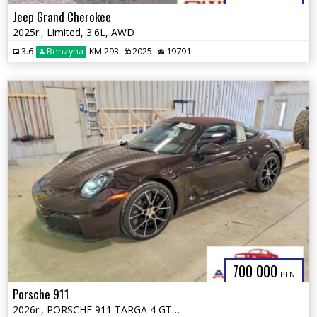
Jeep Grand Cherokee
2025r., Limited, 3.6L, AWD
3.6
Benzyna
KM 293
2025
19791
700 000
PLN
Porsche 911
2026r., PORSCHE 911 TARGA 4 GTS, 3.6L, od ubezpieczalni