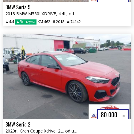
BMW Seria 5
2018 BMW M550I XDRIVE, 4.4L, od ubezpieczalni
4.4
Benzyna
KM 462
2018
74142
80 000
PLN
BMW Seria 2
2020r., Gran Coupe Xdrive, 2L, od ubezpieczalni