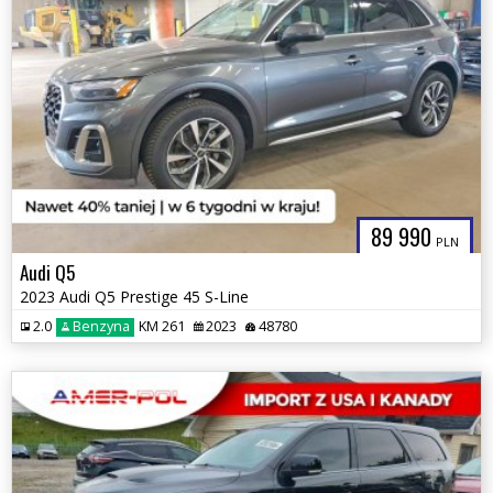
89 990
PLN
Audi Q5
2023 Audi Q5 Prestige 45 S-Line
2.0
Benzyna
KM 261
2023
48780