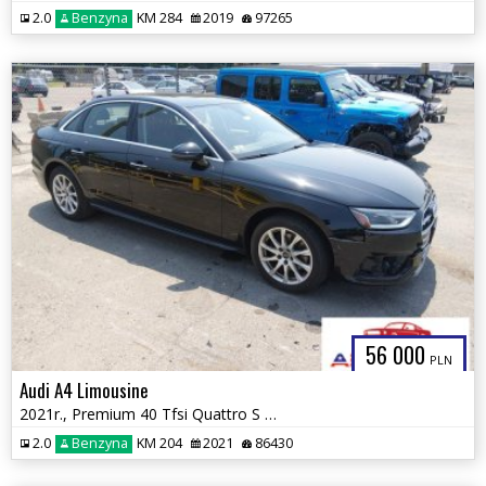
2.0
Benzyna
KM 284
2019
97265
56 000
PLN
Audi A4 Limousine
2021r., Premium 40 Tfsi Quattro S Tronic, 2L, od ubezpieczalni
2.0
Benzyna
KM 204
2021
86430