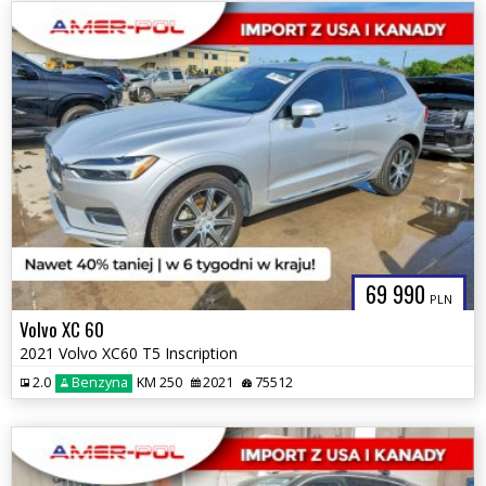
69 990
PLN
Volvo XC 60
2021 Volvo XC60 T5 Inscription
2.0
Benzyna
KM 250
2021
75512