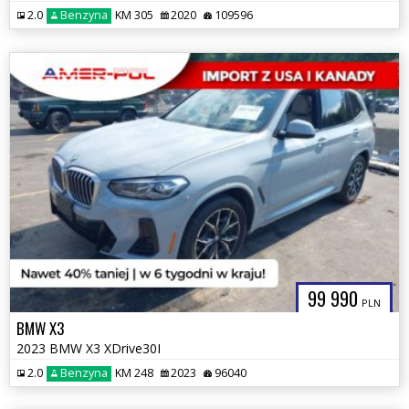
2.0
Benzyna
KM 305
2020
109596
99 990
PLN
BMW X3
2023 BMW X3 XDrive30I
2.0
Benzyna
KM 248
2023
96040