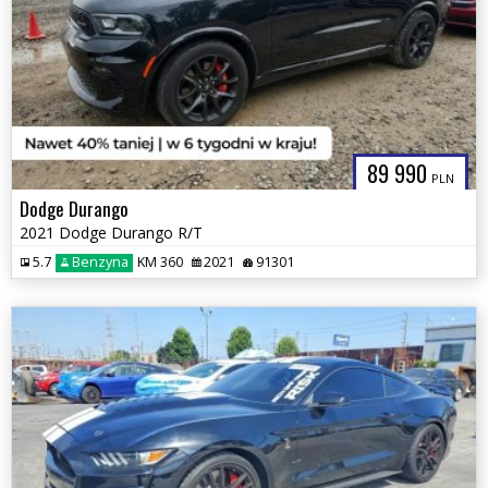
89 990
PLN
Dodge Durango
2021 Dodge Durango R/T
5.7
Benzyna
KM 360
2021
91301