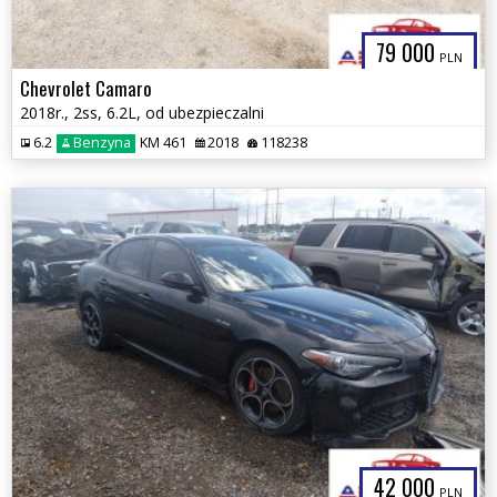
79 000
PLN
Chevrolet Camaro
2018r., 2ss, 6.2L, od ubezpieczalni
6.2
Benzyna
KM 461
2018
118238
42 000
PLN