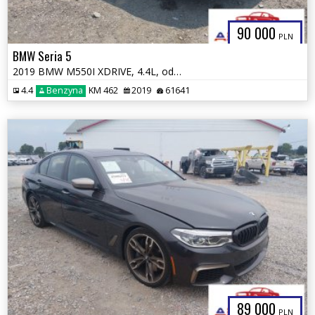
90 000
PLN
BMW Seria 5
2019 BMW M550I XDRIVE, 4.4L, od ubezpieczalni
4.4
Benzyna
KM 462
2019
61641
89 000
PLN