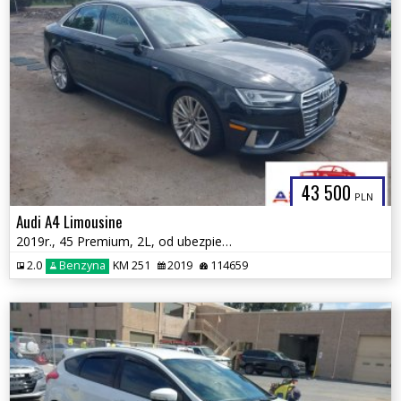
43 500
PLN
Audi A4 Limousine
2019r., 45 Premium, 2L, od ubezpieczalni
2.0
Benzyna
KM 251
2019
114659