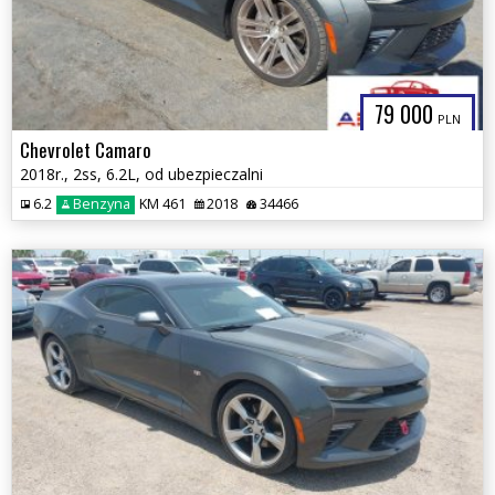
79 000
PLN
Chevrolet Camaro
2018r., 2ss, 6.2L, od ubezpieczalni
6.2
Benzyna
KM 461
2018
34466