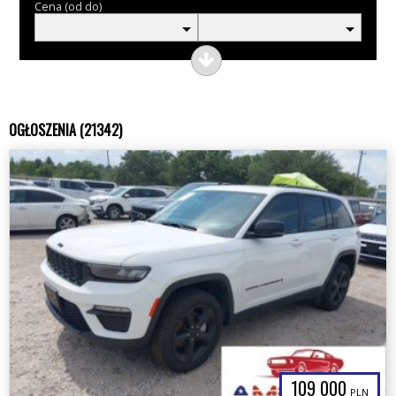
Cena (od do)
OGŁOSZENIA (21342)
109 000
PLN