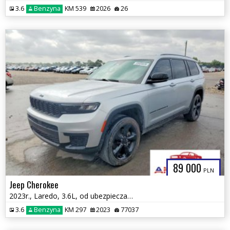
3.6
Benzyna
KM 539
2026
26
89 000
PLN
Jeep Cherokee
2023r., Laredo, 3.6L, od ubezpieczalni
3.6
Benzyna
KM 297
2023
77037