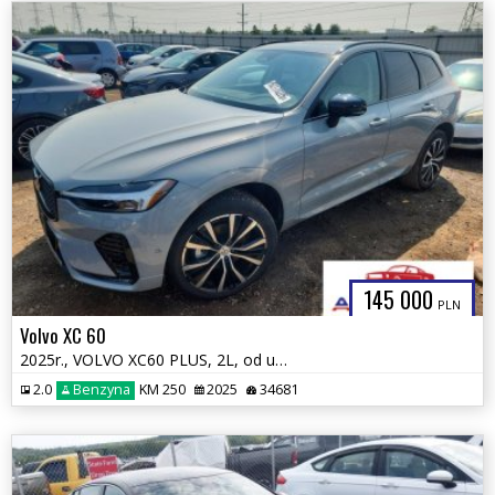
145 000
PLN
Volvo XC 60
2025r., VOLVO XC60 PLUS, 2L, od ubezpieczalni
2.0
Benzyna
KM 250
2025
34681