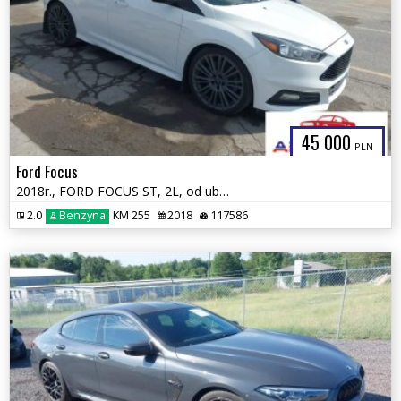
45 000
PLN
Ford Focus
2018r., FORD FOCUS ST, 2L, od ubezpieczalni
2.0
Benzyna
KM 255
2018
117586