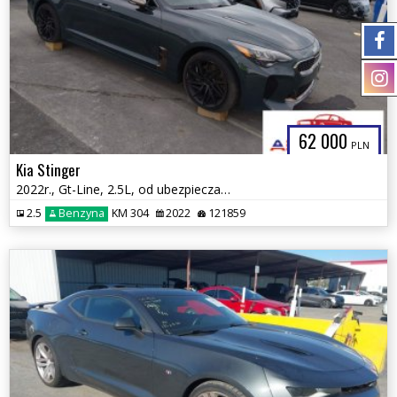
62 000
PLN
Kia Stinger
2022r., Gt-Line, 2.5L, od ubezpieczalni
2.5
Benzyna
KM 304
2022
121859