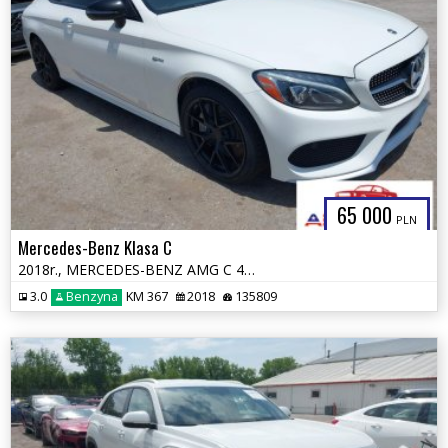
65 000
PLN
Mercedes-Benz Klasa C
2018r., MERCEDES-BENZ AMG C 43 4MATIC, 3L, od ubezpieczalni
3.0
Benzyna
KM 367
2018
135809