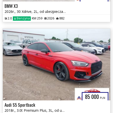
BMW X3
2026r., 30 Xdrive, 2L, od ubezpieczalni
2.0
Benzyna
KM 259
2026
882
85 000
PLN
Audi S5 Sportback
2018r., 3.0t Premium Plus, 3L, od ubezpieczalni