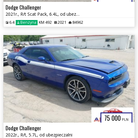
Dodge Challenger
2021r., R/t Scat Pack, 6.4L, od ubezpieczalni
6.4
Benzyna
KM 492
2021
84962
75 000
PLN
Dodge Challenger
2022r., R/t, 5.7L, od ubezpieczalni