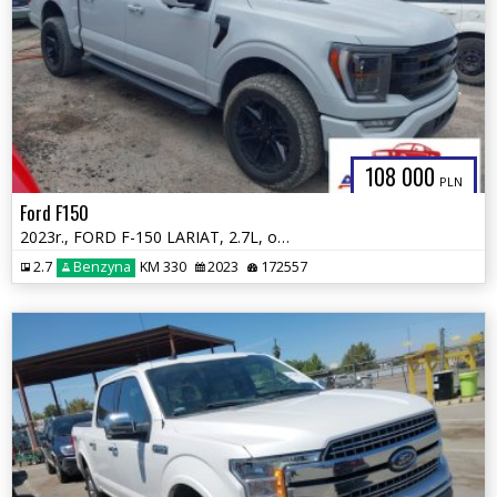
108 000
PLN
Ford F150
2023r., FORD F-150 LARIAT, 2.7L, od ubezpieczalni
2.7
Benzyna
KM 330
2023
172557