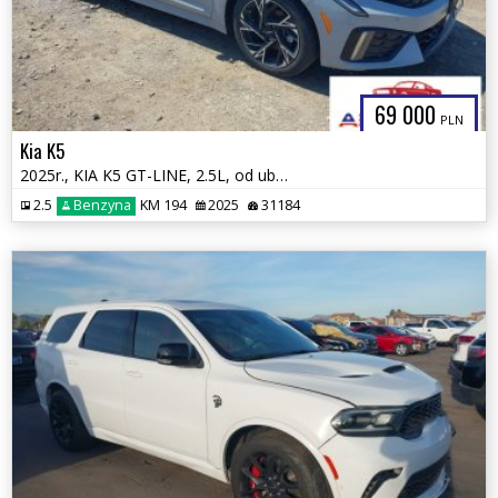
69 000
PLN
Kia K5
2025r., KIA K5 GT-LINE, 2.5L, od ubezpieczalni
2.5
Benzyna
KM 194
2025
31184