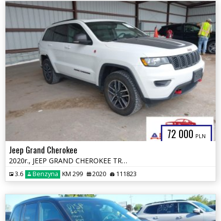
72 000
PLN
Jeep Grand Cherokee
2020r., JEEP GRAND CHEROKEE TRAILHAWK 4X4, 3.6L, od ubezpieczalni
3.6
Benzyna
KM 299
2020
111823