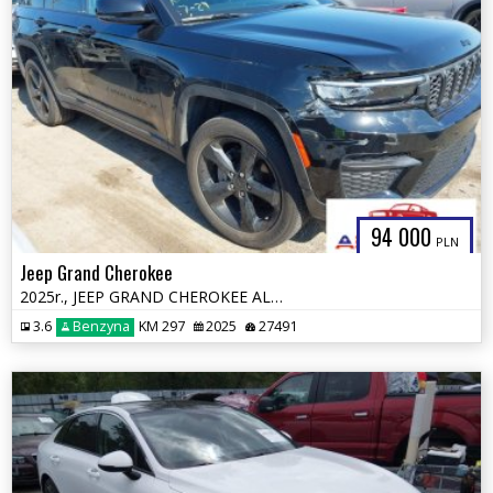
94 000
PLN
Jeep Grand Cherokee
2025r., JEEP GRAND CHEROKEE ALTITUDE X 4X4, 3.6L, od ubezpieczalni
3.6
Benzyna
KM 297
2025
27491