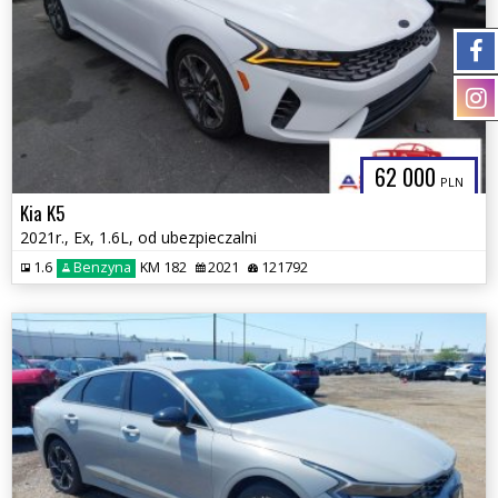
62 000
PLN
Kia K5
2021r., Ex, 1.6L, od ubezpieczalni
1.6
Benzyna
KM 182
2021
121792