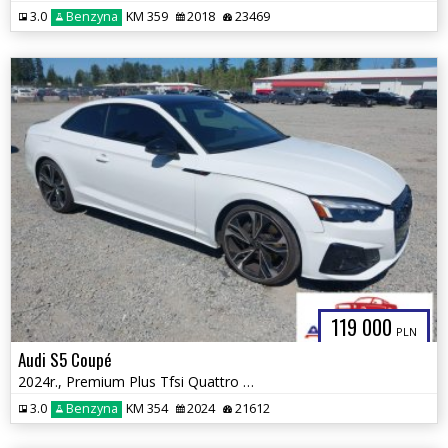
3.0
Benzyna
KM 359
2018
23469
119 000
PLN
Audi S5 Coupé
2024r., Premium Plus Tfsi Quattro Tiptronic, 3L, od ubezpieczalni
3.0
Benzyna
KM 354
2024
21612