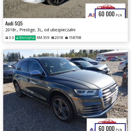
60 000
PLN
Audi SQ5
2018r., Prestige, 3L, od ubezpieczalni
3.0
Benzyna
KM 359
2018
158708
60 000
PLN