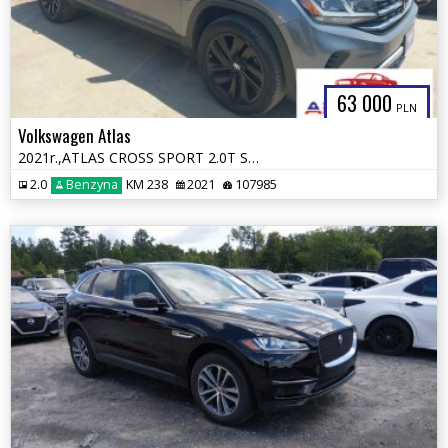
63 000
PLN
Volkswagen Atlas
2021r.,ATLAS CROSS SPORT 2.0T SE W/TECHNOLOGY, 2L, od ubezpieczalni
2.0
Benzyna
KM 238
2021
107985