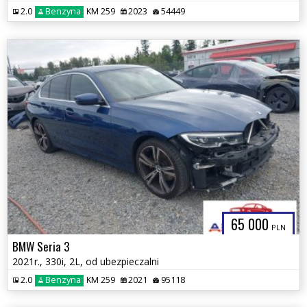
2.0
Benzyna
KM 259
2023
54449
65 000
PLN
BMW Seria 3
2021r., 330i, 2L, od ubezpieczalni
2.0
Benzyna
KM 259
2021
95118