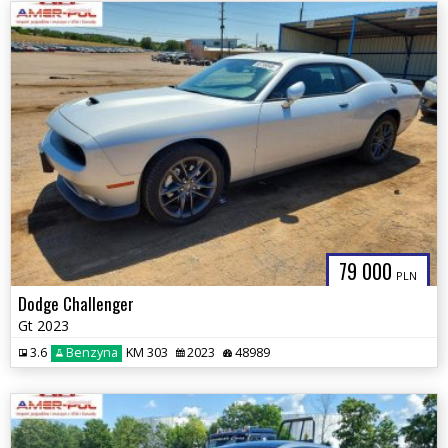
79 000
PLN
Dodge Challenger
Gt 2023
3.6
Benzyna
KM 303
2023
48989