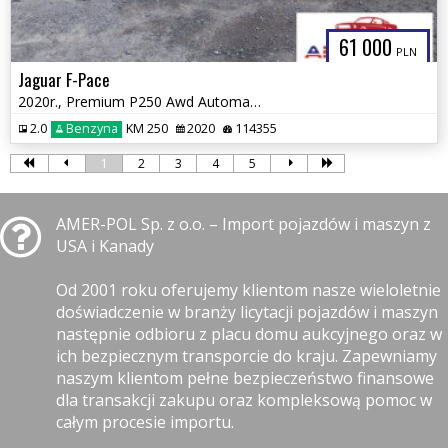
61 000
PLN
Jaguar F-Pace
2020r., Premium P250 Awd Automatic, 2L, od ubezpieczalni
2.0
Benzyna
KM 250
2020
114355
1
2
3
4
5
AMER-POL Sp. z o.o. – Import pojazdów i maszyn z
USA i Kanady
Od 2001 roku oferujemy klientom nasze wieloletnie
doświadczenie w branży licytacji pojazdów i maszyn
następnie odbioru z placu domu aukcyjnego oraz w
ich bezpiecznym transporcie do kraju. Zapewniamy
naszym klientom pełne bezpieczeństwo finansowe
dla transakcji zakupu oraz kompleksową pomoc w
całym procesie importu.