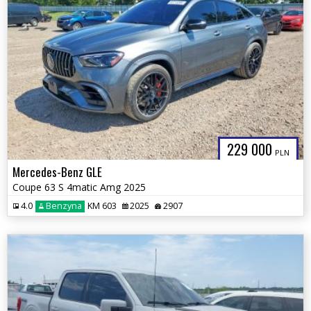
229 000
PLN
Mercedes-Benz GLE
Coupe 63 S 4matic Amg 2025
4.0
Benzyna
KM 603
2025
2907