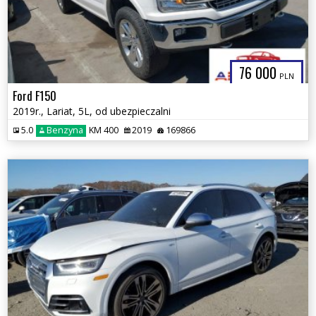
76 000
PLN
Ford F150
2019r., Lariat, 5L, od ubezpieczalni
5.0
Benzyna
KM 400
2019
169866