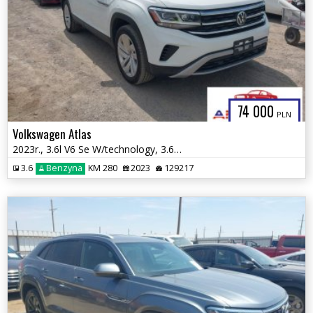
74 000
PLN
Volkswagen Atlas
2023r., 3.6l V6 Se W/technology, 3.6L, od ubezpieczalni
3.6
Benzyna
KM 280
2023
129217