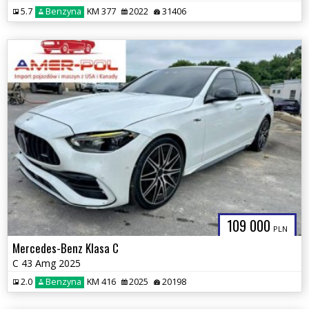
5.7
Benzyna
KM 377
2022
31406
109 000
PLN
Mercedes-Benz Klasa C
C 43 Amg 2025
2.0
Benzyna
KM 416
2025
20198