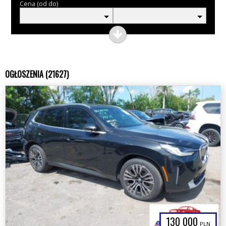
Cena (od do)
OGŁOSZENIA (21627)
130 000
PLN