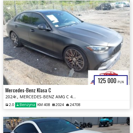
125 000
PLN
Mercedes-Benz Klasa C
2024r., MERCEDES-BENZ AMG C 43 4MATIC, 2L, od ubezpieczalni
2.0
Benzyna
KM 408
2024
24708