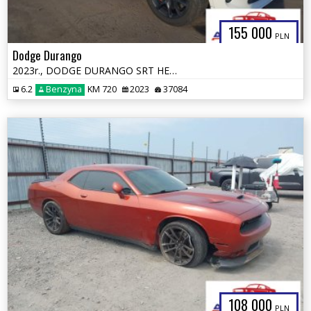
155 000
PLN
Dodge Durango
2023r., DODGE DURANGO SRT HELLCAT PREMIUM AWD, 6.2L, od ubezpieczalni
6.2
Benzyna
KM 720
2023
37084
108 000
PLN