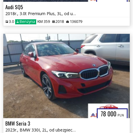
Audi SQ5
2018r., 3.0t Premium Plus, 3L, od ubezpieczalni
3.0
Benzyna
KM 359
2018
136079
78 000
PLN
BMW Seria 3
2023r., BMW 330I, 2L, od ubezpieczalni