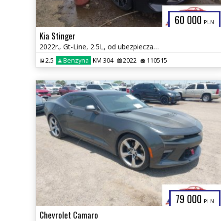
60 000
PLN
Kia Stinger
2022r., Gt-Line, 2.5L, od ubezpieczalni
2.5
Benzyna
KM 304
2022
110515
79 000
PLN
Chevrolet Camaro