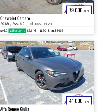
79 000
PLN
Chevrolet Camaro
2018r., 2ss, 6.2L, od ubezpieczalni
6.2
Benzyna
KM 461
2018
34466
41 000
PLN
Alfa Romeo Giulia