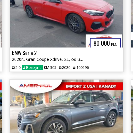
80 000
PLN
BMW Seria 2
2020r., Gran Coupe Xdrive, 2L, od ubezpieczalni
2.0
Benzyna
KM 305
2020
109596