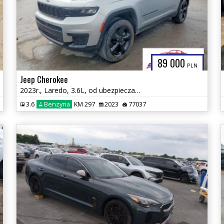
89 000
PLN
Jeep Cherokee
2023r., Laredo, 3.6L, od ubezpieczalni
3.6
Benzyna
KM 297
2023
77037