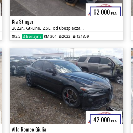
62 000
PLN
Kia Stinger
2022r., Gt-Line, 2.5L, od ubezpieczalni
2.5
Benzyna
KM 304
2022
121859
42 000
PLN
Alfa Romeo Giulia