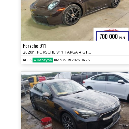
700 000
PLN
Porsche 911
2026r., PORSCHE 911 TARGA 4 GTS, 3.6L, od ubezpieczalni
3.6
Benzyna
KM 539
2026
26