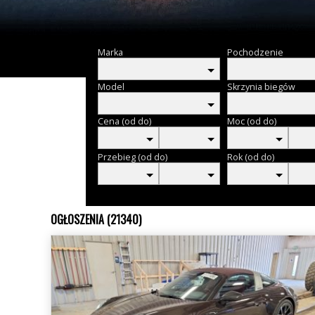
Marka
Pochodzenie
Model
Skrzynia biegów
Cena (od do)
Moc (od do)
Przebieg (od do)
Rok (od do)
OGŁOSZENIA (21340)