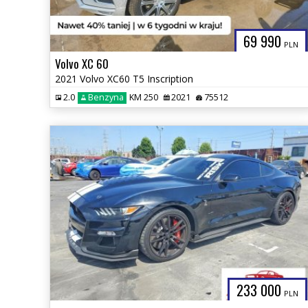
69 990
PLN
Volvo XC 60
2021 Volvo XC60 T5 Inscription
2.0
Benzyna
KM 250
2021
75512
233 000
PLN