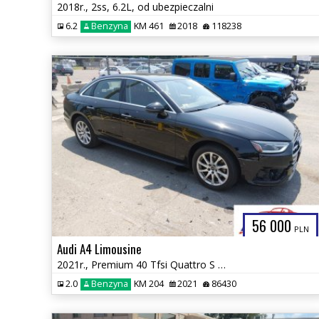
2018r., 2ss, 6.2L, od ubezpieczalni
6.2
Benzyna
KM 461
2018
118238
56 000
PLN
Audi A4 Limousine
2021r., Premium 40 Tfsi Quattro S Tronic, 2L, od ubezpieczalni
2.0
Benzyna
KM 204
2021
86430