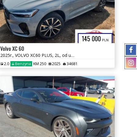
145 000
PLN
Volvo XC 60
2025r., VOLVO XC60 PLUS, 2L, od ubezpieczalni
2.0
Benzyna
KM 250
2025
34681