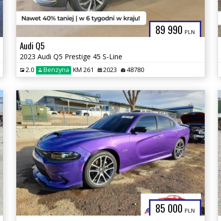
89 990
PLN
Audi Q5
2023 Audi Q5 Prestige 45 S-Line
2.0
Benzyna
KM 261
2023
48780
85 000
PLN