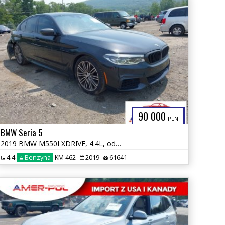
90 000
PLN
BMW Seria 5
2019 BMW M550I XDRIVE, 4.4L, od ubezpieczalni
4.4
Benzyna
KM 462
2019
61641