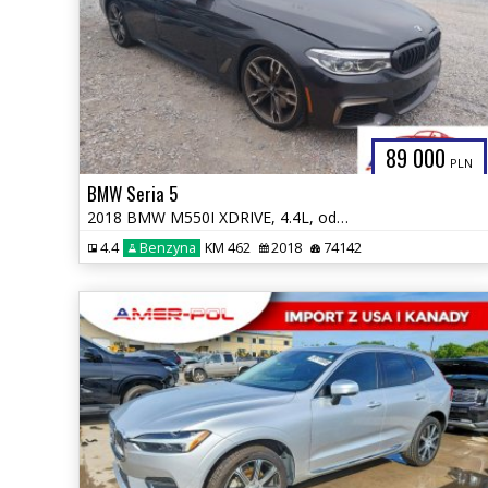
89 000
PLN
BMW Seria 5
2018 BMW M550I XDRIVE, 4.4L, od ubezpieczalni
4.4
Benzyna
KM 462
2018
74142