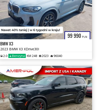
99 990
PLN
BMW X3
2023 BMW X3 XDrive30I
2.0
Benzyna
KM 248
2023
96040