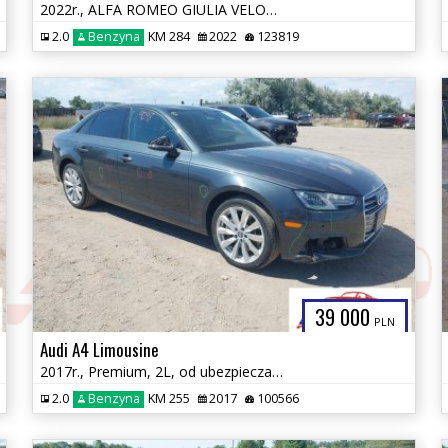
2022r., ALFA ROMEO GIULIA VELOCE TI RWD, 2L, od ubezpieczalni
2.0
Benzyna
KM 284
2022
123819
39 000
PLN
Audi A4 Limousine
2017r., Premium, 2L, od ubezpieczalni
2.0
Benzyna
KM 255
2017
100566