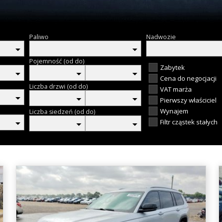
Paliwo
Nadwozie
Pojemność (od do)
Zabytek
Cena do negocjacji
Liczba drzwi (od do)
VAT marża
Pierwszy właściciel
Wynajem
Liczba siedzeń (od do)
Filtr cząstek stałych