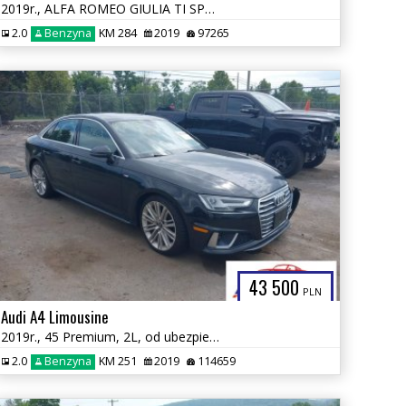
2019r., ALFA ROMEO GIULIA TI SPORT AWD, 2L, od ubezpieczalni
2.0
Benzyna
KM 284
2019
97265
43 500
PLN
Audi A4 Limousine
2019r., 45 Premium, 2L, od ubezpieczalni
2.0
Benzyna
KM 251
2019
114659