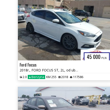
45 000
PLN
Ford Focus
2018r., FORD FOCUS ST, 2L, od ubezpieczalni
2.0
Benzyna
KM 255
2018
117586