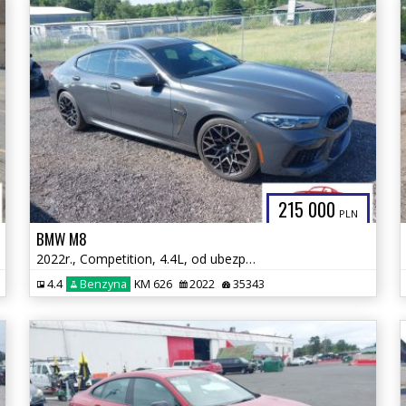
215 000
PLN
BMW M8
2022r., Competition, 4.4L, od ubezpieczalni
4.4
Benzyna
KM 626
2022
35343