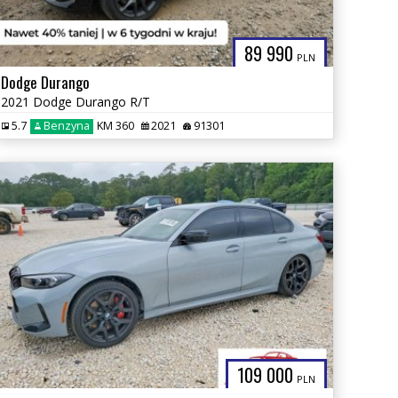
89 990
PLN
Dodge Durango
2021 Dodge Durango R/T
5.7
Benzyna
KM 360
2021
91301
109 000
PLN