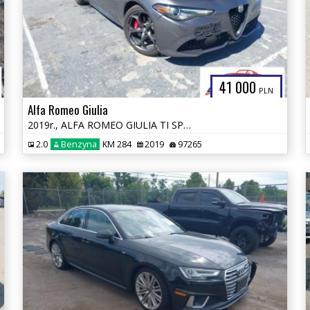
41 000
PLN
Alfa Romeo Giulia
2019r., ALFA ROMEO GIULIA TI SPORT AWD, 2L, od ubezpieczalni
2.0
Benzyna
KM 284
2019
97265