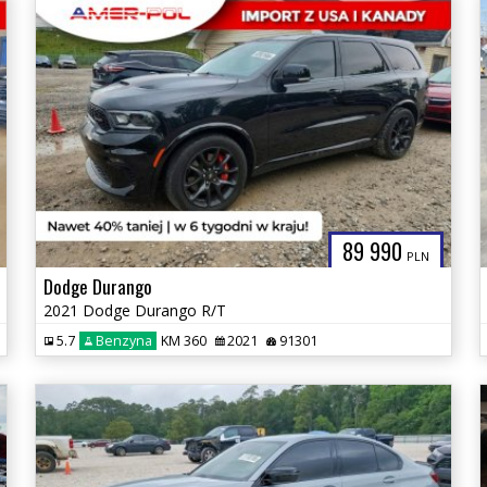
89 990
PLN
Dodge Durango
2021 Dodge Durango R/T
5.7
Benzyna
KM 360
2021
91301