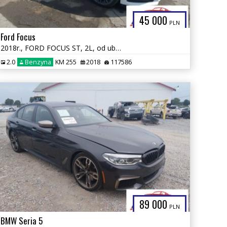
45 000
PLN
Ford Focus
2018r., FORD FOCUS ST, 2L, od ubezpieczalni
2.0
Benzyna
KM 255
2018
117586
89 000
PLN
BMW Seria 5