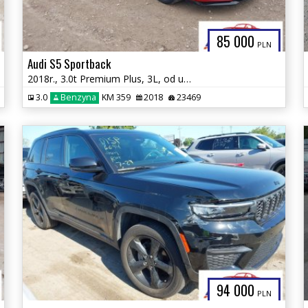
85 000
PLN
Audi S5 Sportback
2018r., 3.0t Premium Plus, 3L, od ubezpieczalni
3.0
Benzyna
KM 359
2018
23469
94 000
PLN