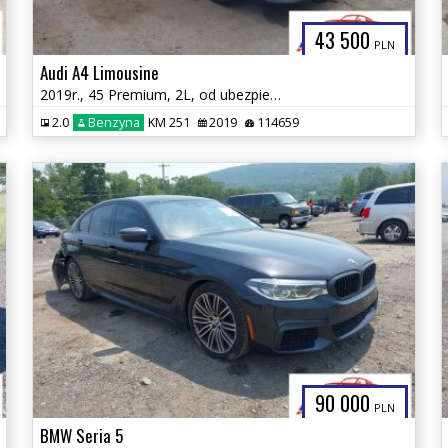
43 500
PLN
Audi A4 Limousine
2019r., 45 Premium, 2L, od ubezpieczalni
2.0
Benzyna
KM 251
2019
114659
90 000
PLN
BMW Seria 5