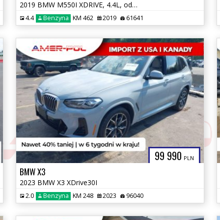
2019 BMW M550I XDRIVE, 4.4L, od ubezpieczalni
4.4
Benzyna
KM 462
2019
61641
99 990
PLN
BMW X3
2023 BMW X3 XDrive30I
2.0
Benzyna
KM 248
2023
96040