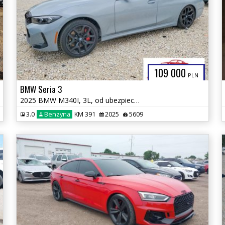
109 000
PLN
BMW Seria 3
2025 BMW M340I, 3L, od ubezpieczalni
3.0
Benzyna
KM 391
2025
5609