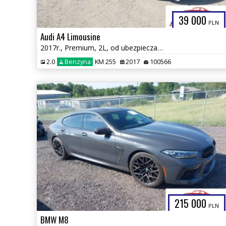
39 000
PLN
Audi A4 Limousine
2017r., Premium, 2L, od ubezpieczalni
2.0
Benzyna
KM 255
2017
100566
215 000
PLN
BMW M8