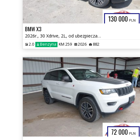
130 000
PLN
BMW X3
2026r., 30 Xdrive, 2L, od ubezpieczalni
2.0
Benzyna
KM 259
2026
882
72 000
PLN