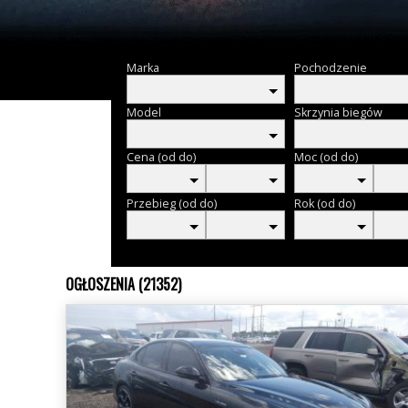
Marka
Pochodzenie
Model
Skrzynia biegów
Cena (od do)
Moc (od do)
Przebieg (od do)
Rok (od do)
OGŁOSZENIA (21352)