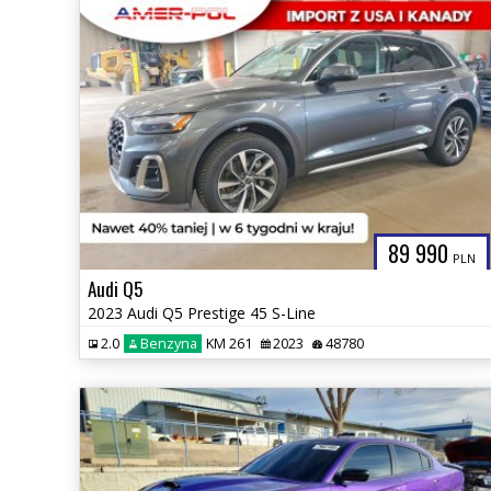
89 990
PLN
Audi Q5
2023 Audi Q5 Prestige 45 S-Line
2.0
Benzyna
KM 261
2023
48780