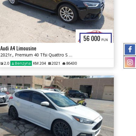
56 000
PLN
Audi A4 Limousine
2021r., Premium 40 Tfsi Quattro S Tronic, 2L, od ubezpieczalni
2.0
Benzyna
KM 204
2021
86430