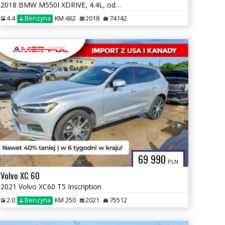
2018 BMW M550I XDRIVE, 4.4L, od ubezpieczalni
4.4
Benzyna
KM 462
2018
74142
69 990
PLN
Volvo XC 60
2021 Volvo XC60 T5 Inscription
2.0
Benzyna
KM 250
2021
75512