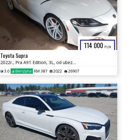
114 000
PLN
Toyota Supra
2022r., Pra A91 Edition, 3L, od ubezpieczalni
3.0
Benzyna
KM 387
2022
26907