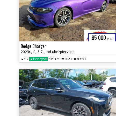
85 000
PLN
Dodge Charger
2023r., R, 5.7L, od ubezpieczalni
5.7
Benzyna
KM 375
2023
89851