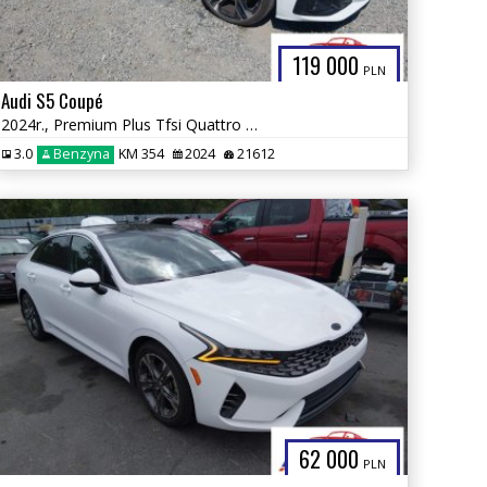
119 000
PLN
Audi S5 Coupé
2024r., Premium Plus Tfsi Quattro Tiptronic, 3L, od ubezpieczalni
3.0
Benzyna
KM 354
2024
21612
62 000
PLN