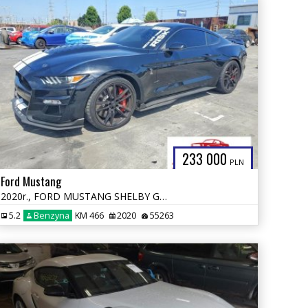
233 000
PLN
Ford Mustang
2020r., FORD MUSTANG SHELBY GT500, 5.2L, od ubezpieczalni
5.2
Benzyna
KM 466
2020
55263