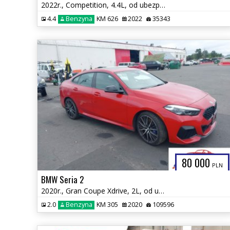
2022r., Competition, 4.4L, od ubezpieczalni
4.4
Benzyna
KM 626
2022
35343
80 000
PLN
BMW Seria 2
2020r., Gran Coupe Xdrive, 2L, od ubezpieczalni
2.0
Benzyna
KM 305
2020
109596