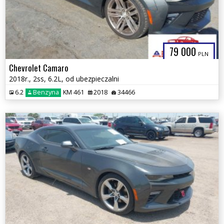
79 000
PLN
Chevrolet Camaro
2018r., 2ss, 6.2L, od ubezpieczalni
6.2
Benzyna
KM 461
2018
34466