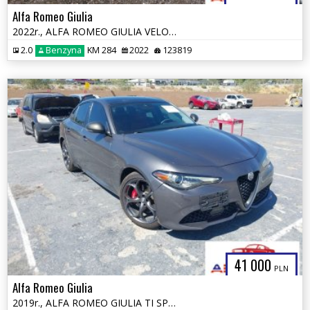
Alfa Romeo Giulia
2022r., ALFA ROMEO GIULIA VELOCE TI RWD, 2L, od ubezpieczalni
2.0
Benzyna
KM 284
2022
123819
41 000
PLN
Alfa Romeo Giulia
2019r., ALFA ROMEO GIULIA TI SPORT AWD, 2L, od ubezpieczalni