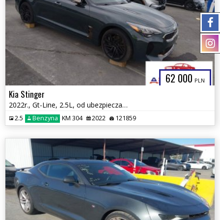
62 000
PLN
Kia Stinger
2022r., Gt-Line, 2.5L, od ubezpieczalni
2.5
Benzyna
KM 304
2022
121859