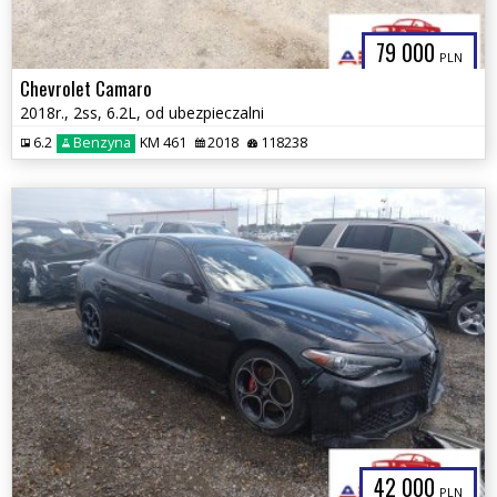
79 000
PLN
Chevrolet Camaro
2018r., 2ss, 6.2L, od ubezpieczalni
6.2
Benzyna
KM 461
2018
118238
42 000
PLN