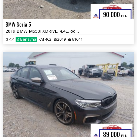
90 000
PLN
BMW Seria 5
2019 BMW M550I XDRIVE, 4.4L, od ubezpieczalni
4.4
Benzyna
KM 462
2019
61641
89 000
PLN