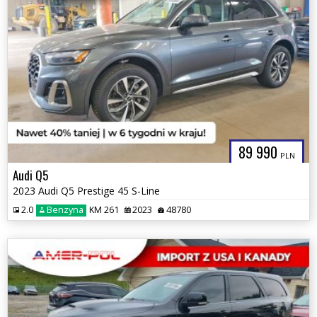
89 990
PLN
Audi Q5
2023 Audi Q5 Prestige 45 S-Line
2.0
Benzyna
KM 261
2023
48780