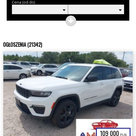
Cena (od do)
OGŁOSZENIA (21342)
109 000
PLN