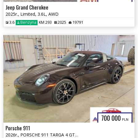
Jeep Grand Cherokee
2025r., Limited, 3.6L, AWD
3.6
Benzyna
KM 293
2025
19791
700 000
PLN
Porsche 911
2026r., PORSCHE 911 TARGA 4 GTS, 3.6L, od ubezpieczalni