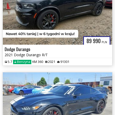
89 990
PLN
Dodge Durango
2021 Dodge Durango R/T
5.7
Benzyna
KM 360
2021
91301