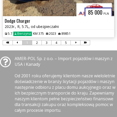
85 000
PLN
Dodge Charger
2023r., R, 5.7L, od ubezpieczalni
5.7
Benzyna
KM 375
2023
89851
1
2
3
4
5
AMER-POL Sp. z o.o. – Import pojazdów i maszyn z
USA i Kanady
Od 2001 roku oferujemy klientom nasze wieloletnie
doświadczenie w branży licytacji pojazdów i maszyn
następnie odbioru z placu domu aukcyjnego oraz w
ich bezpiecznym transporcie do kraju. Zapewniamy
naszym klientom pełne bezpieczeństwo finansowe
dla transakcji zakupu oraz kompleksową pomoc w
całym procesie importu.