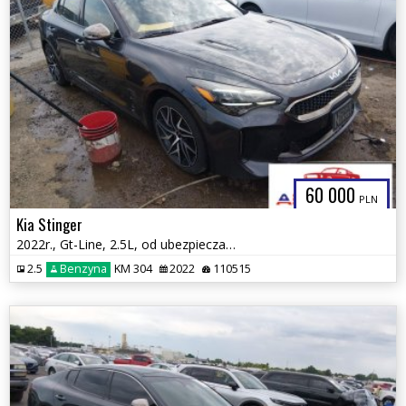
60 000
PLN
Kia Stinger
2022r., Gt-Line, 2.5L, od ubezpieczalni
2.5
Benzyna
KM 304
2022
110515