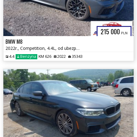
215 000
PLN
BMW M8
2022r., Competition, 4.4L, od ubezpieczalni
4.4
Benzyna
KM 626
2022
35343