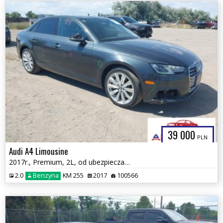
39 000
PLN
Audi A4 Limousine
2017r., Premium, 2L, od ubezpieczalni
2.0
Benzyna
KM 255
2017
100566