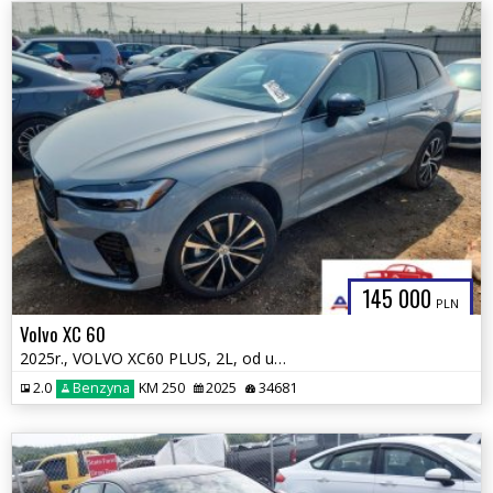
145 000
PLN
Volvo XC 60
2025r., VOLVO XC60 PLUS, 2L, od ubezpieczalni
2.0
Benzyna
KM 250
2025
34681