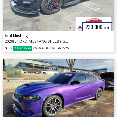
233 000
PLN
Ford Mustang
2020r., FORD MUSTANG SHELBY GT500, 5.2L, od ubezpieczalni
5.2
Benzyna
KM 466
2020
55263