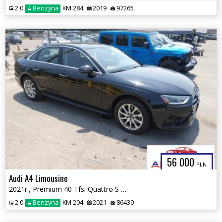
2.0
Benzyna
KM 284
2019
97265
56 000
PLN
Audi A4 Limousine
2021r., Premium 40 Tfsi Quattro S Tronic, 2L, od ubezpieczalni
2.0
Benzyna
KM 204
2021
86430