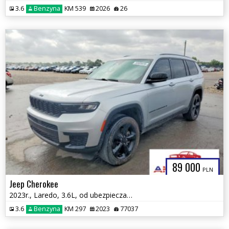
3.6
Benzyna
KM 539
2026
26
89 000
PLN
Jeep Cherokee
2023r., Laredo, 3.6L, od ubezpieczalni
3.6
Benzyna
KM 297
2023
77037