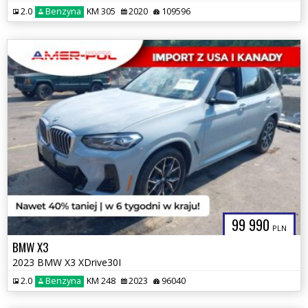
2.0
Benzyna
KM 305
2020
109596
99 990
PLN
BMW X3
2023 BMW X3 XDrive30I
2.0
Benzyna
KM 248
2023
96040