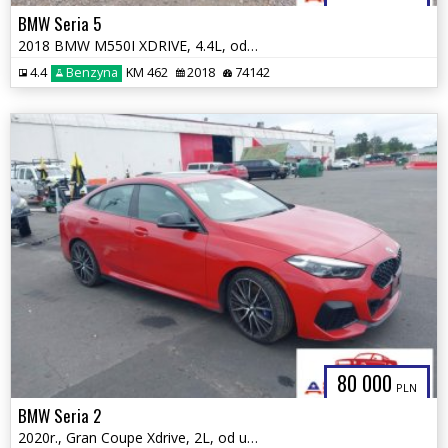
BMW Seria 5
2018 BMW M550I XDRIVE, 4.4L, od ubezpieczalni
4.4
Benzyna
KM 462
2018
74142
80 000
PLN
BMW Seria 2
2020r., Gran Coupe Xdrive, 2L, od ubezpieczalni