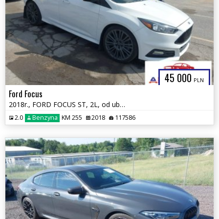
45 000
PLN
Ford Focus
2018r., FORD FOCUS ST, 2L, od ubezpieczalni
2.0
Benzyna
KM 255
2018
117586