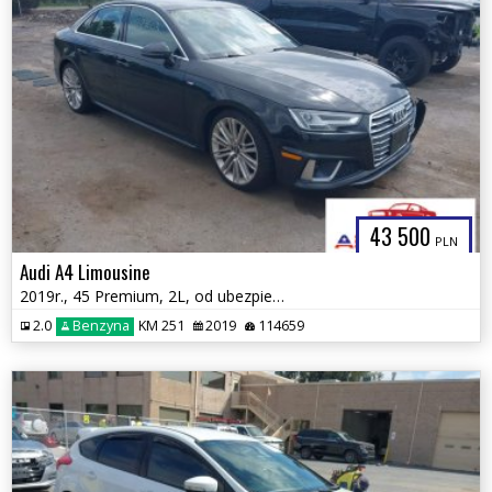
43 500
PLN
Audi A4 Limousine
2019r., 45 Premium, 2L, od ubezpieczalni
2.0
Benzyna
KM 251
2019
114659