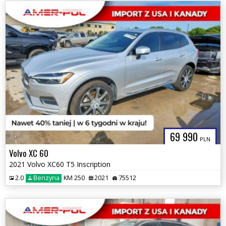
69 990
PLN
Volvo XC 60
2021 Volvo XC60 T5 Inscription
2.0
Benzyna
KM 250
2021
75512