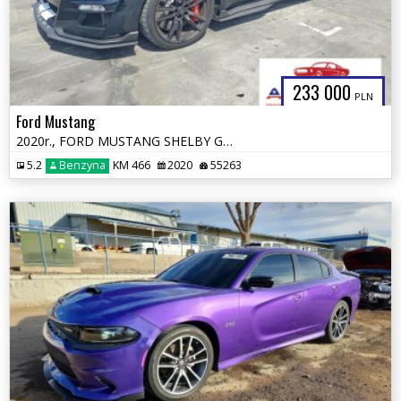
233 000
PLN
Ford Mustang
2020r., FORD MUSTANG SHELBY GT500, 5.2L, od ubezpieczalni
5.2
Benzyna
KM 466
2020
55263