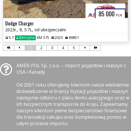
85 000
PLN
Dodge Charger
2023r., R, 5.7L, od ubezpieczalni
5.7
Benzyna
KM 375
2023
89851
1
2
3
4
5
AMER-POL Sp. z o.o. – Import pojazdów i maszyn z
USA i Kanady
Od 2001 roku oferujemy klientom nasze wieloletnie
doświadczenie w branży licytacji pojazdów i maszyn
następnie odbioru z placu domu aukcyjnego oraz w
ich bezpiecznym transporcie do kraju. Zapewniamy
naszym klientom pełne bezpieczeństwo finansowe
dla transakcji zakupu oraz kompleksową pomoc w
całym procesie importu.