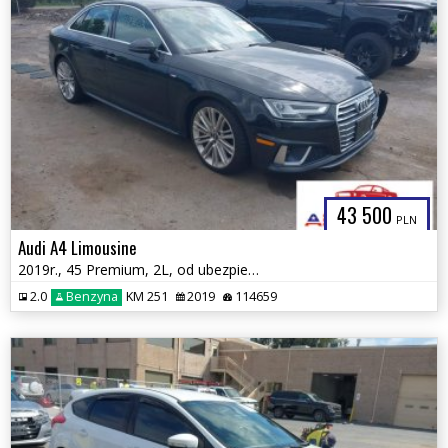
43 500
PLN
Audi A4 Limousine
2019r., 45 Premium, 2L, od ubezpieczalni
2.0
Benzyna
KM 251
2019
114659