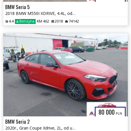
BMW Seria 5
2018 BMW M550I XDRIVE, 4.4L, od ubezpieczalni
4.4
Benzyna
KM 462
2018
74142
80 000
PLN
BMW Seria 2
2020r., Gran Coupe Xdrive, 2L, od ubezpieczalni