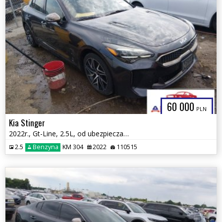
60 000
PLN
Kia Stinger
2022r., Gt-Line, 2.5L, od ubezpieczalni
2.5
Benzyna
KM 304
2022
110515