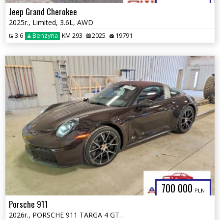
Jeep Grand Cherokee
2025r., Limited, 3.6L, AWD
3.6
Benzyna
KM 293
2025
19791
700 000
PLN
Porsche 911
2026r., PORSCHE 911 TARGA 4 GTS, 3.6L, od ubezpieczalni