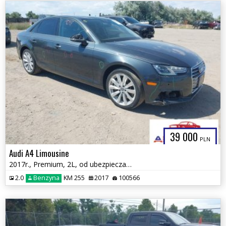
39 000
PLN
Audi A4 Limousine
2017r., Premium, 2L, od ubezpieczalni
2.0
Benzyna
KM 255
2017
100566