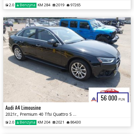
2.0
Benzyna
KM 284
2019
97265
56 000
PLN
Audi A4 Limousine
2021r., Premium 40 Tfsi Quattro S Tronic, 2L, od ubezpieczalni
2.0
Benzyna
KM 204
2021
86430