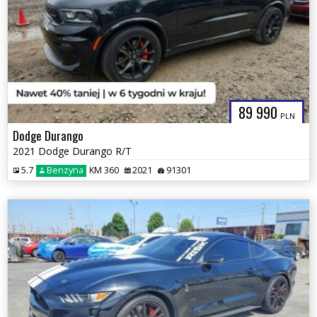
89 990
PLN
Dodge Durango
2021 Dodge Durango R/T
5.7
Benzyna
KM 360
2021
91301