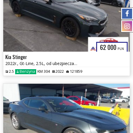
62 000
PLN
Kia Stinger
2022r., Gt-Line, 2.5L, od ubezpieczalni
2.5
Benzyna
KM 304
2022
121859