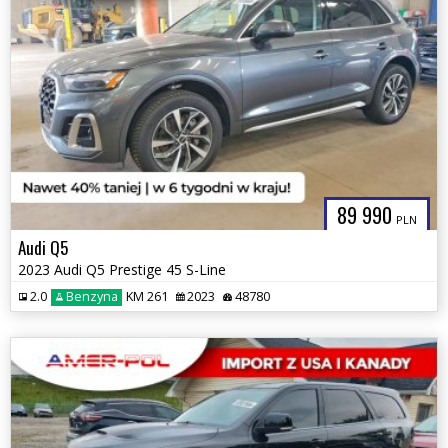
89 990
PLN
Audi Q5
2023 Audi Q5 Prestige 45 S-Line
2.0
Benzyna
KM 261
2023
48780