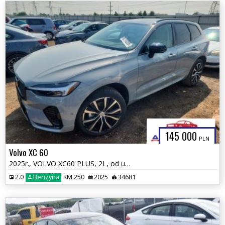
145 000
PLN
Volvo XC 60
2025r., VOLVO XC60 PLUS, 2L, od ubezpieczalni
2.0
Benzyna
KM 250
2025
34681