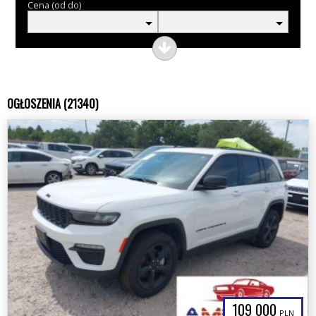
Cena (od do)
OGŁOSZENIA (21340)
109 000
PLN