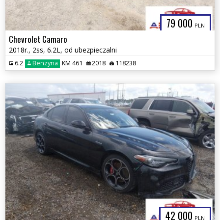
79 000
PLN
Chevrolet Camaro
2018r., 2ss, 6.2L, od ubezpieczalni
6.2
Benzyna
KM 461
2018
118238
42 000
PLN