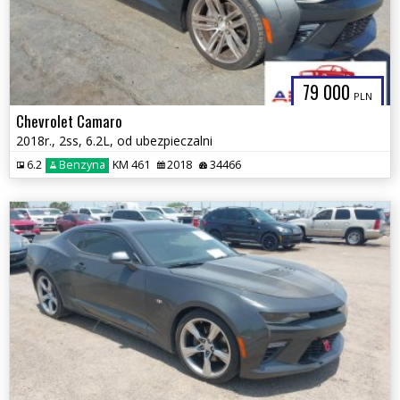
79 000
PLN
Chevrolet Camaro
2018r., 2ss, 6.2L, od ubezpieczalni
6.2
Benzyna
KM 461
2018
34466