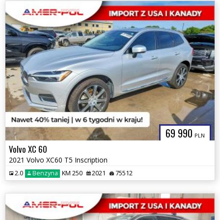
69 990
PLN
Volvo XC 60
2021 Volvo XC60 T5 Inscription
2.0
Benzyna
KM 250
2021
75512