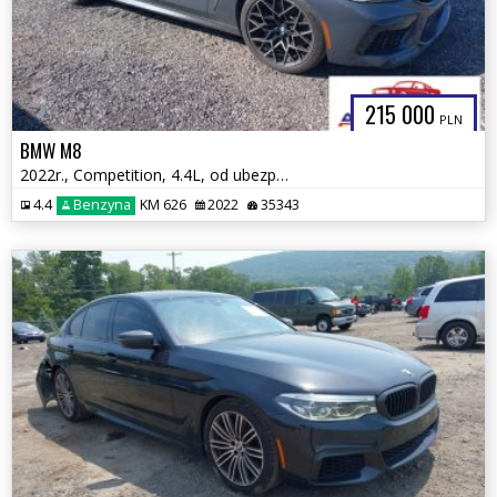
215 000
PLN
BMW M8
2022r., Competition, 4.4L, od ubezpieczalni
4.4
Benzyna
KM 626
2022
35343