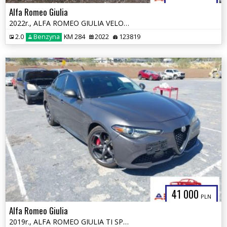
Alfa Romeo Giulia
2022r., ALFA ROMEO GIULIA VELOCE TI RWD, 2L, od ubezpieczalni
2.0
Benzyna
KM 284
2022
123819
41 000
PLN
Alfa Romeo Giulia
2019r., ALFA ROMEO GIULIA TI SPORT AWD, 2L, od ubezpieczalni