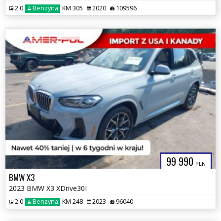
2.0
Benzyna
KM 305
2020
109596
99 990
PLN
BMW X3
2023 BMW X3 XDrive30I
2.0
Benzyna
KM 248
2023
96040