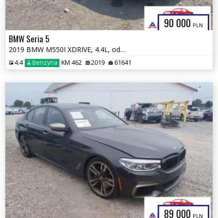
90 000
PLN
BMW Seria 5
2019 BMW M550I XDRIVE, 4.4L, od ubezpieczalni
4.4
Benzyna
KM 462
2019
61641
89 000
PLN