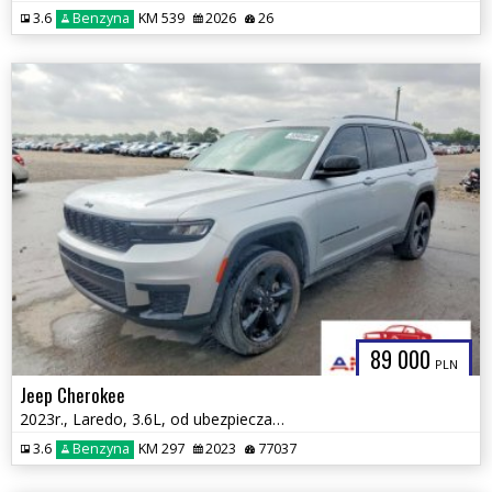
3.6
Benzyna
KM 539
2026
26
89 000
PLN
Jeep Cherokee
2023r., Laredo, 3.6L, od ubezpieczalni
3.6
Benzyna
KM 297
2023
77037