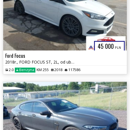
45 000
PLN
Ford Focus
2018r., FORD FOCUS ST, 2L, od ubezpieczalni
2.0
Benzyna
KM 255
2018
117586