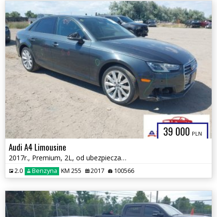
39 000
PLN
Audi A4 Limousine
2017r., Premium, 2L, od ubezpieczalni
2.0
Benzyna
KM 255
2017
100566