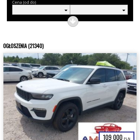
Cena (od do)
OGŁOSZENIA (21340)
109 000
PLN