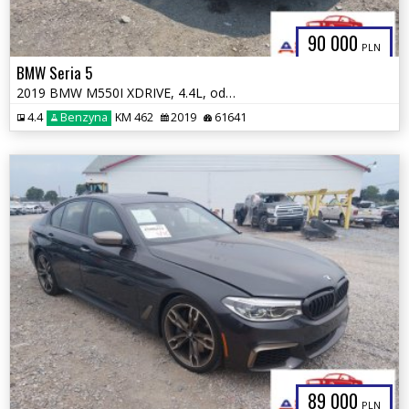
90 000
PLN
BMW Seria 5
2019 BMW M550I XDRIVE, 4.4L, od ubezpieczalni
4.4
Benzyna
KM 462
2019
61641
89 000
PLN