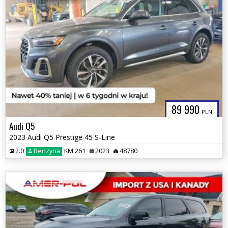
89 990
PLN
Audi Q5
2023 Audi Q5 Prestige 45 S-Line
2.0
Benzyna
KM 261
2023
48780