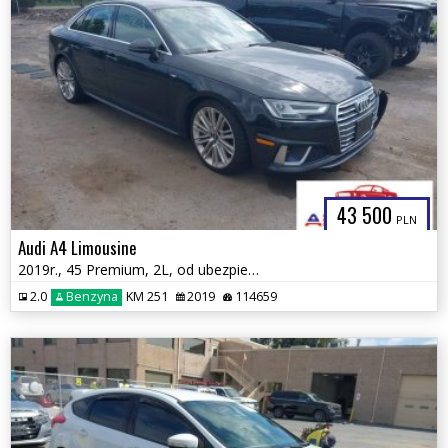
43 500
PLN
Audi A4 Limousine
2019r., 45 Premium, 2L, od ubezpieczalni
2.0
Benzyna
KM 251
2019
114659