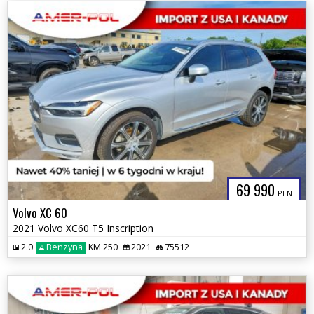
69 990
PLN
Volvo XC 60
2021 Volvo XC60 T5 Inscription
2.0
Benzyna
KM 250
2021
75512