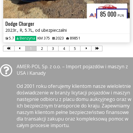
85 000
PLN
Dodge Charger
2023r., R, 5.7L, od ubezpieczalni
5.7
Benzyna
KM 375
2023
89851
1
2
3
4
5
AMER-POL Sp. z o.o. – Import pojazdów i maszyn z
USA i Kanady
Od 2001 roku oferujemy klientom nasze wieloletnie
doświadczenie w branży licytacji pojazdów i maszyn
następnie odbioru z placu domu aukcyjnego oraz w
ich bezpiecznym transporcie do kraju. Zapewniamy
naszym klientom pełne bezpieczeństwo finansowe
dla transakcji zakupu oraz kompleksową pomoc w
całym procesie importu.