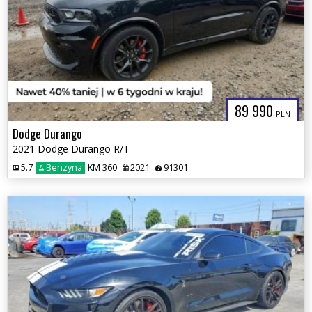
89 990
PLN
Dodge Durango
2021 Dodge Durango R/T
5.7
Benzyna
KM 360
2021
91301