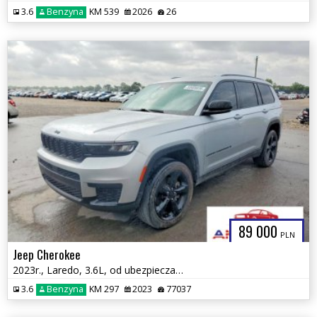
3.6
Benzyna
KM 539
2026
26
89 000
PLN
Jeep Cherokee
2023r., Laredo, 3.6L, od ubezpieczalni
3.6
Benzyna
KM 297
2023
77037