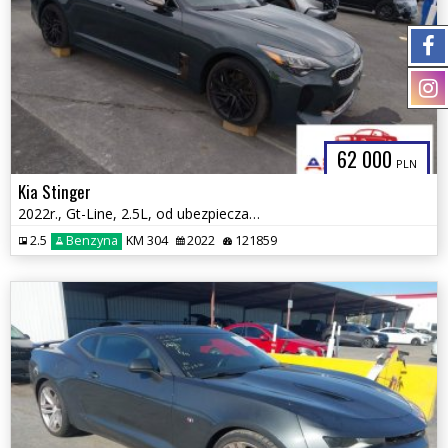
62 000
PLN
Kia Stinger
2022r., Gt-Line, 2.5L, od ubezpieczalni
2.5
Benzyna
KM 304
2022
121859