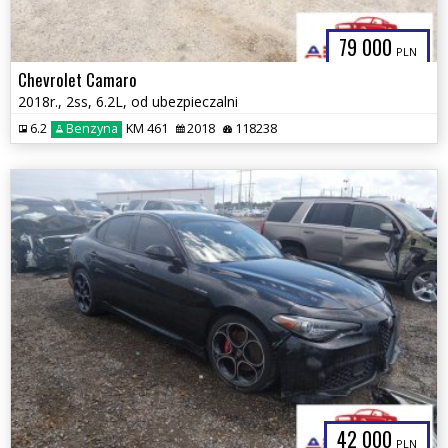
79 000
PLN
Chevrolet Camaro
2018r., 2ss, 6.2L, od ubezpieczalni
6.2
Benzyna
KM 461
2018
118238
42 000
PLN