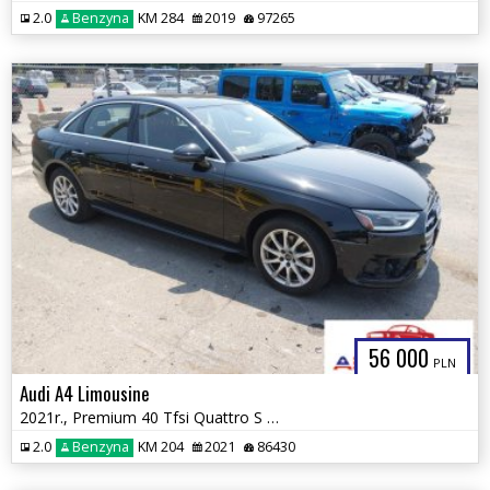
2.0
Benzyna
KM 284
2019
97265
56 000
PLN
Audi A4 Limousine
2021r., Premium 40 Tfsi Quattro S Tronic, 2L, od ubezpieczalni
2.0
Benzyna
KM 204
2021
86430