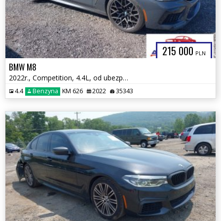
215 000
PLN
BMW M8
2022r., Competition, 4.4L, od ubezpieczalni
4.4
Benzyna
KM 626
2022
35343