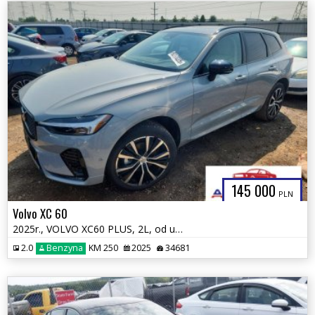
145 000
PLN
Volvo XC 60
2025r., VOLVO XC60 PLUS, 2L, od ubezpieczalni
2.0
Benzyna
KM 250
2025
34681