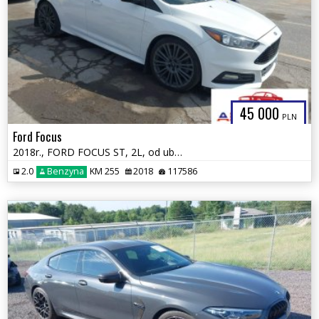
45 000
PLN
Ford Focus
2018r., FORD FOCUS ST, 2L, od ubezpieczalni
2.0
Benzyna
KM 255
2018
117586