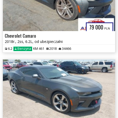
79 000
PLN
Chevrolet Camaro
2018r., 2ss, 6.2L, od ubezpieczalni
6.2
Benzyna
KM 461
2018
34466