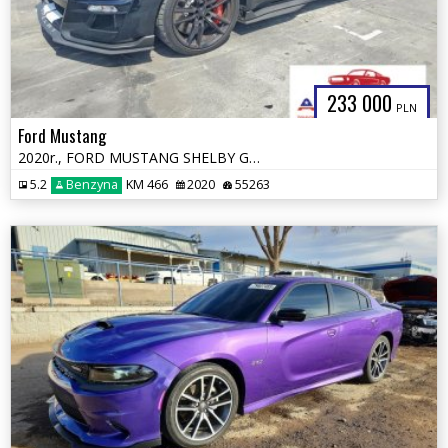
233 000
PLN
Ford Mustang
2020r., FORD MUSTANG SHELBY GT500, 5.2L, od ubezpieczalni
5.2
Benzyna
KM 466
2020
55263