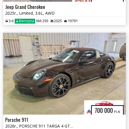
Jeep Grand Cherokee
2025r., Limited, 3.6L, AWD
3.6
Benzyna
KM 293
2025
19791
700 000
PLN
Porsche 911
2026r., PORSCHE 911 TARGA 4 GTS, 3.6L, od ubezpieczalni