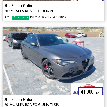
Alfa Romeo Giulia
2022r., ALFA ROMEO GIULIA VELOCE TI RWD, 2L, od ubezpieczalni
2.0
Benzyna
KM 284
2022
123819
41 000
PLN
Alfa Romeo Giulia
2019r., ALFA ROMEO GIULIA TI SPORT AWD, 2L, od ubezpieczalni