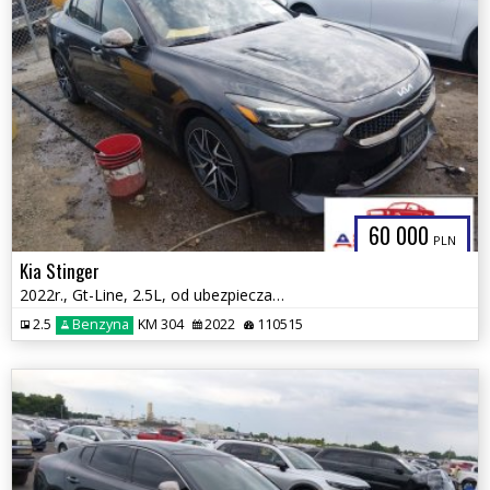
60 000
PLN
Kia Stinger
2022r., Gt-Line, 2.5L, od ubezpieczalni
2.5
Benzyna
KM 304
2022
110515