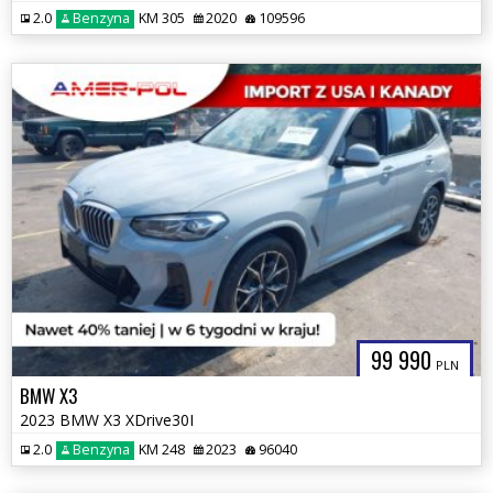
2.0
Benzyna
KM 305
2020
109596
99 990
PLN
BMW X3
2023 BMW X3 XDrive30I
2.0
Benzyna
KM 248
2023
96040