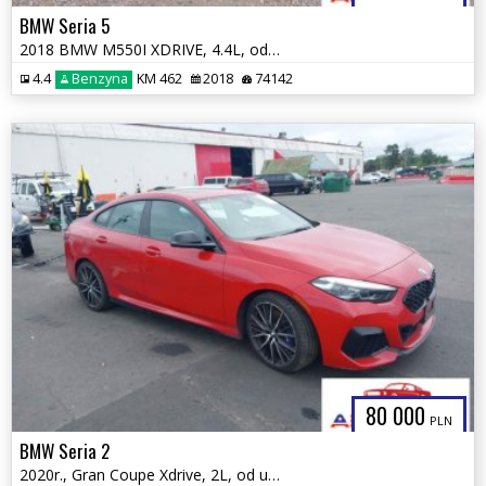
BMW Seria 5
2018 BMW M550I XDRIVE, 4.4L, od ubezpieczalni
4.4
Benzyna
KM 462
2018
74142
80 000
PLN
BMW Seria 2
2020r., Gran Coupe Xdrive, 2L, od ubezpieczalni