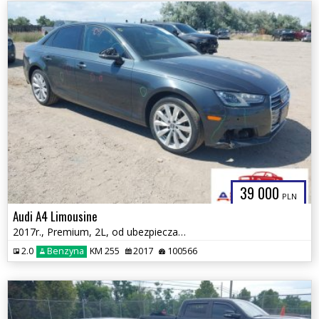
39 000
PLN
Audi A4 Limousine
2017r., Premium, 2L, od ubezpieczalni
2.0
Benzyna
KM 255
2017
100566