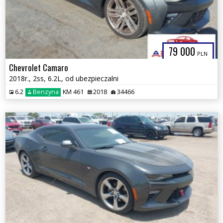
79 000
PLN
Chevrolet Camaro
2018r., 2ss, 6.2L, od ubezpieczalni
6.2
Benzyna
KM 461
2018
34466