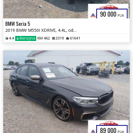
90 000
PLN
BMW Seria 5
2019 BMW M550I XDRIVE, 4.4L, od ubezpieczalni
4.4
Benzyna
KM 462
2019
61641
89 000
PLN