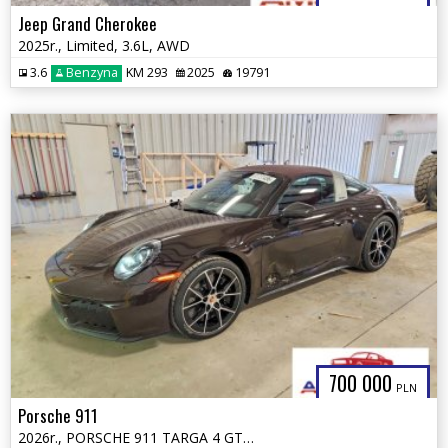
Jeep Grand Cherokee
2025r., Limited, 3.6L, AWD
3.6
Benzyna
KM 293
2025
19791
700 000
PLN
Porsche 911
2026r., PORSCHE 911 TARGA 4 GTS, 3.6L, od ubezpieczalni