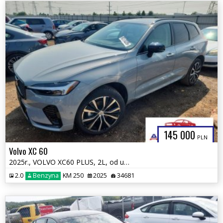
145 000
PLN
Volvo XC 60
2025r., VOLVO XC60 PLUS, 2L, od ubezpieczalni
2.0
Benzyna
KM 250
2025
34681