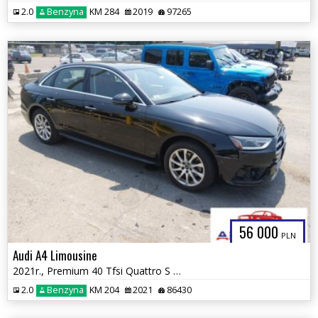
2.0
Benzyna
KM 284
2019
97265
56 000
PLN
Audi A4 Limousine
2021r., Premium 40 Tfsi Quattro S Tronic, 2L, od ubezpieczalni
2.0
Benzyna
KM 204
2021
86430