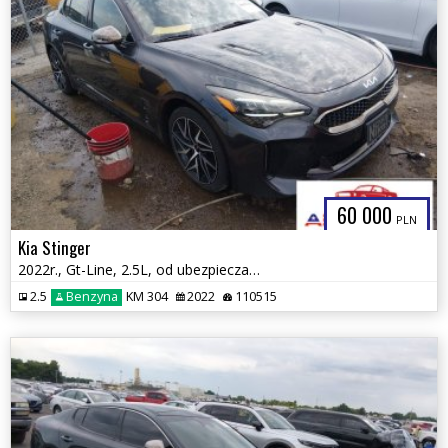
60 000
PLN
Kia Stinger
2022r., Gt-Line, 2.5L, od ubezpieczalni
2.5
Benzyna
KM 304
2022
110515