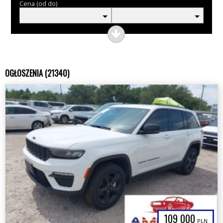
Cena (od do)
OGŁOSZENIA (21340)
109 000
PLN