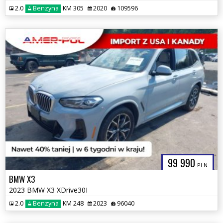
2.0
Benzyna
KM 305
2020
109596
99 990
PLN
BMW X3
2023 BMW X3 XDrive30I
2.0
Benzyna
KM 248
2023
96040