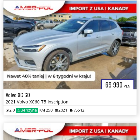
69 990
PLN
Volvo XC 60
2021 Volvo XC60 T5 Inscription
2.0
Benzyna
KM 250
2021
75512