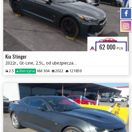
62 000
PLN
Kia Stinger
2022r., Gt-Line, 2.5L, od ubezpieczalni
2.5
Benzyna
KM 304
2022
121859