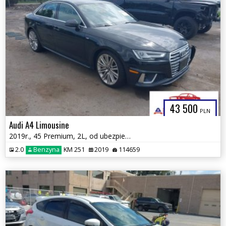
43 500
PLN
Audi A4 Limousine
2019r., 45 Premium, 2L, od ubezpieczalni
2.0
Benzyna
KM 251
2019
114659