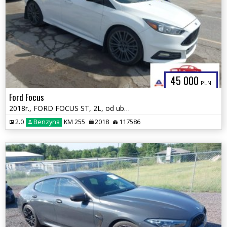
45 000
PLN
Ford Focus
2018r., FORD FOCUS ST, 2L, od ubezpieczalni
2.0
Benzyna
KM 255
2018
117586