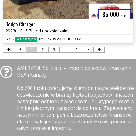
85 000
PLN
Dodge Charger
2023r., R, 5.7L, od ubezpieczalni
5.7
Benzyna
KM 375
2023
89851
1
2
3
4
5
AMER-POL Sp. z o.o. – Import pojazdów i maszyn z
USA i Kanady
Od 2001 roku oferujemy klientom nasze wieloletnie
doświadczenie w branży licytacji pojazdów i maszyn
następnie odbioru z placu domu aukcyjnego oraz w
ich bezpiecznym transporcie do kraju. Zapewniamy
naszym klientom pełne bezpieczeństwo finansowe
dla transakcji zakupu oraz kompleksową pomoc w
całym procesie importu.