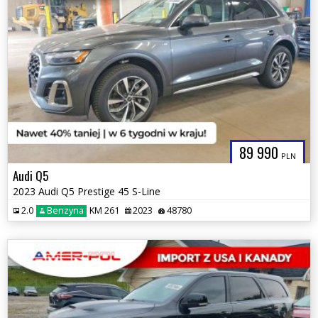
89 990
PLN
Audi Q5
2023 Audi Q5 Prestige 45 S-Line
2.0
Benzyna
KM 261
2023
48780