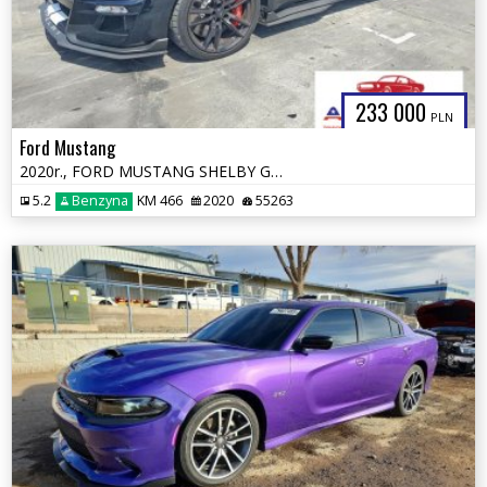
233 000
PLN
Ford Mustang
2020r., FORD MUSTANG SHELBY GT500, 5.2L, od ubezpieczalni
5.2
Benzyna
KM 466
2020
55263