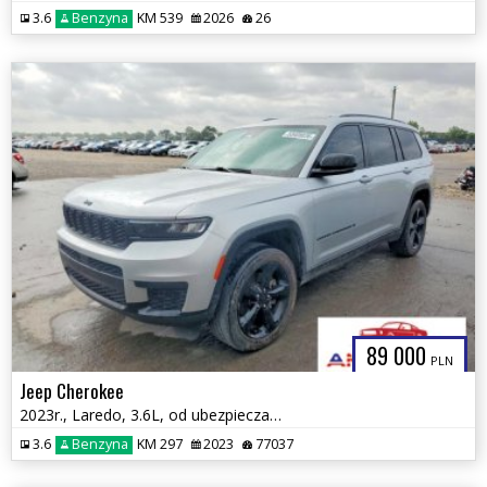
3.6
Benzyna
KM 539
2026
26
89 000
PLN
Jeep Cherokee
2023r., Laredo, 3.6L, od ubezpieczalni
3.6
Benzyna
KM 297
2023
77037