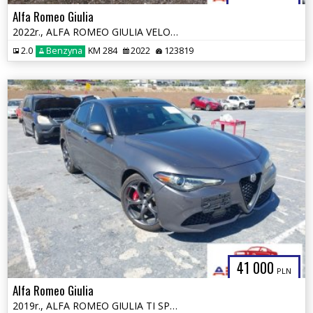
Alfa Romeo Giulia
2022r., ALFA ROMEO GIULIA VELOCE TI RWD, 2L, od ubezpieczalni
2.0
Benzyna
KM 284
2022
123819
41 000
PLN
Alfa Romeo Giulia
2019r., ALFA ROMEO GIULIA TI SPORT AWD, 2L, od ubezpieczalni