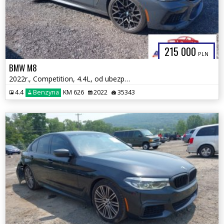
215 000
PLN
BMW M8
2022r., Competition, 4.4L, od ubezpieczalni
4.4
Benzyna
KM 626
2022
35343