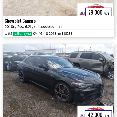
79 000
PLN
Chevrolet Camaro
2018r., 2ss, 6.2L, od ubezpieczalni
6.2
Benzyna
KM 461
2018
118238
42 000
PLN