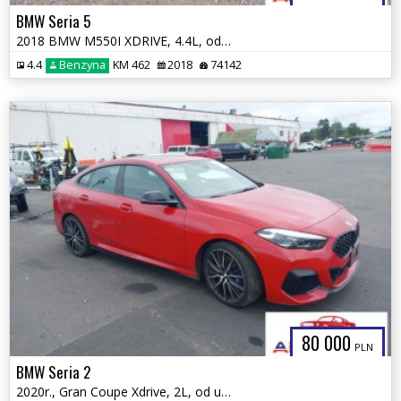
BMW Seria 5
2018 BMW M550I XDRIVE, 4.4L, od ubezpieczalni
4.4
Benzyna
KM 462
2018
74142
80 000
PLN
BMW Seria 2
2020r., Gran Coupe Xdrive, 2L, od ubezpieczalni