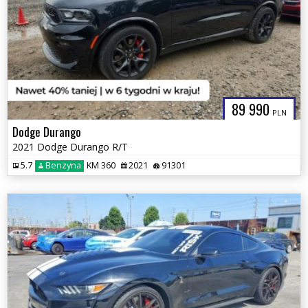
89 990
PLN
Dodge Durango
2021 Dodge Durango R/T
5.7
Benzyna
KM 360
2021
91301