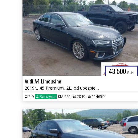
43 500
PLN
Audi A4 Limousine
2019r., 45 Premium, 2L, od ubezpieczalni
2.0
Benzyna
KM 251
2019
114659