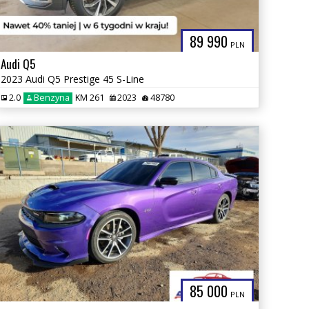
89 990
PLN
Audi Q5
2023 Audi Q5 Prestige 45 S-Line
2.0
Benzyna
KM 261
2023
48780
85 000
PLN