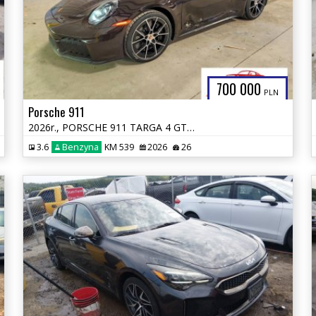
700 000
PLN
Porsche 911
2026r., PORSCHE 911 TARGA 4 GTS, 3.6L, od ubezpieczalni
3.6
Benzyna
KM 539
2026
26