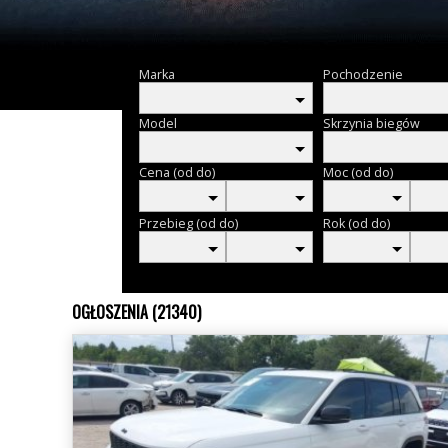
Marka
Pochodzenie
Model
Skrzynia biegów
Cena (od do)
Moc (od do)
Przebieg (od do)
Rok (od do)
OGŁOSZENIA (21340)