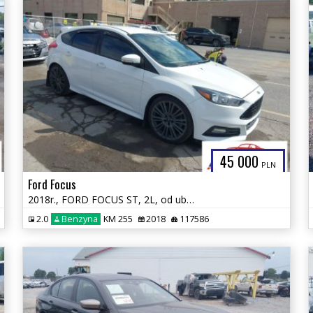
45 000
PLN
Ford Focus
2018r., FORD FOCUS ST, 2L, od ubezpieczalni
2.0
Benzyna
KM 255
2018
117586