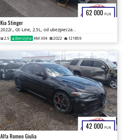
62 000
PLN
Kia Stinger
2022r., Gt-Line, 2.5L, od ubezpieczalni
2.5
Benzyna
KM 304
2022
121859
42 000
PLN
Alfa Romeo Giulia