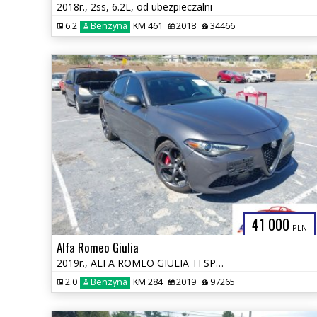
2018r., 2ss, 6.2L, od ubezpieczalni
6.2
Benzyna
KM 461
2018
34466
41 000
PLN
Alfa Romeo Giulia
2019r., ALFA ROMEO GIULIA TI SPORT AWD, 2L, od ubezpieczalni
2.0
Benzyna
KM 284
2019
97265