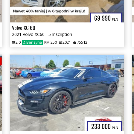
69 990
PLN
Volvo XC 60
2021 Volvo XC60 T5 Inscription
2.0
Benzyna
KM 250
2021
75512
233 000
PLN