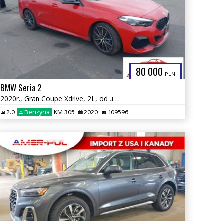
80 000
PLN
BMW Seria 2
2020r., Gran Coupe Xdrive, 2L, od ubezpieczalni
2.0
Benzyna
KM 305
2020
109596