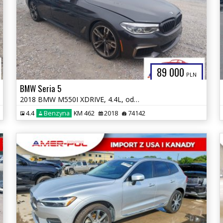
89 000
PLN
BMW Seria 5
2018 BMW M550I XDRIVE, 4.4L, od ubezpieczalni
4.4
Benzyna
KM 462
2018
74142