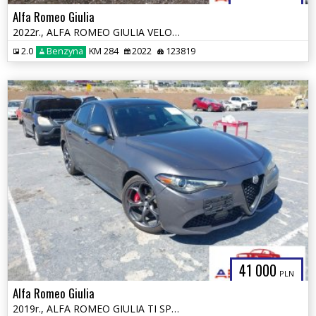
Alfa Romeo Giulia
2022r., ALFA ROMEO GIULIA VELOCE TI RWD, 2L, od ubezpieczalni
2.0
Benzyna
KM 284
2022
123819
41 000
PLN
Alfa Romeo Giulia
2019r., ALFA ROMEO GIULIA TI SPORT AWD, 2L, od ubezpieczalni