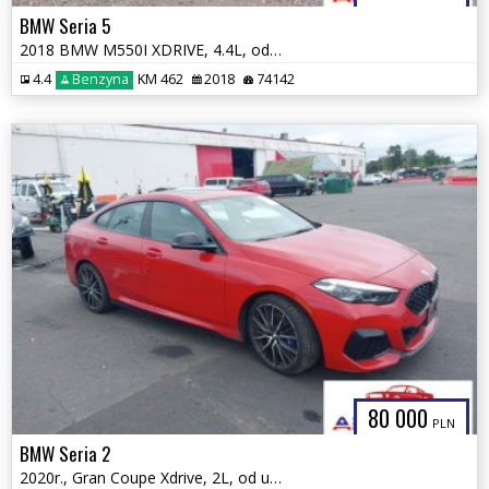
BMW Seria 5
2018 BMW M550I XDRIVE, 4.4L, od ubezpieczalni
4.4
Benzyna
KM 462
2018
74142
80 000
PLN
BMW Seria 2
2020r., Gran Coupe Xdrive, 2L, od ubezpieczalni