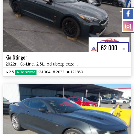
62 000
PLN
Kia Stinger
2022r., Gt-Line, 2.5L, od ubezpieczalni
2.5
Benzyna
KM 304
2022
121859