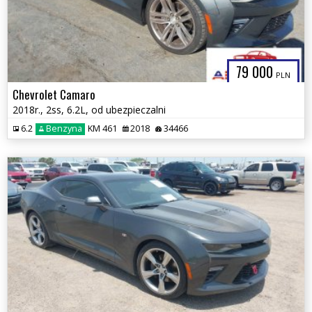
79 000
PLN
Chevrolet Camaro
2018r., 2ss, 6.2L, od ubezpieczalni
6.2
Benzyna
KM 461
2018
34466