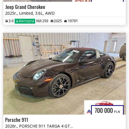
Jeep Grand Cherokee
2025r., Limited, 3.6L, AWD
3.6
Benzyna
KM 293
2025
19791
700 000
PLN
Porsche 911
2026r., PORSCHE 911 TARGA 4 GTS, 3.6L, od ubezpieczalni