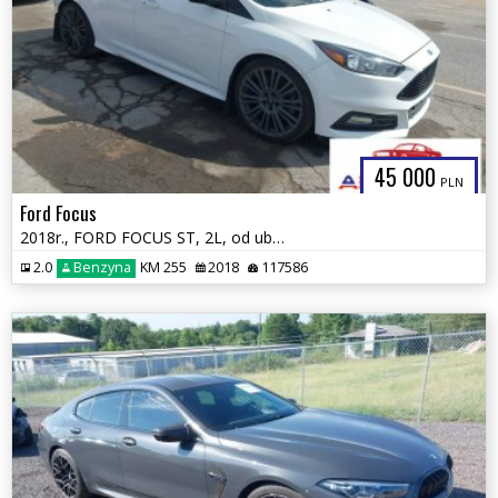
45 000
PLN
Ford Focus
2018r., FORD FOCUS ST, 2L, od ubezpieczalni
2.0
Benzyna
KM 255
2018
117586