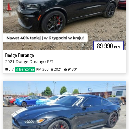
89 990
PLN
Dodge Durango
2021 Dodge Durango R/T
5.7
Benzyna
KM 360
2021
91301