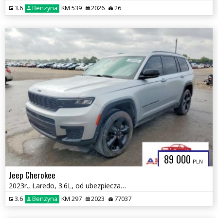
3.6
Benzyna
KM 539
2026
26
89 000
PLN
Jeep Cherokee
2023r., Laredo, 3.6L, od ubezpieczalni
3.6
Benzyna
KM 297
2023
77037