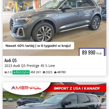
89 990
PLN
Audi Q5
2023 Audi Q5 Prestige 45 S-Line
2.0
Benzyna
KM 261
2023
48780