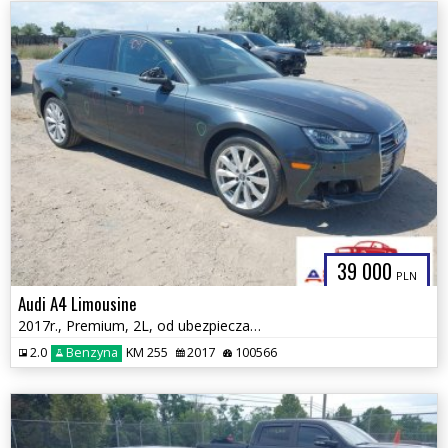
39 000
PLN
Audi A4 Limousine
2017r., Premium, 2L, od ubezpieczalni
2.0
Benzyna
KM 255
2017
100566