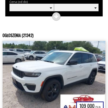
Cena (od do)
OGŁOSZENIA (21342)
109 000
PLN