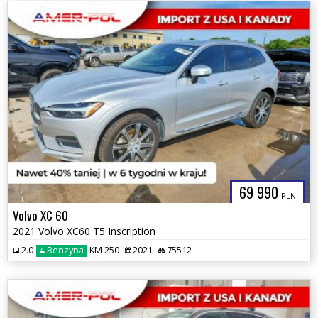
69 990
PLN
Volvo XC 60
2021 Volvo XC60 T5 Inscription
2.0
Benzyna
KM 250
2021
75512