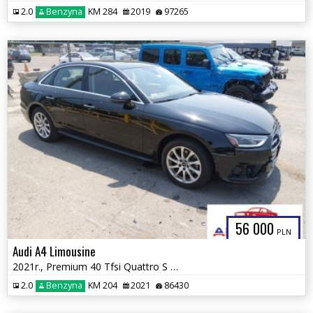
2.0
Benzyna
KM 284
2019
97265
56 000
PLN
Audi A4 Limousine
2021r., Premium 40 Tfsi Quattro S Tronic, 2L, od ubezpieczalni
2.0
Benzyna
KM 204
2021
86430