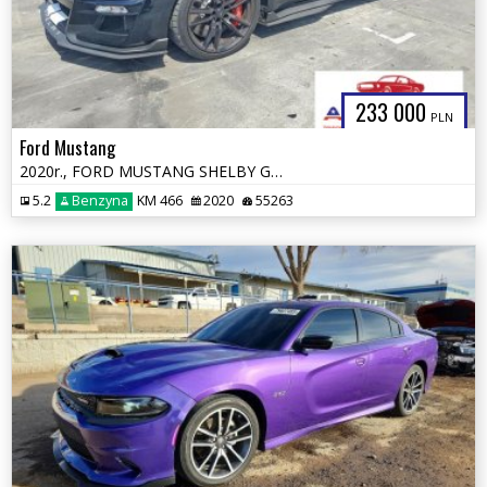
233 000
PLN
Ford Mustang
2020r., FORD MUSTANG SHELBY GT500, 5.2L, od ubezpieczalni
5.2
Benzyna
KM 466
2020
55263