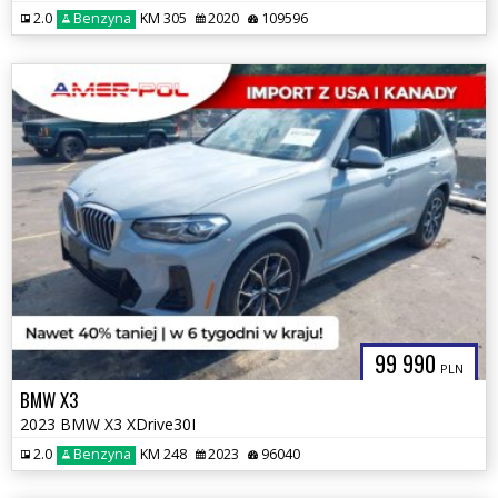
2.0
Benzyna
KM 305
2020
109596
99 990
PLN
BMW X3
2023 BMW X3 XDrive30I
2.0
Benzyna
KM 248
2023
96040