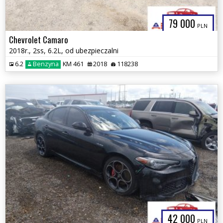
79 000
PLN
Chevrolet Camaro
2018r., 2ss, 6.2L, od ubezpieczalni
6.2
Benzyna
KM 461
2018
118238
42 000
PLN