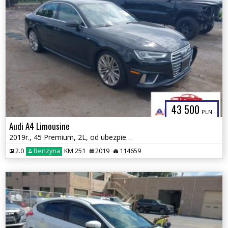
43 500
PLN
Audi A4 Limousine
2019r., 45 Premium, 2L, od ubezpieczalni
2.0
Benzyna
KM 251
2019
114659