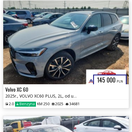
145 000
PLN
Volvo XC 60
2025r., VOLVO XC60 PLUS, 2L, od ubezpieczalni
2.0
Benzyna
KM 250
2025
34681