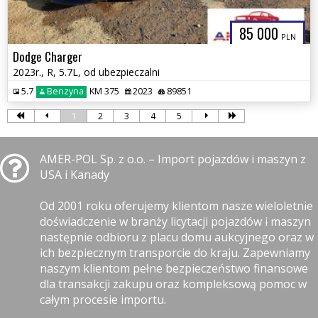
85 000
PLN
Dodge Charger
2023r., R, 5.7L, od ubezpieczalni
5.7
Benzyna
KM 375
2023
89851
1
2
3
4
5
AMER-POL Sp. z o.o. – Import pojazdów i maszyn z
USA i Kanady
Od 2001 roku oferujemy klientom nasze wieloletnie
doświadczenie w branży licytacji pojazdów i maszyn
następnie odbioru z placu domu aukcyjnego oraz w
ich bezpiecznym transporcie do kraju. Zapewniamy
naszym klientom pełne bezpieczeństwo finansowe
dla transakcji zakupu oraz kompleksową pomoc w
całym procesie importu.