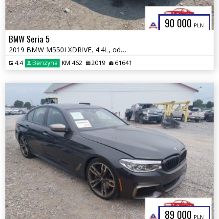
90 000
PLN
BMW Seria 5
2019 BMW M550I XDRIVE, 4.4L, od ubezpieczalni
4.4
Benzyna
KM 462
2019
61641
89 000
PLN