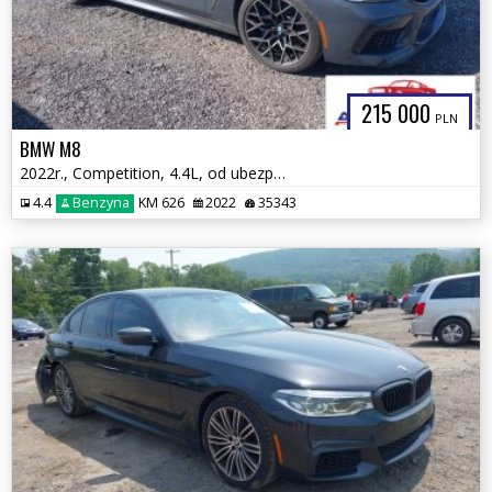
215 000
PLN
BMW M8
2022r., Competition, 4.4L, od ubezpieczalni
4.4
Benzyna
KM 626
2022
35343