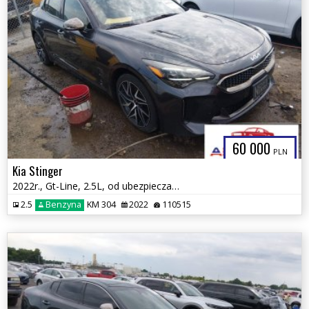
60 000
PLN
Kia Stinger
2022r., Gt-Line, 2.5L, od ubezpieczalni
2.5
Benzyna
KM 304
2022
110515