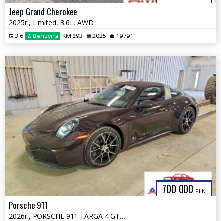
Jeep Grand Cherokee
2025r., Limited, 3.6L, AWD
3.6
Benzyna
KM 293
2025
19791
700 000
PLN
Porsche 911
2026r., PORSCHE 911 TARGA 4 GTS, 3.6L, od ubezpieczalni