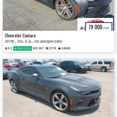
79 000
PLN
Chevrolet Camaro
2018r., 2ss, 6.2L, od ubezpieczalni
6.2
Benzyna
KM 461
2018
34466