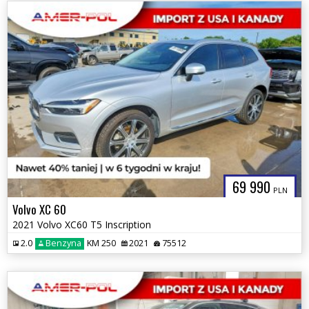
69 990
PLN
Volvo XC 60
2021 Volvo XC60 T5 Inscription
2.0
Benzyna
KM 250
2021
75512