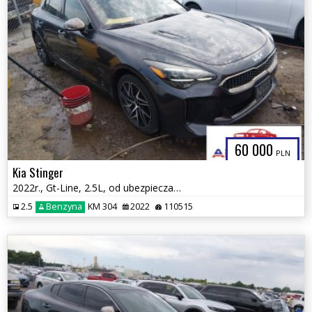
60 000
PLN
Kia Stinger
2022r., Gt-Line, 2.5L, od ubezpieczalni
2.5
Benzyna
KM 304
2022
110515