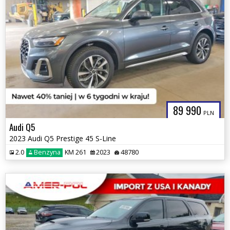
89 990
PLN
Audi Q5
2023 Audi Q5 Prestige 45 S-Line
2.0
Benzyna
KM 261
2023
48780