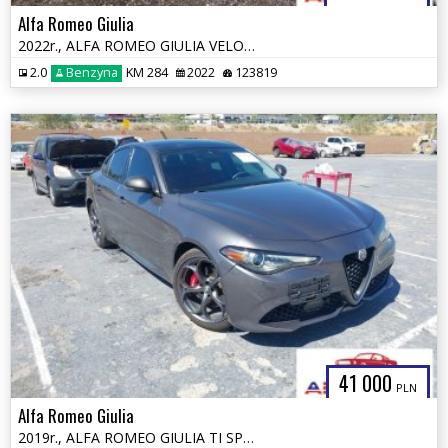
Alfa Romeo Giulia
2022r., ALFA ROMEO GIULIA VELOCE TI RWD, 2L, od ubezpieczalni
2.0
Benzyna
KM 284
2022
123819
41 000
PLN
Alfa Romeo Giulia
2019r., ALFA ROMEO GIULIA TI SPORT AWD, 2L, od ubezpieczalni