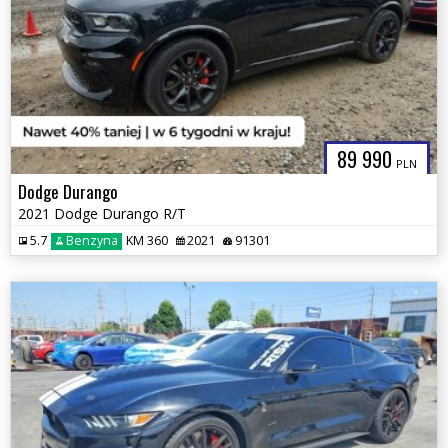
89 990
PLN
Dodge Durango
2021 Dodge Durango R/T
5.7
Benzyna
KM 360
2021
91301