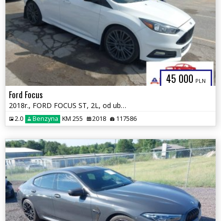
45 000
PLN
Ford Focus
2018r., FORD FOCUS ST, 2L, od ubezpieczalni
2.0
Benzyna
KM 255
2018
117586