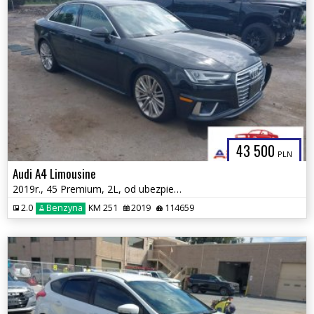
43 500
PLN
Audi A4 Limousine
2019r., 45 Premium, 2L, od ubezpieczalni
2.0
Benzyna
KM 251
2019
114659