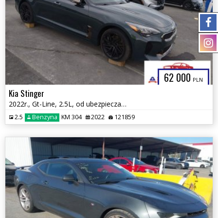
62 000
PLN
Kia Stinger
2022r., Gt-Line, 2.5L, od ubezpieczalni
2.5
Benzyna
KM 304
2022
121859