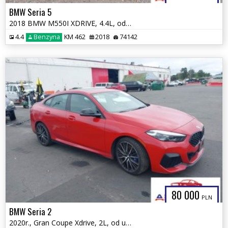
BMW Seria 5
2018 BMW M550I XDRIVE, 4.4L, od ubezpieczalni
4.4
Benzyna
KM 462
2018
74142
80 000
PLN
BMW Seria 2
2020r., Gran Coupe Xdrive, 2L, od ubezpieczalni