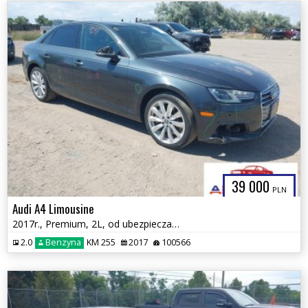
39 000
PLN
Audi A4 Limousine
2017r., Premium, 2L, od ubezpieczalni
2.0
Benzyna
KM 255
2017
100566