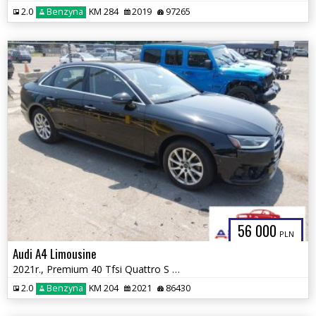
2.0
Benzyna
KM 284
2019
97265
56 000
PLN
Audi A4 Limousine
2021r., Premium 40 Tfsi Quattro S Tronic, 2L, od ubezpieczalni
2.0
Benzyna
KM 204
2021
86430