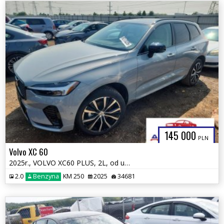
145 000
PLN
Volvo XC 60
2025r., VOLVO XC60 PLUS, 2L, od ubezpieczalni
2.0
Benzyna
KM 250
2025
34681