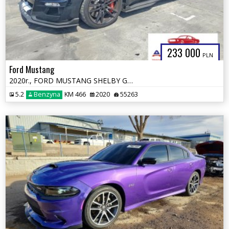
233 000
PLN
Ford Mustang
2020r., FORD MUSTANG SHELBY GT500, 5.2L, od ubezpieczalni
5.2
Benzyna
KM 466
2020
55263