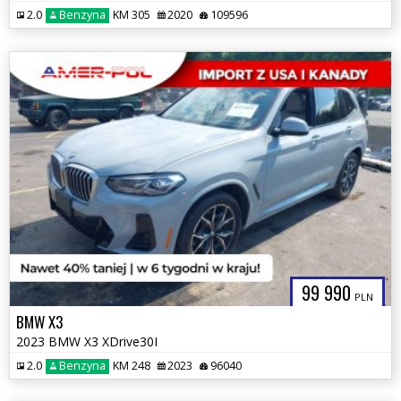
2.0
Benzyna
KM 305
2020
109596
99 990
PLN
BMW X3
2023 BMW X3 XDrive30I
2.0
Benzyna
KM 248
2023
96040