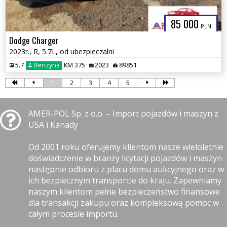
85 000
PLN
Dodge Charger
2023r., R, 5.7L, od ubezpieczalni
5.7
Benzyna
KM 375
2023
89851
1
2
3
4
5
AMER-POL Sp. z o.o. – Import pojazdów i maszyn z
USA i Kanady
Od 2001 roku oferujemy klientom nasze wieloletnie
doświadczenie w branży licytacji pojazdów i maszyn
następnie odbioru z placu domu aukcyjnego oraz w
ich bezpiecznym transporcie do kraju. Zapewniamy
naszym klientom pełne bezpieczeństwo finansowe
dla transakcji zakupu oraz kompleksową pomoc w
całym procesie importu.