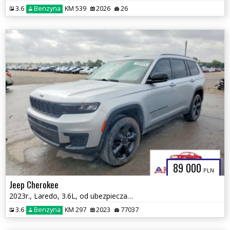
3.6
Benzyna
KM 539
2026
26
89 000
PLN
Jeep Cherokee
2023r., Laredo, 3.6L, od ubezpieczalni
3.6
Benzyna
KM 297
2023
77037