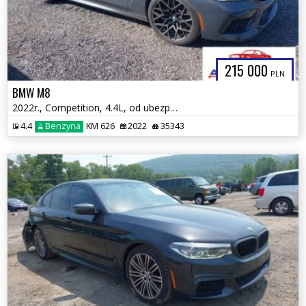
215 000
PLN
BMW M8
2022r., Competition, 4.4L, od ubezpieczalni
4.4
Benzyna
KM 626
2022
35343