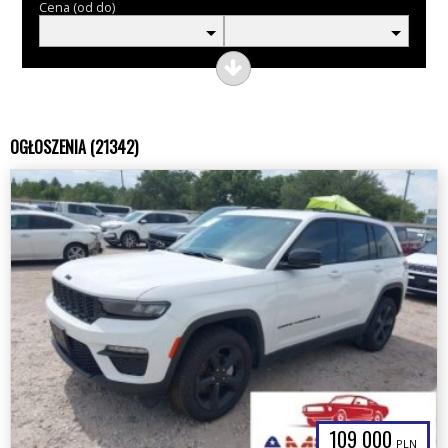
Cena (od do)
OGŁOSZENIA (21342)
109 000
PLN