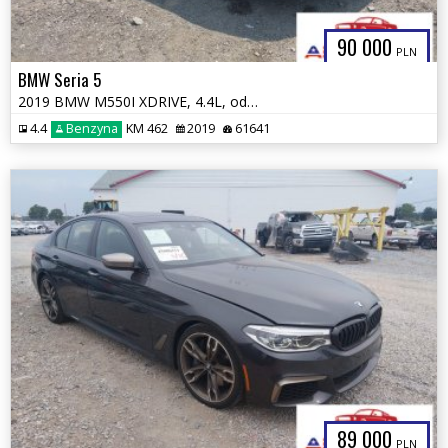
90 000
PLN
BMW Seria 5
2019 BMW M550I XDRIVE, 4.4L, od ubezpieczalni
4.4
Benzyna
KM 462
2019
61641
89 000
PLN