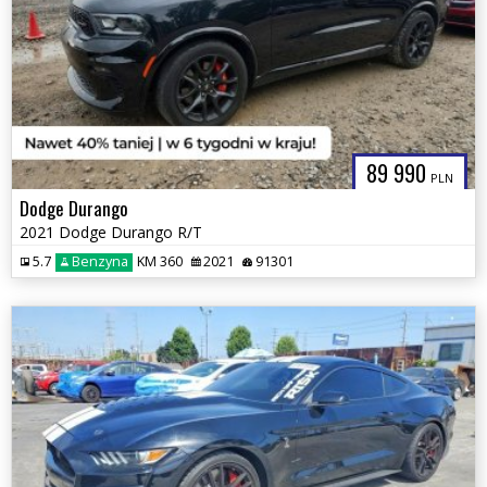
89 990
PLN
Dodge Durango
2021 Dodge Durango R/T
5.7
Benzyna
KM 360
2021
91301