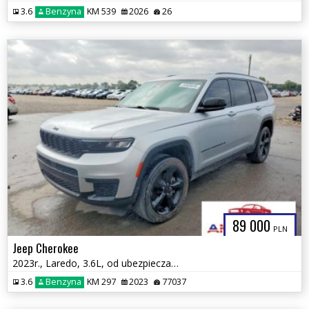
3.6
Benzyna
KM 539
2026
26
89 000
PLN
Jeep Cherokee
2023r., Laredo, 3.6L, od ubezpieczalni
3.6
Benzyna
KM 297
2023
77037