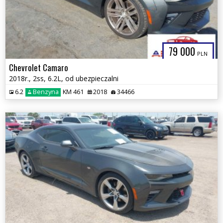
79 000
PLN
Chevrolet Camaro
2018r., 2ss, 6.2L, od ubezpieczalni
6.2
Benzyna
KM 461
2018
34466