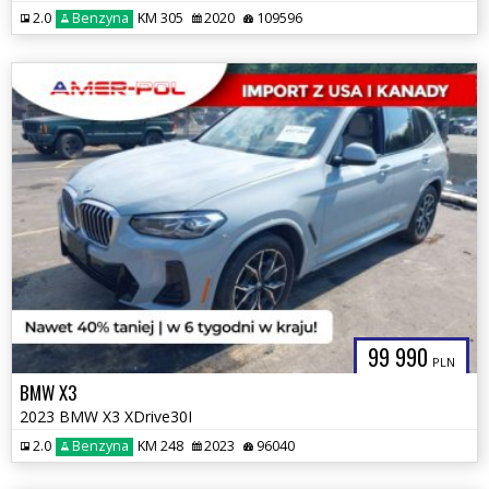
2.0
Benzyna
KM 305
2020
109596
99 990
PLN
BMW X3
2023 BMW X3 XDrive30I
2.0
Benzyna
KM 248
2023
96040