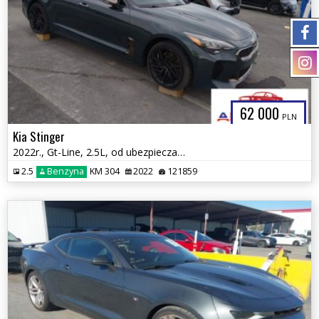
62 000
PLN
Kia Stinger
2022r., Gt-Line, 2.5L, od ubezpieczalni
2.5
Benzyna
KM 304
2022
121859