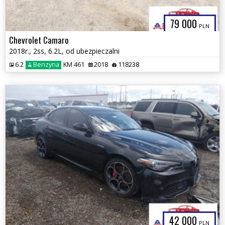
79 000
PLN
Chevrolet Camaro
2018r., 2ss, 6.2L, od ubezpieczalni
6.2
Benzyna
KM 461
2018
118238
42 000
PLN