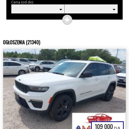
Cena (od do)
OGŁOSZENIA (21340)
109 000
PLN