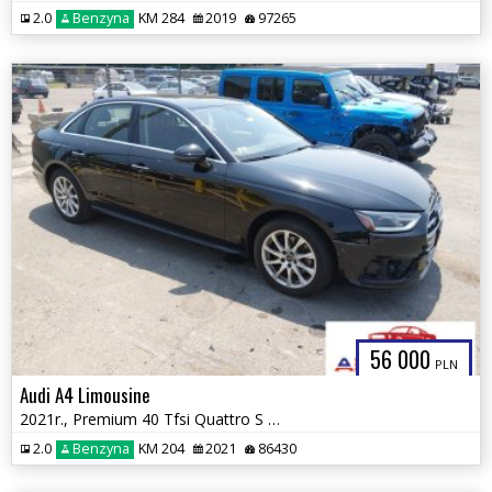
2.0
Benzyna
KM 284
2019
97265
56 000
PLN
Audi A4 Limousine
2021r., Premium 40 Tfsi Quattro S Tronic, 2L, od ubezpieczalni
2.0
Benzyna
KM 204
2021
86430