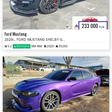
233 000
PLN
Ford Mustang
2020r., FORD MUSTANG SHELBY GT500, 5.2L, od ubezpieczalni
5.2
Benzyna
KM 466
2020
55263