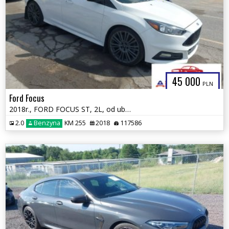
45 000
PLN
Ford Focus
2018r., FORD FOCUS ST, 2L, od ubezpieczalni
2.0
Benzyna
KM 255
2018
117586