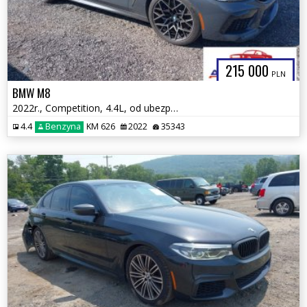
215 000
PLN
BMW M8
2022r., Competition, 4.4L, od ubezpieczalni
4.4
Benzyna
KM 626
2022
35343