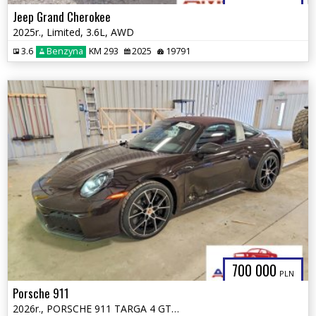
Jeep Grand Cherokee
2025r., Limited, 3.6L, AWD
3.6
Benzyna
KM 293
2025
19791
700 000
PLN
Porsche 911
2026r., PORSCHE 911 TARGA 4 GTS, 3.6L, od ubezpieczalni