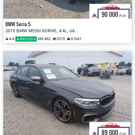
90 000
PLN
BMW Seria 5
2019 BMW M550I XDRIVE, 4.4L, od ubezpieczalni
4.4
Benzyna
KM 462
2019
61641
89 000
PLN