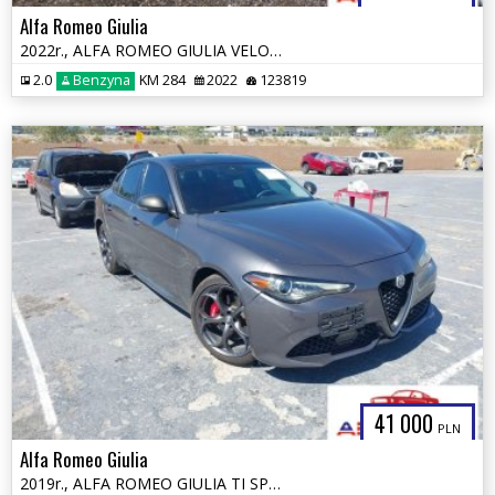
Alfa Romeo Giulia
2022r., ALFA ROMEO GIULIA VELOCE TI RWD, 2L, od ubezpieczalni
2.0
Benzyna
KM 284
2022
123819
41 000
PLN
Alfa Romeo Giulia
2019r., ALFA ROMEO GIULIA TI SPORT AWD, 2L, od ubezpieczalni