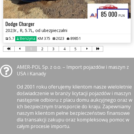
85 000
PLN
Dodge Charger
2023r., R, 5.7L, od ubezpieczalni
5.7
Benzyna
KM 375
2023
89851
1
2
3
4
5
AMER-POL Sp. z o.o. – Import pojazdów i maszyn z
USA i Kanady
Od 2001 roku oferujemy klientom nasze wieloletnie
doświadczenie w branży licytacji pojazdów i maszyn
następnie odbioru z placu domu aukcyjnego oraz w
ich bezpiecznym transporcie do kraju. Zapewniamy
naszym klientom pełne bezpieczeństwo finansowe
dla transakcji zakupu oraz kompleksową pomoc w
całym procesie importu.