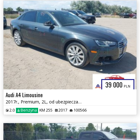
39 000
PLN
Audi A4 Limousine
2017r., Premium, 2L, od ubezpieczalni
2.0
Benzyna
KM 255
2017
100566