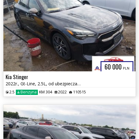
60 000
PLN
Kia Stinger
2022r., Gt-Line, 2.5L, od ubezpieczalni
2.5
Benzyna
KM 304
2022
110515