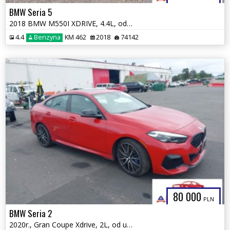
BMW Seria 5
2018 BMW M550I XDRIVE, 4.4L, od ubezpieczalni
4.4
Benzyna
KM 462
2018
74142
80 000
PLN
BMW Seria 2
2020r., Gran Coupe Xdrive, 2L, od ubezpieczalni