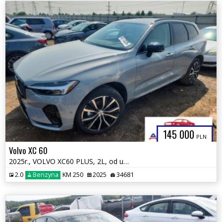
145 000
PLN
Volvo XC 60
2025r., VOLVO XC60 PLUS, 2L, od ubezpieczalni
2.0
Benzyna
KM 250
2025
34681