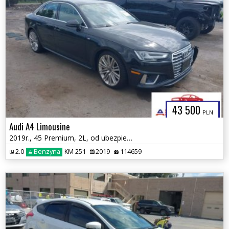
43 500
PLN
Audi A4 Limousine
2019r., 45 Premium, 2L, od ubezpieczalni
2.0
Benzyna
KM 251
2019
114659