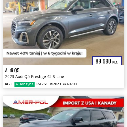
89 990
PLN
Audi Q5
2023 Audi Q5 Prestige 45 S-Line
2.0
Benzyna
KM 261
2023
48780