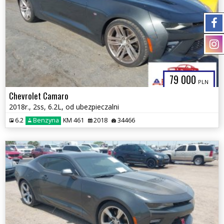
79 000
PLN
Chevrolet Camaro
2018r., 2ss, 6.2L, od ubezpieczalni
6.2
Benzyna
KM 461
2018
34466