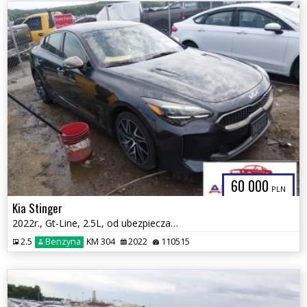
60 000
PLN
Kia Stinger
2022r., Gt-Line, 2.5L, od ubezpieczalni
2.5
Benzyna
KM 304
2022
110515