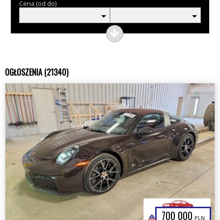
Cena (od do)
OGŁOSZENIA (21340)
700 000
PLN