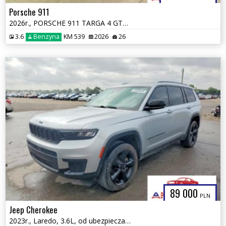
Porsche 911
2026r., PORSCHE 911 TARGA 4 GTS, 3.6L, od ubezpieczalni
3.6
Benzyna
KM 539
2026
26
89 000
PLN
Jeep Cherokee
2023r., Laredo, 3.6L, od ubezpieczalni