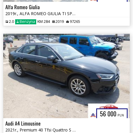
Alfa Romeo Giulia
2019r., ALFA ROMEO GIULIA TI SPORT AWD, 2L, od ubezpieczalni
2.0
Benzyna
KM 284
2019
97265
56 000
PLN
Audi A4 Limousine
2021r., Premium 40 Tfsi Quattro S Tronic, 2L, od ubezpieczalni