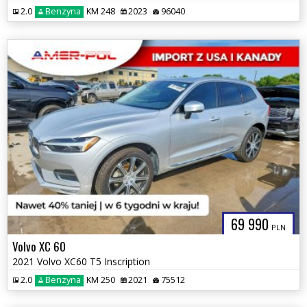
2.0
Benzyna
KM 248
2023
96040
69 990
PLN
Volvo XC 60
2021 Volvo XC60 T5 Inscription
2.0
Benzyna
KM 250
2021
75512