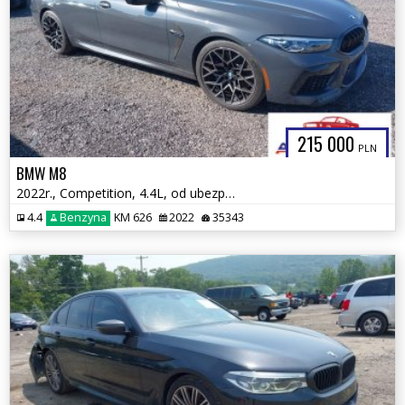
215 000
PLN
BMW M8
2022r., Competition, 4.4L, od ubezpieczalni
4.4
Benzyna
KM 626
2022
35343