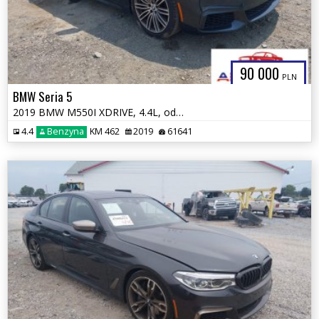
90 000
PLN
BMW Seria 5
2019 BMW M550I XDRIVE, 4.4L, od ubezpieczalni
4.4
Benzyna
KM 462
2019
61641