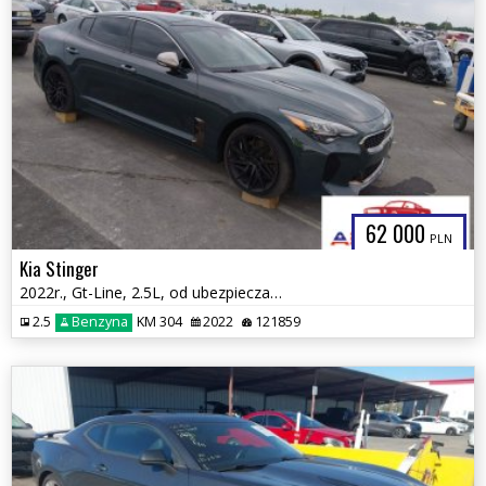
62 000
PLN
Kia Stinger
2022r., Gt-Line, 2.5L, od ubezpieczalni
2.5
Benzyna
KM 304
2022
121859