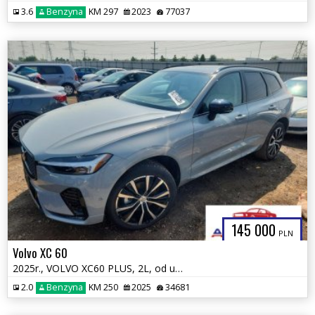
3.6
Benzyna
KM 297
2023
77037
145 000
PLN
Volvo XC 60
2025r., VOLVO XC60 PLUS, 2L, od ubezpieczalni
2.0
Benzyna
KM 250
2025
34681