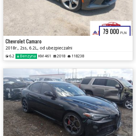
79 000
PLN
Chevrolet Camaro
2018r., 2ss, 6.2L, od ubezpieczalni
6.2
Benzyna
KM 461
2018
118238