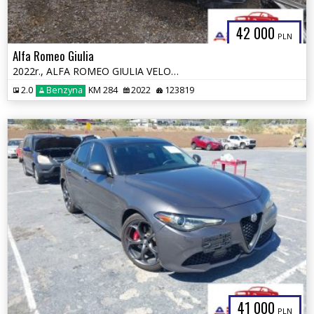
42 000
PLN
Alfa Romeo Giulia
2022r., ALFA ROMEO GIULIA VELOCE TI RWD, 2L, od ubezpieczalni
2.0
Benzyna
KM 284
2022
123819
41 000
PLN