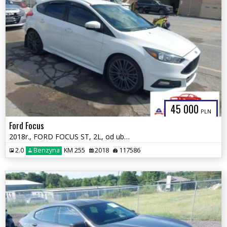
45 000
PLN
Ford Focus
2018r., FORD FOCUS ST, 2L, od ubezpieczalni
2.0
Benzyna
KM 255
2018
117586