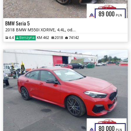
89 000
PLN
BMW Seria 5
2018 BMW M550I XDRIVE, 4.4L, od ubezpieczalni
4.4
Benzyna
KM 462
2018
74142
80 000
PLN