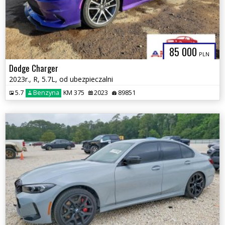
85 000
PLN
Dodge Charger
2023r., R, 5.7L, od ubezpieczalni
5.7
Benzyna
KM 375
2023
89851