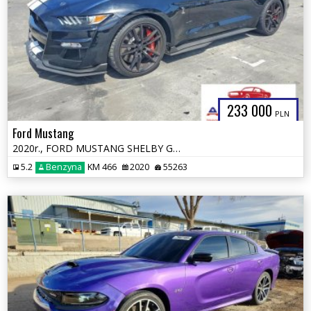
233 000
PLN
Ford Mustang
2020r., FORD MUSTANG SHELBY GT500, 5.2L, od ubezpieczalni
5.2
Benzyna
KM 466
2020
55263