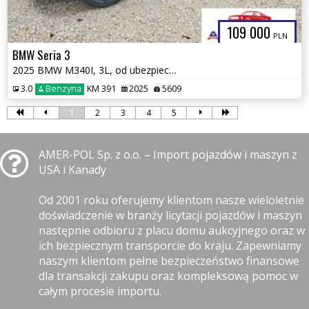
109 000
PLN
BMW Seria 3
2025 BMW M340I, 3L, od ubezpieczalni
3.0
Benzyna
KM 391
2025
5609
1
2
3
4
5
AMER-POL Sp. z o.o. – Import pojazdów i maszyn z
USA i Kanady
Od 2001 roku oferujemy klientom nasze wieloletnie
doświadczenie w branży licytacji pojazdów i maszyn
następnie odbioru z placu domu aukcyjnego oraz w
ich bezpiecznym transporcie do kraju. Zapewniamy
naszym klientom pełne bezpieczeństwo finansowe
dla transakcji zakupu oraz kompleksową pomoc w
całym procesie importu.