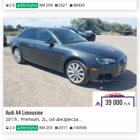
2.0
Benzyna
KM 204
2021
86430
39 000
PLN
Audi A4 Limousine
2017r., Premium, 2L, od ubezpieczalni
2.0
Benzyna
KM 255
2017
100566