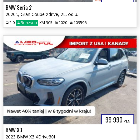
BMW Seria 2
2020r., Gran Coupe Xdrive, 2L, od ubezpieczalni
2.0
Benzyna
KM 305
2020
109596
99 990
PLN
BMW X3
2023 BMW X3 XDrive30I