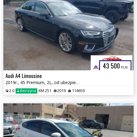
43 500
PLN
Audi A4 Limousine
2019r., 45 Premium, 2L, od ubezpieczalni
2.0
Benzyna
KM 251
2019
114659