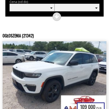
Cena (od do)
OGŁOSZENIA (21342)
109 000
PLN