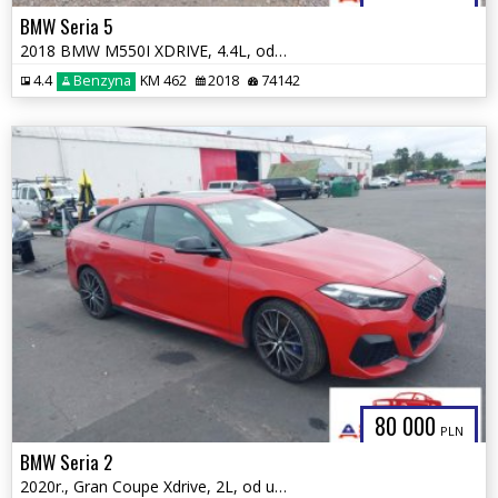
BMW Seria 5
2018 BMW M550I XDRIVE, 4.4L, od ubezpieczalni
4.4
Benzyna
KM 462
2018
74142
80 000
PLN
BMW Seria 2
2020r., Gran Coupe Xdrive, 2L, od ubezpieczalni