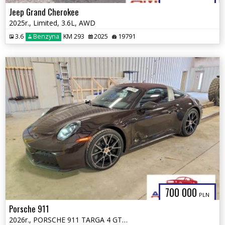
Jeep Grand Cherokee
2025r., Limited, 3.6L, AWD
3.6
Benzyna
KM 293
2025
19791
700 000
PLN
Porsche 911
2026r., PORSCHE 911 TARGA 4 GTS, 3.6L, od ubezpieczalni