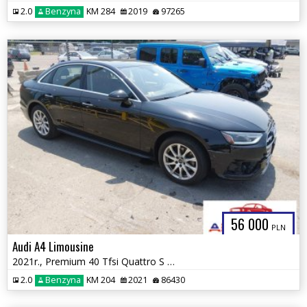
2.0
Benzyna
KM 284
2019
97265
56 000
PLN
Audi A4 Limousine
2021r., Premium 40 Tfsi Quattro S Tronic, 2L, od ubezpieczalni
2.0
Benzyna
KM 204
2021
86430