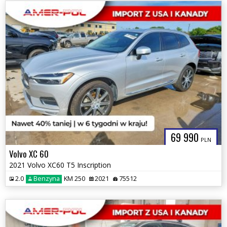
69 990
PLN
Volvo XC 60
2021 Volvo XC60 T5 Inscription
2.0
Benzyna
KM 250
2021
75512