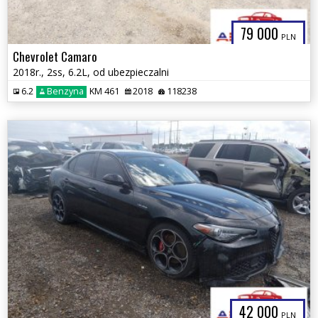
79 000
PLN
Chevrolet Camaro
2018r., 2ss, 6.2L, od ubezpieczalni
6.2
Benzyna
KM 461
2018
118238
42 000
PLN