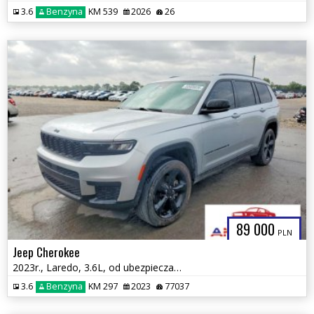
3.6
Benzyna
KM 539
2026
26
89 000
PLN
Jeep Cherokee
2023r., Laredo, 3.6L, od ubezpieczalni
3.6
Benzyna
KM 297
2023
77037