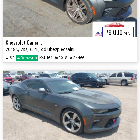
79 000
PLN
Chevrolet Camaro
2018r., 2ss, 6.2L, od ubezpieczalni
6.2
Benzyna
KM 461
2018
34466