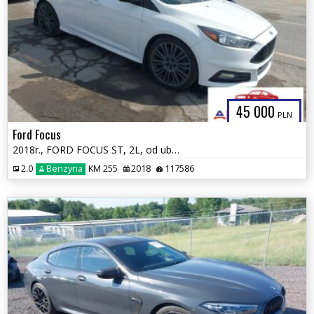
45 000
PLN
Ford Focus
2018r., FORD FOCUS ST, 2L, od ubezpieczalni
2.0
Benzyna
KM 255
2018
117586