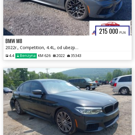
215 000
PLN
BMW M8
2022r., Competition, 4.4L, od ubezpieczalni
4.4
Benzyna
KM 626
2022
35343