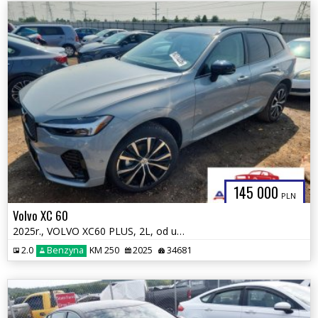
145 000
PLN
Volvo XC 60
2025r., VOLVO XC60 PLUS, 2L, od ubezpieczalni
2.0
Benzyna
KM 250
2025
34681