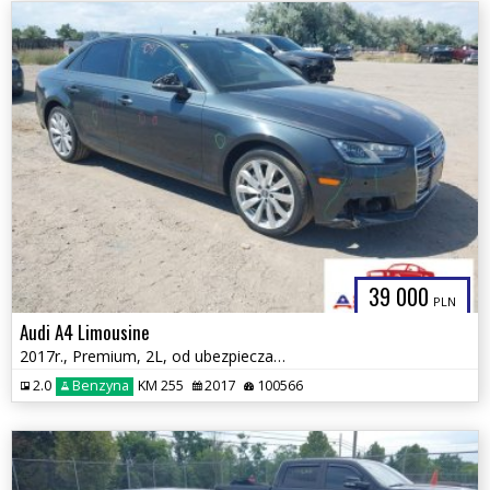
39 000
PLN
Audi A4 Limousine
2017r., Premium, 2L, od ubezpieczalni
2.0
Benzyna
KM 255
2017
100566