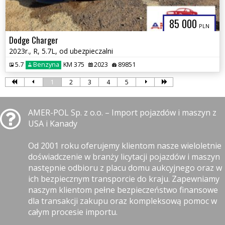
85 000
PLN
Dodge Charger
2023r., R, 5.7L, od ubezpieczalni
5.7
Benzyna
KM 375
2023
89851
1
2
3
4
5
AMER-POL Sp. z o.o. – Import pojazdów i maszyn z
USA i Kanady
Od 2001 roku oferujemy klientom nasze wieloletnie
doświadczenie w branży licytacji pojazdów i maszyn
następnie odbioru z placu domu aukcyjnego oraz w
ich bezpiecznym transporcie do kraju. Zapewniamy
naszym klientom pełne bezpieczeństwo finansowe
dla transakcji zakupu oraz kompleksową pomoc w
całym procesie importu.