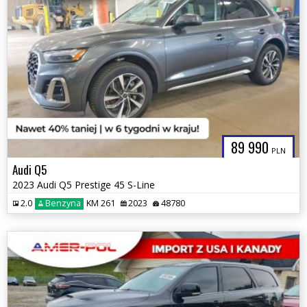
89 990
PLN
Audi Q5
2023 Audi Q5 Prestige 45 S-Line
2.0
Benzyna
KM 261
2023
48780