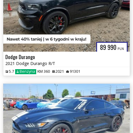
89 990
PLN
Dodge Durango
2021 Dodge Durango R/T
5.7
Benzyna
KM 360
2021
91301