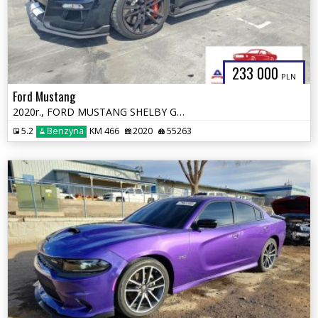
233 000
PLN
Ford Mustang
2020r., FORD MUSTANG SHELBY GT500, 5.2L, od ubezpieczalni
5.2
Benzyna
KM 466
2020
55263