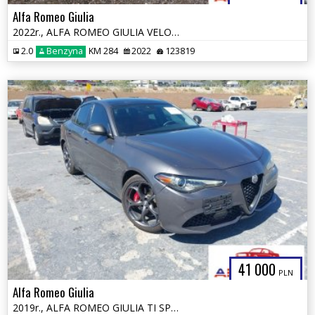
Alfa Romeo Giulia
2022r., ALFA ROMEO GIULIA VELOCE TI RWD, 2L, od ubezpieczalni
2.0
Benzyna
KM 284
2022
123819
41 000
PLN
Alfa Romeo Giulia
2019r., ALFA ROMEO GIULIA TI SPORT AWD, 2L, od ubezpieczalni