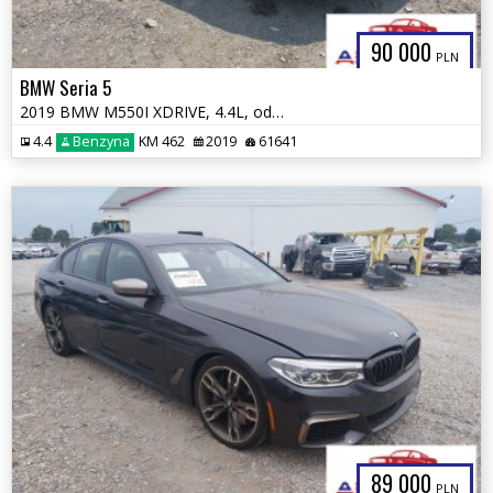
90 000
PLN
BMW Seria 5
2019 BMW M550I XDRIVE, 4.4L, od ubezpieczalni
4.4
Benzyna
KM 462
2019
61641
89 000
PLN