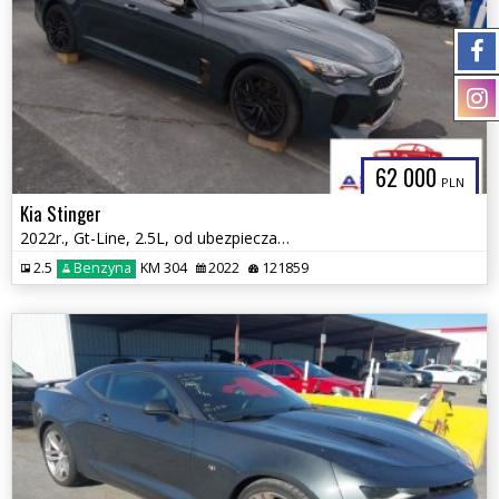
62 000
PLN
Kia Stinger
2022r., Gt-Line, 2.5L, od ubezpieczalni
2.5
Benzyna
KM 304
2022
121859