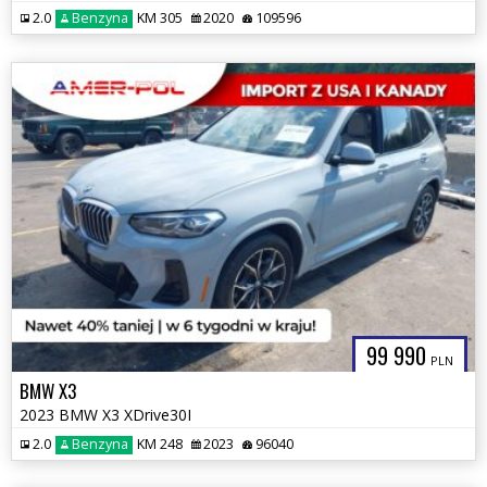
2.0
Benzyna
KM 305
2020
109596
99 990
PLN
BMW X3
2023 BMW X3 XDrive30I
2.0
Benzyna
KM 248
2023
96040