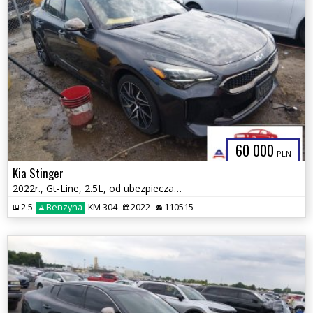
60 000
PLN
Kia Stinger
2022r., Gt-Line, 2.5L, od ubezpieczalni
2.5
Benzyna
KM 304
2022
110515