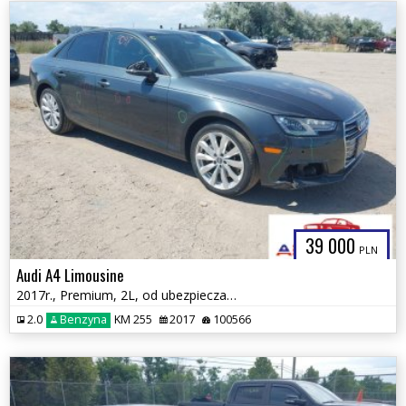
39 000
PLN
Audi A4 Limousine
2017r., Premium, 2L, od ubezpieczalni
2.0
Benzyna
KM 255
2017
100566