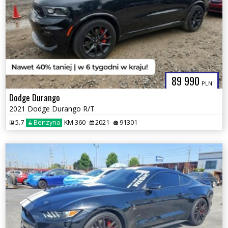
89 990
PLN
Dodge Durango
2021 Dodge Durango R/T
5.7
Benzyna
KM 360
2021
91301