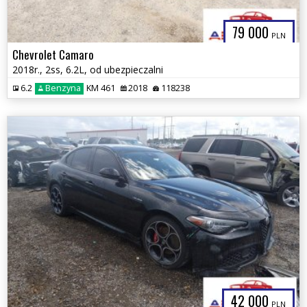
79 000
PLN
Chevrolet Camaro
2018r., 2ss, 6.2L, od ubezpieczalni
6.2
Benzyna
KM 461
2018
118238
42 000
PLN