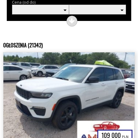
Cena (od do)
OGŁOSZENIA (21342)
109 000
PLN