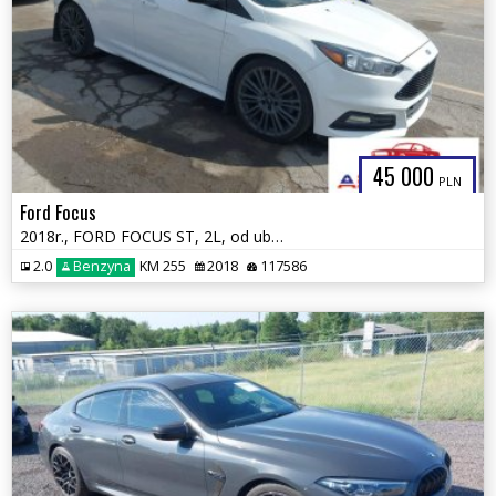
45 000
PLN
Ford Focus
2018r., FORD FOCUS ST, 2L, od ubezpieczalni
2.0
Benzyna
KM 255
2018
117586