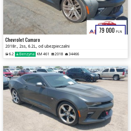
79 000
PLN
Chevrolet Camaro
2018r., 2ss, 6.2L, od ubezpieczalni
6.2
Benzyna
KM 461
2018
34466