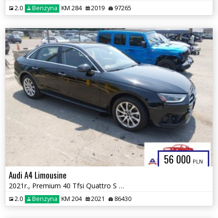
2.0
Benzyna
KM 284
2019
97265
56 000
PLN
Audi A4 Limousine
2021r., Premium 40 Tfsi Quattro S Tronic, 2L, od ubezpieczalni
2.0
Benzyna
KM 204
2021
86430