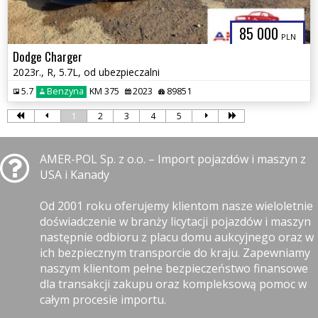
85 000
PLN
Dodge Charger
2023r., R, 5.7L, od ubezpieczalni
5.7
Benzyna
KM 375
2023
89851
1
2
3
4
5
AMER-POL Sp. z o.o. – Import pojazdów i maszyn z
USA i Kanady
Od 2001 roku oferujemy klientom nasze wieloletnie
doświadczenie w branży licytacji pojazdów i maszyn
następnie odbioru z placu domu aukcyjnego oraz w
ich bezpiecznym transporcie do kraju. Zapewniamy
naszym klientom pełne bezpieczeństwo finansowe
dla transakcji zakupu oraz kompleksową pomoc w
całym procesie importu.