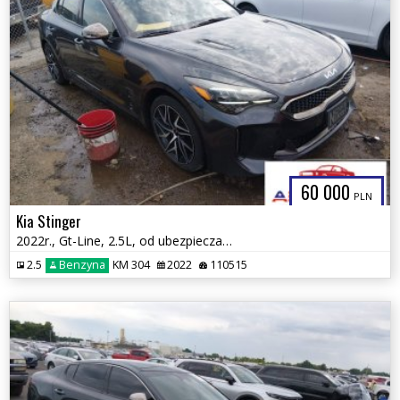
60 000
PLN
Kia Stinger
2022r., Gt-Line, 2.5L, od ubezpieczalni
2.5
Benzyna
KM 304
2022
110515