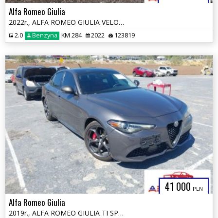
Alfa Romeo Giulia
2022r., ALFA ROMEO GIULIA VELOCE TI RWD, 2L, od ubezpieczalni
2.0
Benzyna
KM 284
2022
123819
41 000
PLN
Alfa Romeo Giulia
2019r., ALFA ROMEO GIULIA TI SPORT AWD, 2L, od ubezpieczalni