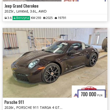
Jeep Grand Cherokee
2025r., Limited, 3.6L, AWD
3.6
Benzyna
KM 293
2025
19791
700 000
PLN
Porsche 911
2026r., PORSCHE 911 TARGA 4 GTS, 3.6L, od ubezpieczalni