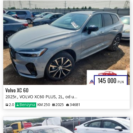
145 000
PLN
Volvo XC 60
2025r., VOLVO XC60 PLUS, 2L, od ubezpieczalni
2.0
Benzyna
KM 250
2025
34681