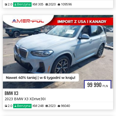
2.0
Benzyna
KM 305
2020
109596
99 990
PLN
BMW X3
2023 BMW X3 XDrive30I
2.0
Benzyna
KM 248
2023
96040