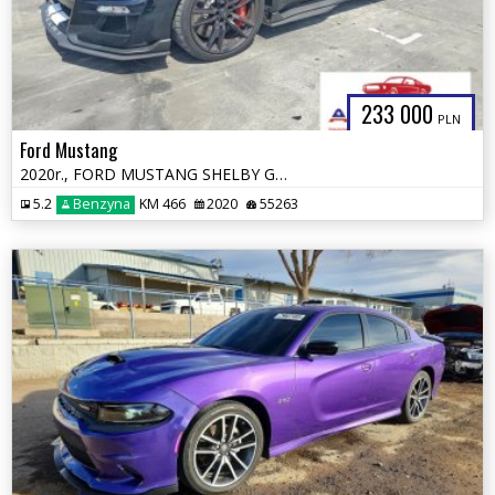
233 000
PLN
Ford Mustang
2020r., FORD MUSTANG SHELBY GT500, 5.2L, od ubezpieczalni
5.2
Benzyna
KM 466
2020
55263