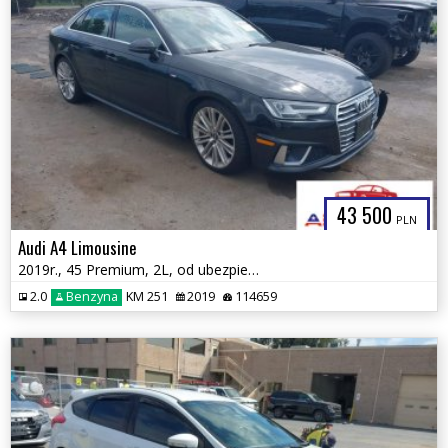
43 500
PLN
Audi A4 Limousine
2019r., 45 Premium, 2L, od ubezpieczalni
2.0
Benzyna
KM 251
2019
114659