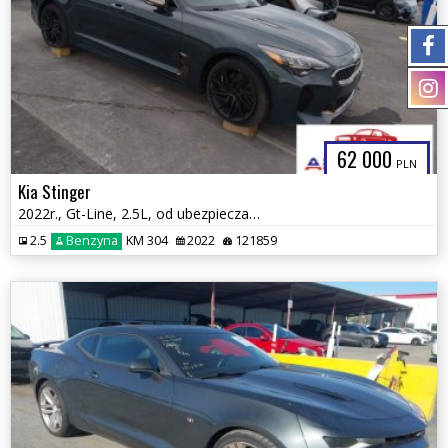
62 000
PLN
Kia Stinger
2022r., Gt-Line, 2.5L, od ubezpieczalni
2.5
Benzyna
KM 304
2022
121859