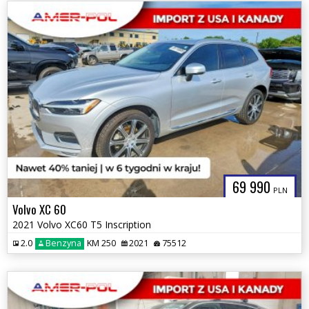
69 990
PLN
Volvo XC 60
2021 Volvo XC60 T5 Inscription
2.0
Benzyna
KM 250
2021
75512