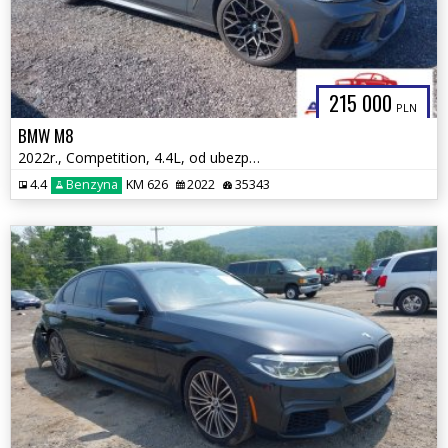
215 000
PLN
BMW M8
2022r., Competition, 4.4L, od ubezpieczalni
4.4
Benzyna
KM 626
2022
35343