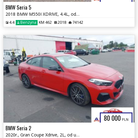
BMW Seria 5
2018 BMW M550I XDRIVE, 4.4L, od ubezpieczalni
4.4
Benzyna
KM 462
2018
74142
80 000
PLN
BMW Seria 2
2020r., Gran Coupe Xdrive, 2L, od ubezpieczalni