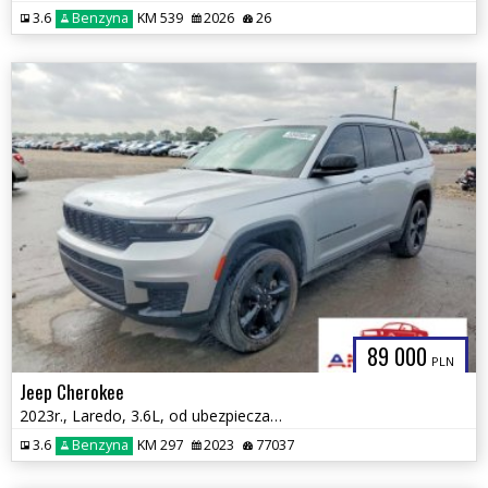
3.6
Benzyna
KM 539
2026
26
89 000
PLN
Jeep Cherokee
2023r., Laredo, 3.6L, od ubezpieczalni
3.6
Benzyna
KM 297
2023
77037