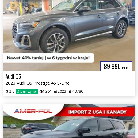
89 990
PLN
Audi Q5
2023 Audi Q5 Prestige 45 S-Line
2.0
Benzyna
KM 261
2023
48780