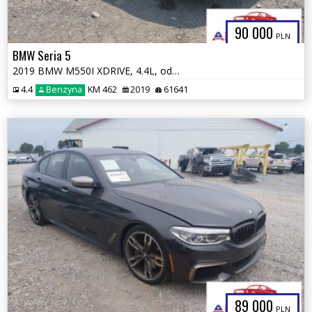
90 000
PLN
BMW Seria 5
2019 BMW M550I XDRIVE, 4.4L, od ubezpieczalni
4.4
Benzyna
KM 462
2019
61641
89 000
PLN