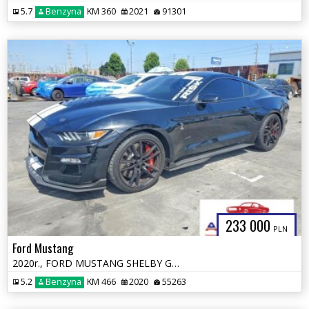
5.7
Benzyna
KM 360
2021
91301
233 000
PLN
Ford Mustang
2020r., FORD MUSTANG SHELBY GT500, 5.2L, od ubezpieczalni
5.2
Benzyna
KM 466
2020
55263