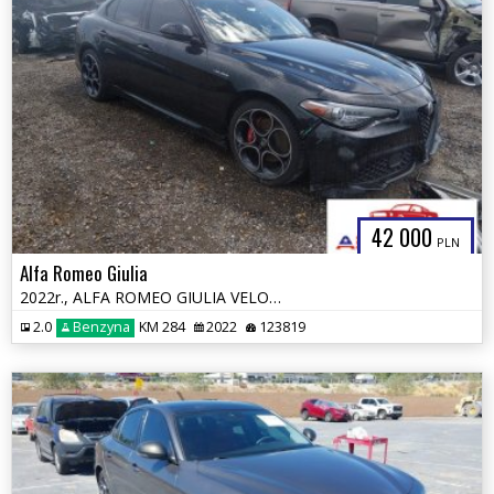
42 000
PLN
Alfa Romeo Giulia
2022r., ALFA ROMEO GIULIA VELOCE TI RWD, 2L, od ubezpieczalni
2.0
Benzyna
KM 284
2022
123819