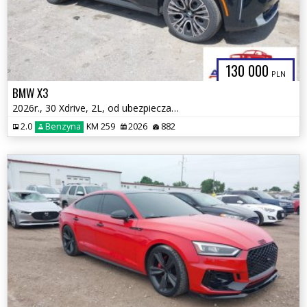
130 000
PLN
BMW X3
2026r., 30 Xdrive, 2L, od ubezpieczalni
2.0
Benzyna
KM 259
2026
882