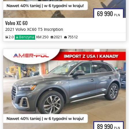
69 990
PLN
Volvo XC 60
2021 Volvo XC60 T5 Inscription
2.0
Benzyna
KM 250
2021
75512
89 990
PLN