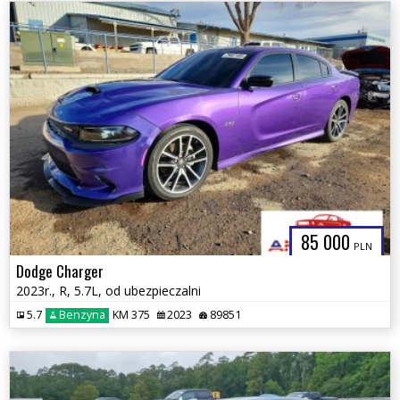
85 000
PLN
Dodge Charger
2023r., R, 5.7L, od ubezpieczalni
5.7
Benzyna
KM 375
2023
89851