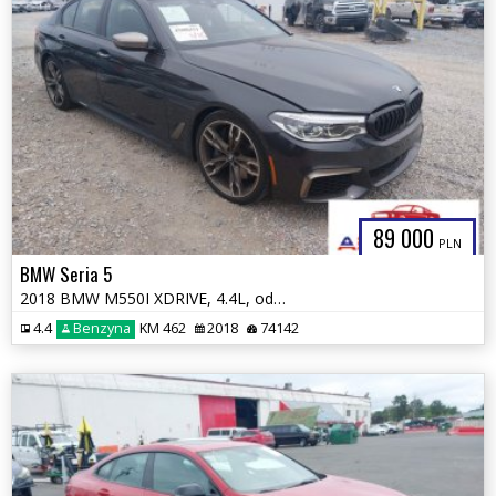
89 000
PLN
BMW Seria 5
2018 BMW M550I XDRIVE, 4.4L, od ubezpieczalni
4.4
Benzyna
KM 462
2018
74142