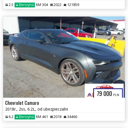
2.5
Benzyna
KM 304
2022
121859
79 000
PLN
Chevrolet Camaro
2018r., 2ss, 6.2L, od ubezpieczalni
6.2
Benzyna
KM 461
2018
34466