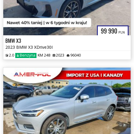
99 990
PLN
BMW X3
2023 BMW X3 XDrive30I
2.0
Benzyna
KM 248
2023
96040