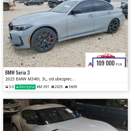
109 000
PLN
BMW Seria 3
2025 BMW M340I, 3L, od ubezpieczalni
3.0
Benzyna
KM 391
2025
5609