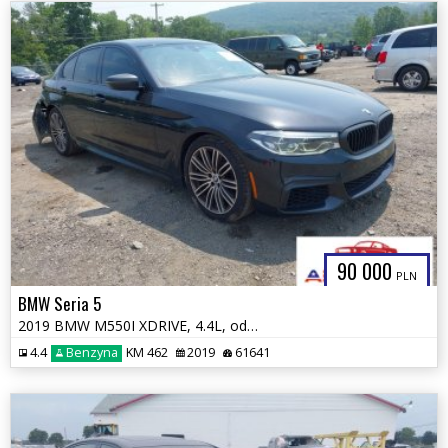
90 000
PLN
BMW Seria 5
2019 BMW M550I XDRIVE, 4.4L, od ubezpieczalni
4.4
Benzyna
KM 462
2019
61641