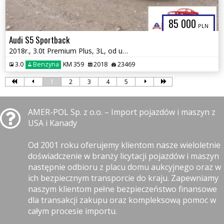
85 000
PLN
Audi S5 Sportback
2018r., 3.0t Premium Plus, 3L, od ubezpieczalni
3.0
Benzyna
KM 359
2018
23469
1
2
3
4
5
AMER-POL Sp. z o.o. – Import pojazdów i maszyn z
USA i Kanady
Od 2001 roku oferujemy klientom nasze wieloletnie
doświadczenie w branży licytacji pojazdów i maszyn
następnie odbioru z placu domu aukcyjnego oraz w
ich bezpiecznym transporcie do kraju. Zapewniamy
naszym klientom pełne bezpieczeństwo finansowe
dla transakcji zakupu oraz kompleksową pomoc w
całym procesie importu.