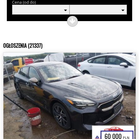
Cena (od do)
OGŁOSZENIA (21337)
60 000
PLN