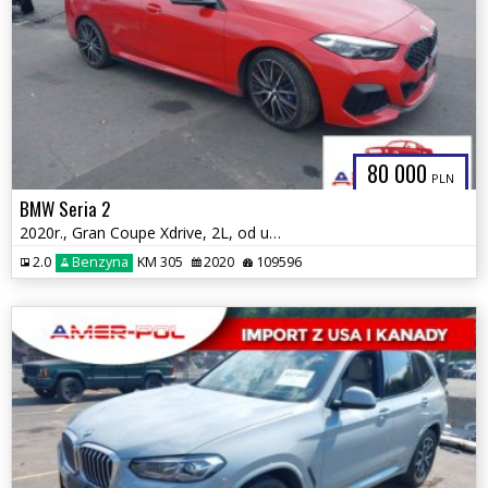
80 000
PLN
BMW Seria 2
2020r., Gran Coupe Xdrive, 2L, od ubezpieczalni
2.0
Benzyna
KM 305
2020
109596