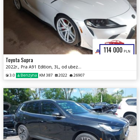
114 000
PLN
Toyota Supra
2022r., Pra A91 Edition, 3L, od ubezpieczalni
3.0
Benzyna
KM 387
2022
26907