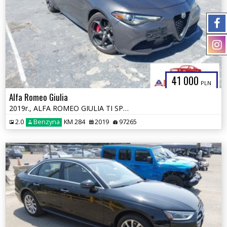
41 000
PLN
Alfa Romeo Giulia
2019r., ALFA ROMEO GIULIA TI SPORT AWD, 2L, od ubezpieczalni
2.0
Benzyna
KM 284
2019
97265