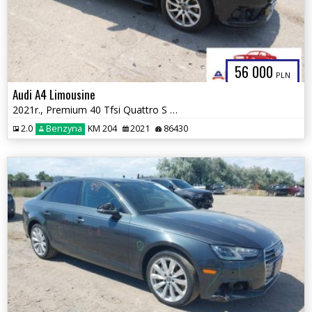
56 000
PLN
Audi A4 Limousine
2021r., Premium 40 Tfsi Quattro S Tronic, 2L, od ubezpieczalni
2.0
Benzyna
KM 204
2021
86430