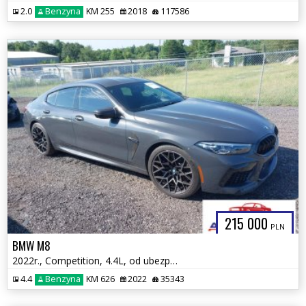
2.0
Benzyna
KM 255
2018
117586
215 000
PLN
BMW M8
2022r., Competition, 4.4L, od ubezpieczalni
4.4
Benzyna
KM 626
2022
35343