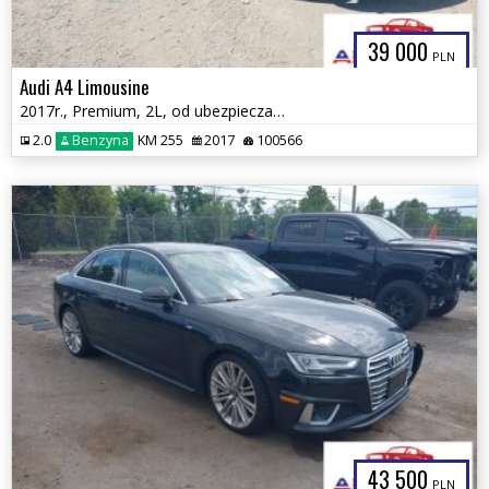
39 000
PLN
Audi A4 Limousine
2017r., Premium, 2L, od ubezpieczalni
2.0
Benzyna
KM 255
2017
100566
43 500
PLN