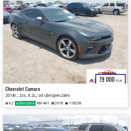
79 000
PLN
Chevrolet Camaro
2018r., 2ss, 6.2L, od ubezpieczalni
6.2
Benzyna
KM 461
2018
118238