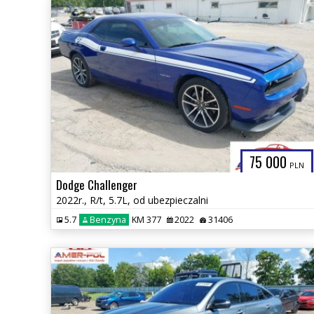
75 000
PLN
Dodge Challenger
2022r., R/t, 5.7L, od ubezpieczalni
5.7
Benzyna
KM 377
2022
31406