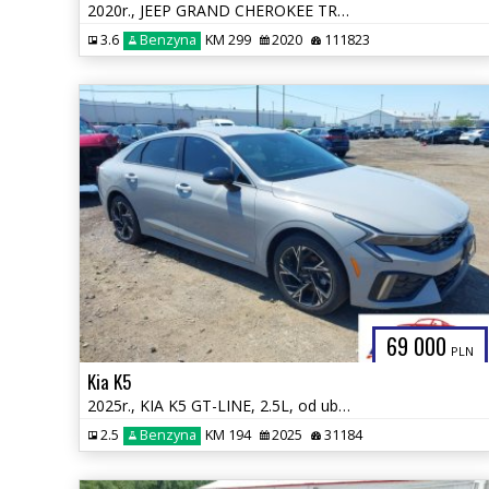
2020r., JEEP GRAND CHEROKEE TRAILHAWK 4X4, 3.6L, od ubezpieczalni
3.6
Benzyna
KM 299
2020
111823
69 000
PLN
Kia K5
2025r., KIA K5 GT-LINE, 2.5L, od ubezpieczalni
2.5
Benzyna
KM 194
2025
31184