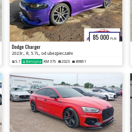
85 000
PLN
Dodge Charger
2023r., R, 5.7L, od ubezpieczalni
5.7
Benzyna
KM 375
2023
89851