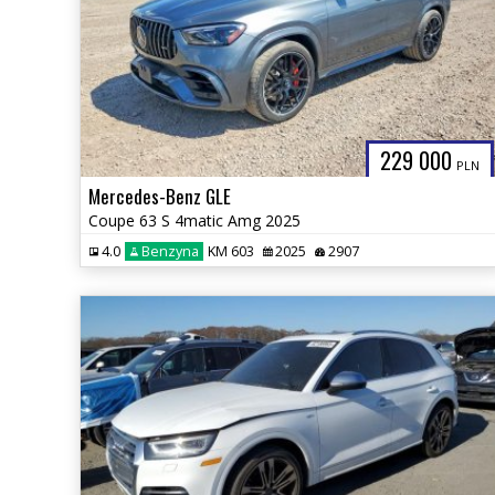
229 000
PLN
Mercedes-Benz GLE
Coupe 63 S 4matic Amg 2025
4.0
Benzyna
KM 603
2025
2907