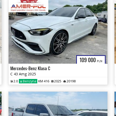
109 000
PLN
Mercedes-Benz Klasa C
C 43 Amg 2025
2.0
Benzyna
KM 416
2025
20198