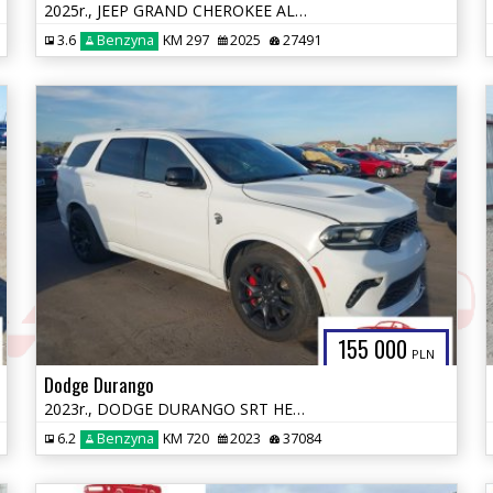
2025r., JEEP GRAND CHEROKEE ALTITUDE X 4X4, 3.6L, od ubezpieczalni
3.6
Benzyna
KM 297
2025
27491
155 000
PLN
Dodge Durango
2023r., DODGE DURANGO SRT HELLCAT PREMIUM AWD, 6.2L, od ubezpieczalni
6.2
Benzyna
KM 720
2023
37084