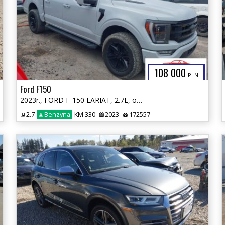
108 000
PLN
Ford F150
2023r., FORD F-150 LARIAT, 2.7L, od ubezpieczalni
2.7
Benzyna
KM 330
2023
172557