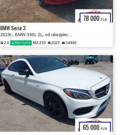
78 000
PLN
BMW Seria 3
2023r., BMW 330I, 2L, od ubezpieczalni
2.0
Benzyna
KM 259
2023
54449
65 000
PLN