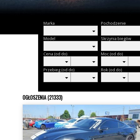
Marka
Pochodzenie
Model
Skrzynia biegów
Cena (od do)
Moc (od do)
Przebieg (od do)
Rok (od do)
OGŁOSZENIA (21333)