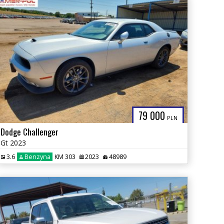
79 000
PLN
Dodge Challenger
Gt 2023
3.6
Benzyna
KM 303
2023
48989