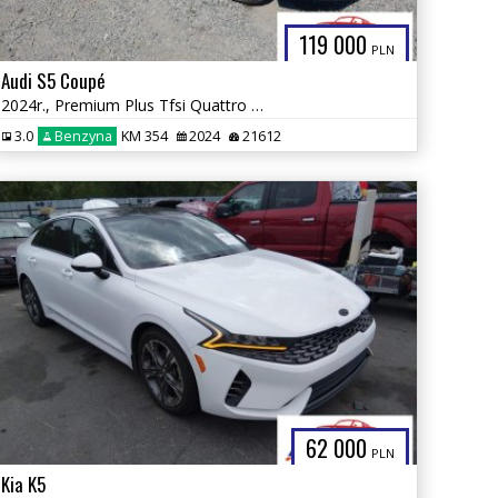
119 000
PLN
Audi S5 Coupé
2024r., Premium Plus Tfsi Quattro Tiptronic, 3L, od ubezpieczalni
3.0
Benzyna
KM 354
2024
21612
62 000
PLN
Kia K5