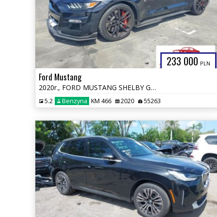
233 000
PLN
Ford Mustang
2020r., FORD MUSTANG SHELBY GT500, 5.2L, od ubezpieczalni
5.2
Benzyna
KM 466
2020
55263