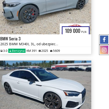
109 000
PLN
BMW Seria 3
2025 BMW M340I, 3L, od ubezpieczalni
3.0
Benzyna
KM 391
2025
5609