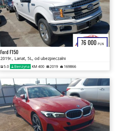
76 000
PLN
Ford F150
2019r., Lariat, 5L, od ubezpieczalni
5.0
Benzyna
KM 400
2019
169866