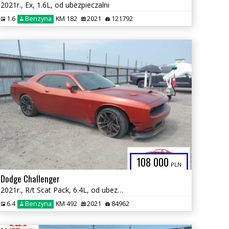
2021r., Ex, 1.6L, od ubezpieczalni
1.6
Benzyna
KM 182
2021
121792
108 000
PLN
Dodge Challenger
2021r., R/t Scat Pack, 6.4L, od ubezpieczalni
6.4
Benzyna
KM 492
2021
84962