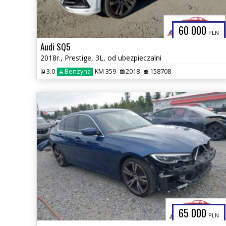
60 000
PLN
Audi SQ5
2018r., Prestige, 3L, od ubezpieczalni
3.0
Benzyna
KM 359
2018
158708
65 000
PLN