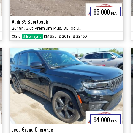
85 000
PLN
Audi S5 Sportback
2018r., 3.0t Premium Plus, 3L, od ubezpieczalni
3.0
Benzyna
KM 359
2018
23469
94 000
PLN
Jeep Grand Cherokee