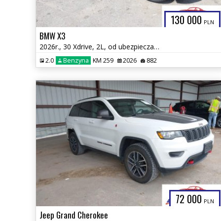
130 000
PLN
BMW X3
2026r., 30 Xdrive, 2L, od ubezpieczalni
2.0
Benzyna
KM 259
2026
882
72 000
PLN
Jeep Grand Cherokee