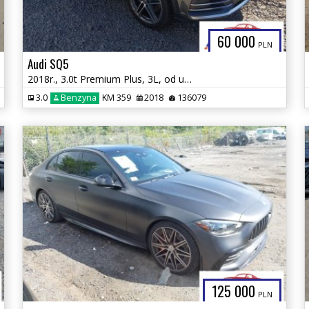
60 000
PLN
Audi SQ5
2018r., 3.0t Premium Plus, 3L, od ubezpieczalni
3.0
Benzyna
KM 359
2018
136079
125 000
PLN