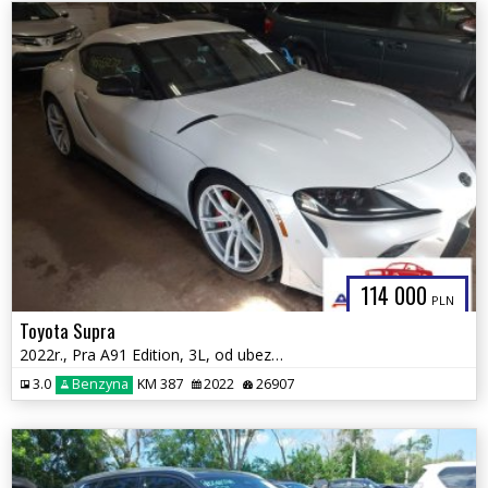
114 000
PLN
Toyota Supra
2022r., Pra A91 Edition, 3L, od ubezpieczalni
3.0
Benzyna
KM 387
2022
26907