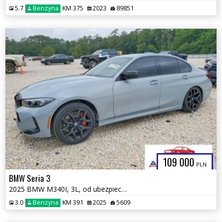
5.7
Benzyna
KM 375
2023
89851
109 000
PLN
BMW Seria 3
2025 BMW M340I, 3L, od ubezpieczalni
3.0
Benzyna
KM 391
2025
5609