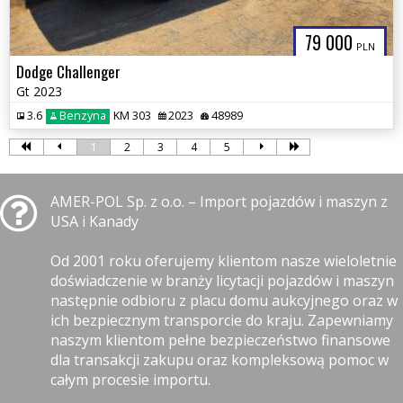
79 000
PLN
Dodge Challenger
Gt 2023
3.6
Benzyna
KM 303
2023
48989
1
2
3
4
5
AMER-POL Sp. z o.o. – Import pojazdów i maszyn z
USA i Kanady
Od 2001 roku oferujemy klientom nasze wieloletnie
doświadczenie w branży licytacji pojazdów i maszyn
następnie odbioru z placu domu aukcyjnego oraz w
ich bezpiecznym transporcie do kraju. Zapewniamy
naszym klientom pełne bezpieczeństwo finansowe
dla transakcji zakupu oraz kompleksową pomoc w
całym procesie importu.