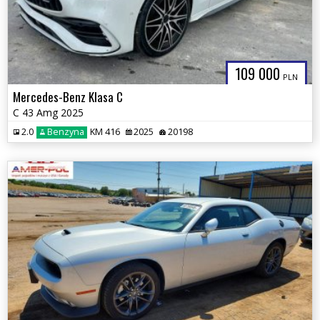
109 000
PLN
Mercedes-Benz Klasa C
C 43 Amg 2025
2.0
Benzyna
KM 416
2025
20198