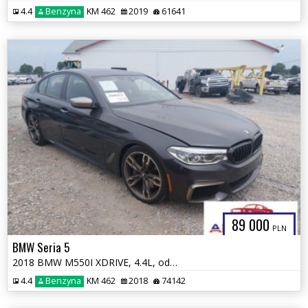
4.4
Benzyna
KM 462
2019
61641
89 000
PLN
BMW Seria 5
2018 BMW M550I XDRIVE, 4.4L, od ubezpieczalni
4.4
Benzyna
KM 462
2018
74142