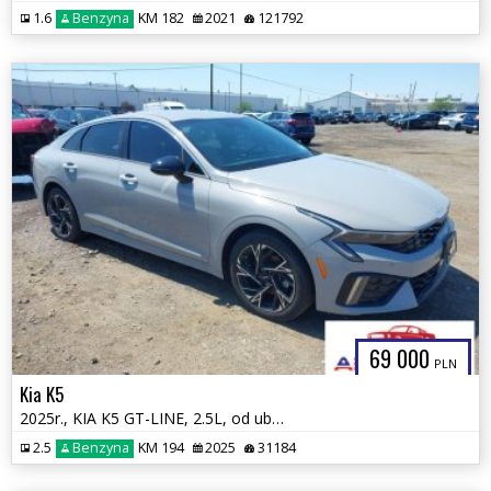
1.6
Benzyna
KM 182
2021
121792
69 000
PLN
Kia K5
2025r., KIA K5 GT-LINE, 2.5L, od ubezpieczalni
2.5
Benzyna
KM 194
2025
31184