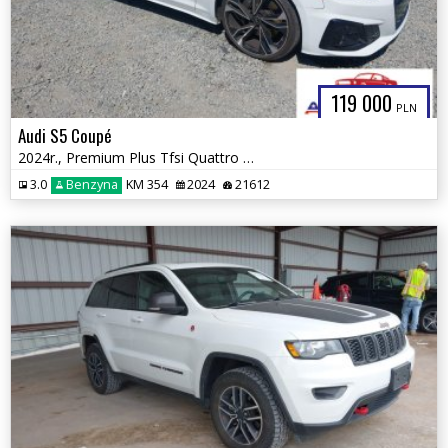
119 000
PLN
Audi S5 Coupé
2024r., Premium Plus Tfsi Quattro Tiptronic, 3L, od ubezpieczalni
3.0
Benzyna
KM 354
2024
21612