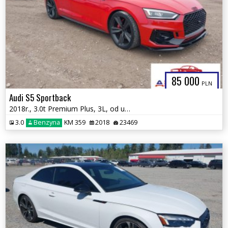
85 000
PLN
Audi S5 Sportback
2018r., 3.0t Premium Plus, 3L, od ubezpieczalni
3.0
Benzyna
KM 359
2018
23469