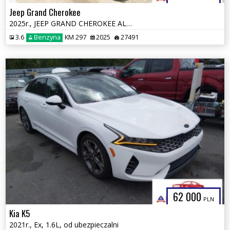
Jeep Grand Cherokee
2025r., JEEP GRAND CHEROKEE ALTITUDE X 4X4, 3.6L, od ubezpieczalni
3.6
Benzyna
KM 297
2025
27491
62 000
PLN
Kia K5
2021r., Ex, 1.6L, od ubezpieczalni