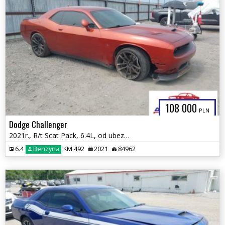
108 000
PLN
Dodge Challenger
2021r., R/t Scat Pack, 6.4L, od ubezpieczalni
6.4
Benzyna
KM 492
2021
84962