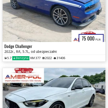
75 000
PLN
Dodge Challenger
2022r., R/t, 5.7L, od ubezpieczalni
5.7
Benzyna
KM 377
2022
31406