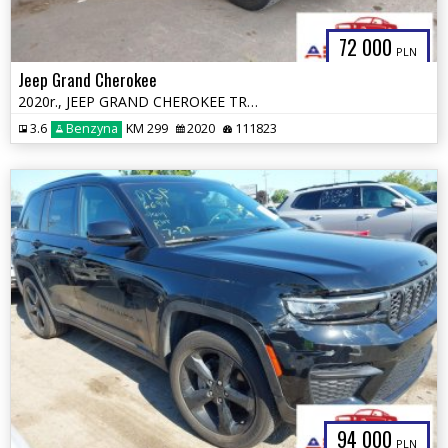
72 000
PLN
Jeep Grand Cherokee
2020r., JEEP GRAND CHEROKEE TRAILHAWK 4X4, 3.6L, od ubezpieczalni
3.6
Benzyna
KM 299
2020
111823
94 000
PLN