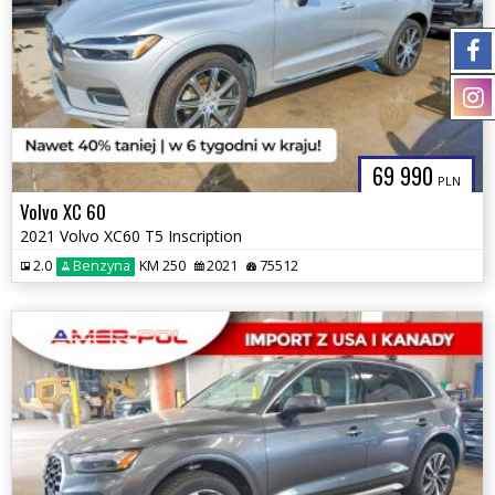
69 990
PLN
Volvo XC 60
2021 Volvo XC60 T5 Inscription
2.0
Benzyna
KM 250
2021
75512