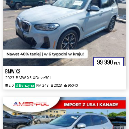
99 990
PLN
BMW X3
2023 BMW X3 XDrive30I
2.0
Benzyna
KM 248
2023
96040