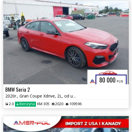
80 000
PLN
BMW Seria 2
2020r., Gran Coupe Xdrive, 2L, od ubezpieczalni
2.0
Benzyna
KM 305
2020
109596