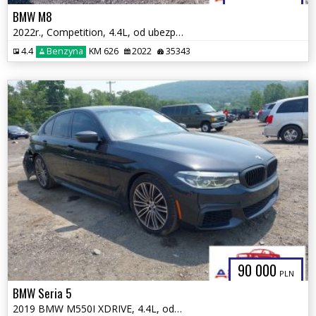
BMW M8
2022r., Competition, 4.4L, od ubezpieczalni
4.4
Benzyna
KM 626
2022
35343
90 000
PLN
BMW Seria 5
2019 BMW M550I XDRIVE, 4.4L, od ubezpieczalni