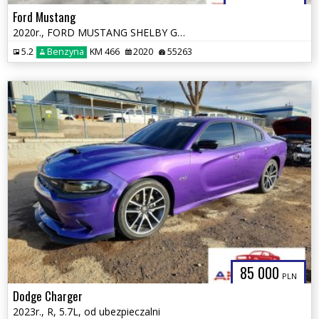
Ford Mustang
2020r., FORD MUSTANG SHELBY GT500, 5.2L, od ubezpieczalni
5.2
Benzyna
KM 466
2020
55263
85 000
PLN
Dodge Charger
2023r., R, 5.7L, od ubezpieczalni