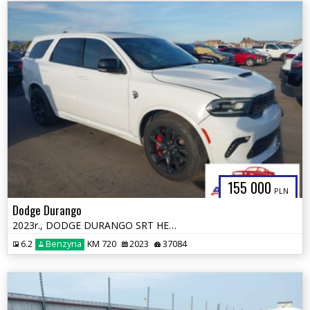
155 000
PLN
Dodge Durango
2023r., DODGE DURANGO SRT HELLCAT PREMIUM AWD, 6.2L, od ubezpieczalni
6.2
Benzyna
KM 720
2023
37084