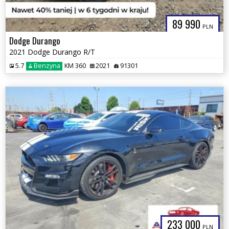
89 990
PLN
Dodge Durango
2021 Dodge Durango R/T
5.7
Benzyna
KM 360
2021
91301
233 000
PLN