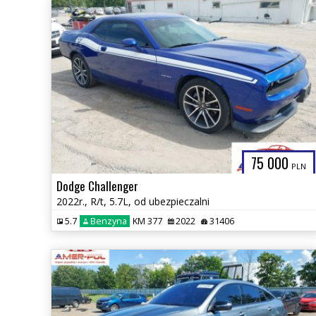
75 000
PLN
Dodge Challenger
2022r., R/t, 5.7L, od ubezpieczalni
5.7
Benzyna
KM 377
2022
31406