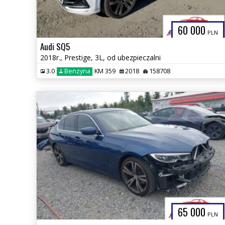
60 000
PLN
Audi SQ5
2018r., Prestige, 3L, od ubezpieczalni
3.0
Benzyna
KM 359
2018
158708
65 000
PLN