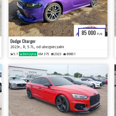
85 000
PLN
Dodge Charger
2023r., R, 5.7L, od ubezpieczalni
5.7
Benzyna
KM 375
2023
89851