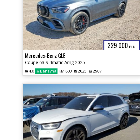
229 000
PLN
Mercedes-Benz GLE
Coupe 63 S 4matic Amg 2025
4.0
Benzyna
KM 603
2025
2907