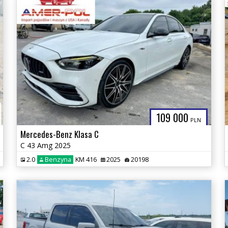
109 000
PLN
Mercedes-Benz Klasa C
C 43 Amg 2025
2.0
Benzyna
KM 416
2025
20198