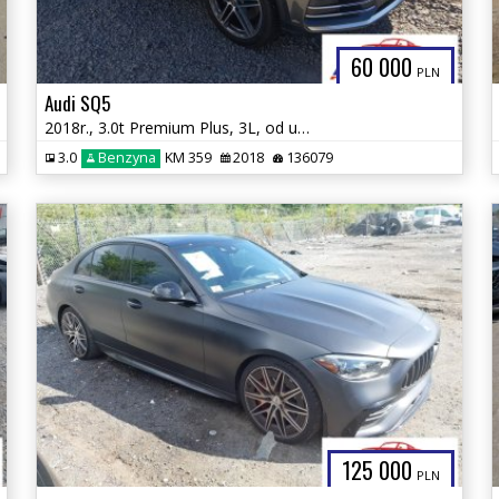
60 000
PLN
Audi SQ5
2018r., 3.0t Premium Plus, 3L, od ubezpieczalni
3.0
Benzyna
KM 359
2018
136079
125 000
PLN