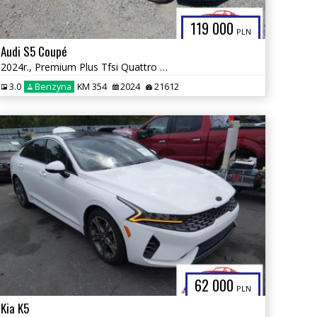
119 000
PLN
Audi S5 Coupé
2024r., Premium Plus Tfsi Quattro Tiptronic, 3L, od ubezpieczalni
3.0
Benzyna
KM 354
2024
21612
62 000
PLN
Kia K5