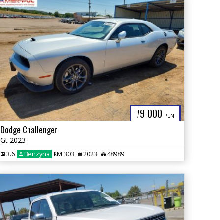
79 000
PLN
Dodge Challenger
Gt 2023
3.6
Benzyna
KM 303
2023
48989