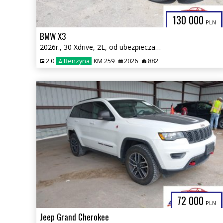
130 000
PLN
BMW X3
2026r., 30 Xdrive, 2L, od ubezpieczalni
2.0
Benzyna
KM 259
2026
882
72 000
PLN
Jeep Grand Cherokee