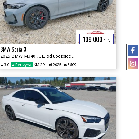
109 000
PLN
BMW Seria 3
2025 BMW M340I, 3L, od ubezpieczalni
3.0
Benzyna
KM 391
2025
5609