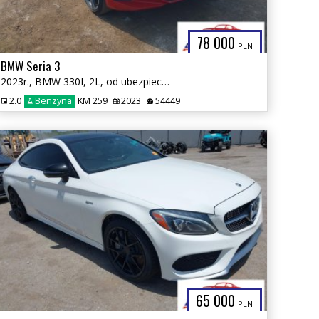
78 000
PLN
BMW Seria 3
2023r., BMW 330I, 2L, od ubezpieczalni
2.0
Benzyna
KM 259
2023
54449
65 000
PLN