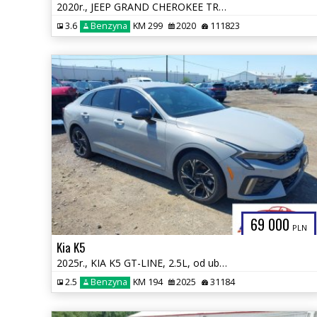
2020r., JEEP GRAND CHEROKEE TRAILHAWK 4X4, 3.6L, od ubezpieczalni
3.6
Benzyna
KM 299
2020
111823
69 000
PLN
Kia K5
2025r., KIA K5 GT-LINE, 2.5L, od ubezpieczalni
2.5
Benzyna
KM 194
2025
31184