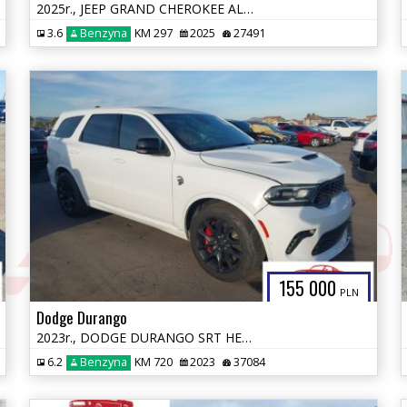
2025r., JEEP GRAND CHEROKEE ALTITUDE X 4X4, 3.6L, od ubezpieczalni
3.6
Benzyna
KM 297
2025
27491
155 000
PLN
Dodge Durango
2023r., DODGE DURANGO SRT HELLCAT PREMIUM AWD, 6.2L, od ubezpieczalni
6.2
Benzyna
KM 720
2023
37084