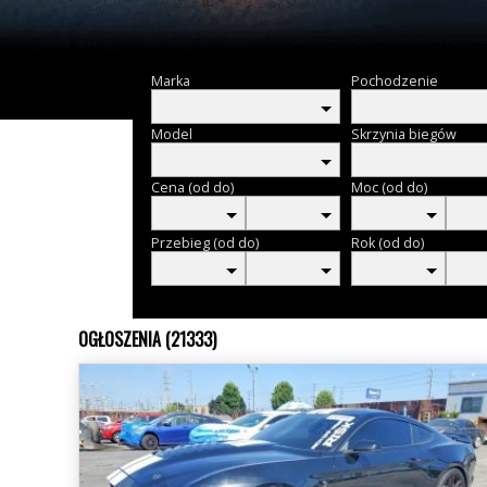
Marka
Pochodzenie
Model
Skrzynia biegów
Cena (od do)
Moc (od do)
Przebieg (od do)
Rok (od do)
OGŁOSZENIA (21333)