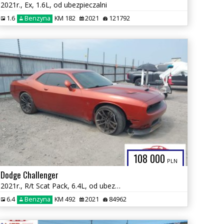
2021r., Ex, 1.6L, od ubezpieczalni
1.6
Benzyna
KM 182
2021
121792
108 000
PLN
Dodge Challenger
2021r., R/t Scat Pack, 6.4L, od ubezpieczalni
6.4
Benzyna
KM 492
2021
84962