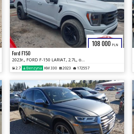
108 000
PLN
Ford F150
2023r., FORD F-150 LARIAT, 2.7L, od ubezpieczalni
2.7
Benzyna
KM 330
2023
172557