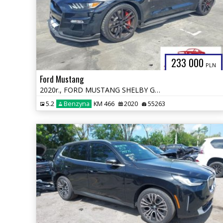
233 000
PLN
Ford Mustang
2020r., FORD MUSTANG SHELBY GT500, 5.2L, od ubezpieczalni
5.2
Benzyna
KM 466
2020
55263