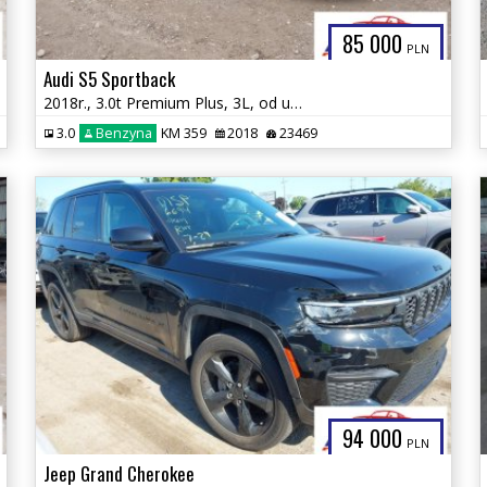
85 000
PLN
Audi S5 Sportback
2018r., 3.0t Premium Plus, 3L, od ubezpieczalni
3.0
Benzyna
KM 359
2018
23469
94 000
PLN
Jeep Grand Cherokee