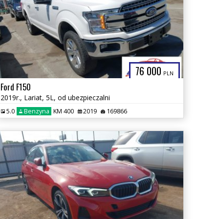
76 000
PLN
Ford F150
2019r., Lariat, 5L, od ubezpieczalni
5.0
Benzyna
KM 400
2019
169866