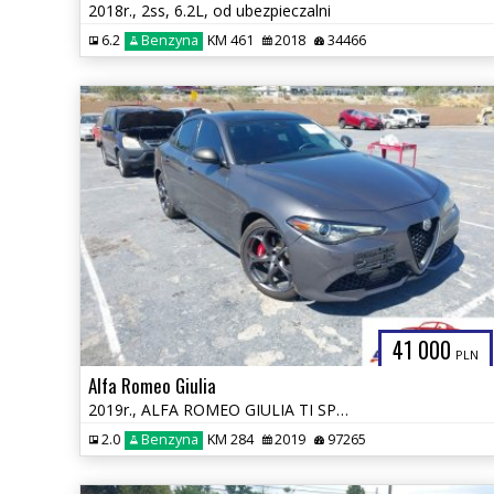
2018r., 2ss, 6.2L, od ubezpieczalni
6.2
Benzyna
KM 461
2018
34466
41 000
PLN
Alfa Romeo Giulia
2019r., ALFA ROMEO GIULIA TI SPORT AWD, 2L, od ubezpieczalni
2.0
Benzyna
KM 284
2019
97265