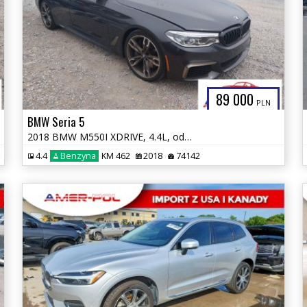
89 000
PLN
BMW Seria 5
2018 BMW M550I XDRIVE, 4.4L, od ubezpieczalni
4.4
Benzyna
KM 462
2018
74142