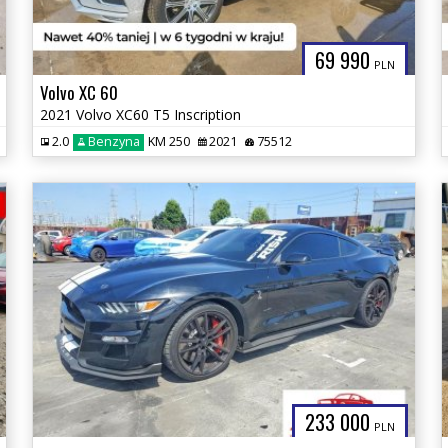
69 990
PLN
Volvo XC 60
2021 Volvo XC60 T5 Inscription
2.0
Benzyna
KM 250
2021
75512
233 000
PLN