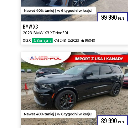
99 990
PLN
BMW X3
2023 BMW X3 XDrive30I
2.0
Benzyna
KM 248
2023
96040
89 990
PLN