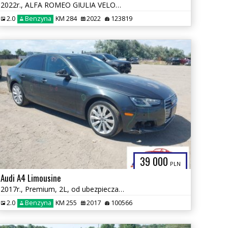
2022r., ALFA ROMEO GIULIA VELOCE TI RWD, 2L, od ubezpieczalni
2.0
Benzyna
KM 284
2022
123819
39 000
PLN
Audi A4 Limousine
2017r., Premium, 2L, od ubezpieczalni
2.0
Benzyna
KM 255
2017
100566