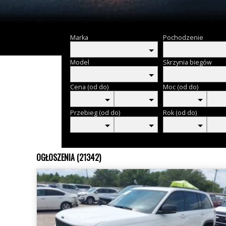
Marka
Pochodzenie
Model
Skrzynia biegów
Cena (od do)
Moc (od do)
Przebieg (od do)
Rok (od do)
OGŁOSZENIA (21342)