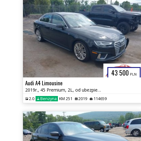
43 500
PLN
Audi A4 Limousine
2019r., 45 Premium, 2L, od ubezpieczalni
2.0
Benzyna
KM 251
2019
114659