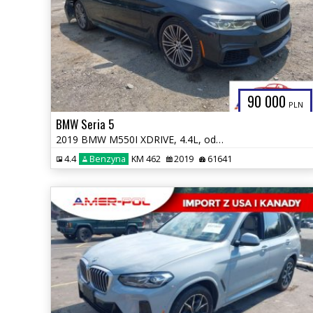
90 000
PLN
BMW Seria 5
2019 BMW M550I XDRIVE, 4.4L, od ubezpieczalni
4.4
Benzyna
KM 462
2019
61641