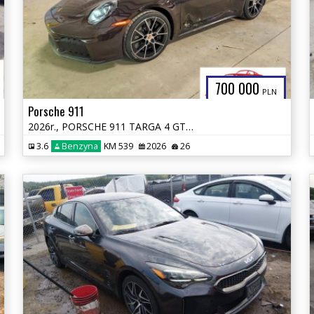
700 000
PLN
Porsche 911
2026r., PORSCHE 911 TARGA 4 GTS, 3.6L, od ubezpieczalni
3.6
Benzyna
KM 539
2026
26