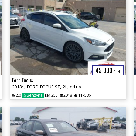
45 000
PLN
Ford Focus
2018r., FORD FOCUS ST, 2L, od ubezpieczalni
2.0
Benzyna
KM 255
2018
117586