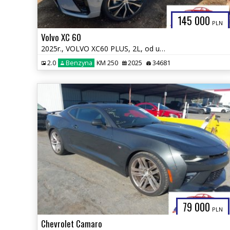
145 000
PLN
Volvo XC 60
2025r., VOLVO XC60 PLUS, 2L, od ubezpieczalni
2.0
Benzyna
KM 250
2025
34681
79 000
PLN
Chevrolet Camaro