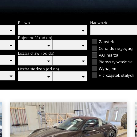
Paliwo
Nadwozie
Pojemność (od do)
Zabytek
Cena do negocjacji
Liczba drzwi (od do)
VAT marża
Pierwszy właściciel
Wynajem
Liczba siedzeń (od do)
Filtr cząstek stałych