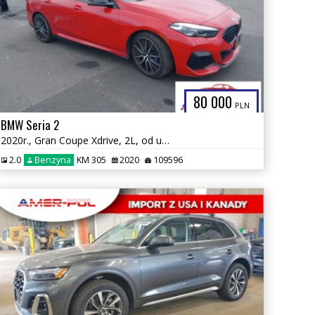
80 000
PLN
BMW Seria 2
2020r., Gran Coupe Xdrive, 2L, od ubezpieczalni
2.0
Benzyna
KM 305
2020
109596