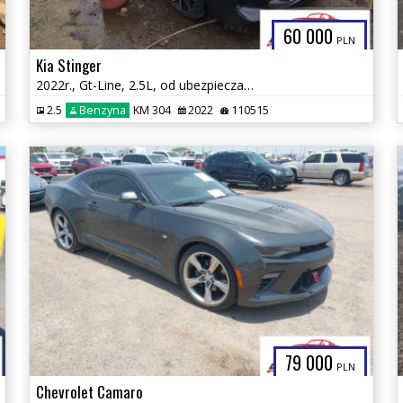
60 000
PLN
Kia Stinger
2022r., Gt-Line, 2.5L, od ubezpieczalni
2.5
Benzyna
KM 304
2022
110515
79 000
PLN
Chevrolet Camaro