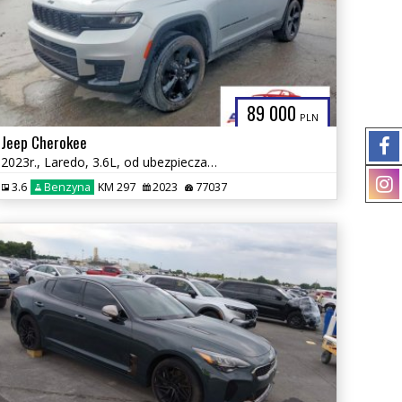
89 000
PLN
Jeep Cherokee
2023r., Laredo, 3.6L, od ubezpieczalni
3.6
Benzyna
KM 297
2023
77037