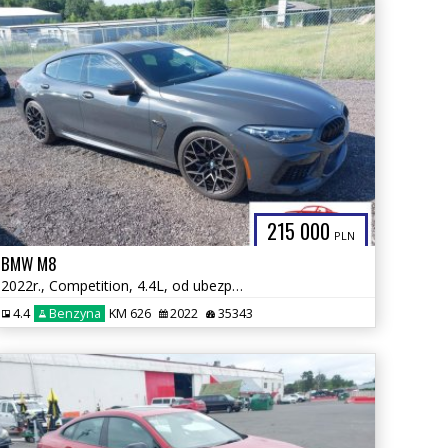
215 000
PLN
BMW M8
2022r., Competition, 4.4L, od ubezpieczalni
4.4
Benzyna
KM 626
2022
35343