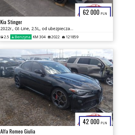
62 000
PLN
Kia Stinger
2022r., Gt-Line, 2.5L, od ubezpieczalni
2.5
Benzyna
KM 304
2022
121859
42 000
PLN
Alfa Romeo Giulia