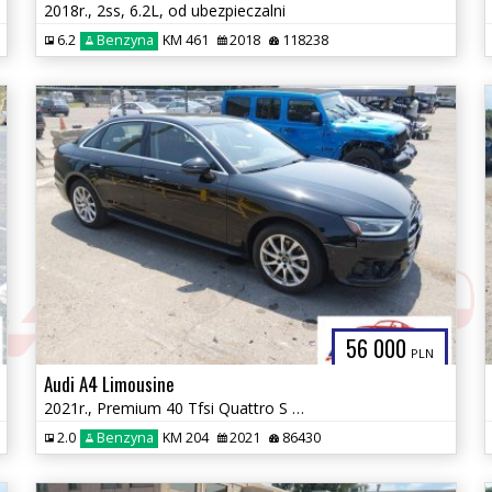
2018r., 2ss, 6.2L, od ubezpieczalni
6.2
Benzyna
KM 461
2018
118238
56 000
PLN
Audi A4 Limousine
2021r., Premium 40 Tfsi Quattro S Tronic, 2L, od ubezpieczalni
2.0
Benzyna
KM 204
2021
86430