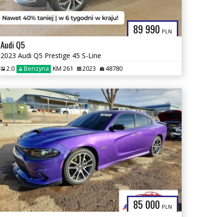
89 990
PLN
Audi Q5
2023 Audi Q5 Prestige 45 S-Line
2.0
Benzyna
KM 261
2023
48780
85 000
PLN