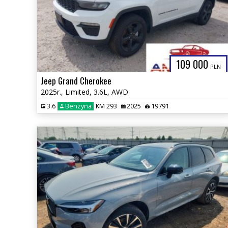
109 000
PLN
Jeep Grand Cherokee
2025r., Limited, 3.6L, AWD
3.6
Benzyna
KM 293
2025
19791