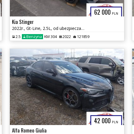
62 000
PLN
Kia Stinger
2022r., Gt-Line, 2.5L, od ubezpieczalni
2.5
Benzyna
KM 304
2022
121859
42 000
PLN
Alfa Romeo Giulia