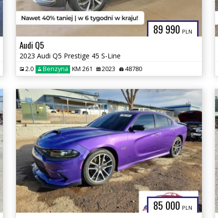
89 990
PLN
Audi Q5
2023 Audi Q5 Prestige 45 S-Line
2.0
Benzyna
KM 261
2023
48780
85 000
PLN