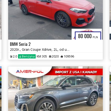
80 000
PLN
BMW Seria 2
2020r., Gran Coupe Xdrive, 2L, od ubezpieczalni
2.0
Benzyna
KM 305
2020
109596