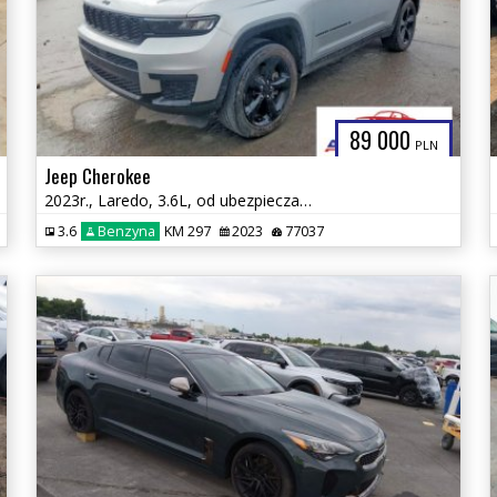
89 000
PLN
Jeep Cherokee
2023r., Laredo, 3.6L, od ubezpieczalni
3.6
Benzyna
KM 297
2023
77037