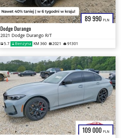
89 990
PLN
Dodge Durango
2021 Dodge Durango R/T
5.7
Benzyna
KM 360
2021
91301
109 000
PLN