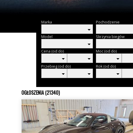
Marka
Pochodzenie
Model
Skrzynia biegów
Cena (od do)
Moc (od do)
Przebieg (od do)
Rok (od do)
OGŁOSZENIA (21340)