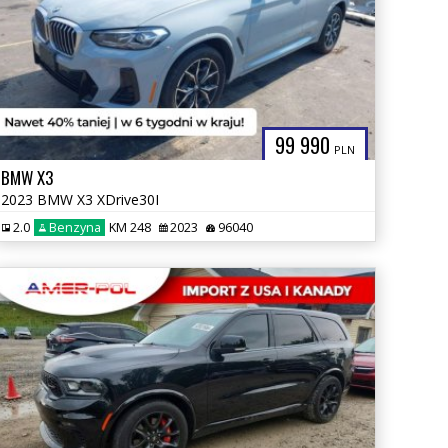
99 990
PLN
BMW X3
2023 BMW X3 XDrive30I
2.0
Benzyna
KM 248
2023
96040