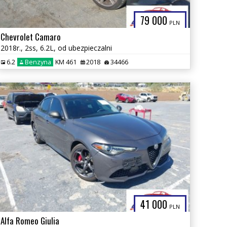
79 000
PLN
Chevrolet Camaro
2018r., 2ss, 6.2L, od ubezpieczalni
6.2
Benzyna
KM 461
2018
34466
41 000
PLN
Alfa Romeo Giulia