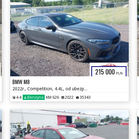
215 000
PLN
BMW M8
2022r., Competition, 4.4L, od ubezpieczalni
4.4
Benzyna
KM 626
2022
35343