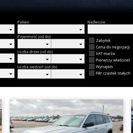
Paliwo
Nadwozie
Pojemność (od do)
Zabytek
Cena do negocjacji
Liczba drzwi (od do)
VAT marża
Pierwszy właściciel
Wynajem
Liczba siedzeń (od do)
Filtr cząstek stałych