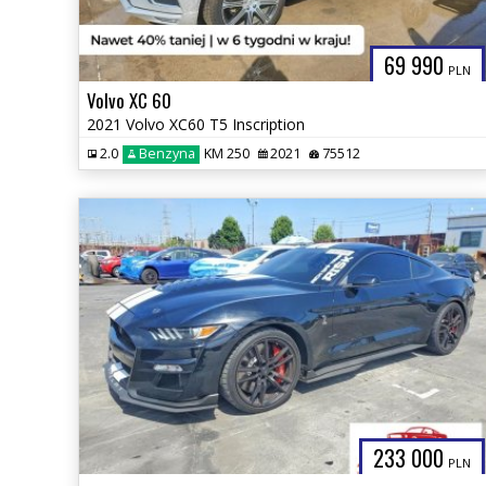
69 990
PLN
Volvo XC 60
2021 Volvo XC60 T5 Inscription
2.0
Benzyna
KM 250
2021
75512
233 000
PLN