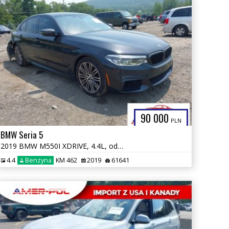
90 000
PLN
BMW Seria 5
2019 BMW M550I XDRIVE, 4.4L, od ubezpieczalni
4.4
Benzyna
KM 462
2019
61641