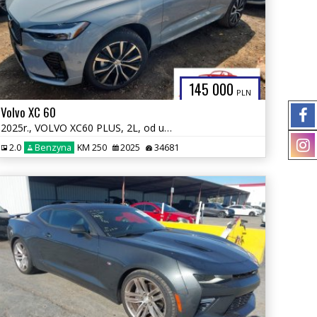
145 000
PLN
Volvo XC 60
2025r., VOLVO XC60 PLUS, 2L, od ubezpieczalni
2.0
Benzyna
KM 250
2025
34681