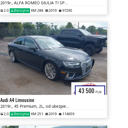
2019r., ALFA ROMEO GIULIA TI SPORT AWD, 2L, od ubezpieczalni
2.0
Benzyna
KM 284
2019
97265
43 500
PLN
Audi A4 Limousine
2019r., 45 Premium, 2L, od ubezpieczalni
2.0
Benzyna
KM 251
2019
114659