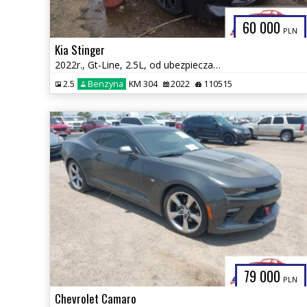
60 000
PLN
Kia Stinger
2022r., Gt-Line, 2.5L, od ubezpieczalni
2.5
Benzyna
KM 304
2022
110515
79 000
PLN
Chevrolet Camaro