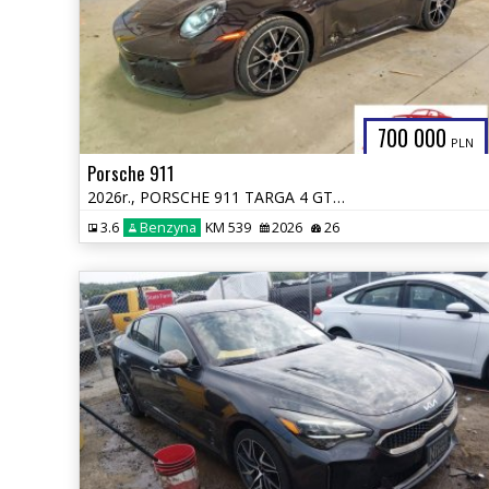
700 000
PLN
Porsche 911
2026r., PORSCHE 911 TARGA 4 GTS, 3.6L, od ubezpieczalni
3.6
Benzyna
KM 539
2026
26