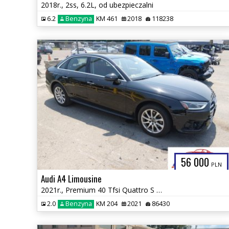
2018r., 2ss, 6.2L, od ubezpieczalni
6.2
Benzyna
KM 461
2018
118238
56 000
PLN
Audi A4 Limousine
2021r., Premium 40 Tfsi Quattro S Tronic, 2L, od ubezpieczalni
2.0
Benzyna
KM 204
2021
86430