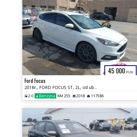
45 000
PLN
Ford Focus
2018r., FORD FOCUS ST, 2L, od ubezpieczalni
2.0
Benzyna
KM 255
2018
117586