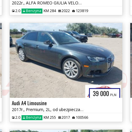
2022r., ALFA ROMEO GIULIA VELOCE TI RWD, 2L, od ubezpieczalni
2.0
Benzyna
KM 284
2022
123819
39 000
PLN
Audi A4 Limousine
2017r., Premium, 2L, od ubezpieczalni
2.0
Benzyna
KM 255
2017
100566