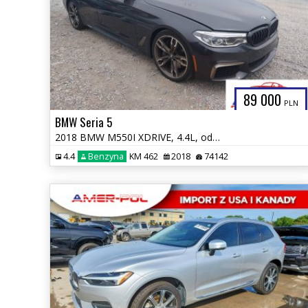
89 000
PLN
BMW Seria 5
2018 BMW M550I XDRIVE, 4.4L, od ubezpieczalni
4.4
Benzyna
KM 462
2018
74142