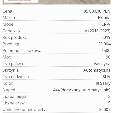
C
e
n
a
85 000.00 PLN
M
a
r
k
a
Honda
M
o
d
e
l
CR-V
G
e
n
e
r
a
c
j
a
V (2018-2023)
R
o
k
p
r
o
d
u
k
c
j
i
2019
P
r
z
e
b
i
e
g
29 004
P
o
j
e
m
n
o
ś
ć
s
k
o
k
o
w
a
1500
M
o
c
190
T
y
p
p
a
l
i
w
a
Benzyna
S
k
r
z
y
n
i
a
Automatyczna
T
y
p
n
a
d
w
o
z
i
a
SUV
K
o
l
o
r
Szary
N
a
p
ę
d
4x4 (dołączany automatycznie)
L
i
c
z
b
a
m
i
e
j
s
c
5
L
i
c
z
b
a
d
r
z
w
i
5
U
n
i
k
a
l
n
y
n
u
m
e
r
o
f
e
r
t
y
36007