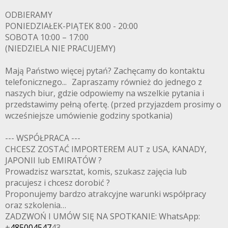
ODBIERAMY
PONIEDZIAŁEK-PIĄTEK 8:00 - 20:00
SOBOTA 10:00 – 17:00
(NIEDZIELA NIE PRACUJEMY)
Mają Państwo więcej pytań? Zachęcamy do kontaktu
telefonicznego... Zapraszamy również do jednego z
naszych biur, gdzie odpowiemy na wszelkie pytania i
przedstawimy pełną ofertę. (przed przyjazdem prosimy o
wcześniejsze umówienie godziny spotkania)
--- WSPÓŁPRACA ---
CHCESZ ZOSTAĆ IMPORTEREM AUT z USA, KANADY,
JAPONII lub EMIRATÓW ?
Prowadzisz warsztat, komis, szukasz zajęcia lub
pracujesz i chcesz dorobić ?
Proponujemy bardzo atrakcyjne warunki współpracy
oraz szkolenia…
ZADZWOŃ I UMÓW SIĘ NA SPOTKANIE: WhatsApp:
+
485004547
43