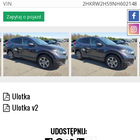
V
I
N
2HKRW2H59NH602148
Zapytaj o pojazd
Ulotka
Ulotka v2
UDOSTĘPNIJ: