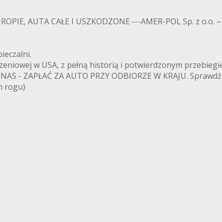
OPIE, AUTA CAŁE I USZKODZONE ---AMER-POL Sp. z o.o. – 
ieczalni.
eczeniowej w USA, z pełną historią i potwierdzonym przebieg
 NAS - ZAPŁAĆ ZA AUTO PRZY ODBIORZE W KRAJU. Sprawdź na
m rogu)