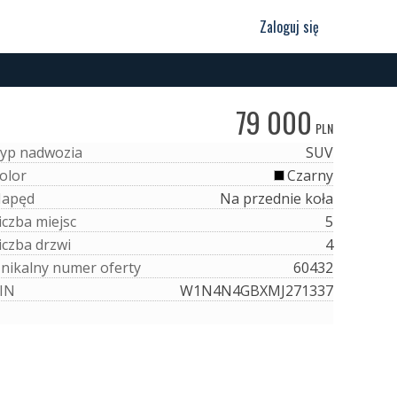
Zaloguj się
79 000
PLN
y
p
n
a
d
w
o
z
i
a
SUV
o
l
o
r
Czarny
N
a
p
ę
d
Na przednie koła
i
c
z
b
a
m
i
e
j
s
c
5
i
c
z
b
a
d
r
z
w
i
4
U
n
i
k
a
l
n
y
n
u
m
e
r
o
f
e
r
t
y
60432
I
N
W1N4N4GBXMJ271337