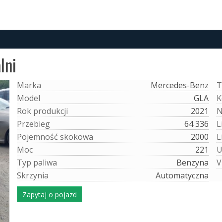
lni
M
a
r
k
a
Mercedes-Benz
T
M
o
d
e
l
GLA
K
R
o
k
p
r
o
d
u
k
c
j
i
2021
P
r
z
e
b
i
e
g
64 336
L
P
o
j
e
m
n
o
ś
ć
s
k
o
k
o
w
a
2000
L
M
o
c
221
T
y
p
p
a
l
i
w
a
Benzyna
V
S
k
r
z
y
n
i
a
Automatyczna
Zapytaj o pojazd