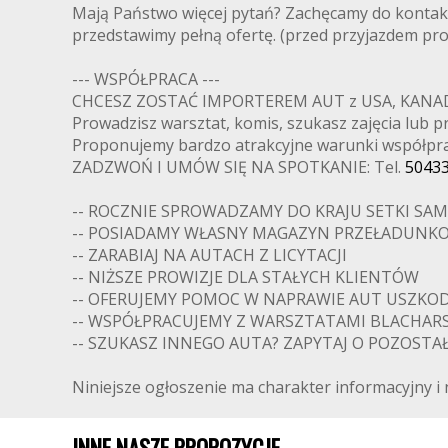
Mają Państwo więcej pytań? Zachęcamy do kontakt
przedstawimy pełną ofertę. (przed przyjazdem pr
--- WSPÓŁPRACA ---
CHCESZ ZOSTAĆ IMPORTEREM AUT z USA, KANADY
Prowadzisz warsztat, komis, szukasz zajęcia lub pr
Proponujemy bardzo atrakcyjne warunki współpra
ZADZWOŃ I UMÓW SIĘ NA SPOTKANIE: Tel.
5043
-- ROCZNIE SPROWADZAMY DO KRAJU SETKI S
-- POSIADAMY WŁASNY MAGAZYN PRZEŁADUNK
-- ZARABIAJ NA AUTACH Z LICYTACJI
-- NIŻSZE PROWIZJE DLA STAŁYCH KLIENTÓW
-- OFERUJEMY POMOC W NAPRAWIE AUT USZK
-- WSPÓŁPRACUJEMY Z WARSZTATAMI BLACHARS
-- SZUKASZ INNEGO AUTA? ZAPYTAJ O POZOSTAŁĄ
Niniejsze ogłoszenie ma charakter informacyjny i 
INNE NASZE PROPOZYCJE