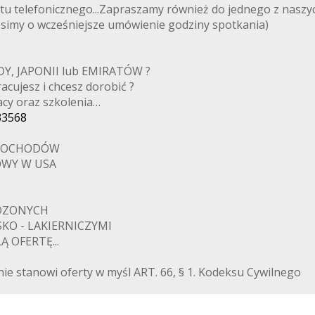
u telefonicznego...Zapraszamy również do jednego z naszych
osimy o wcześniejsze umówienie godziny spotkania)
, JAPONII lub EMIRATÓW ?
acujesz i chcesz dorobić ?
cy oraz szkolenia…
33568
AMOCHODÓW
OWY W USA
ODZONYCH
KO - LAKIERNICZYMI
 OFERTĘ...
nie stanowi oferty w myśl ART. 66, § 1. Kodeksu Cywilnego