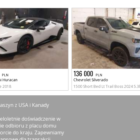
136 000
PLN
PLN
i Huracan
Chevrolet Silverado
e 2018
1500 Short Bed Lt Trail Boss 2024 5.3l
maszyn z USA i Kanady
eloletnie doświadczenie w
nie odbioru z placu domu
orcie do kraju. Zapewniamy
ansowe dla transakcji