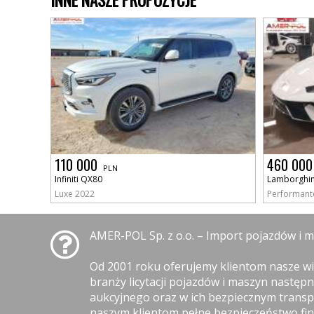
110 000
460 000
PLN
Infiniti QX80
Lamborghin
Luxe 2022
Performant
AMER-POL Sp. z o.o. – Import pojazdów i 
Od 2001 roku oferujemy klientom nasze wi
branży licytacji pojazdów i maszyn następ
aukcyjnego oraz w ich bezpiecznym transp
naszym klientom pełne bezpieczeństwo fin