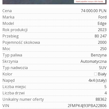
C
e
n
a
74 000.00 PLN
M
a
r
k
a
Ford
M
o
d
e
l
Edge
R
o
k
p
r
o
d
u
k
c
j
i
2023
P
r
z
e
b
i
e
g
80 247
P
o
j
e
m
n
o
ś
ć
s
k
o
k
o
w
a
2000
M
o
c
250
T
y
p
p
a
l
i
w
a
Benzyna
S
k
r
z
y
n
i
a
Automatyczna
T
y
p
n
a
d
w
o
z
i
a
SUV
K
o
l
o
r
Biały
N
a
p
ę
d
4x4 (stały)
L
i
c
z
b
a
m
i
e
j
s
c
5
L
i
c
z
b
a
d
r
z
w
i
4
U
n
i
k
a
l
n
y
n
u
m
e
r
o
f
e
r
t
y
88362
V
I
N
2FMPK4J93PBA22806