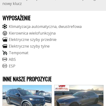
nowy klucz
WYPOSAŻENIE
K
l
i
m
a
t
y
z
a
c
j
a
a
u
t
o
m
a
t
y
c
z
n
a
,
d
w
u
s
t
r
e
f
o
w
a
K
i
e
r
o
w
n
i
c
a
w
i
e
l
o
f
u
n
k
c
y
j
n
a
E
l
e
k
t
r
y
c
z
n
e
s
z
y
b
y
p
r
z
e
d
n
i
e
E
l
e
k
t
r
y
c
z
n
e
s
z
y
b
y
t
y
l
n
e
T
e
m
p
o
m
a
t
A
B
S
E
S
P
INNE NASZE PROPOZYCJE