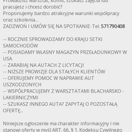
Prowadzisz warsztat, komis, szukasz zajęcia lub
pracujesz i chcesz dorobić?
Proponujemy bardzo atrakcyjne warunki współpracy
oraz szkolenia…
ZADZWOŃ I UMÓW SIĘ NA SPOTKANIE: Tel.
571790408
-- ROCZNIE SPROWADZAMY DO KRAJU SETKI
SAMOCHODÓW
-- POSIADAMY WŁASNY MAGAZYN PRZEŁADUNKOWY W
USA
-- ZARABIAJ NA AUTACH Z LICYTACJI
-- NIŻSZE PROWIZJE DLA STAŁYCH KLIENTÓW
-- OFERUJEMY POMOC W NAPRAWIE AUT
USZKODZONYCH
-- WSPÓŁPRACUJEMY Z WARSZTATAMI BLACHARSKO -
LAKIERNICZYMI
-- SZUKASZ INNEGO AUTA? ZAPYTAJ O POZOSTAŁĄ
OFERTĘ...
Niniejsze ogłoszenie ma charakter informacyjny i nie
stanowi oferty w myśl ART. 66, § 1. Kodeksu Cywilnego